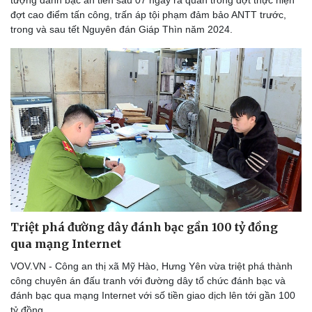
Thể thao
Ô tô - Xe máy
đợt cao điểm tấn công, trấn áp tội phạm đảm bảo ANTT trước,
Bóng đá
Ô tô
trong và sau tết Nguyên đán Giáp Thìn năm 2024.
Lịch thi đấu bóng đá
Xe máy
Thế giới thể thao
Tư vấn
eSports
Hậu trường
Triệt phá đường dây đánh bạc gần 100 tỷ đồng
qua mạng Internet
VOV.VN - Công an thị xã Mỹ Hào, Hưng Yên vừa triệt phá thành
công chuyên án đấu tranh với đường dây tổ chức đánh bạc và
đánh bạc qua mạng Internet với số tiền giao dịch lên tới gần 100
tỷ đồng.