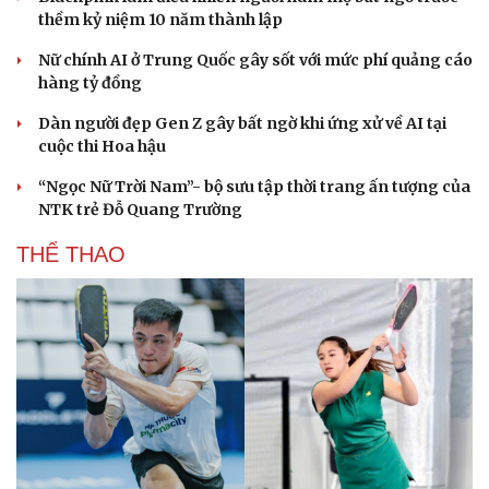
Hạt giống tâm hồn
thềm kỷ niệm 10 năm thành lập
Nữ chính AI ở Trung Quốc gây sốt với mức phí quảng cáo
hàng tỷ đồng
Dàn người đẹp Gen Z gây bất ngờ khi ứng xử về AI tại
cuộc thi Hoa hậu
“Ngọc Nữ Trời Nam”- bộ sưu tập thời trang ấn tượng của
NTK trẻ Đỗ Quang Trường
THỂ THAO