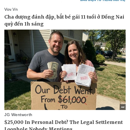
Kinh tế
Thị trường
Bất động sản
Giá vàng
Khởi nghiệp
Tiêu dùng
Tỷ giá
Chứng khoán
Giá cà phê