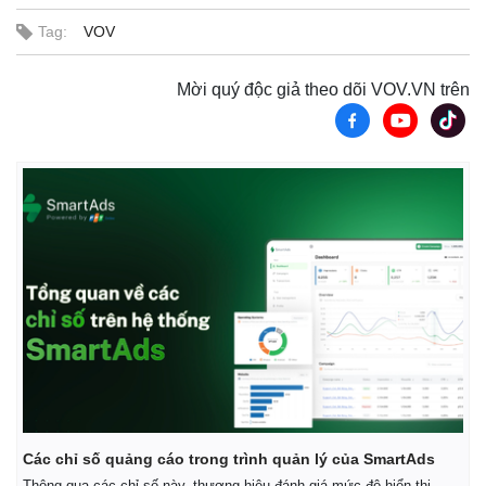
Tag:
VOV
Mời quý độc giả theo dõi VOV.VN trên
Thế giới
Multimedia
Quan sát
Video
Cuộc sống đó đây
Ảnh
Hồ sơ
E-Magazine
Infographic
Các chỉ số quảng cáo trong trình quản lý của SmartAds
Thông qua các chỉ số này, thương hiệu đánh giá mức độ hiển thị,