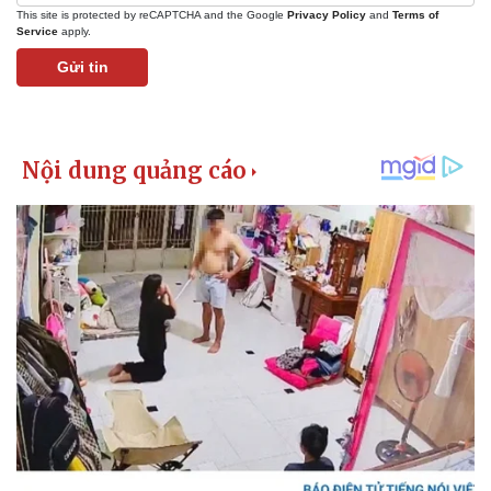
This site is protected by reCAPTCHA and the Google
Privacy Policy
and
Terms of
Service
apply.
Gửi tin