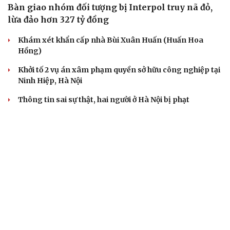
Bàn giao nhóm đối tượng bị Interpol truy nã đỏ,
lừa đảo hơn 327 tỷ đồng
Khám xét khẩn cấp nhà Bùi Xuân Huấn (Huấn Hoa
Hồng)
Khởi tố 2 vụ án xâm phạm quyền sở hữu công nghiệp tại
Ninh Hiệp, Hà Nội
Thông tin sai sự thật, hai người ở Hà Nội bị phạt
Công an Hà Nội liên tiếp bắt giữ nhiều kẻ trộm xe máy
VỤ ÁN