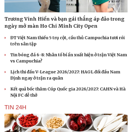
Trương Vinh Hiển và bạn gái thắng áp đảo trong
ngày mở màn Ho Chi Minh City Open
ĐT Việt Nam thiếu 5 trụ cột, cầu thủ Campuchia tươi rói
trên sân tập
Tin bóng đá 6-8: Nhân tố bí ẩn xuất hiện ở trận Việt Nam
vs Campuchia?
Lịch thi đấu V-League 2026/2027: HAGL đối đầu Nam
Định ngay ở trận ra quân
Kết quả bốc thăm Cúp Quốc gia 2026/2027: CAHN và Hà
Nội FC dễ thở
TIN 24H