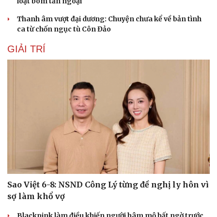
loạt bom tấn ngoại
Thanh âm vượt đại dương: Chuyện chưa kể về bản tình
ca từ chốn ngục tù Côn Đảo
GIẢI TRÍ
Du lịch
Podcast
Tư vấn
Câu chuyện thời sự
Sao Việt 6-8: NSND Công Lý từng đề nghị ly hôn vì
Săn Tour
Đọc truyện đêm khuya
sợ làm khổ vợ
check-in
Cửa sổ tình yêu
Kể chuyện cho bé
Blackpink làm điều khiến người hâm mộ bất ngờ trước