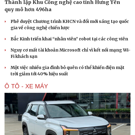
Thành lập Khu Công nghệ cao tỉnh Hưng Yên
quy mô hơn 496ha
Phê duyệt Chương trình KHCN và đổi mới sáng tạo quốc
gia về công nghệ chiến lược
Bắc Kinh triển khai “nhân viên” robot tại các công viên
Nguy cơ mất tài khoản Microsoft chỉ vì kết nối mạng Wi-
Fi khách sạn
Một việc nhiều gia đình bỏ quên có thể khiến điện mặt
trời giảm tới 40% hiệu suất
Ô TÔ - XE MÁY
Văn hóa
Giải trí
Sân khấu - Điện ảnh
Nghệ sĩ
Văn học
Thời trang