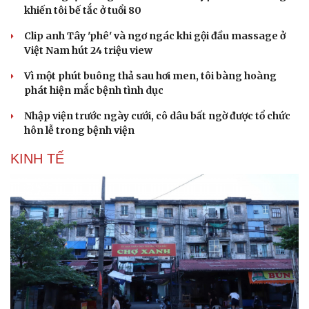
Thông tin doanh nghiệp
Sành điệu
khiến tôi bế tắc ở tuổi 80
Doanh nghiệp 24h
Tin Công nghệ
Doanh nhân
Trải nghiệm
Clip anh Tây 'phê' và ngơ ngác khi gội đầu massage ở
Vì cộng đồng
Chuyển đổi số
Việt Nam hút 24 triệu view
Vì một phút buông thả sau hơi men, tôi bàng hoàng
phát hiện mắc bệnh tình dục
Nhập viện trước ngày cưới, cô dâu bất ngờ được tổ chức
hôn lễ trong bệnh viện
KINH TẾ