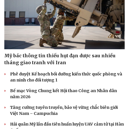
Mỹ bác thông tin thiếu hụt đạn dược sau nhiều
tháng giao tranh với Iran
Phê duyệt Kế hoạch bồi dưỡng kiến thức quốc phòng và
an ninh cho đối tượng 1
Bế mạc Vòng Chung kết Hội thao Công an Nhân dân
năm 2026
Sức khỏe
Đời sống
Tăng cường tuyên truyền, bảo vệ vững chắc biên giới
Việt Nam – Campuchia
Dinh dưỡng - món ngon
Nhà đẹp
Cây thuốc
Blog
Hải quân Mỹ lần đầu tiên huấn luyện UAV cảm tử tại Hàn
Sản phụ khoa
Tình yêu - Gia đình