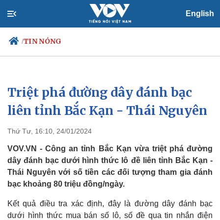
English
TIN NÓNG
/
Triệt phá đường dây đánh bạc
Chính trị
Xã hội
Đảng
Tin 24h
liên tỉnh Bắc Kạn - Thái Nguyên
Tổ chức nhân sự
Dự báo thời tiết
Quốc hội
Giáo dục
Thứ Tư, 16:10, 24/01/2024
Nhận diện sự thật
Dấu ấn VOV
Việc làm
VOV.VN - Công an tỉnh Bắc Kạn vừa triệt phá đường
Biển đảo
dây đánh bạc dưới hình thức lô đề liên tỉnh Bắc Kạn -
Thái Nguyên với số tiền các đối tượng tham gia đánh
bạc khoảng 80 triệu đồng/ngày.
Kết quả điều tra xác định, đây là đường dây đánh bạc
dưới hình thức mua bán số lô, số đề qua tin nhắn điện