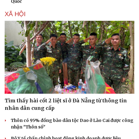
Quốc
Nhi khoa
Nam khoa
XÃ HỘI
Làm đẹp - giảm cân
Phòng mạch online
Ăn sạch sống khỏe
Tìm thấy hài cốt 2 liệt sĩ ở Đà Nẵng từ thông tin
nhân dân cung cấp
Thôn có 95% đồng bào dân tộc Dao ở Lào Cai được công
nhận "Thôn số"
Bộ Y tế chấn chỉnh hoạt động kinh doanh dược liệu