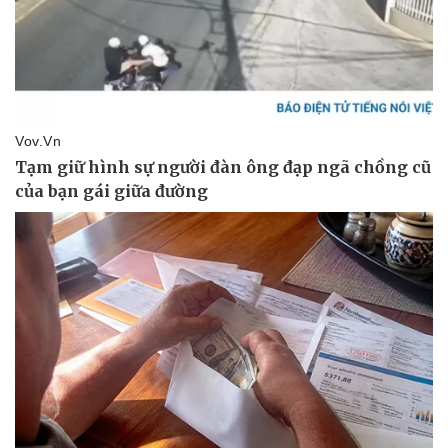
Pháp luật
Quân sự - Quốc phòng
Vụ án
Vũ khí
Tin nóng
Việt Nam
Tư vấn luật
Phân tích