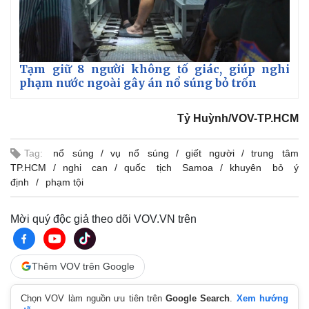
n
g
T
i
Tạm giữ 8 người không tố giác, giúp nghi
phạm nước ngoài gây án nổ súng bỏ trốn
m
e
Tỷ Huỳnh/VOV-TP.HCM
Tag:
nổ súng
vụ nổ súng
giết người
trung tâm
TP.HCM
nghi can
quốc tịch Samoa
khuyên bỏ ý
định
phạm tội
Mời quý độc giả theo dõi VOV.VN trên
Kinh tế
Thị trường
Bất động sản
Giá vàng
Thêm VOV trên Google
Khởi nghiệp
Tiêu dùng
Tỷ giá
Chọn VOV làm nguồn ưu tiên trên
Google Search
.
Xem hướng
Chứng khoán