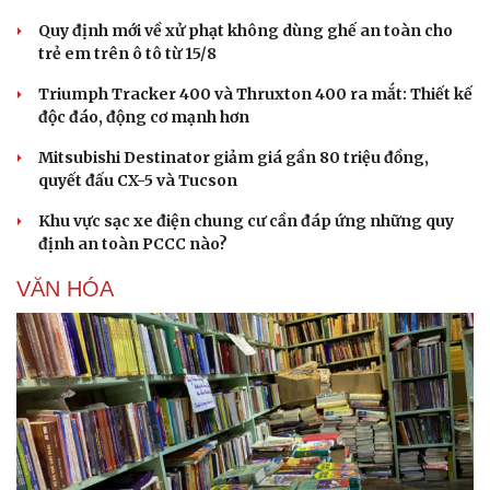
Quy định mới về xử phạt không dùng ghế an toàn cho
trẻ em trên ô tô từ 15/8
Triumph Tracker 400 và Thruxton 400 ra mắt: Thiết kế
độc đáo, động cơ mạnh hơn
Mitsubishi Destinator giảm giá gần 80 triệu đồng,
quyết đấu CX-5 và Tucson
Khu vực sạc xe điện chung cư cần đáp ứng những quy
định an toàn PCCC nào?
VĂN HÓA
Du lịch
Podcast
Tư vấn
Câu chuyện thời sự
Săn Tour
Đọc truyện đêm khuya
check-in
Cửa sổ tình yêu
Kể chuyện cho bé