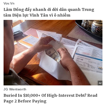
Thể thao
Ô tô - Xe máy
Bóng đá
Ô tô
Lịch thi đấu bóng đá
Xe máy
Thế giới thể thao
Tư vấn
eSports
Hậu trường