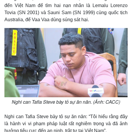
đến Việt Nam để tìm hai nạn nhân là Lemalu Lorenzo
Tovia (SN 2001) và Sauni Sam (SN 1999) cùng quốc tịch
Australia, để Vaa Vaa dùng súng sát hại.
Thế giới
Multimedia
Quan sát
Video
Cuộc sống đó đây
Ảnh
Nghi can Tafia Steve bày tỏ sự ăn năn. (Ảnh: CACC)
Hồ sơ
E-Magazine
Infographic
Nghi can Tafia Steve bày tỏ sự ăn năn: “Tôi hiểu rằng đây
là hành vi vi phạm pháp luật rất nghiêm trọng và đã ảnh
hưởng tiêu cực đến an ninh, trật tự tại Việt Nam”.