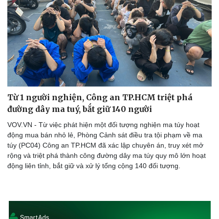
Doanh nghiệp
Công nghệ
Thông tin doanh nghiệp
Sành điệu
Doanh nghiệp 24h
Tin Công nghệ
Doanh nhân
Trải nghiệm
Vì cộng đồng
Chuyển đổi số
Từ 1 người nghiện, Công an TP.HCM triệt phá
đường dây ma tuý, bắt giữ 140 người
VOV.VN - Từ việc phát hiện một đối tượng nghiện ma túy hoạt
động mua bán nhỏ lẻ, Phòng Cảnh sát điều tra tội phạm về ma
túy (PC04) Công an TP.HCM đã xác lập chuyên án, truy xét mở
rộng và triệt phá thành công đường dây ma túy quy mô lớn hoạt
động liên tỉnh, bắt giữ và xử lý tổng cộng 140 đối tượng.