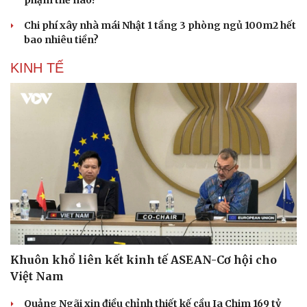
phạm thế nào?
Chi phí xây nhà mái Nhật 1 tầng 3 phòng ngủ 100m2 hết
bao nhiêu tiền?
KINH TẾ
Sức khỏe
Đời sống
Dinh dưỡng - món ngon
Nhà đẹp
Cây thuốc
Blog
Sản phụ khoa
Tình yêu - Gia đình
Nhi khoa
Nam khoa
Làm đẹp - giảm cân
Phòng mạch online
Ăn sạch sống khỏe
Khuôn khổ liên kết kinh tế ASEAN-Cơ hội cho
Việt Nam
Quảng Ngãi xin điều chỉnh thiết kế cầu Ia Chim 169 tỷ