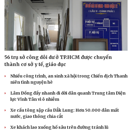
56 trụ sở công dôi dư ở TP.HCM được chuyển
thành cơ sở y tế, giáo dục
Nhiều công trình, an sinh xã hội trong Chiến dịch Thanh
niên tình nguyện hè
Văn hóa
Giải trí
Lâm Đồng đẩy nhanh di dời dân quanh Trung tâm Điện
Sân khấu - Điện ảnh
Nghệ sĩ
lực Vĩnh Tân vì ô nhiễm
Văn học
Thời trang
Âm nhạc
Sao Việt
Xe cẩu tông sập cầu Đắk Lung: Hơn 50.000 dân mất
Di sản
nước, giao thông chia cắt
Xe khách lao xuống hố sâu trên đường tránh lũ