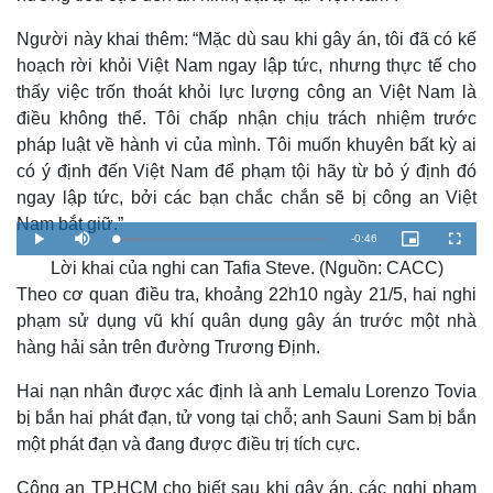
Người này khai thêm: “Mặc dù sau khi gây án, tôi đã có kế
hoạch rời khỏi Việt Nam ngay lập tức, nhưng thực tế cho
thấy việc trốn thoát khỏi lực lượng công an Việt Nam là
điều không thể. Tôi chấp nhận chịu trách nhiệm trước
pháp luật về hành vi của mình. Tôi muốn khuyên bất kỳ ai
có ý định đến Việt Nam để phạm tội hãy từ bỏ ý định đó
ngay lập tức, bởi các bạn chắc chắn sẽ bị công an Việt
Nam bắt giữ.”
R
-
0:46
L
P
M
P
F
o
l
u
i
u
a
Lời khai của nghi can Tafia Steve. (Nguồn: CACC)
a
t
c
l
e
d
y
e
t
l
e
u
s
Theo cơ quan điều tra, khoảng 22h10 ngày 21/5, hai nghi
d
r
c
m
:
e
r
phạm sử dụng vũ khí quân dụng gây án trước một nhà
1
-
e
2
i
e
a
.
n
n
hàng hải sản trên đường Trương Định.
2
-
1
P
i
%
i
c
Hai nạn nhân được xác định là anh Lemalu Lorenzo Tovia
t
n
u
bị bắn hai phát đạn, tử vong tại chỗ; anh Sauni Sam bị bắn
r
e
i
một phát đạn và đang được điều trị tích cực.
n
Công an TP.HCM cho biết sau khi gây án, các nghi phạm