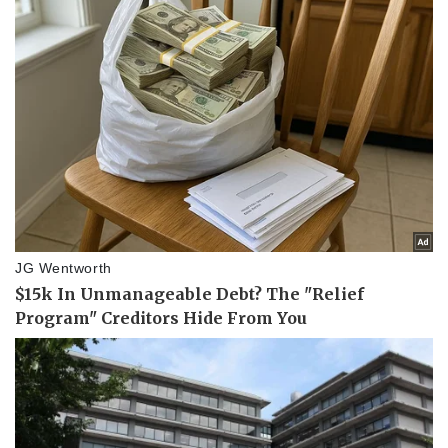
Vụ án
Vũ khí
Tin nóng
Việt Nam
Tư vấn luật
Phân tích