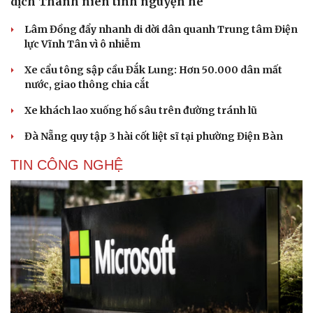
dịch Thanh niên tình nguyện hè
Lâm Đồng đẩy nhanh di dời dân quanh Trung tâm Điện
lực Vĩnh Tân vì ô nhiễm
Xe cẩu tông sập cầu Đắk Lung: Hơn 50.000 dân mất
nước, giao thông chia cắt
Xe khách lao xuống hố sâu trên đường tránh lũ
Đà Nẵng quy tập 3 hài cốt liệt sĩ tại phường Điện Bàn
TIN CÔNG NGHỆ