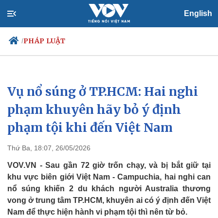
English
PHÁP LUẬT
/
Vụ nổ súng ở TP.HCM: Hai nghi
Chính trị
Xã hội
Đảng
Tin 24h
phạm khuyên hãy bỏ ý định
Tổ chức nhân sự
Dự báo thời tiết
phạm tội khi đến Việt Nam
Quốc hội
Giáo dục
Nhận diện sự thật
Dấu ấn VOV
Việc làm
Thứ Ba, 18:07, 26/05/2026
Biển đảo
VOV.VN - Sau gần 72 giờ trốn chạy, và bị bắt giữ tại
khu vực biên giới Việt Nam - Campuchia, hai nghi can
nổ súng khiến 2 du khách người Australia thương
vong ở trung tâm TP.HCM, khuyên ai có ý định đến Việt
Nam để thực hiện hành vi phạm tội thì nên từ bỏ.