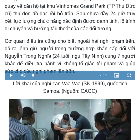
g
quay về căn hộ tại khu Vinhomes Grand Park (TP.Thủ Đức
T
cũ) thu dọn đồ đạc rồi bỏ trốn. Sau chưa đầy 24 giờ truy
xét, lực lượng chức năng xác định được danh tính, lộ trình
i
di chuyển và hướng tẩu thoát của các đối tượng.
m
Cơ quan điều tra cũng cho biết ngoài hai nghi phạm trên,
e
đã ra lệnh giữ người trong trường hợp khẩn cấp đối với
Nguyễn Trọng Nghĩa (24 tuổi, ngụ Tây Ninh) cùng 7 người
khác để điều tra hành vi không tố giác tội phạm và giúp
sức cho các nghi phạm lẩn trốn.
R
-
0:55
L
P
M
P
F
o
l
u
i
u
a
Lời khai của nghi can Vaa Vaa (SN 1999), quốc tịch
a
t
c
l
e
d
y
e
t
l
e
u
s
Samoa. (Nguồn: CACC)
d
r
c
m
:
e
r
8
-
e
.
i
e
a
9
n
n
3
-
%
P
i
i
c
t
n
u
r
e
i