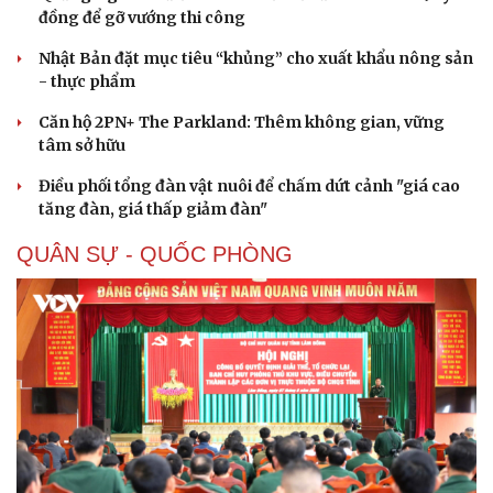
đồng để gỡ vướng thi công
Nhật Bản đặt mục tiêu “khủng” cho xuất khẩu nông sản
- thực phẩm
Căn hộ 2PN+ The Parkland: Thêm không gian, vững
tâm sở hữu
Điều phối tổng đàn vật nuôi để chấm dứt cảnh "giá cao
tăng đàn, giá thấp giảm đàn"
QUÂN SỰ - QUỐC PHÒNG