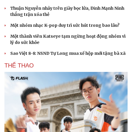
Thuận Nguyễn nhảy trên giày bọc lửa, Đinh Mạnh Ninh
thắng trận xóa thẻ
Một nhóm nhạc K-pop duy trì sức hút trong bao lâu?
Một thành viên Katseye tạm ngừng hoạt động nhóm vì
lý do sức khỏe
Sao Việt 8-8: NSND Tự Long mua xế hộp mới tặng bà xã
THỂ THAO
Du lịch
Podcast
Tư vấn
Câu chuyện thời sự
Săn Tour
Đọc truyện đêm khuya
check-in
Cửa sổ tình yêu
Kể chuyện cho bé
Hạt giống tâm hồn