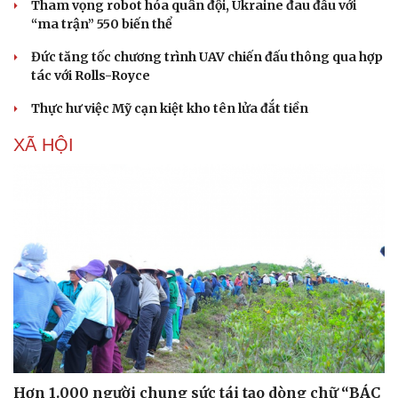
Tham vọng robot hóa quân đội, Ukraine đau đầu với
“ma trận” 550 biến thể
Đức tăng tốc chương trình UAV chiến đấu thông qua hợp
tác với Rolls-Royce
Sức khỏe
Đời sống
Thực hư việc Mỹ cạn kiệt kho tên lửa đắt tiền
Dinh dưỡng - món ngon
Nhà đẹp
Cây thuốc
Blog
XÃ HỘI
Sản phụ khoa
Tình yêu - Gia đình
Nhi khoa
Nam khoa
Làm đẹp - giảm cân
Phòng mạch online
Ăn sạch sống khỏe
Hơn 1.000 người chung sức tái tạo dòng chữ “BÁC