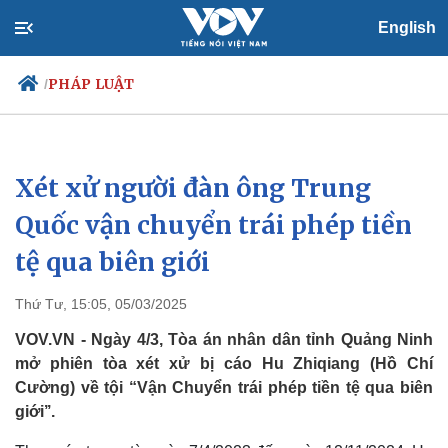
English
PHÁP LUẬT
/
Xét xử người đàn ông Trung
Chính trị
Xã hội
Đảng
Tin 24h
Quốc vận chuyển trái phép tiền
Tổ chức nhân sự
Dự báo thời tiết
tệ qua biên giới
Quốc hội
Giáo dục
Nhận diện sự thật
Dấu ấn VOV
Việc làm
Thứ Tư, 15:05, 05/03/2025
Biển đảo
VOV.VN - Ngày 4/3, Tòa án nhân dân tỉnh Quảng Ninh
mở phiên tòa xét xử bị cáo Hu Zhiqiang (Hồ Chí
Cường) về tội “Vận Chuyển trái phép tiền tệ qua biên
giới’’.