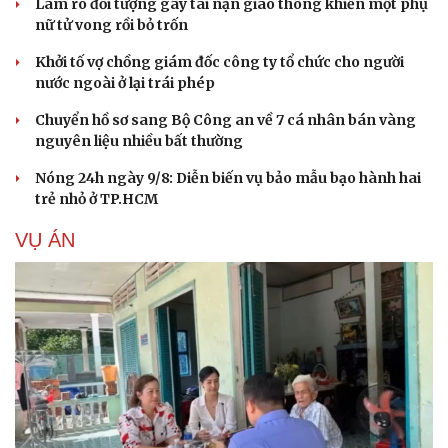
Làm rõ đối tượng gây tai nạn giao thông khiến một phụ
nữ tử vong rồi bỏ trốn
Khởi tố vợ chồng giám đốc công ty tổ chức cho người
nước ngoài ở lại trái phép
Chuyển hồ sơ sang Bộ Công an về 7 cá nhân bán vàng
nguyên liệu nhiều bất thường
Nóng 24h ngày 9/8: Diễn biến vụ bảo mẫu bạo hành hai
trẻ nhỏ ở TP.HCM
VỤ ÁN