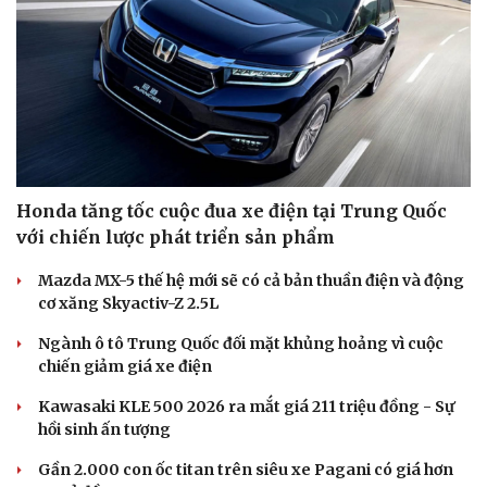
Honda tăng tốc cuộc đua xe điện tại Trung Quốc
với chiến lược phát triển sản phẩm
Văn hóa
Giải trí
Mazda MX-5 thế hệ mới sẽ có cả bản thuần điện và động
Sân khấu - Điện ảnh
Nghệ sĩ
cơ xăng Skyactiv-Z 2.5L
Văn học
Thời trang
Âm nhạc
Sao Việt
Ngành ô tô Trung Quốc đối mặt khủng hoảng vì cuộc
Di sản
chiến giảm giá xe điện
Kawasaki KLE 500 2026 ra mắt giá 211 triệu đồng - Sự
hồi sinh ấn tượng
Gần 2.000 con ốc titan trên siêu xe Pagani có giá hơn