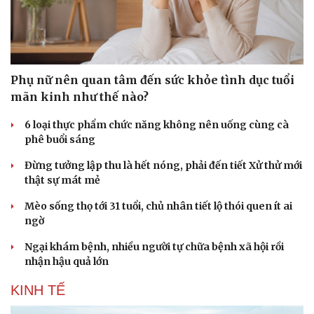
Doanh nghiệp
Công nghệ
Thông tin doanh nghiệp
Sành điệu
Doanh nghiệp 24h
Tin Công nghệ
Phụ nữ nên quan tâm đến sức khỏe tình dục tuổi
Doanh nhân
Trải nghiệm
mãn kinh như thế nào?
Vì cộng đồng
Chuyển đổi số
6 loại thực phẩm chức năng không nên uống cùng cà
phê buổi sáng
Đừng tưởng lập thu là hết nóng, phải đến tiết Xử thử mới
thật sự mát mẻ
Mèo sống thọ tới 31 tuổi, chủ nhân tiết lộ thói quen ít ai
ngờ
Ngại khám bệnh, nhiều người tự chữa bệnh xã hội rồi
nhận hậu quả lớn
KINH TẾ