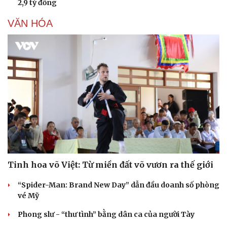
2,9 tỷ đồng
VĂN HÓA
Tinh hoa võ Việt: Từ miền đất võ vươn ra thế giới
“Spider-Man: Brand New Day” dẫn đầu doanh số phòng
vé Mỹ
Phong slư - “thư tình” bằng dân ca của người Tày