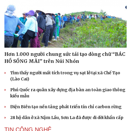
Hơn 1.000 người chung sức tái tạo dòng chữ “BÁC
HỒ SỐNG MÃI” trên Núi Nhón
Tìm thấy người mất tích trong vụ sạt lở tại xã Chế Tạo
(Lào Cai)
Phú Quốc ra quân xây dựng địa bàn an toàn giao thông
kiểu mẫu
Điện Biên tạo nền tảng phát triển tín chỉ carbon rừng
28 hộ dân ở xã Nậm Lầu, Sơn La đã được di dời khẩn cấp
TIN CÔNG NGHỆ