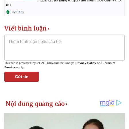
quảng cáo bằng AI giúp tiết kiệm thời gian và tối
ưu.
Viết bình luận
This site is protected by reCAPTCHA and the Google
Privacy Policy
and
Terms of
Service
apply.
Gửi tin
Kinh tế
Thị trường
Bất động sản
Giá vàng
Khởi nghiệp
Tiêu dùng
Tỷ giá
Chứng khoán
Giá cà phê