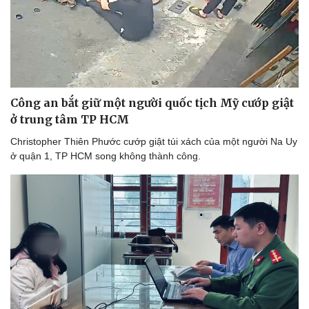
Bóng đá
Ô tô
Lịch thi đấu bóng đá
Xe máy
Thế giới thể thao
Tư vấn
eSports
Hậu trường
Công an bắt giữ một người quốc tịch Mỹ cướp giật
ở trung tâm TP HCM
Christopher Thiên Phước cướp giật túi xách của một người Na Uy
ở quận 1, TP HCM song không thành công.