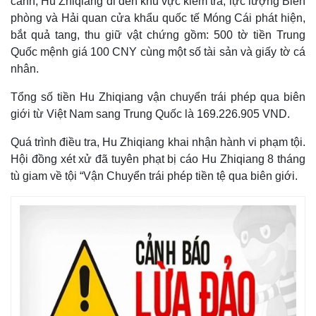
cảnh, Hu Zhiqiang đi đến khu vực kiểm tra, lực lượng Biên
phòng và Hải quan cửa khẩu quốc tế Móng Cái phát hiện,
bắt quả tang, thu giữ vật chứng gồm: 500 tờ tiền Trung
Quốc mệnh giá 100 CNY cùng một số tài sản và giấy tờ cá
nhân.
Tổng số tiền Hu Zhiqiang vận chuyển trái phép qua biên
giới từ Việt Nam sang Trung Quốc là 169.226.905 VND.
Quá trình điều tra, Hu Zhiqiang khai nhận hành vi phạm tội.
Hội đồng xét xử đã tuyên phạt bị cáo Hu Zhiqiang 8 tháng
tù giam về tội “Vận Chuyển trái phép tiền tệ qua biên giới.
Thế giới
Multimedia
Quan sát
Video
Cuộc sống đó đây
Ảnh
Hồ sơ
E-Magazine
Infographic