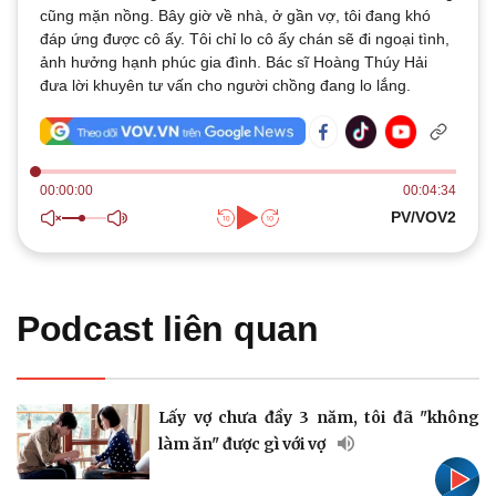
Thế giới
Multimedia
cũng mặn nồng. Bây giờ về nhà, ở gần vợ, tôi đang khó
Quan sát
đáp ứng được cô ấy. Tôi chỉ lo cô ấy chán sẽ đi ngoại tình,
Video
Cuộc sống đó đây
ảnh hưởng hạnh phúc gia đình. Bác sĩ Hoàng Thúy Hải
Ảnh
Hồ sơ
đưa lời khuyên tư vấn cho người chồng đang lo lắng.
E-Magazine
Infographic
00:00:00
00:04:34
PV/VOV2
Kinh tế
Thị trường
Bất động sản
Giá vàng
Khởi nghiệp
Tiêu dùng
Podcast liên quan
Tỷ giá
Chứng khoán
Giá cà phê
Lấy vợ chưa đầy 3 năm, tôi đã "không
làm ăn" được gì với vợ