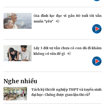
Pháp luật
Quân sự - Quốc phòng
Vụ án
Vũ khí
Gia đình lục đục vì gần 80 tuổi tôi vẫn
Tin nóng
Việt Nam
muốn "yêu"
Tư vấn luật
Phân tích
Lấy 3 đời vợ vẫn chưa có con dù đi khám
không có vấn đề gì
Thể thao
Ô tô - Xe máy
Bóng đá
Ô tô
Lịch thi đấu bóng đá
Xe máy
Thế giới thể thao
Tư vấn
eSports
Nghe nhiều
Hậu trường
Tách kỳ thi tốt nghiệp THPT và tuyển sinh
đại học: Chống được gian lận thi cử?