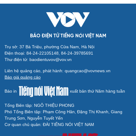
BÁO ĐIỆN TỬ TIẾNG NÓI VIỆT NAM
Văn hóa
Giải trí
Sân khấu - Điện ảnh
Nghệ sĩ
Trụ sở: 37 Bà Triệu, phường Cửa Nam, Hà Nội
Văn học
Thời trang
Điện thoại: 84-24-22105148, 84-24-39785691
Âm nhạc
Sao Việt
Thư điện tử: baodientuvov@vov.vn
Di sản
Liên hệ quảng cáo, phát hành: quangcao@vovnews.vn
Báo giá quảng cáo
Báo in
xuất bản thứ Năm hàng tuần
Tổng Biên tập: NGÔ THIỆU PHONG
Du lịch
Podcast
Phó Tổng Biên tập: Phạm Công Hân, Đặng Thị Khanh, Giang
Tư vấn
Câu chuyện thời sự
Trung Sơn, Nguyễn Tuyết Yến
Săn Tour
Đọc truyện đêm khuya
Cơ quan chủ quản: ĐÀI TIẾNG NÓI VIỆT NAM
check-in
Cửa sổ tình yêu
Kể chuyện cho bé