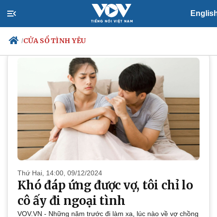
Englis
PODCAST
Cửa sổ tình yêu
CỬA SỔ TÌNH YÊU
/
Chính trị
Xã hội
Đảng
Tin 24h
Tổ chức nhân sự
Dự báo thời tiết
Quốc hội
Giáo dục
Nhận diện sự thật
Dấu ấn VOV
Việc làm
Biển đảo
Thứ Hai, 14:00, 09/12/2024
Khó đáp ứng được vợ, tôi chỉ lo
cô ấy đi ngoại tình
VOV.VN - Những năm trước đi làm xa, lúc nào về vợ chồng