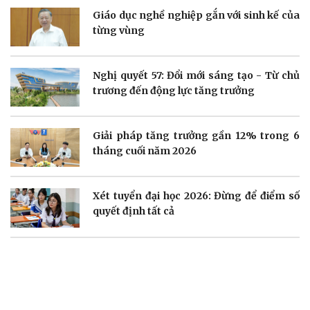
Giáo dục nghề nghiệp gắn với sinh kế của
Doanh nghiệp
Công nghệ
từng vùng
Thông tin doanh nghiệp
Sành điệu
Doanh nghiệp 24h
Tin Công nghệ
Doanh nhân
Trải nghiệm
Nghị quyết 57: Đổi mới sáng tạo - Từ chủ
Vì cộng đồng
Chuyển đổi số
trương đến động lực tăng trưởng
Giải pháp tăng trưởng gần 12% trong 6
tháng cuối năm 2026
Sức khỏe
Đời sống
Xét tuyển đại học 2026: Đừng để điểm số
Dinh dưỡng - món ngon
Nhà đẹp
quyết định tất cả
Cây thuốc
Blog
Sản phụ khoa
Tình yêu - Gia đình
Nhi khoa
Nam khoa
Làm đẹp - giảm cân
Phòng mạch online
Ăn sạch sống khỏe