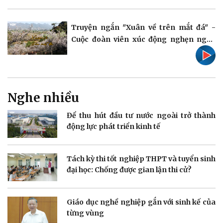
Truyện ngắn "Xuân về trên mắt đá" -
Cuộc đoàn viên xúc động nghẹn ngào
Doanh nghiệp
Công nghệ
Thông tin doanh nghiệp
Sành điệu
Nghe nhiều
Doanh nghiệp 24h
Tin Công nghệ
Doanh nhân
Trải nghiệm
Để thu hút đầu tư nước ngoài trở thành
Vì cộng đồng
Chuyển đổi số
động lực phát triển kinh tế
Tách kỳ thi tốt nghiệp THPT và tuyển sinh
đại học: Chống được gian lận thi cử?
Sức khỏe
Đời sống
Giáo dục nghề nghiệp gắn với sinh kế của
Dinh dưỡng - món ngon
Nhà đẹp
từng vùng
Cây thuốc
Blog