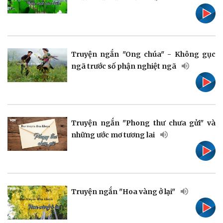
Pháp luật
Quân sự - Quốc phòng
Truyện ngắn "Ong chúa" - Không gục
Vụ án
Vũ khí
ngã trước số phận nghiệt ngã
Tin nóng
Việt Nam
Tư vấn luật
Phân tích
Truyện ngắn "Phong thư chưa gửi" và
những ước mơ tương lai
Thể thao
Ô tô - Xe máy
Bóng đá
Ô tô
Lịch thi đấu bóng đá
Xe máy
Truyện ngắn "Hoa vàng ở lại"
Thế giới thể thao
Tư vấn
eSports
Hậu trường