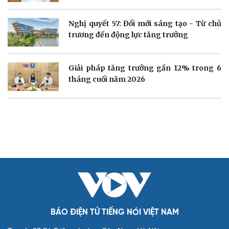
Sản phụ khoa
Tình yêu - Gia đình
Nhi khoa
Nghị quyết 57: Đổi mới sáng tạo - Từ chủ
Nam khoa
trương đến động lực tăng trưởng
Làm đẹp - giảm cân
Phòng mạch online
Ăn sạch sống khỏe
Giải pháp tăng trưởng gần 12% trong 6
tháng cuối năm 2026
Văn hóa
Giải trí
Sân khấu - Điện ảnh
Nghệ sĩ
Văn học
Thời trang
Âm nhạc
Sao Việt
Di sản
BÁO ĐIỆN TỬ TIẾNG NÓI VIỆT NAM