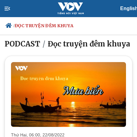
Englis
ĐỌC TRUYỆN ĐÊM KHUYA
/
PODCAST
Đọc truyện đêm khuya
Chính trị
Xã hội
Đảng
Tin 24h
Tổ chức nhân sự
Dự báo thời tiết
Quốc hội
Giáo dục
Nhận diện sự thật
Dấu ấn VOV
Việc làm
Biển đảo
Thứ Hai, 06:00, 22/08/2022