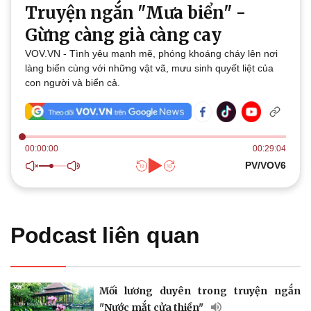
Truyện ngắn "Mưa biển" -
Thế giới
Multimedia
Gừng càng già càng cay
Quan sát
Video
VOV.VN - Tình yêu mạnh mẽ, phóng khoáng cháy lên nơi
Cuộc sống đó đây
Ảnh
làng biển cùng với những vật vã, mưu sinh quyết liệt của
Hồ sơ
E-Magazine
con người và biển cả.
Infographic
00:00:00
00:29:04
PV/VOV6
Kinh tế
Thị trường
Bất động sản
Giá vàng
Khởi nghiệp
Tiêu dùng
Podcast liên quan
Tỷ giá
Chứng khoán
Giá cà phê
Mối lương duyên trong truyện ngắn
"Nước mắt cửa thiền"