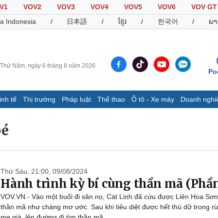
V1
VOV2
VOV3
VOV4
VOV5
VOV6
VOV GT
a Indonesia
/
日本語
/
ខ្មែរ
/
한국어
/
ພາ
Thứ Năm, ngày 6 tháng 8 năm 2026
Po
inh tế
Thị trường
Pháp luật
Thể thao
Ô tô - Xe máy
Doanh nghi
Thế giới
Multimedia
K
bé
Quan sát
Video
B
Cuộc sống đó đây
Ảnh
K
Hồ sơ
E-Magazine
Infographic
Thứ Sáu, 21:00, 09/08/2024
Hành trình kỳ bí cùng thần mã (Phần
VOV.VN - Vào một buổi đi săn nọ, Cát Linh đã cứu được Liên Hoa Sơ
Thể thao
Ô tô - Xe máy
D
thần mã như chàng mơ ước. Sau khi tiêu diệt được hết thú dữ trong r
Bóng đá
Ô tô
T
mẹ già, lên đường đi tìm thần mã.