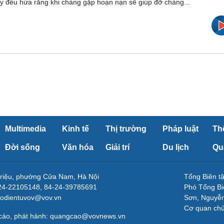
y đều hứa rằng khi chàng gặp hoạn nạn sẽ giúp đỡ chàng...
Multimedia
Kinh tế
Thị trường
Pháp luật
Th
Đời sống
Văn hóa
Giải trí
Du lịch
Qu
Triệu, phường Cửa Nam, Hà Nội
Tổng Biên 
-24-22105148, 84-24-39785691
Phó Tổng Bi
aodientuvov@vov.vn
Sơn, Nguyễn
Cơ quan ch
 cáo, phát hành: quangcao@vovnews.vn