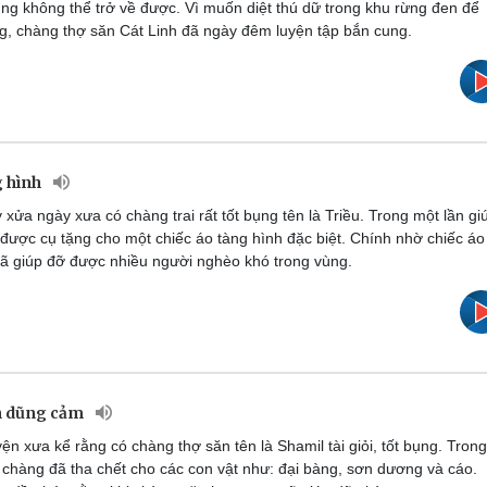
ng không thể trở về được. Vì muốn diệt thú dữ trong khu rừng đen để
g, chàng thợ săn Cát Linh đã ngày đêm luyện tập bắn cung.
g hình
xửa ngày xưa có chàng trai rất tốt bụng tên là Triều. Trong một lần gi
 được cụ tặng cho một chiếc áo tàng hình đặc biệt. Chính nhờ chiếc áo
ã giúp đỡ được nhiều người nghèo khó trong vùng.
ăn dũng cảm
n xưa kể rằng có chàng thợ săn tên là Shamil tài giỏi, tốt bụng. Trong
, chàng đã tha chết cho các con vật như: đại bàng, sơn dương và cáo.