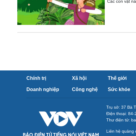
Các con vật nà
Chính trị
Xã hội
Thế giới
Doanh nghiệp
Công nghệ
Sức khỏe
Trụ sở: 37 Bà 
Điện thoại: 84
Thư điện tử: b
Liên hệ quảng
BÁO ĐIỆN TỬ TIẾNG NÓI VIỆT NAM