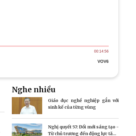
Doanh nghiệp 24h
Tin Công nghệ
Doanh nhân
Trải nghiệm
ì cộng đồng
Chuyển đổi số
u lịch
Podcast
Tư vấn
Câu chuyện thời sự
Săn Tour
Đọc truyện đêm khuya
00:14:56
heck-in
Cửa sổ tình yêu
Kể chuyện cho bé
VOV6
Hạt giống tâm hồn
Nghe nhiều
Giáo dục nghề nghiệp gắn với
sinh kế của từng vùng
Nghị quyết 57: Đổi mới sáng tạo -
o
Từ chủ trương đến động lực tăng