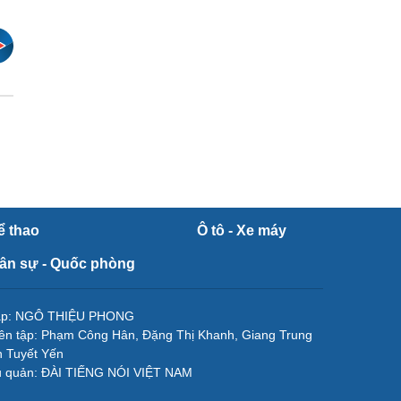
ể thao
Ô tô - Xe máy
ân sự - Quốc phòng
tập: NGÔ THIỆU PHONG
ên tập: Phạm Công Hân, Đặng Thị Khanh, Giang Trung
 Tuyết Yến
ủ quản: ĐÀI TIẾNG NÓI VIỆT NAM