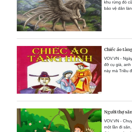
khu rừng đó cũ
bảo vệ dân làn
Chiếc áo tàn
VOV.VN - Ngày 
đỡ cụ già, anh
này mà Triều đ
Người thợ s
VOV.VN - Chuyệ
một lần đi săn