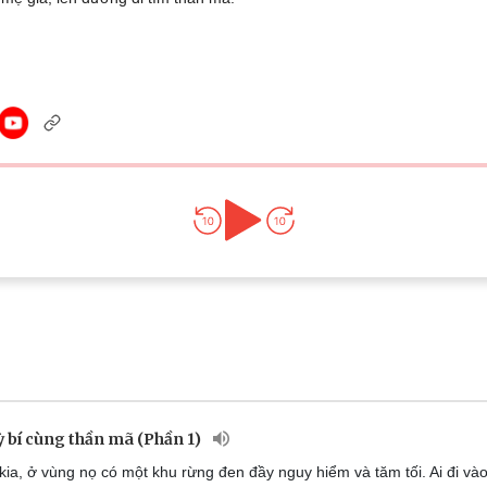
Lịch thi đấu bóng đá
Xe máy
Thế giới thể thao
Tư vấn
eSports
V
Hậu trường
Văn hóa
Giải trí
D
Sân khấu - Điện ảnh
Nghệ sĩ
Văn học
Thời trang
Âm nhạc
Sao Việt
c
Di sản
ỳ bí cùng thần mã (Phần 1)
ia, ở vùng nọ có một khu rừng đen đầy nguy hiểm và tăm tối. Ai đi và