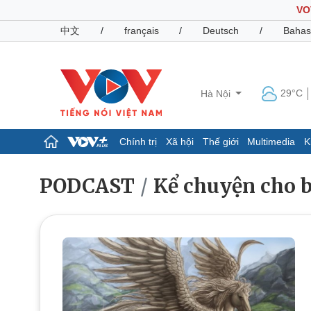
VO
中文
/
français
/
Deutsch
/
Bahas
29°C
Hà Nội
Chính trị
Xã hội
Thế giới
Multimedia
K
Chính trị
Xã hội
PODCAST
Kể chuyện cho 
Đảng
Tin 24h
Tổ chức nhân sự
Dự báo thời tiết
Quốc hội
Giáo dục
Nhận diện sự thật
Dấu ấn VOV
Việc làm
Biển đảo
Pháp luật
Quân sự - Quốc phòng
Vụ án
Vũ khí