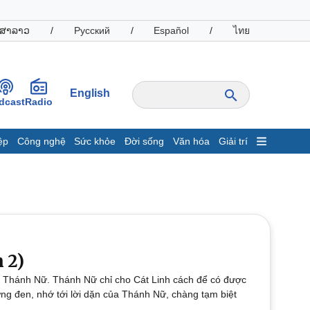
ສາລາວ
/
Русский
/
Español
/
ไทย
English
dcast
Radio
ệp
Công nghệ
Sức khỏe
Đời sống
Văn hóa
Giải trí
inh tế
Thị trường
ất động sản
Giá vàng
hởi nghiệp
Tiêu dùng
Tỷ giá
Chứng khoán
Giá cà phê
 2)
n Thánh Nữ. Thánh Nữ chỉ cho Cát Linh cách để có được
oanh nghiệp
Công nghệ
ừng đen, nhớ tới lời dặn của Thánh Nữ, chàng tạm biệt
hông tin doanh nghiệp
Sành điệu