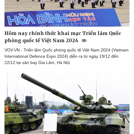
Du lịch
Podcast
Tư vấn
Câu chuyện thời sự
Săn Tour
Đọc truyện đêm khuya
Hôm nay chính thức khai mạc Triển lãm Quốc
check-in
Cửa sổ tình yêu
phòng quốc tế Việt Nam 2024
Kể chuyện cho bé
Hạt giống tâm hồn
VOV.VN - Triển lãm Quốc phòng quốc tế Việt Nam 2024 (Vietnam
International Defence Expo 2024) diễn ra từ ngày 19/12 đến
22/12 tại sân bay Gia Lâm, Hà Nội.