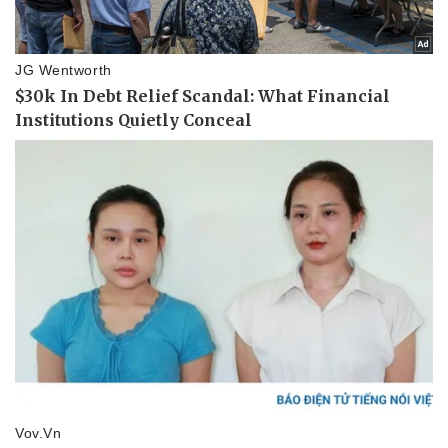
Sức khỏe
Đời sống
Dinh dưỡng - món ngon
Nhà đẹp
Cây thuốc
Blog
Sản phụ khoa
Tình yêu - Gia đình
Nhi khoa
Nam khoa
Làm đẹp - giảm cân
Phòng mạch online
Ăn sạch sống khỏe