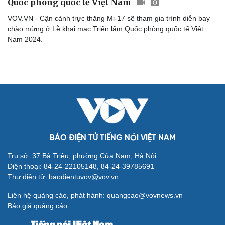
Quốc phòng quốc tế Việt Nam
Cải chính
VOV.VN - Cận cảnh trực thăng Mi-17 sẽ tham gia trình diễn bay
chào mừng ở Lễ khai mạc Triển lãm Quốc phòng quốc tế Việt
Nam 2024.
BÁO ĐIỆN TỬ TIẾNG NÓI VIỆT NAM
Trụ sở: 37 Bà Triệu, phường Cửa Nam, Hà Nội
Điện thoại: 84-24-22105148, 84-24-39785691
Thư điện tử: baodientuvov@vov.vn
Liên hệ quảng cáo, phát hành: quangcao@vovnews.vn
Báo giá quảng cáo