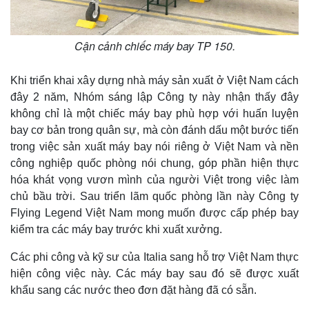
Cận cảnh chiếc máy bay TP 150.
Khi triển khai xây dựng nhà máy sản xuất ở Việt Nam cách
đây 2 năm, Nhóm sáng lập Công ty này nhận thấy đây
Pháp luật
Quân sự - Quốc phòng
không chỉ là một chiếc máy bay phù hợp với huấn luyện
Vụ án
Vũ khí
bay cơ bản trong quân sự, mà còn đánh dấu một bước tiến
Tin nóng
Việt Nam
Tư vấn luật
Phân tích
trong việc sản xuất máy bay nói riêng ở Việt Nam và nền
công nghiệp quốc phòng nói chung, góp phần hiện thực
hóa khát vọng vươn mình của người Việt trong việc làm
chủ bầu trời. Sau triển lãm quốc phòng lần này Công ty
Flying Legend Việt Nam mong muốn được cấp phép bay
kiểm tra các máy bay trước khi xuất xưởng.
Các phi công và kỹ sư của Italia sang hỗ trợ Việt Nam thực
hiện công việc này. Các máy bay sau đó sẽ được xuất
khẩu sang các nước theo đơn đặt hàng đã có sẵn.