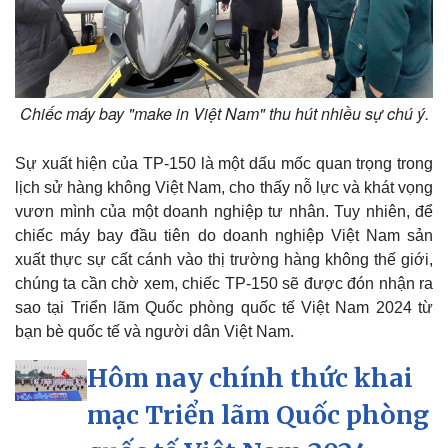
Thể thao
Ô tô - Xe máy
Chiếc máy bay "make in Việt Nam" thu hút nhiều sự chú ý.
Bóng đá
Ô tô
Lịch thi đấu bóng đá
Xe máy
Thế giới thể thao
Tư vấn
Sự xuất hiện của TP-150 là một dấu mốc quan trọng trong
eSports
lịch sử hàng không Việt Nam, cho thấy nỗ lực và khát vọng
Hậu trường
vươn mình của một doanh nghiệp tư nhân. Tuy nhiên, để
chiếc máy bay đầu tiên do doanh nghiệp Việt Nam sản
xuất thực sự cất cánh vào thị trường hàng không thế giới,
chúng ta cần chờ xem, chiếc TP-150 sẽ được đón nhận ra
sao tại Triển lãm Quốc phòng quốc tế Việt Nam 2024 từ
bạn bè quốc tế và người dân Việt Nam.
Hôm nay chính thức khai
mạc Triển lãm Quốc phòng