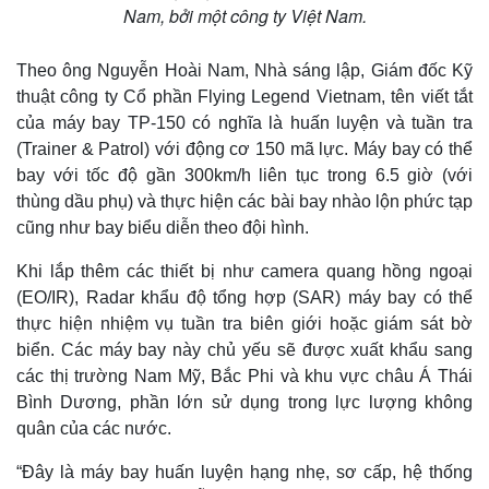
Nam, bởi một công ty Việt Nam.
Theo ông Nguyễn Hoài Nam, Nhà sáng lập, Giám đốc Kỹ
thuật công ty Cổ phần Flying Legend Vietnam, tên viết tắt
của máy bay TP-150 có nghĩa là huấn luyện và tuần tra
(Trainer & Patrol) với động cơ 150 mã lực. Máy bay có thể
bay với tốc độ gần 300km/h liên tục trong 6.5 giờ (với
thùng dầu phụ) và thực hiện các bài bay nhào lộn phức tạp
Thế giới
Multimedia
cũng như bay biểu diễn theo đội hình.
Quan sát
Video
Cuộc sống đó đây
Ảnh
Khi lắp thêm các thiết bị như camera quang hồng ngoại
Hồ sơ
E-Magazine
(EO/IR), Radar khẩu độ tổng hợp (SAR) máy bay có thể
Infographic
thực hiện nhiệm vụ tuần tra biên giới hoặc giám sát bờ
biển. Các máy bay này chủ yếu sẽ được xuất khẩu sang
các thị trường Nam Mỹ, Bắc Phi và khu vực châu Á Thái
Bình Dương, phần lớn sử dụng trong lực lượng không
quân của các nước.
“Đây là máy bay huấn luyện hạng nhẹ, sơ cấp, hệ thống