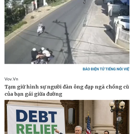
Văn hóa
Giải trí
Sân khấu - Điện ảnh
Nghệ sĩ
Văn học
Thời trang
Âm nhạc
Sao Việt
Di sản