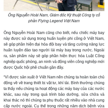
Ông Nguyễn Hoài Nam, Giám đốc Kỹ thuật Công ty cổ
phần Flying Legend Việt Nam
Ông Nguyễn Hoài Nam cũng cho biết, nếu chiếc máy bay
Kinh tế
Thị trường
này được sử dụng trong huấn luyện phi công ở Việt Nam,
sẽ góp phần hiện đại hóa đội bay và tăng cường năng lực
Bất động sản
Giá vàng
Khởi nghiệp
Tiêu dùng
huấn luyện đào tạo người lái máy bay trong nước. Ngoài
Tỷ giá
ra, sản phẩm này sẽ góp phần hiện thực hóa Luật Công
Chứng khoán
nghiệp quốc phòng, an ninh và động viên công nghiệp mới
Giá cà phê
được Quốc hội phê chuẩn gần đây.
“Vì được sản xuất ở Việt Nam nên chúng ta hoàn toàn chủ
động về về trang thiết bị vật tư, khí tài. Bình thường chúng
ta thấy nếu chúng ta hoạt động các máy bay của các nước
khác, sau này trong quá trình bảo dưỡng, sửa chữa và
khai thác nó thì chúng ta phụ thuộc rất nhiều vào nhà cung
cấp nước ngoài. Cụ thể trong những năm dịch bệnh vừa