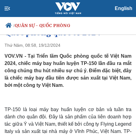
Chiếc máy bay “make in Việt
English
Nam” đầu tiên tại Triển lãm
QUÂN SỰ - QUỐC PHÒNG
/
Quốc phòng quốc tế 2024
Thứ Năm, 08:58, 19/12/2024
VOV.VN - Tại Triển lãm Quốc phòng quốc tế Việt Nam
Chính trị
Xã hội
2024, chiếc máy bay huấn luyện TP-150 lần đầu ra mắt
Đảng
Tin 24h
công chúng thu hút nhiều sự chú ý. Điểm đặc biệt, đây
Tổ chức nhân sự
Dự báo thời tiết
là chiếc máy bay đầu tiên được sản xuất tại Việt Nam,
Quốc hội
Giáo dục
Nhận diện sự thật
Dấu ấn VOV
bởi một công ty Việt Nam.
Việc làm
Biển đảo
TP-150 là loại máy bay huấn luyện cơ bản và tuần tra
dành cho quân đội. Đây là sản phẩm của liên doanh hợp
tác giữa Ý và Việt Nam, thiết kế bởi công ty Flying Legend
Italy và sản xuất tại nhà máy ở Vĩnh Phúc, Việt Nam. TP-