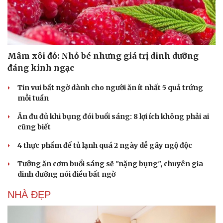
Mâm xôi đỏ: Nhỏ bé nhưng giá trị dinh dưỡng
đáng kinh ngạc
Tin vui bất ngờ dành cho người ăn ít nhất 5 quả trứng
mỗi tuần
Ăn đu đủ khi bụng đói buổi sáng: 8 lợi ích không phải ai
cũng biết
4 thực phẩm để tủ lạnh quá 2 ngày dễ gây ngộ độc
Tưởng ăn cơm buổi sáng sẽ "nặng bụng", chuyên gia
dinh dưỡng nói điều bất ngờ
NHÀ ĐẸP
Cải chính