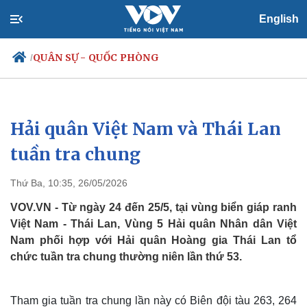
English
QUÂN SỰ - QUỐC PHÒNG
/
Hải quân Việt Nam và Thái Lan
Chính trị
Xã hội
Đảng
Tin 24h
tuần tra chung
Tổ chức nhân sự
Dự báo thời tiết
Quốc hội
Giáo dục
Thứ Ba, 10:35, 26/05/2026
Nhận diện sự thật
Dấu ấn VOV
Việc làm
VOV.VN - Từ ngày 24 đến 25/5, tại vùng biển giáp ranh
Biển đảo
Việt Nam - Thái Lan, Vùng 5 Hải quân Nhân dân Việt
Nam phối hợp với Hải quân Hoàng gia Thái Lan tổ
chức tuần tra chung thường niên lần thứ 53.
Tham gia tuần tra chung lần này có Biên đội tàu 263, 264