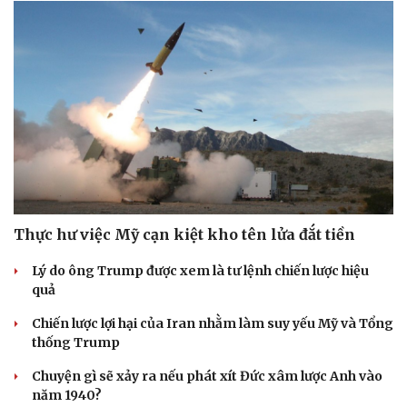
Sức khỏe
Đời sống
Dinh dưỡng - món ngon
Nhà đẹp
Cây thuốc
Blog
Sản phụ khoa
Tình yêu - Gia đình
Nhi khoa
Thực hư việc Mỹ cạn kiệt kho tên lửa đắt tiền
Nam khoa
Làm đẹp - giảm cân
Lý do ông Trump được xem là tư lệnh chiến lược hiệu
Phòng mạch online
quả
Ăn sạch sống khỏe
Chiến lược lợi hại của Iran nhằm làm suy yếu Mỹ và Tổng
thống Trump
Chuyện gì sẽ xảy ra nếu phát xít Đức xâm lược Anh vào
năm 1940?