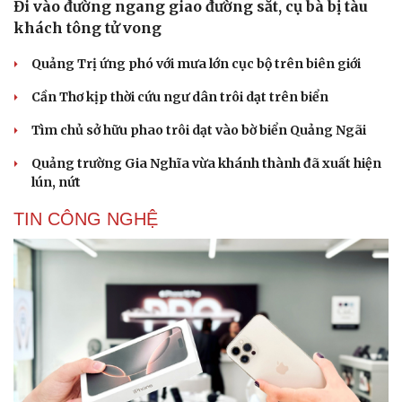
Đi vào đường ngang giao đường sắt, cụ bà bị tàu
khách tông tử vong
Quảng Trị ứng phó với mưa lớn cục bộ trên biên giới
Cần Thơ kịp thời cứu ngư dân trôi dạt trên biển
Tìm chủ sở hữu phao trôi dạt vào bờ biển Quảng Ngãi
Quảng trường Gia Nghĩa vừa khánh thành đã xuất hiện
lún, nứt
TIN CÔNG NGHỆ
Văn hóa
Giải trí
Sân khấu - Điện ảnh
Nghệ sĩ
Văn học
Thời trang
Âm nhạc
Sao Việt
Di sản