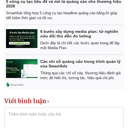
5 công cụ tạo tiêu đề và mô tả quảng cáo cho thương hiệu
2026
SmartAds tổng hợp 5 công cụ tạo headline quảng cáo bằng AI giúp
tiết kiệm thời gian và tối ưu.
6 bước xây dựng media plan: từ nghiên
cứu đối thủ đến đo lường
Dưới đây là chi tiết các bước quan trọng để lập
một Media Plan.
Các chỉ số quảng cáo trong trình quản lý
của SmartAds
Thông qua các chỉ số này, thương hiệu đánh giá
mức độ hiển thị, tương tác, hiệu quả chi phí.
Kinh tế
Thị trường
Viết bình luận
Bất động sản
Giá vàng
Khởi nghiệp
Tiêu dùng
Tỷ giá
Chứng khoán