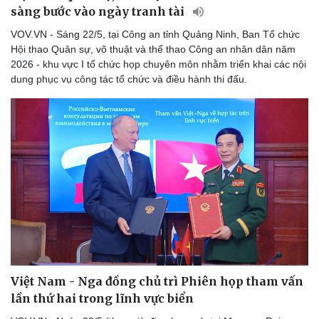
sàng bước vào ngày tranh tài
Thể thao
Ô tô - Xe máy
Bóng đá
Ô tô
VOV.VN - Sáng 22/5, tại Công an tỉnh Quảng Ninh, Ban Tổ chức
Lịch thi đấu bóng đá
Xe máy
Hội thao Quân sự, võ thuật và thể thao Công an nhân dân năm
Thế giới thể thao
Tư vấn
2026 - khu vực I tổ chức họp chuyên môn nhằm triển khai các nội
eSports
dung phục vụ công tác tổ chức và điều hành thi đấu.
Hậu trường
Việt Nam - Nga đồng chủ trì Phiên họp tham vấn
lần thứ hai trong lĩnh vực biển