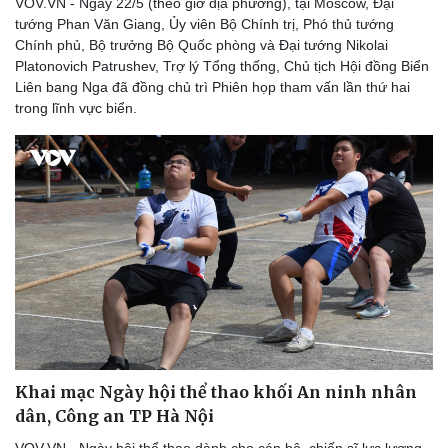
VOV.VN - Ngày 22/5 (theo giờ địa phương), tại Moscow, Đại
tướng Phan Văn Giang, Ủy viên Bộ Chính trị, Phó thủ tướng
Chính phủ, Bộ trưởng Bộ Quốc phòng và Đại tướng Nikolai
Platonovich Patrushev, Trợ lý Tổng thống, Chủ tịch Hội đồng Biển
Liên bang Nga đã đồng chủ trì Phiên họp tham vấn lần thứ hai
trong lĩnh vực biển.
Khai mạc Ngày hội thể thao khối An ninh nhân
dân, Công an TP Hà Nội
VOV.VN - Ngày hội thể thao dành cho cán bộ, chiến sĩ lực lượng