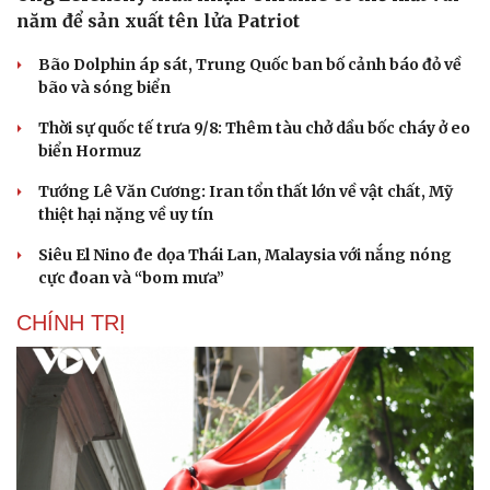
năm để sản xuất tên lửa Patriot
Bão Dolphin áp sát, Trung Quốc ban bố cảnh báo đỏ về
bão và sóng biển
Thời sự quốc tế trưa 9/8: Thêm tàu chở dầu bốc cháy ở eo
biển Hormuz
Tướng Lê Văn Cương: Iran tổn thất lớn về vật chất, Mỹ
thiệt hại nặng về uy tín
Siêu El Nino đe dọa Thái Lan, Malaysia với nắng nóng
cực đoan và “bom mưa”
CHÍNH TRỊ