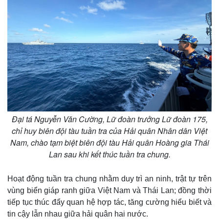
Đại tá Nguyễn Văn Cường, Lữ đoàn trưởng Lữ đoàn 175,
chỉ huy biên đội tàu tuần tra của Hải quân Nhân dân Việt
Nam, chào tạm biệt biên đội tàu Hải quân Hoàng gia Thái
Thế giới
Multimedia
Lan sau khi kết thúc tuần tra chung.
Quan sát
Video
Cuộc sống đó đây
Ảnh
Hồ sơ
E-Magazine
Hoạt động tuần tra chung nhằm duy trì an ninh, trật tự trên
Infographic
vùng biển giáp ranh giữa Việt Nam và Thái Lan; đồng thời
tiếp tục thúc đẩy quan hệ hợp tác, tăng cường hiểu biết và
tin cậy lẫn nhau giữa hải quân hai nước.