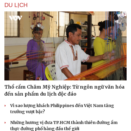
DU LỊCH
Thổ cẩm Chăm Mỹ Nghiệp: Từ ngôn ngữ văn hóa
đến sản phẩm du lịch độc đáo
Du lịch
Podcast
Vì sao lượng khách Philippines đến Việt Nam tăng
Tư vấn
Câu chuyện thời sự
trưởng vượt bậc?
Săn Tour
Đọc truyện đêm khuya
Những hương vị đưa TP.HCM thành thiên đường ẩm
check-in
Cửa sổ tình yêu
thực đường phố hàng đầu thế giới
Kể chuyện cho bé