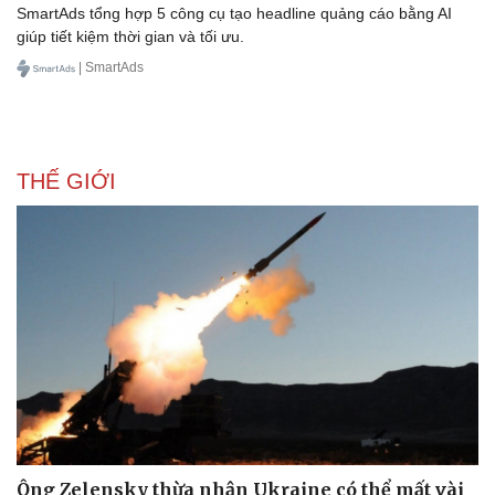
SmartAds tổng hợp 5 công cụ tạo headline quảng cáo bằng AI
giúp tiết kiệm thời gian và tối ưu.
| SmartAds
Doanh nghiệp
Công nghệ
Thông tin doanh nghiệp
Sành điệu
Doanh nghiệp 24h
Tin Công nghệ
THẾ GIỚI
Doanh nhân
Trải nghiệm
Vì cộng đồng
Chuyển đổi số
Ông Zelensky thừa nhận Ukraine có thể mất vài