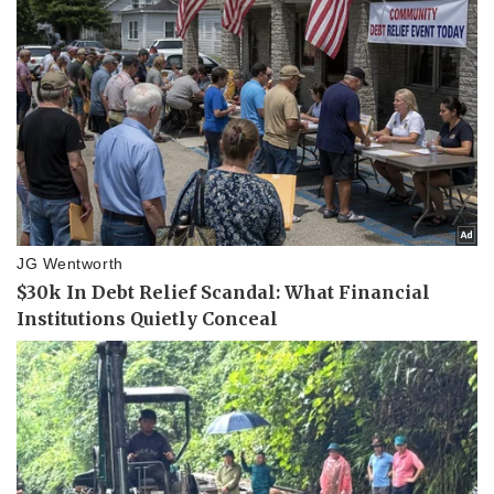
Vụ án
Vũ khí
Tin nóng
Việt Nam
Tư vấn luật
Phân tích