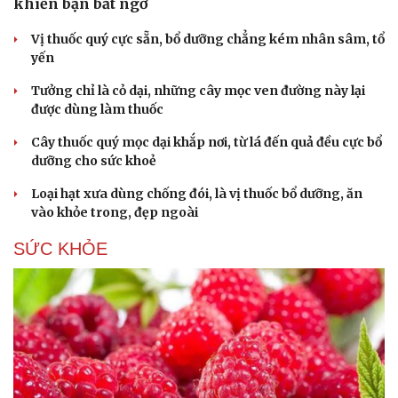
khiến bạn bất ngờ
Vị thuốc quý cực sẵn, bổ dưỡng chẳng kém nhân sâm, tổ
yến
Tưởng chỉ là cỏ dại, những cây mọc ven đường này lại
được dùng làm thuốc
Cây thuốc quý mọc dại khắp nơi, từ lá đến quả đều cực bổ
dưỡng cho sức khoẻ
Loại hạt xưa dùng chống đói, là vị thuốc bổ dưỡng, ăn
vào khỏe trong, đẹp ngoài
SỨC KHỎE