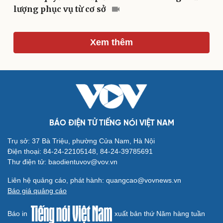
lượng phục vụ từ cơ sở
Du lịch
Podcast
Xem thêm
Tư vấn
Câu chuyện thời sự
Săn Tour
Đọc truyện đêm khuya
check-in
Cửa sổ tình yêu
Kể chuyện cho bé
Hạt giống tâm hồn
BÁO ĐIỆN TỬ TIẾNG NÓI VIỆT NAM
Trụ sở: 37 Bà Triệu, phường Cửa Nam, Hà Nội
Điện thoại: 84-24-22105148, 84-24-39785691
Thư điện tử: baodientuvov@vov.vn
Liên hệ quảng cáo, phát hành: quangcao@vovnews.vn
Báo giá quảng cáo
Báo in
xuất bản thứ Năm hàng tuần