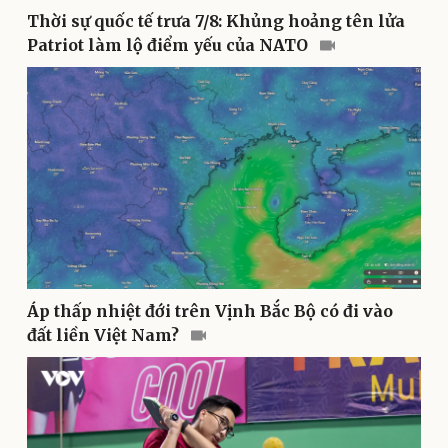
Thời sự quốc tế trưa 7/8: Khủng hoảng tên lửa
Patriot làm lộ điểm yếu của NATO
Sức khỏe
Đời sống
Dinh dưỡng - món ngon
Nhà đẹp
Cây thuốc
Blog
Sản phụ khoa
Tình yêu - Gia đình
Nhi khoa
Nam khoa
Làm đẹp - giảm cân
Phòng mạch online
Ăn sạch sống khỏe
Áp thấp nhiệt đới trên Vịnh Bắc Bộ có đi vào
đất liền Việt Nam?