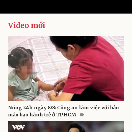
Video mới
Kinh tế
Thị trường
Bất động sản
Giá vàng
Khởi nghiệp
Tiêu dùng
Tỷ giá
Chứng khoán
Giá cà phê
Nóng 24h ngày 8/8: Công an làm việc với bảo
mẫu bạo hành trẻ ở TP.HCM