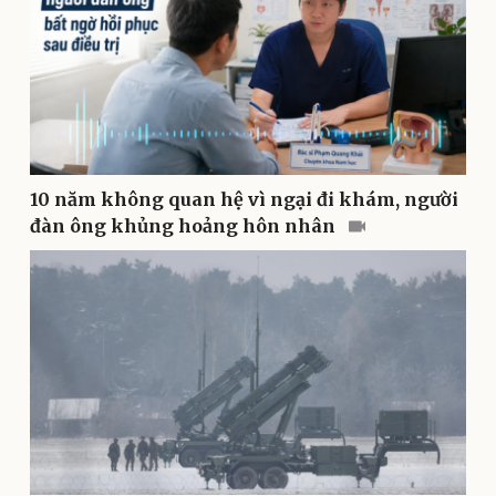
Doanh nghiệp
Công nghệ
Thông tin doanh nghiệp
Sành điệu
Doanh nghiệp 24h
Tin Công nghệ
10 năm không quan hệ vì ngại đi khám, người
Doanh nhân
Trải nghiệm
đàn ông khủng hoảng hôn nhân
Vì cộng đồng
Chuyển đổi số