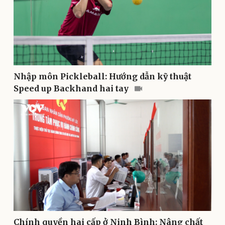
Văn hóa
Giải trí
Sân khấu - Điện ảnh
Nghệ sĩ
Nhập môn Pickleball: Hướng dẫn kỹ thuật
Văn học
Thời trang
Speed up Backhand hai tay
Âm nhạc
Sao Việt
Di sản
Chính quyền hai cấp ở Ninh Bình: Nâng chất