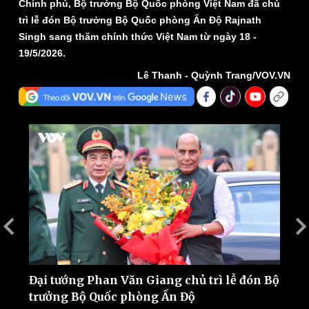
Chính phủ, Bộ trưởng Bộ Quốc phòng Việt Nam đã chủ
trì lễ đón Bộ trưởng Bộ Quốc phòng Ấn Độ Rajnath
Singh sang thăm chính thức Việt Nam từ ngày 18 -
19/5/2026.
Lê Thanh - Quỳnh Trang/VOV.VN
Thế giới
Multimedia
Quan sát
Video
Cuộc sống đó đây
Ảnh
Hồ sơ
E-Magazine
Infographic
Đại tướng Phan Văn Giang chủ trì lễ đón Bộ
T
trưởng Bộ Quốc phòng Ấn Độ
đ