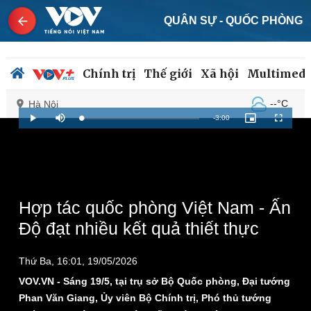
QUÂN SỰ - QUỐC PHÒNG
Chính trị
Thế giới
Xã hội
Multimedi
--°C
Hà Nội
Remaining
-
3:00
Loaded
:
Play
Mute
Picture-
Fullscreen
2.89%
in-
Picture
Time
Chính trị
Xã hội
Đảng
Tin 24h
Tổ chức nhân sự
Dự báo thời tiết
Hợp tác quốc phòng Việt Nam - Ấn
Quốc hội
Giáo dục
Độ đạt nhiều kết quả thiết thực
Nhận diện sự thật
Dấu ấn VOV
Việc làm
Thứ Ba, 16:01, 19/05/2026
Biển đảo
VOV.VN - Sáng 19/5, tại trụ sở Bộ Quốc phòng, Đại tướng
Phan Văn Giang, Ủy viên Bộ Chính trị, Phó thủ tướng