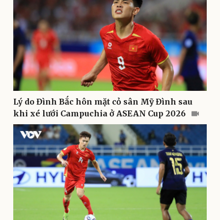
Pháp luật
Quân sự - Quốc phòng
Lý do Đình Bắc hôn mặt cỏ sân Mỹ Đình sau
Vụ án
Vũ khí
khi xé lưới Campuchia ở ASEAN Cup 2026
Tin nóng
Việt Nam
Tư vấn luật
Phân tích