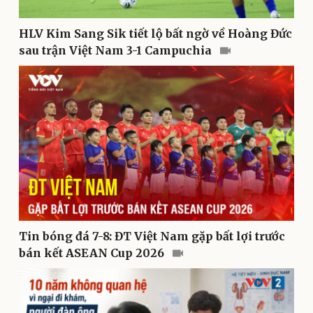
HLV Kim Sang Sik tiết lộ bất ngờ về Hoàng Đức
sau trận Việt Nam 3-1 Campuchia
Thể thao
Ô tô - Xe máy
Bóng đá
Ô tô
Lịch thi đấu bóng đá
Xe máy
Thế giới thể thao
Tư vấn
eSports
Hậu trường
Tin bóng đá 7-8: ĐT Việt Nam gặp bất lợi trước
bán kết ASEAN Cup 2026