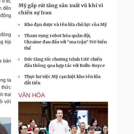
 ô tô,
Mỹ gấp rút tăng sản xuất vũ khí vì
m đến
chiến sự Iran
 động
Kho đạn dược và tên lửa chủ lực của Mỹ
 đóng
Tham vọng robot hóa quân đội,
ng kịp
Ukraine đau đầu với “ma trận” 550 biến
thể
Đức tăng tốc chương trình UAV chiến
a bàn
đấu thông qua hợp tác với Rolls-Royce
Thực hư việc Mỹ cạn kiệt kho tên lửa
ng ta
đắt tiền
á thức
h trại
VĂN HÓA
ối với