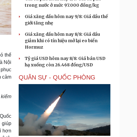
trong nước ở mức 97.000 đồng/kg
Giá xăng dầu hôm nay 9/8: Giá dầu thế
giới tăng nhẹ
Giá xăng dầu hôm nay 8/8: Giá dầu
giảm khi có tín hiệu mở lại eo biển
Hormuz
ó thể
Tỷ giá USD hôm nay 8/8: Giá bán USD
à Nội
hạ xuống còn 26.468 đồng/USD
 phục
QUÂN SỰ - QUỐC PHÒNG
h cảm
m kiếm
 Quốc
 giúp
ì hơn