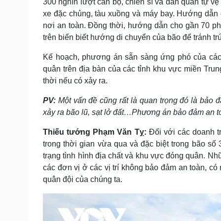
300 nghìn lượt cán bộ, chiến sĩ và dân quân tự vệ
xe đặc chủng, tàu xuồng và máy bay. Hướng dẫn d
nơi an toàn. Đồng thời, hướng dẫn cho gần 70 ph
trên biển biết hướng di chuyển của bão để tránh trú
Kế hoạch, phương án sẵn sàng ứng phó của các 
quân trên địa bàn của các tỉnh khu vực miền Trung
thời nếu có xảy ra.
PV:
Một vấn đề cũng rất là quan trọng đó là bảo 
xảy ra bão lũ, sạt lở đất…Phương án bảo đảm an to
Thiếu tướng Phạm Văn Tỵ:
Đối với các doanh tr
trong thời gian vừa qua và đặc biệt trong bão số 
trạng tình hình địa chất và khu vực đóng quân. Nhữ
các đơn vị ở các vị trí không bảo đảm an toàn, có 
quân đội của chúng ta.