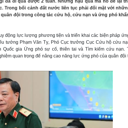
gi đã đi qua được 2 tuần. Nhưng hậu quả mà nó để lại th
Lịch thi đấu bóng đá
Xe máy
. Trong bối cảnh đất nước liên tục phải đối mặt với nhữn
Thế giới thể thao
Tư vấn
ng quân đội trong công tác cứu hộ, cứu nạn và ứng phó khẩ
eSports
V
Hậu trường
Văn hóa
Giải trí
D
huy động lực lượng phương tiện và triển khai các biện pháp ứ
Sân khấu - Điện ảnh
Nghệ sĩ
iếu tướng Phạm Văn Tỵ, Phó Cục trưởng Cục Cứu hộ cứu nạ
Văn học
Thời trang
uốc gia Ứng phó sự cố, thiên tai và Tìm kiếm cứu nạn. 
Âm nhạc
Sao Việt
c
ghiệm quan trọng để nâng cao năng lực ứng phó của quân đội 
Di sản