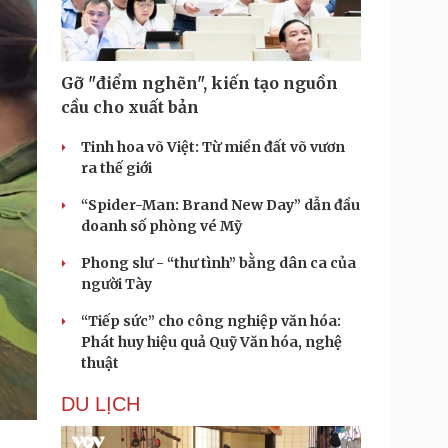
Gỡ "điểm nghẽn", kiến tạo nguồn
cầu cho xuất bản
Tinh hoa võ Việt: Từ miền đất võ vươn
ra thế giới
“Spider-Man: Brand New Day” dẫn đầu
doanh số phòng vé Mỹ
Phong slư - “thư tình” bằng dân ca của
người Tày
“Tiếp sức” cho công nghiệp văn hóa:
Phát huy hiệu quả Quỹ Văn hóa, nghệ
thuật
DU LỊCH