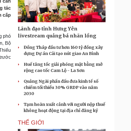
ì cần
Doanh nghiệp 24h
Tin Công nghệ
g tác
Doanh nhân
Trải nghiệm
n cấp
ì cộng đồng
Chuyển đổi số
Lãnh đạo tỉnh Hưng Yên
u lịch
Podcast
livestream quảng bá nhãn lồng
ng phó
Tư vấn
Câu chuyện thời sự
n, Bộ
Săn Tour
Đọc truyện đêm khuya
Đồng Tháp đầu tư hơn 160 tỷ đồng xây
Thiếu
heck-in
Cửa sổ tình yêu
dựng Dự án Cải tạo nút giao An Bình
trước
Kể chuyện cho bé
Huế tăng tốc giải phóng mặt bằng mở
Hạt giống tâm hồn
rộng cao tốc Cam Lộ - La Sơn
Quảng Ngãi phấn đấu đưa kinh tế số
chiếm tối thiểu 30% GRDP vào năm
2030
Tạm hoãn xuất cảnh với người nộp thuế
không hoạt động tại địa chỉ đăng ký
THẾ GIỚI