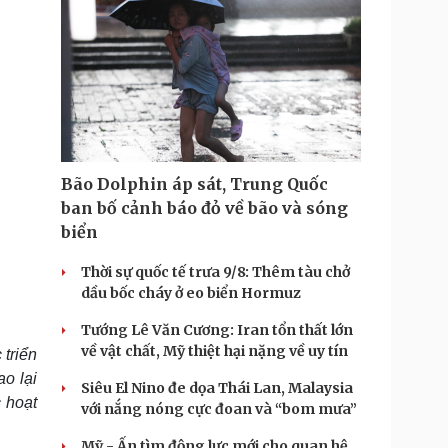
Bão Dolphin áp sát, Trung Quốc
ban bố cảnh báo đỏ về bão và sóng
biển
Thời sự quốc tế trưa 9/8: Thêm tàu chở
dầu bốc cháy ở eo biển Hormuz
Tướng Lê Văn Cương: Iran tổn thất lớn
về vật chất, Mỹ thiệt hại nặng về uy tín
 triển
ao lại
Siêu El Nino đe dọa Thái Lan, Malaysia
c hoạt
với nắng nóng cực đoan và “bom mưa”
Mỹ - Ấn tìm động lực mới cho quan hệ