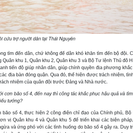
i cứu trợ người dân tại Thái Nguyên
ng tìm đến dân, chứ không để dân khó khăn tìm đến bộ đội. C
ớng Quân khu 1, Quân khu 2, Quân khu 3 và Bộ Tư lệnh Thủ đô H
hanh tiến độ giúp nhân dân, giúp chính quyền địa phương khắc
các địa bàn đóng quận. Qua đó, thể hiện được trách nhiệm, tìn
 trách nhiệm của quân đội trước Đảng và Nhà nước.
ới cơn bão số 4, đến nay thì công tác khắc phục hậu quả và tì
hiếu tướng?
 bão số 4, thực hiện 2 công điện chỉ đạo của Chính phủ, Bộ
ơn vị Quân khu 4 và Quân khu 5 để triển khai các biện pháp,
ừa và ứng phó với các tình huống do bão số 4 gây ra. Duy tr