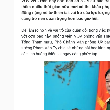
VOV.VN - Đến nay cơn bão số 3 - Siêu bão Ya
Tin nóng
Việt Nam
thêm nhiều thời gian nữa mới có thể khắc phục
Tư vấn luật
Phân tích
động nặng nề từ thiên tai, vai trò của lực lượ
càng trở nên quan trọng hơn bao giờ hết.
Sức khỏe
Đời sống
Để làm rõ hơn về vai trò của quân đội trong việc 
Dinh dưỡng - món ngon
Nhà đẹp
với cơn bão này, phóng viên VOV phỏng vấn Th
Cây thuốc
Blog
Tổng Tham mưu, Phó Chánh Văn phòng Uỷ ban Q
Sản phụ khoa
Tình yêu - Gia đình
tướng Phạm Văn Tỵ chia sẻ những bài học kinh n
Nhi khoa
các tình huống thiên tai ngày càng phức tạp.
Nam khoa
Làm đẹp - giảm cân
Phòng mạch online
Ăn sạch sống khỏe
Cải chính