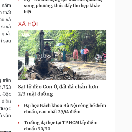
0 năm
song phương, thúc đẩy thu hẹp khác
biệt
 thất
ầu và
XÃ HỘI
 sĩ và
 quả.
rí sau
 trên
Sạt lở đèo Con Ó, đất đá chắn hơn
4.753
2/3 mặt đường
. Đặc
 điều
Đại học Bách khoa Hà Nội công bố điểm
 được
chuẩn, cao nhất 29,54 điểm
à vận
Trường đại học tại TP.HCM lấy điểm
chuẩn 30/30