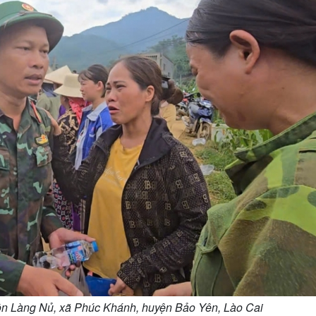
thôn Làng Nủ, xã Phúc Khánh, huyện Bảo Yên, Lào Cai