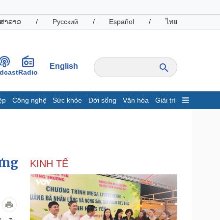
ສາລາວ
/
Русский
/
Español
/
ไทย
English
dcast
Radio
ệp
Công nghệ
Sức khỏe
Đời sống
Văn hóa
Giải trí
inh tế
Thị trường
ất động sản
Giá vàng
hởi nghiệp
Tiêu dùng
Tỷ giá
ứng
KINH TẾ
Chứng khoán
Giá cà phê
oanh nghiệp
Công nghệ
hông tin doanh nghiệp
Sành điệu