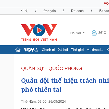
VO
中文
/
français
/
Deutsch
/
Bahas
36°C
Hà Nội
Chính trị
Xã hội
Thế giới
Multimedia
K
Chính trị
Xã hội
Đảng
Tin 24h
QUÂN SỰ - QUỐC PHÒNG
Tổ chức nhân sự
Dự báo thời tiết
Quốc hội
Giáo dục
Quân đội thể hiện trách nh
Nhận diện sự thật
Dấu ấn VOV
Việc làm
phó thiên tai
Biển đảo
Pháp luật
Quân sự - Quốc phòng
Thứ Năm, 06:00, 26/09/2024
Vụ án
Vũ khí