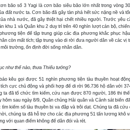
cơn bão số 3 Yagi là cơn bão siêu bão lớn nhất trong vòng 3
ủa đất nước ta. Cơn bão đã gây tàn phá hết sức nặng nề và tổn
của nhà nước, đã gây thiệt hại chết nhiều người. Trước yêu c
 khu 1 và Quân khu 2 duy trì trên 40 nghìn lượt cán bộ, chiến
ị phương tiện để tập trung giúp các địa phương khắc phục hậu
ân còn mất tích; tập trung vào di rời đưa người dân về các vị t
 môi trường, ổn định đời sống nhân dân.
hục như thế nào, thưa Thiếu tướng?
áo kêu gọi được 51 nghìn phương tiện tàu thuyền hoạt động
 tích cực chủ động và phối hợp để di rời 96.736 hộ dân với 37
 ta đã tổ chức tìm kiếm, cứu nạn được 870 người, 186 thi thể
ày hôm sau ngày 8/9, Quân chủng Hải quân và Cảnh sát biển đã
tìm kiếm số tàu thuyền bị va đập và trôi dạt. Chúng ta đã cứu
ời, chúng ta đã hỗ trợ cho các địa phương 51 tấn lương khô v
g với quan điểm không để dân đói và rét.