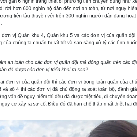
 với gần 6 nghìn trang thiết bị phương tiện chuyên dụng như xe
i rời hơn 600 nghìn hộ dân đến nơi an toàn, từ nơi nguy hiể
ương tiện tàu thuyền với trên 300 nghìn người dân đang hoạt
.
đơn vị Quân khu 4, Quân khu 5 và các đơn vị của quân đội
 của chúng ta chuẩn bị rất tốt và sẵn sàng xử lý các tình huố
đảm an toàn cho các đơn vị quân đội mà đóng quân trên các đị
àn đã được các đơn vị triển khai ra sao?
ại đơn vị của quân đội thì các đơn vị trong toàn quân của chú
3 và số 4 thì các đơn vị đã chủ động ra soát toàn bộ, đánh gi
ng vấn đề nguy hiểm thì đều đã được triệt tiêu, di chuyển doan
nguy cơ xảy ra sự cố. Điều đó đã hạn chế thấp nhất thiệt hại đ