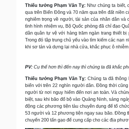
Thiếu tướng Phạm Văn Tỵ:
Như chúng ta biết, 
qua trên Biển Đông và 70 năm qua trên đất niền c
nghiêm trọng về người, tài sản của nhân dân và 
tình hình nhiệm vụ, Bộ Quốc phòng đã chỉ đạo Quân
dân quân tự vệ với hàng trăm ngàn trang thiết b
Trong đó tập trung chủ yếu vào tìm kiếm các nạn nh
khi sơ tán và dựng lại nhà cửa, khắc phục ô nhiễm
PV:
Cụ thể hơn thì đến nay thì chúng ta đã khắc p
Thiếu tướng Phạm Văn Tỵ:
Chúng ta đã thông b
biển với trên 22 nghìn người dân. Đồng thời cũng
người từ nơi nguy hiểm đến nơi an toàn. Và chúng
biệt, sau khi bão đổ bộ vào Quảng Ninh, sáng ng
động các phương tiện tàu chuyên dụng để tổ chức 
53 người và 12 phương tiện ngay sau bão. Đồng th
chuyển 200 tấn gạo để cung cấp cho các địa phươn