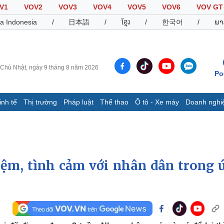
V1
VOV2
VOV3
VOV4
VOV5
VOV6
VOV GT
a Indonesia
/
日本語
/
ខ្មែរ
/
한국어
/
ພາ
Chủ Nhật, ngày 9 tháng 8 năm 2026
Po
inh tế
Thị trường
Pháp luật
Thể thao
Ô tô - Xe máy
Doanh nghi
Thế giới
Multimedia
K
Quan sát
Video
B
Cuộc sống đó đây
Ảnh
K
Hồ sơ
E-Magazine
iệm, tình cảm với nhân dân trong 
Infographic
Thể thao
Ô tô - Xe máy
D
Bóng đá
Ô tô
T