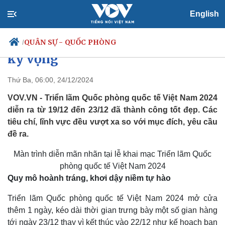
English
Triển lãm Quốc phòng quốc tế
Việt Nam 2024: Thành công vượt
QUÂN SỰ - QUỐC PHÒNG
/
kỳ vọng
Thứ Ba, 06:00, 24/12/2024
Chính trị
Xã hội
VOV.VN - Triển lãm Quốc phòng quốc tế Việt Nam 2024
Đảng
Tin 24h
diễn ra từ 19/12 đến 23/12 đã thành công tốt đẹp. Các
Tổ chức nhân sự
Dự báo thời tiết
tiêu chí, lĩnh vực đều vượt xa so với mục đích, yêu cầu
Quốc hội
Giáo dục
đề ra.
Nhận diện sự thật
Dấu ấn VOV
Việc làm
Màn trình diễn mãn nhãn tại lễ khai mạc Triển lãm Quốc
Biển đảo
phòng quốc tế Việt Nam 2024
Quy mô hoành tráng, khơi dậy niềm tự hào
Triển lãm Quốc phòng quốc tế Việt Nam 2024 mở cửa
thêm 1 ngày, kéo dài thời gian trưng bày một số gian hàng
tới ngày 23/12 thay vì kết thúc vào 22/12 như kế hoạch ban