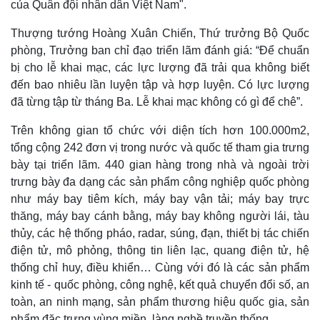
của Quân đội nhân dân Việt Nam".
Thượng tướng Hoàng Xuân Chiến, Thứ trưởng Bộ Quốc
phòng, Trưởng ban chỉ đạo triển lãm đánh giá: “Để chuẩn
bị cho lễ khai mạc, các lực lượng đã trải qua không biết
đến bao nhiêu lần luyện tập và hợp luyện. Có lực lượng
đã từng tập từ tháng Ba. Lễ khai mạc không có gì để chê”.
Trên không gian tổ chức với diện tích hơn 100.000m2,
tổng cộng 242 đơn vị trong nước và quốc tế tham gia trưng
bày tại triển lãm. 440 gian hàng trong nhà và ngoài trời
trưng bày đa dạng các sản phẩm công nghiệp quốc phòng
như máy bay tiêm kích, máy bay vận tải; máy bay trực
thăng, máy bay cánh bằng, máy bay không người lái, tàu
thủy, các hệ thống pháo, radar, súng, đạn, thiết bị tác chiến
điện tử, mô phỏng, thông tin liên lạc, quang điện tử, hệ
thống chỉ huy, điều khiển… Cùng với đó là các sản phẩm
kinh tế - quốc phòng, công nghệ, kết quả chuyển đổi số, an
toàn, an ninh mạng, sản phẩm thương hiệu quốc gia, sản
phẩm đặc trưng vùng miền, làng nghề truyền thống.