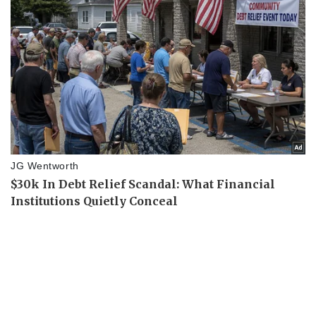
Sức khỏe
Đời sống
Dinh dưỡng - món ngon
Nhà đẹp
Cây thuốc
Blog
Sản phụ khoa
Tình yêu - Gia đình
Nhi khoa
Nam khoa
Làm đẹp - giảm cân
Phòng mạch online
Ăn sạch sống khỏe