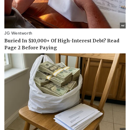
Văn hóa
Giải trí
Sân khấu - Điện ảnh
Nghệ sĩ
Văn học
Thời trang
Âm nhạc
Sao Việt
Di sản