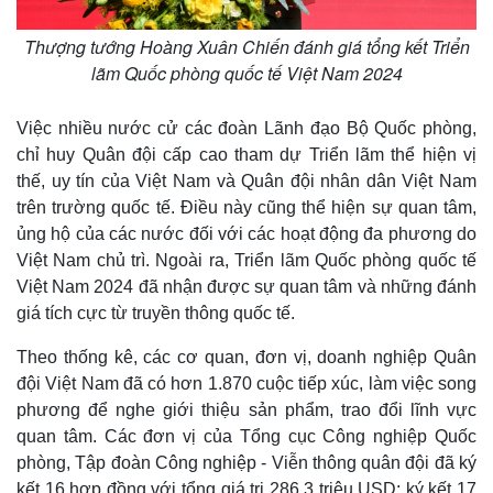
Thượng tướng Hoàng Xuân Chiến đánh giá tổng kết Triển
lãm Quốc phòng quốc tế Việt Nam 2024
Thể thao
Ô tô - Xe máy
Bóng đá
Ô tô
Lịch thi đấu bóng đá
Xe máy
Việc nhiều nước cử các đoàn Lãnh đạo Bộ Quốc phòng,
Thế giới thể thao
Tư vấn
chỉ huy Quân đội cấp cao tham dự Triển lãm thể hiện vị
eSports
thế, uy tín của Việt Nam và Quân đội nhân dân Việt Nam
Hậu trường
trên trường quốc tế. Điều này cũng thể hiện sự quan tâm,
ủng hộ của các nước đối với các hoạt động đa phương do
Việt Nam chủ trì. Ngoài ra, Triển lãm Quốc phòng quốc tế
Việt Nam 2024 đã nhận được sự quan tâm và những đánh
giá tích cực từ truyền thông quốc tế.
Theo thống kê, các cơ quan, đơn vị, doanh nghiệp Quân
đội Việt Nam đã có hơn 1.870 cuộc tiếp xúc, làm việc song
phương để nghe giới thiệu sản phẩm, trao đổi lĩnh vực
quan tâm. Các đơn vị của Tổng cục Công nghiệp Quốc
phòng, Tập đoàn Công nghiệp - Viễn thông quân đội đã ký
kết 16 hợp đồng với tổng giá trị 286,3 triệu USD; ký kết 17