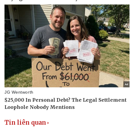
Du lịch
Podcast
Tư vấn
Câu chuyện thời sự
Săn Tour
Đọc truyện đêm khuya
check-in
Cửa sổ tình yêu
Kể chuyện cho bé
Hạt giống tâm hồn
Tin liên quan