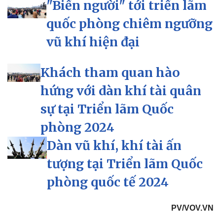
"Biển người" tới triển lãm
quốc phòng chiêm ngưỡng
Doanh nghiệp
Công nghệ
Thông tin doanh nghiệp
Sành điệu
vũ khí hiện đại
Doanh nghiệp 24h
Tin Công nghệ
Doanh nhân
Trải nghiệm
Vì cộng đồng
Chuyển đổi số
Khách tham quan hào
hứng với dàn khí tài quân
sự tại Triển lãm Quốc
phòng 2024
Dàn vũ khí, khí tài ấn
tượng tại Triển lãm Quốc
phòng quốc tế 2024
PV/VOV.VN