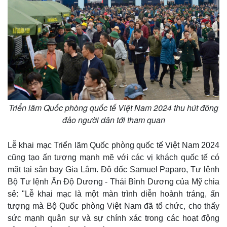
Thế giới
Multimedia
Triển lãm Quốc phòng quốc tế Việt Nam 2024 thu hút đông
Quan sát
Video
đảo người dân tới tham quan
Cuộc sống đó đây
Ảnh
Hồ sơ
E-Magazine
Infographic
Lễ khai mạc Triển lãm Quốc phòng quốc tế Việt Nam 2024
cũng tạo ấn tượng mạnh mẽ với các vị khách quốc tế có
mặt tại sân bay Gia Lâm. Đô đốc Samuel Paparo, Tư lệnh
Bộ Tư lệnh Ấn Độ Dương - Thái Bình Dương của Mỹ chia
sẻ: "Lễ khai mạc là một màn trình diễn hoành tráng, ấn
tượng mà Bộ Quốc phòng Việt Nam đã tổ chức, cho thấy
sức mạnh quân sự và sự chính xác trong các hoạt động