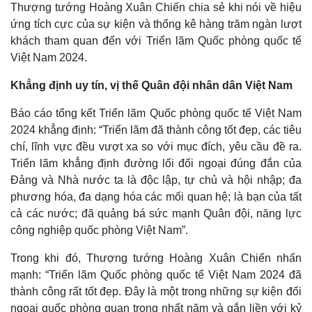
Thượng tướng Hoàng Xuân Chiến chia sẻ khi nói về hiệu
ứng tích cực của sự kiện và thống kê hàng trăm ngàn lượt
khách tham quan đến với Triển lãm Quốc phòng quốc tế
Việt Nam 2024.
Khẳng định uy tín, vị thế Quân đội nhân dân Việt Nam
Pháp luật
Quân sự - Quốc phòng
Vụ án
Vũ khí
Báo cáo tổng kết Triển lãm Quốc phòng quốc tế Việt Nam
Tin nóng
Việt Nam
2024 khẳng định: “Triển lãm đã thành công tốt đẹp, các tiêu
Tư vấn luật
Phân tích
chí, lĩnh vực đều vượt xa so với mục đích, yêu cầu đề ra.
Triển lãm khẳng định đường lối đối ngoại đúng đắn của
Đảng và Nhà nước ta là độc lập, tự chủ và hội nhập; đa
phương hóa, đa dạng hóa các mối quan hệ; là bạn của tất
cả các nước; đã quảng bá sức mạnh Quân đội, năng lực
công nghiệp quốc phòng Việt Nam”.
Trong khi đó, Thượng tướng Hoàng Xuân Chiến nhấn
mạnh: “Triển lãm Quốc phòng quốc tế Việt Nam 2024 đã
thành công rất tốt đẹp. Đây là một trong những sự kiện đối
ngoại quốc phòng quan trọng nhất năm và gắn liền với kỷ