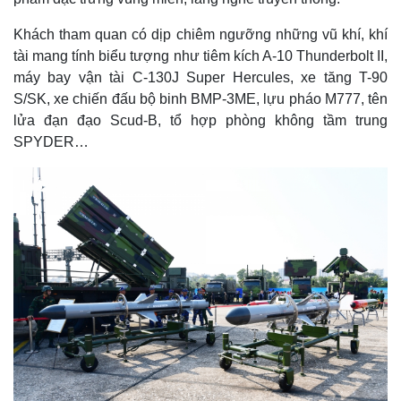
Khách tham quan có dịp chiêm ngưỡng những vũ khí, khí
tài mang tính biểu tượng như tiêm kích A-10 Thunderbolt II,
máy bay vận tài C-130J Super Hercules, xe tăng T-90
S/SK, xe chiến đấu bộ binh BMP-3ME, lựu pháo M777, tên
lửa đạn đạo Scud-B, tổ hợp phòng không tầm trung
Kinh tế
Thị trường
SPYDER…
Bất động sản
Giá vàng
Khởi nghiệp
Tiêu dùng
Tỷ giá
Chứng khoán
Giá cà phê