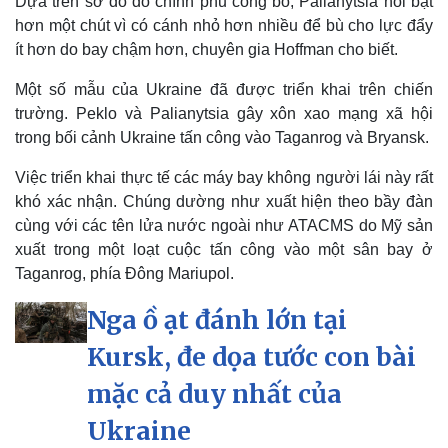
Dựa trên sơ đồ do chính phủ công bố, Palianytsia nổi bật
hơn một chút vì có cánh nhỏ hơn nhiều để bù cho lực đẩy
ít hơn do bay chậm hơn, chuyên gia Hoffman cho biết.
Một số mẫu của Ukraine đã được triển khai trên chiến
trường. Peklo và Palianytsia gây xôn xao mạng xã hội
Pháp luật
Quân sự - Quốc phòng
trong bối cảnh Ukraine tấn công vào Taganrog và Bryansk.
Vụ án
Vũ khí
Tin nóng
Việt Nam
Việc triển khai thực tế các máy bay không người lái này rất
Tư vấn luật
Phân tích
khó xác nhận. Chúng dường như xuất hiện theo bầy đàn
cùng với các tên lửa nước ngoài như ATACMS do Mỹ sản
xuất trong một loạt cuộc tấn công vào một sân bay ở
Taganrog, phía Đông Mariupol.
Nga ồ ạt đánh lớn tại
Kursk, đe dọa tước con bài
mặc cả duy nhất của
Ukraine