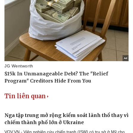
Tư vấn
Câu chuyện thời sự
Săn Tour
Đọc truyện đêm khuya
check-in
Cửa sổ tình yêu
Kể chuyện cho bé
Hạt giống tâm hồn
Tin liên quan
Nga tập trung mở rộng kiểm soát lãnh thổ thay vì
chiếm thành phố lớn ở Ukraine
VOV.VN - Viện nghiên cứu chiến tranh (ISW) có trụ sở ở Mỹ cho