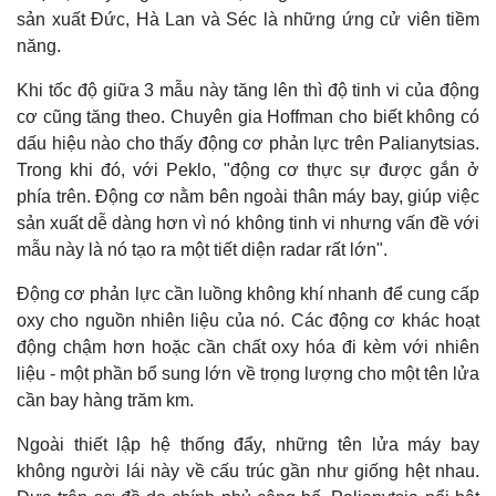
sản xuất Đức, Hà Lan và Séc là những ứng cử viên tiềm
năng.
Khi tốc độ giữa 3 mẫu này tăng lên thì độ tinh vi của động
cơ cũng tăng theo. Chuyên gia Hoffman cho biết không có
dấu hiệu nào cho thấy động cơ phản lực trên Palianytsias.
Trong khi đó, với Peklo, "động cơ thực sự được gắn ở
phía trên. Động cơ nằm bên ngoài thân máy bay, giúp việc
sản xuất dễ dàng hơn vì nó không tinh vi nhưng vấn đề với
mẫu này là nó tạo ra một tiết diện radar rất lớn".
Động cơ phản lực cần luồng không khí nhanh để cung cấp
oxy cho nguồn nhiên liệu của nó. Các động cơ khác hoạt
động chậm hơn hoặc cần chất oxy hóa đi kèm với nhiên
liệu - một phần bổ sung lớn về trọng lượng cho một tên lửa
cần bay hàng trăm km.
Ngoài thiết lập hệ thống đẩy, những tên lửa máy bay
không người lái này về cấu trúc gần như giống hệt nhau.