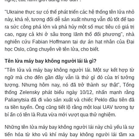
"Ukraine thực sự có thể phát triển các hệ thống tên lửa nhỏ
này, khá rẻ, tương đối dễ sản xuất nhưng vẫn đủ tốt để tạo
ra sức công phá lớn và phá hủy một số mục tiêu có giá trị
cao, ngay cả khi ở sâu trong lãnh thổ đối phương", nhà
nghiên cứu Fabian Hoffmann tại dự án hạt nhân của Đại
học Oslo, cũng chuyên về tên lửa, cho biết.
Tên lửa máy bay không người lái là gì?
"Tên lửa và máy bay không người lái. Một sự kết hợp từ
ngữ mà cho đến gần đây vẫn là thứ gì đó của trí tưởng
tượng. Nhưng hôm nay, nó đã trở thành sự thật", Tổng
thống Zelensky phát biểu ngày 10/12, nhấn mạnh rằng
Palianytsia đã đi vào sản xuất và chiếc Peklo đầu tiên đã
ra tiền tuyến. Ông cũng tiết lộ rằng một loại UAV tương tự
bí ẩn có tên là Ruta vừa mới vượt qua thử nghiệm.
Những tên lửa máy bay không người lái này chủ yếu là sự
tiến hóa từ kho vũ khí máy bay không người lái tầm xa