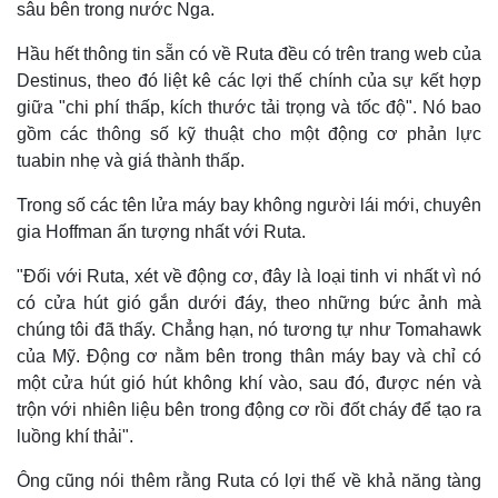
sâu bên trong nước Nga.
Hầu hết thông tin sẵn có về Ruta đều có trên trang web của
Thể thao
Ô tô - Xe máy
Destinus, theo đó liệt kê các lợi thế chính của sự kết hợp
Bóng đá
Ô tô
giữa "chi phí thấp, kích thước tải trọng và tốc độ". Nó bao
Lịch thi đấu bóng đá
Xe máy
Thế giới thể thao
Tư vấn
gồm các thông số kỹ thuật cho một động cơ phản lực
eSports
tuabin nhẹ và giá thành thấp.
Hậu trường
Trong số các tên lửa máy bay không người lái mới, chuyên
gia Hoffman ấn tượng nhất với Ruta.
"Đối với Ruta, xét về động cơ, đây là loại tinh vi nhất vì nó
có cửa hút gió gắn dưới đáy, theo những bức ảnh mà
chúng tôi đã thấy. Chẳng hạn, nó tương tự như Tomahawk
của Mỹ. Động cơ nằm bên trong thân máy bay và chỉ có
một cửa hút gió hút không khí vào, sau đó, được nén và
trộn với nhiên liệu bên trong động cơ rồi đốt cháy để tạo ra
luồng khí thải".
Ông cũng nói thêm rằng Ruta có lợi thế về khả năng tàng