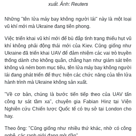
xuất. Ảnh: Reuters
Những "tên lửa máy bay không người lái" này là một loại
vũ khí mới mà Ukraine đang tiên phong.
Việc triển khai vũ khí mới để bù đắp tình trạng thiếu hụt vũ
khí không phải động thái mới của Kiev. Cũng giống như
Ukraine đã triển khai UAV để đảm nhiệm các vai trò truyền
Thế giới
Multimedia
thống dành cho không quân, chẳng hạn như giám sát trên
Quan sát
Video
không và ném bom mục tiêu, tên lửa máy bay không người
Cuộc sống đó đây
Ảnh
lái đang phát triển để thực hiện các chức năng của tên lửa
Hồ sơ
E-Magazine
hành trình mà Ukraine không sản xuất.
Infographic
"Về cơ bản, chúng là bước tiến tiếp theo của UAV tấn
công tự sát tầm xa", chuyên gia Fabian Hinz tại Viện
Nghiên cứu Chiến lược Quốc tế có trụ sở tại London cho
hay.
Theo ông: "Cũng giống như nhiều thứ khác, nhờ có công
nghệ, các ranh giới đang mờ dần".