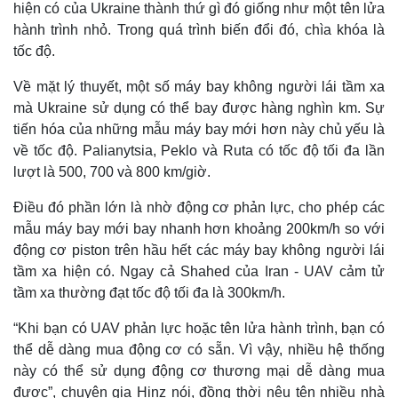
hiện có của Ukraine thành thứ gì đó giống như một tên lửa
hành trình nhỏ. Trong quá trình biến đổi đó, chìa khóa là
tốc độ.
Về mặt lý thuyết, một số máy bay không người lái tầm xa
mà Ukraine sử dụng có thể bay được hàng nghìn km. Sự
Kinh tế
Thị trường
tiến hóa của những mẫu máy bay mới hơn này chủ yếu là
Bất động sản
Giá vàng
về tốc độ. Palianytsia, Peklo và Ruta có tốc độ tối đa lần
Khởi nghiệp
Tiêu dùng
lượt là 500, 700 và 800 km/giờ.
Tỷ giá
Chứng khoán
Điều đó phần lớn là nhờ động cơ phản lực, cho phép các
Giá cà phê
mẫu máy bay mới bay nhanh hơn khoảng 200km/h so với
động cơ piston trên hầu hết các máy bay không người lái
tầm xa hiện có. Ngay cả Shahed của Iran - UAV cảm tử
tầm xa thường đạt tốc độ tối đa là 300km/h.
“Khi bạn có UAV phản lực hoặc tên lửa hành trình, bạn có
thể dễ dàng mua động cơ có sẵn. Vì vậy, nhiều hệ thống
này có thể sử dụng động cơ thương mại dễ dàng mua
được”, chuyên gia Hinz nói, đồng thời nêu tên nhiều nhà