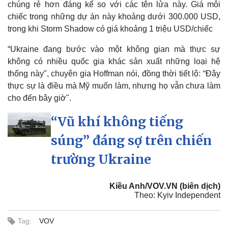
chúng rẻ hơn đáng kể so với các tên lửa này. Giá mỗi
Doanh nghiệp
Công nghệ
chiếc trong những dự án này khoảng dưới 300.000 USD,
Thông tin doanh nghiệp
Sành điệu
trong khi Storm Shadow có giá khoảng 1 triệu USD/chiếc
Doanh nghiệp 24h
Tin Công nghệ
Doanh nhân
Trải nghiệm
“Ukraine đang bước vào một không gian mà thực sự
Vì cộng đồng
Chuyển đổi số
không có nhiều quốc gia khác sản xuất những loại hệ
thống này", chuyên gia Hoffman nói, đồng thời tiết lộ: “Đây
thực sự là điều mà Mỹ muốn làm, nhưng họ vẫn chưa làm
cho đến bây giờ".
“Vũ khí không tiếng
súng” đáng sợ trên chiến
trường Ukraine
Kiều Anh/VOV.VN (biên dịch)
Theo: Kyiv Independent
Tag:
VOV