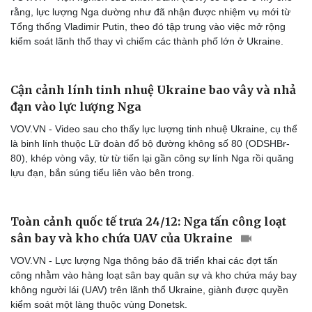
rằng, lực lượng Nga dường như đã nhận được nhiệm vụ mới từ
Tổng thống Vladimir Putin, theo đó tập trung vào việc mở rộng
kiểm soát lãnh thổ thay vì chiếm các thành phố lớn ở Ukraine.
Cận cảnh lính tinh nhuệ Ukraine bao vây và nhả
đạn vào lực lượng Nga
VOV.VN - Video sau cho thấy lực lượng tinh nhuệ Ukraine, cụ thể
là binh lính thuộc Lữ đoàn đổ bộ đường không số 80 (ODSHBr-
80), khép vòng vây, từ từ tiến lại gần công sự lính Nga rồi quăng
lựu đạn, bắn súng tiểu liên vào bên trong.
Toàn cảnh quốc tế trưa 24/12: Nga tấn công loạt
sân bay và kho chứa UAV của Ukraine
VOV.VN - Lực lượng Nga thông báo đã triển khai các đợt tấn
công nhằm vào hàng loạt sân bay quân sự và kho chứa máy bay
Cải chính
không người lái (UAV) trên lãnh thổ Ukraine, giành được quyền
kiểm soát một làng thuộc vùng Donetsk.