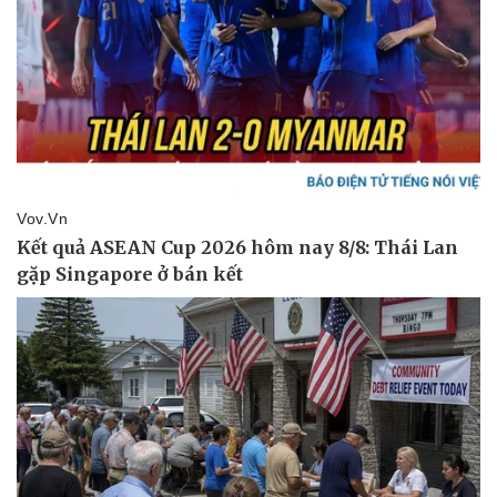
Dinh dưỡng - món ngon
Nhà đẹp
Cây thuốc
Blog
Sản phụ khoa
Tình yêu - Gia đình
Nhi khoa
Nam khoa
Làm đẹp - giảm cân
Phòng mạch online
Ăn sạch sống khỏe