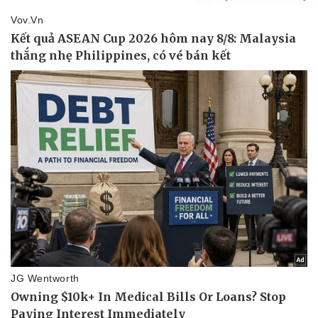
Văn hóa
Giải trí
Sân khấu - Điện ảnh
Nghệ sĩ
Văn học
Thời trang
Âm nhạc
Sao Việt
Di sản