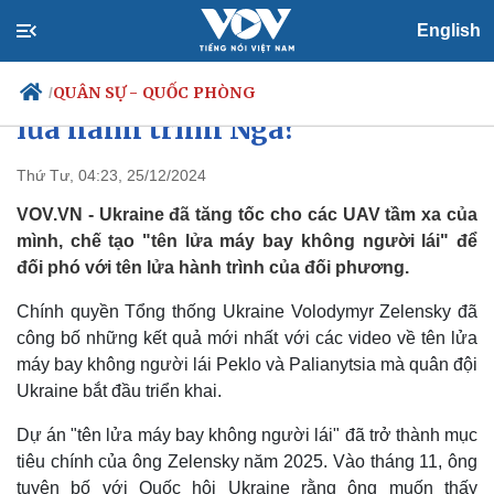
English
Vũ khí mới “nhỏ mà có võ” của
Ukraine có thể đối phó với tên
QUÂN SỰ - QUỐC PHÒNG
/
lửa hành trình Nga?
Thứ Tư, 04:23, 25/12/2024
Chính trị
Xã hội
VOV.VN - Ukraine đã tăng tốc cho các UAV tầm xa của
Đảng
Tin 24h
mình, chế tạo "tên lửa máy bay không người lái" để
Tổ chức nhân sự
Dự báo thời tiết
đối phó với tên lửa hành trình của đối phương.
Quốc hội
Giáo dục
Nhận diện sự thật
Dấu ấn VOV
Chính quyền Tổng thống Ukraine Volodymyr Zelensky đã
Việc làm
công bố những kết quả mới nhất với các video về tên lửa
Biển đảo
máy bay không người lái Peklo và Palianytsia mà quân đội
Ukraine bắt đầu triển khai.
Dự án "tên lửa máy bay không người lái" đã trở thành mục
tiêu chính của ông Zelensky năm 2025. Vào tháng 11, ông
tuyên bố với Quốc hội Ukraine rằng ông muốn thấy