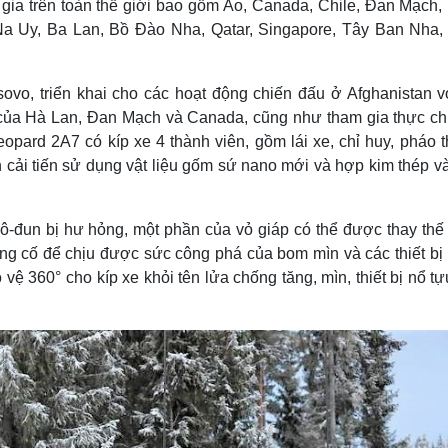
 gia trên toàn thế giới bao gồm Áo, Canada, Chile, Đan Mạch,
Na Uy, Ba Lan, Bồ Đào Nha, Qatar, Singapore, Tây Ban Nha,
o, triển khai cho các hoạt động chiến đấu ở Afghanistan v
của Hà Lan, Đan Mạch và Canada, cũng như tham gia thực ch
opard 2A7 có kíp xe 4 thành viên, gồm lái xe, chỉ huy, pháo t
cải tiến sử dụng vật liệu gốm sứ nano mới và hợp kim thép và
-đun bị hư hỏng, một phần của vỏ giáp có thể được thay thế 
ng cố để chịu được sức công phá của bom mìn và các thiết bị 
ệ 360° cho kíp xe khỏi tên lửa chống tăng, mìn, thiết bị nổ t