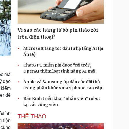
Vì sao các hãng từ bỏ pin tháo rời
trên điện thoại?
Microsoft tăng tốc đầu tư hạ tầng AI tại
Ấn Độ
ChatGPT miễn phí được “cởi trói”,
OpenAI thêm loạt tính năng AI mới
góc mà
uỹ đạo
Apple và Samsung áp đảo các đối thủ
trong phân khúc smartphone cao cấp
 kiểm
ser để
Bắc Kinh triển khai “nhân viên” robot
tại các công viên
ù/tính
THỂ THAO
 tiện
 cũng