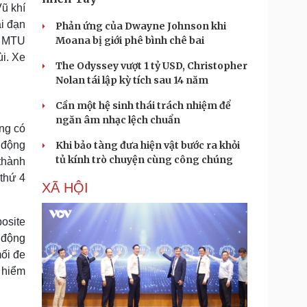
ũ khí
i đạn
Phản ứng của Dwayne Johnson khi
Moana bị giới phê bình chê bai
2 MTU
i. Xe
The Odyssey vượt 1 tỷ USD, Christopher
Nolan tái lập kỳ tích sau 14 năm
Cần một hệ sinh thái trách nhiệm để
ngăn âm nhạc lệch chuẩn
ng có
 động
Khi bảo tàng đưa hiện vật bước ra khỏi
tủ kính trò chuyện cùng công chúng
 thành
thứ 4
XÃ HỘI
osite
 động
mối đe
 hiểm