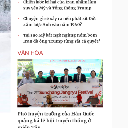
Chiến lược lợi hại của Iran nhằm làm
suy yếu Mỹ và Tổng thống Trump
Chuyện gì sẽ xảy ra nếu phát xít Đức
xâm lược Anh vào năm 1940?
Tại sao Mỹ bất ngờ ngừng ném bom
Iran dù ông Trump từng rất cả quyết?
VĂN HÓA
Phó huyện trưởng của Hàn Quốc
quảng bá lễ hội truyền thống ở
miền Tây