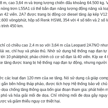
8 m, cao 3,64 m và trọng lượng chiến đấu khoảng 64.500 kg. V
 nòng trơn L55A1 có thể bắn đạn năng lượng động năng và loạ
ạn 42 viên. 2A7 được trang bị động cơ diesel tăng áp kép V1
.600 vòng/phút, hộp số Renk HSWL 354 với 4 số tiến và 2 số lù
 trình 450 km.
 chỉ có chiều cao 2,4 m so với 3,64 m của Leopard 2A7NO như
lái xe, chỉ huy và pháo thủ. Nhờ sử dụng hệ thống nạp đạn tự
tới 10 phát/phút; pháo chính có cơ số đạn là 40 viên. Kíp xe 4
xe tăng được trang bị hệ thống nạp đạn tự động, nhưng người 
ớc các loạt đạn 120 mm của xe tăng. Nó sử dụng cả giáp comp
 gắn bên hông tháp pháo, được tích hợp Hệ thống bảo vệ chủ
e dọa chống tăng thông qua bốn giai đoạn tham gia: phát hiện 
ối phó và hóa giải mối đe dọa. Chỉ những mối đe dọa gây nguy
ợc và giảm thiểu nguy cơ thiệt hại.