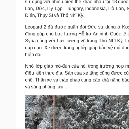
sử dụng với nhiều biến thể khác nhau tại 18 quốc
Lan, Đức, Hy Lạp, Hungary, Indonesia, Hà Lan, 
Điển, Thụy Sĩ và Thổ Nhĩ Kỳ.
Leopard 2 đã được quân đội Đức sử dụng ở Kosov
đóng góp cho Lực lượng Hỗ trợ An ninh Quốc tế 
Syria cùng với Lực lượng vũ trang Thổ Nhĩ Kỳ. Le
nạp đạn. Xe được trang bị lớp giáp bảo vệ mô-đun 
hiện đại.
Nhờ lớp giáp mô-đun của nó, trong trường hợp mô
điều kiện thực địa. Sàn của xe tăng cũng được củ
chế. Thân xe và tháp pháo cung cấp khả năng bảo v
và súng phóng lựu...