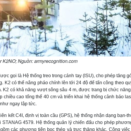
r K2NO; Nguồn: armyrecognition.com
 được gọi là Hệ thống treo trong cánh tay (ISU), cho phép tăng 
. K2 có thể nâng pháo chính lên tới 24 độ để tấn công theo q
m. K2 có khả năng vượt sông sâu 4 m, được trang bị chức năng
 chiều cao tổng thể 40 cm và triển khai hệ thống cảnh báo la
như ngay lập tức.
liên kết C4I, định vị toàn cầu (GPS), hệ thống nhận dạng bạn-th
với STANAG 4579. Hệ thống quản lý chiến đấu cho phép phương
o gồm các phương tiện bọc thép và trực thăng khác. Công việc