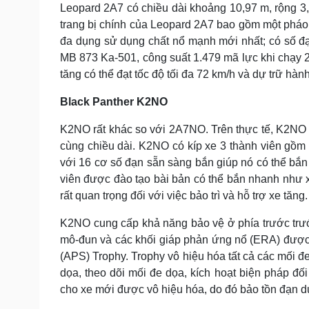
Leopard 2A7 có chiều dài khoảng 10,97 m, rộng 3,
trang bị chính của Leopard 2A7 bao gồm một pháo
đa dụng sử dụng chất nổ mạnh mới nhất; có số đ
MB 873 Ka-501, công suất 1.479 mã lực khi chạy 2
tăng có thể đạt tốc độ tối đa 72 km/h và dự trữ hành
Black Panther K2NO
K2NO rất khác so với 2A7NO. Trên thực tế, K2NO
cùng chiều dài. K2NO có kíp xe 3 thành viên gồm 
với 16 cơ số đạn sẵn sàng bắn giúp nó có thể bắn 
viên được đào tạo bài bản có thể bắn nhanh như 
rất quan trọng đối với việc bảo trì và hỗ trợ xe tăng.
K2NO cung cấp khả năng bảo vệ ở phía trước trư
mô-đun và các khối giáp phản ứng nổ (ERA) được
(APS) Trophy. Trophy vô hiệu hóa tất cả các mối đ
dọa, theo dõi mối đe dọa, kích hoạt biện pháp đ
cho xe mới được vô hiệu hóa, do đó bảo tồn đạn dư