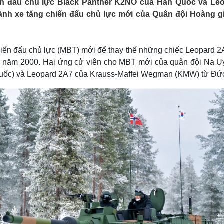
iến đấu chủ lực Black Panther K2NO của Hàn Quốc và Le
Lịch thi đấu bóng đá
Xe máy
hành xe tăng chiến đấu chủ lực mới của Quân đội Hoàng g
Thế giới thể thao
Tư vấn
eSports
V
Hậu trường
iến đấu chủ lực (MBT) mới để thay thế những chiếc Leopard 2
Văn hóa
Giải trí
D
 năm 2000. Hai ứng cử viên cho MBT mới của quân đội Na U
Sân khấu - Điện ảnh
Nghệ sĩ
uốc) và Leopard 2A7 của Krauss-Maffei Wegman (KMW) từ Đứ
Văn học
Thời trang
Âm nhạc
Sao Việt
c
Di sản