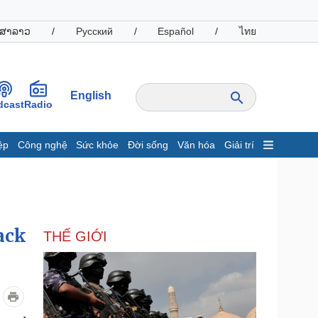
ສາລາວ
/
Русский
/
Español
/
ไทย
English
dcast
Radio
ệp
Công nghệ
Sức khỏe
Đời sống
Văn hóa
Giải trí
inh tế
Thị trường
ất động sản
Giá vàng
hởi nghiệp
Tiêu dùng
Tỷ giá
ack
THẾ GIỚI
Chứng khoán
Giá cà phê
oanh nghiệp
Công nghệ
hông tin doanh nghiệp
Sành điệu