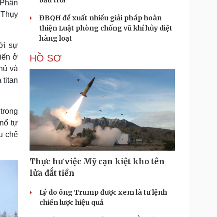
bầu trời
 Phần
 Thụy
ĐBQH đề xuất nhiều giải pháp hoàn
thiện Luật phòng chống vũ khí hủy diệt
hàng loạt
ới sự
iến ở
HỒ SƠ
hủ và
 titan
trong
nổ tự
ựu chế
Thực hư việc Mỹ cạn kiệt kho tên
lửa đắt tiền
Lý do ông Trump được xem là tư lệnh
chiến lược hiệu quả