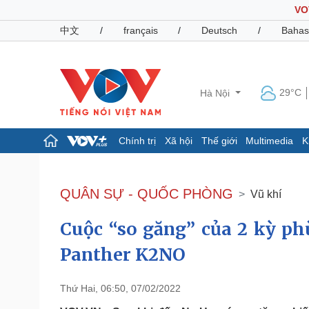
VO
中文
/
français
/
Deutsch
/
Bahas
29°C
Hà Nội
Chính trị
Xã hội
Thế giới
Multimedia
K
Chính trị
Xã hội
Đảng
Tin 24h
QUÂN SỰ - QUỐC PHÒNG
Vũ khí
Tổ chức nhân sự
Dự báo thời tiết
Quốc hội
Giáo dục
Cuộc “so găng” của 2 kỳ ph
Nhận diện sự thật
Dấu ấn VOV
Việc làm
Panther K2NO
Biển đảo
Pháp luật
Quân sự - Quốc phòng
Thứ Hai, 06:50, 07/02/2022
Vụ án
Vũ khí