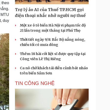
 theo
hẳng.
Trợ lý ảo AI của Thuế TP.HCM gọi
l MTU
điện thoại nhắc nhở người nợ thuế
, duy
Một xe ô tô biển Hà Nội vi phạm tốc độ
21 lần trong một tháng tại Phú Thọ
Thời tiết ngày 9/8: Bắc Bộ nắng nóng,
chiều tối có mưa dông
Thêm 18 hài cốt liệt sĩ được quy tập tại
Công viên Lê Thị Riêng
Ca nô chở khách tái diễn cảnh bát nháo
trên biển Sầm Sơn
TIN CÔNG NGHỆ