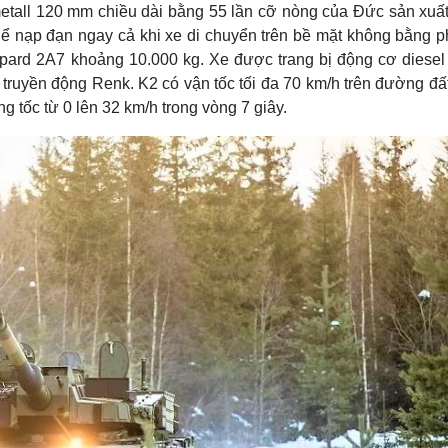
etall 120 mm chiều dài bằng 55 lần cỡ nòng của Đức sản xuất
hể nạp đạn ngay cả khi xe di chuyển trên bề mặt không bằng p
pard 2A7 khoảng 10.000 kg. Xe được trang bị động cơ diese
ruyền động Renk. K2 có vận tốc tối đa 70 km/h trên đường đất
ăng tốc từ 0 lên 32 km/h trong vòng 7 giây.