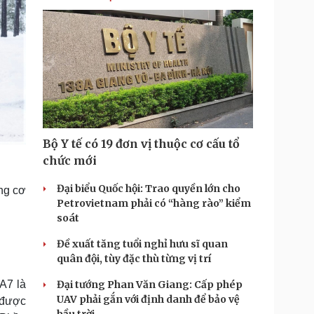
Bộ Y tế có 19 đơn vị thuộc cơ cấu tổ
chức mới
Đại biểu Quốc hội: Trao quyền lớn cho
ng cơ
Petrovietnam phải có “hàng rào” kiểm
soát
Đề xuất tăng tuổi nghỉ hưu sĩ quan
quân đội, tùy đặc thù từng vị trí
A7 là
Đại tướng Phan Văn Giang: Cấp phép
UAV phải gắn với định danh để bảo vệ
 được