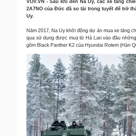
VOV.VN - Sau khi đến Na Uy, các xe tăng ch
Tin nóng
Việt Nam
2A7NO của Đức đã so tài trong tuyết để trở t
Tư vấn luật
Phân tích
Uy.
Năm 2017, Na Uy khởi động dự án mua xe tăng ch
Sức khỏe
Đời sống
qua sử dụng được mua từ Hà Lan vào đầu những
Dinh dưỡng - món ngon
Nhà đẹp
gồm Black Panther K2 của Hyundai Rotem (Hàn Q
Cây thuốc
Blog
Sản phụ khoa
Tình yêu - Gia đình
Nhi khoa
Nam khoa
Làm đẹp - giảm cân
Phòng mạch online
Ăn sạch sống khỏe
Cải chính