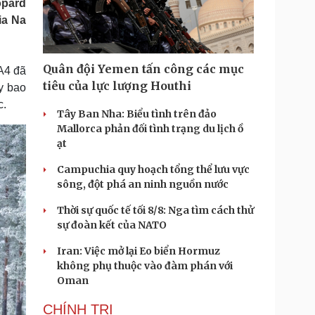
opard
Doanh nghiệp 24h
Tin Công nghệ
ia Na
Doanh nhân
Trải nghiệm
ì cộng đồng
Chuyển đổi số
Quân đội Yemen tấn công các mục
A4 đã
u lịch
Podcast
tiêu của lực lượng Houthi
y bao
Tư vấn
Câu chuyện thời sự
c.
Săn Tour
Đọc truyện đêm khuya
Tây Ban Nha: Biểu tình trên đảo
heck-in
Cửa sổ tình yêu
Mallorca phản đối tình trạng du lịch ồ
Kể chuyện cho bé
ạt
Hạt giống tâm hồn
Campuchia quy hoạch tổng thể lưu vực
sông, đột phá an ninh nguồn nước
Thời sự quốc tế tối 8/8: Nga tìm cách thử
sự đoàn kết của NATO
Iran: Việc mở lại Eo biển Hormuz
không phụ thuộc vào đàm phán với
Oman
CHÍNH TRỊ