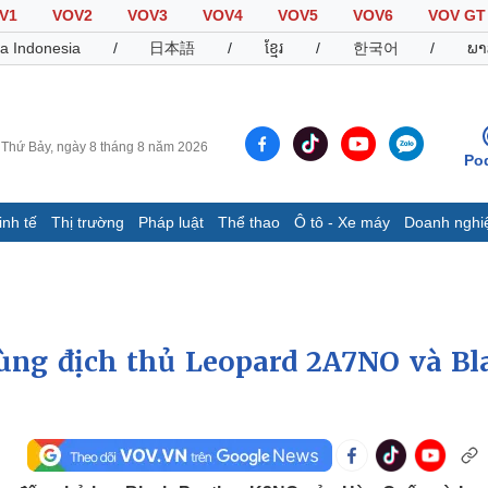
V1
VOV2
VOV3
VOV4
VOV5
VOV6
VOV GT
a Indonesia
/
日本語
/
ខ្មែរ
/
한국어
/
ພາ
Thứ Bảy, ngày 8 tháng 8 năm 2026
Po
inh tế
Thị trường
Pháp luật
Thể thao
Ô tô - Xe máy
Doanh nghi
Thế giới
Multimedia
K
Quan sát
Video
B
Cuộc sống đó đây
Ảnh
K
Hồ sơ
E-Magazine
ùng địch thủ Leopard 2A7NO và Bl
Infographic
Thể thao
Ô tô - Xe máy
D
Bóng đá
Ô tô
T