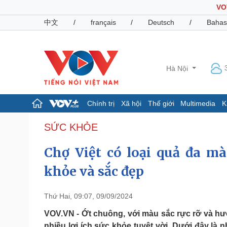
VO
中文
/
français
/
Deutsch
/
Bahas
Hà Nội
Chính trị
Xã hội
Thế giới
Multimedia
K
Chính trị
Xã hội
SỨC KHỎE
Đảng
Tin 24h
Chợ Việt có loại quả đa mà
Tổ chức nhân sự
Dự báo thời tiết
Quốc hội
Giáo dục
khỏe và sắc đẹp
Nhận diện sự thật
Dấu ấn VOV
Việc làm
Biển đảo
Thứ Hai, 09:07, 09/09/2024
Pháp luật
Quân sự - Quốc phòng
VOV.VN - Ớt chuông, với màu sắc rực rỡ và hư
Vụ án
Vũ khí
nhiều lợi ích sức khỏe tuyệt vời. Dưới đây là