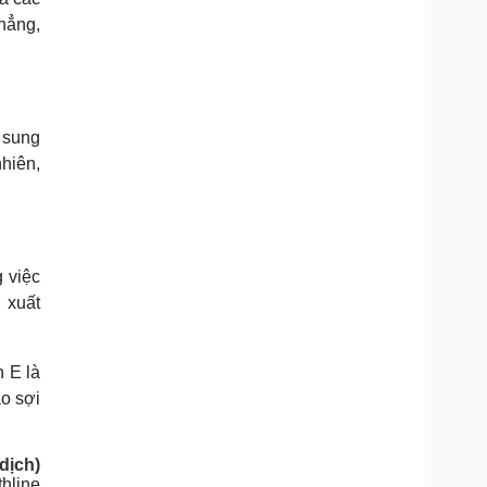
hẳng,
 sung
hiên,
g việc
 xuất
 E là
ạo sợi
dịch)
hline