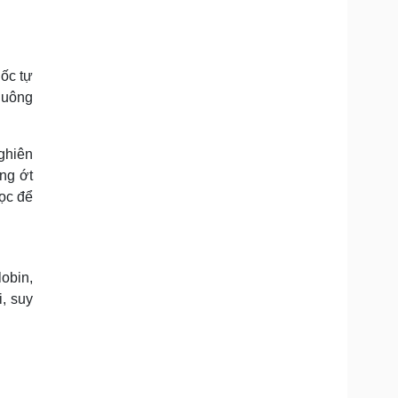
gốc tự
chuông
ghiên
ng ớt
ọc để
obin,
, suy