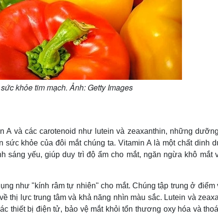
o sức khỏe tim mạch. Ảnh: Getty Images
in A và các carotenoid như lutein và zeaxanthin, những dưỡng
hiện sức khỏe của đôi mắt chúng ta. Vitamin A là một chất dinh
n ánh sáng yếu, giúp duy trì độ ẩm cho mắt, ngăn ngừa khô mắt 
c dụng như "kính râm tự nhiên" cho mắt. Chúng tập trung ở điểm
ề thị lực trung tâm và khả năng nhìn màu sắc. Lutein và zeax
ác thiết bị điện tử, bảo vệ mắt khỏi tổn thương oxy hóa và tho