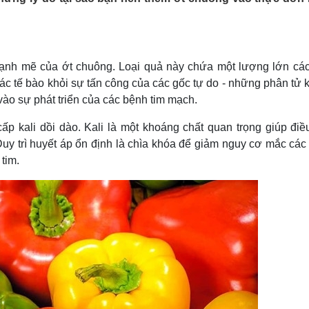
Lịch thi đấu bóng đá
Xe máy
Thế giới thể thao
Tư vấn
eSports
V
Hậu trường
ạnh mẽ của ớt chuông. Loại quả này chứa một lượng lớn các
Văn hóa
Giải trí
D
 các tế bào khỏi sự tấn công của các gốc tự do - những phân tử
Sân khấu - Điện ảnh
Nghệ sĩ
vào sự phát triển của các bệnh tim mạch.
Văn học
Thời trang
Âm nhạc
Sao Việt
c
p kali dồi dào. Kali là một khoáng chất quan trọng giúp điề
Di sản
Duy trì huyết áp ổn định là chìa khóa để giảm nguy cơ mắc các
tim.