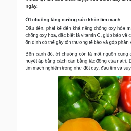
Tin nóng
Việt Nam
ngày.
Tư vấn luật
Phân tích
Ớt chuông tăng cường sức khỏe tim mạch
Đầu tiên, phải kể đến khả năng chống oxy hóa m
Sức khỏe
Đời sống
chống oxy hóa, đặc biệt là vitamin C, giúp bảo vệ
Dinh dưỡng - món ngon
Nhà đẹp
ổn định có thể gây tổn thương tế bào và góp phần 
Cây thuốc
Blog
Sản phụ khoa
Tình yêu - Gia đình
Bên cạnh đó, ớt chuông còn là một nguồn cung cấ
Nhi khoa
huyết áp bằng cách cân bằng tác động của natri. 
Nam khoa
tim mạch nghiêm trọng như đột quỵ, đau tim và suy 
Làm đẹp - giảm cân
Phòng mạch online
Ăn sạch sống khỏe
Cải chính