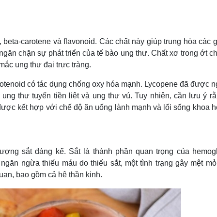
beta-carotene và flavonoid. Các chất này giúp trung hòa các 
ngăn chặn sự phát triển của tế bào ung thư. Chất xơ trong ớt 
mắc ung thư đại trực tràng.
arotenoid có tác dụng chống oxy hóa mạnh. Lycopene đã được n
g thư tuyến tiền liệt và ung thư vú. Tuy nhiên, cần lưu ý rằ
được kết hợp với chế độ ăn uống lành mạnh và lối sống khoa h
lượng sắt đáng kể. Sắt là thành phần quan trọng của hemogl
ngăn ngừa thiếu máu do thiếu sắt, một tình trạng gây mệt mỏi
an, bao gồm cả hệ thần kinh.