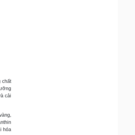
 chất
 dưỡng
và cải
 vàng,
anthin
ái hóa