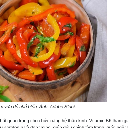
ìm vừa dễ chế biến. Ảnh: Adobe Stock
hất quan trọng cho chức năng hệ thần kinh. Vitamin B6 tham gi
hư serotonin và dopamine, giúp điều chỉnh tâm trạng, giấc ngủ 