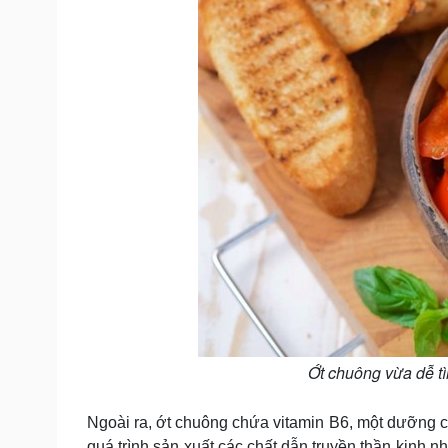
Ớt chuông vừa dễ t
Ngoài ra, ớt chuông chứa vitamin B6, một dưỡng c
quá trình sản xuất các chất dẫn truyền thần kinh n