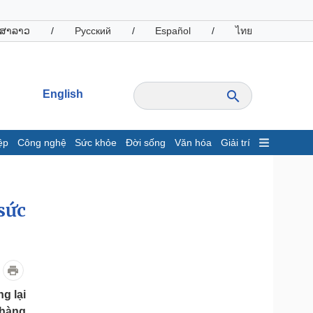
ສາລາວ
/
Русский
/
Español
/
ไทย
English
ệp
Công nghệ
Sức khỏe
Đời sống
Văn hóa
Giải trí
inh tế
Thị trường
ất động sản
Giá vàng
sức
hởi nghiệp
Tiêu dùng
Tỷ giá
Chứng khoán
Giá cà phê
oanh nghiệp
Công nghệ
g lại
hông tin doanh nghiệp
Sành điệu
 hàng