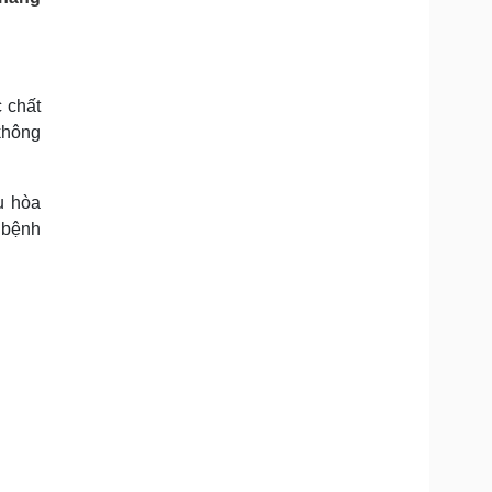
Doanh nghiệp 24h
Tin Công nghệ
Doanh nhân
Trải nghiệm
ì cộng đồng
Chuyển đổi số
 chất
u lịch
Podcast
 không
Tư vấn
Câu chuyện thời sự
Săn Tour
Đọc truyện đêm khuya
heck-in
Cửa sổ tình yêu
u hòa
Kể chuyện cho bé
 bệnh
Hạt giống tâm hồn