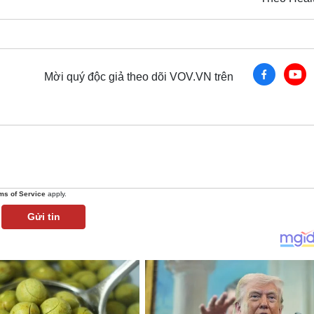
Mời quý độc giả theo dõi VOV.VN trên
ms of Service
apply.
Gửi tin