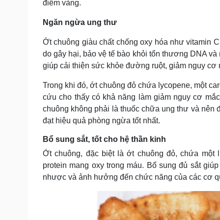
điểm vàng.
Ngăn ngừa ung thư
Ớt chuông giàu chất chống oxy hóa như vitamin C, 
do gây hại, bảo vệ tế bào khỏi tổn thương DNA và 
giúp cải thiện sức khỏe đường ruột, giảm nguy cơ 
Trong khi đó, ớt chuông đỏ chứa lycopene, một c
cứu cho thấy có khả năng làm giảm nguy cơ mắc un
chuông không phải là thuốc chữa ung thư và nên 
đạt hiệu quả phòng ngừa tốt nhất.
Bổ sung sắt, tốt cho hệ thần kinh
Ớt chuông, đặc biệt là ớt chuông đỏ, chứa một 
protein mang oxy trong máu. Bổ sung đủ sắt giúp 
nhược và ảnh hưởng đến chức năng của các cơ qu