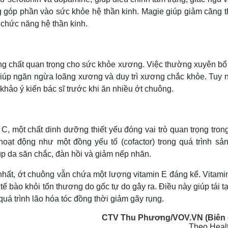
 góp phần vào sức khỏe hệ thần kinh. Magie giúp giảm căng t
ợ chức năng hệ thần kinh.
ng chất quan trọng cho sức khỏe xương. Việc thường xuyên bổ
iúp ngăn ngừa loãng xương và duy trì xương chắc khỏe. Tuy n
ảo ý kiến bác sĩ trước khi ăn nhiều ớt chuông.
, một chất dinh dưỡng thiết yếu đóng vai trò quan trọng tron
hoạt động như một đồng yếu tố (cofactor) trong quá trình sản
iúp da săn chắc, đàn hồi và giảm nếp nhăn.
hất, ớt chuông vẫn chứa một lượng vitamin E đáng kể. Vitamin
ế bào khỏi tổn thương do gốc tự do gây ra. Điều này giúp tái t
á trình lão hóa tóc đồng thời giảm gãy rụng.
CTV Thu Phương/VOV.VN (Biên 
Theo Healt