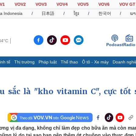
V1
VOV2
VOV3
VOV4
VOV5
VOV6
VOV GT
a Indonesia
/
日本語
/
ខ្មែរ
/
한국어
/
ພາ
34°C
Podcast
Radio
inh tế
Thị trường
Pháp luật
Thể thao
Ô tô - Xe máy
Doanh nghi
Thế giới
Multimedia
K
Quan sát
Video
B
u sắc là "kho vitamin C", cực tốt 
Cuộc sống đó đây
Ảnh
K
Hồ sơ
E-Magazine
Infographic
Thể thao
Ô tô - Xe máy
D
ơng vị đa dạng, không chỉ làm đẹp cho bữa ăn mà còn man
Bóng đá
Ô tô
T
 những lý do tại sao bạn nên thêm ớt chuông vào thực đơn