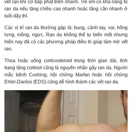
vết rạn khi cơ bắp phát triển nhanh. Trẻ em có khả năng bị
rạn da nếu tăng chiều cao nhanh hoặc tăng cân nhanh ở
tuổi dậy thì.
Các vị trí rạn da thường gặp là: bụng, cánh tay, vai, hông
lưng, mông, ngực. Rạn da không thể tự biến mất nhưng
hiện nay đã có các phương pháp điều trị giúp làm mờ vết
rạn.
Thoa hoặc uống corticosteroid trong thời gian dài, tình
trạng tăng cortisol cũng là nguyên nhân gây rạn da. Người
mắc bệnh Cushing, hội chứng Marfan hoặc hội chứng
Ehler-Danlos (EDS) cũng dễ hình thành các vết rạn da.
Thế giới
Multimedia