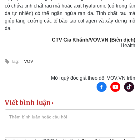
có chứa tinh chất rau má hoặc axit hyaluronic (có trong làn
da tự nhiên) có thể ngăn ngừa rạn da. Tinh chất rau má
giúp tăng cường các tế bào tạo collagen và xây dựng mô
da.
CTV Gia Khánh/VOV.VN (Biên dịch)
Health
Tag:
VOV
Mời quý độc giả theo dõi VOV.VN trên
Viết bình luận
Pháp luật
Quân sự - Quốc phòng
Vụ án
Vũ khí
Tin nóng
Việt Nam