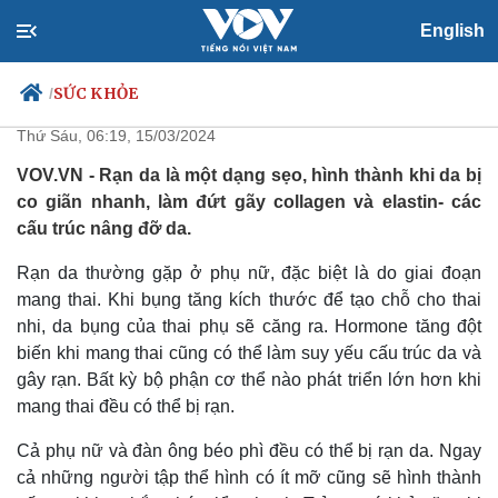
English
Đây là cách khắc phục rạn da
thường gặp ở phụ nữ và đàn ông
SỨC KHỎE
/
Thứ Sáu, 06:19, 15/03/2024
VOV.VN - Rạn da là một dạng sẹo, hình thành khi da bị
co giãn nhanh, làm đứt gãy collagen và elastin- các
Chính trị
Xã hội
cấu trúc nâng đỡ da.
Đảng
Tin 24h
Tổ chức nhân sự
Dự báo thời tiết
Rạn da thường gặp ở phụ nữ, đặc biệt là do giai đoạn
Quốc hội
Giáo dục
mang thai. Khi bụng tăng kích thước để tạo chỗ cho thai
Nhận diện sự thật
Dấu ấn VOV
nhi, da bụng của thai phụ sẽ căng ra. Hormone tăng đột
Việc làm
biến khi mang thai cũng có thể làm suy yếu cấu trúc da và
Biển đảo
gây rạn. Bất kỳ bộ phận cơ thể nào phát triển lớn hơn khi
mang thai đều có thể bị rạn.
Cả phụ nữ và đàn ông béo phì đều có thể bị rạn da. Ngay
cả những người tập thể hình có ít mỡ cũng sẽ hình thành