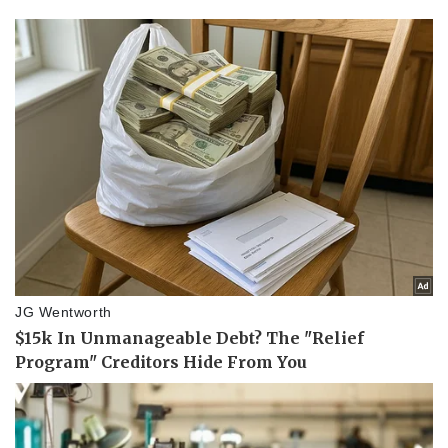
Thể thao
Ô tô - Xe máy
Bóng đá
Ô tô
Lịch thi đấu bóng đá
Xe máy
Thế giới thể thao
Tư vấn
eSports
Hậu trường