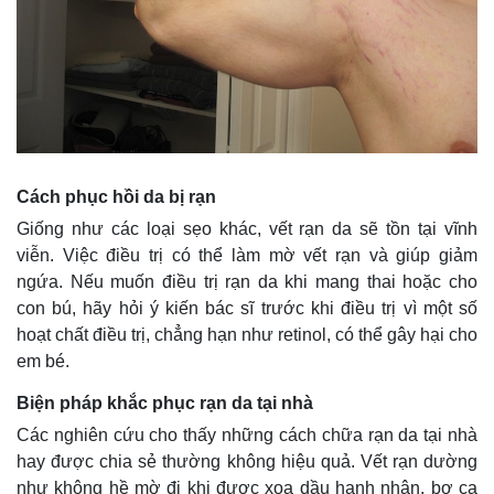
Quan sát
Video
Cuộc sống đó đây
Ảnh
Hồ sơ
E-Magazine
Infographic
Cách phục hồi da bị rạn
Giống như các loại sẹo khác, vết rạn da sẽ tồn tại vĩnh
viễn. Việc điều trị có thể làm mờ vết rạn và giúp giảm
ngứa. Nếu muốn điều trị rạn da khi mang thai hoặc cho
con bú, hãy hỏi ý kiến bác sĩ trước khi điều trị vì một số
hoạt chất điều trị, chẳng hạn như retinol, có thể gây hại cho
em bé.
Biện pháp khắc phục rạn da tại nhà
Các nghiên cứu cho thấy những cách chữa rạn da tại nhà
hay được chia sẻ thường không hiệu quả. Vết rạn dường
như không hề mờ đi khi được xoa dầu hạnh nhân, bơ ca