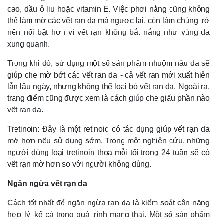
cao, dầu ô liu hoặc vitamin E. Việc phơi nắng cũng không
thể làm mờ các vết rạn da mà ngược lại, còn làm chúng trở
nên nổi bật hơn vì vết rạn không bắt nắng như vùng da
xung quanh.
Trong khi đó, sử dụng một số sản phẩm nhuộm nâu da sẽ
giúp che mờ bớt các vết rạn da - cả vết rạn mới xuất hiện
lẫn lâu ngày, nhưng không thể loại bỏ vết rạn da. Ngoài ra,
Kinh tế
Thị trường
trang điểm cũng được xem là cách giúp che giấu phần nào
Bất động sản
Giá vàng
vết rạn da.
Khởi nghiệp
Tiêu dùng
Tỷ giá
Tretinoin: Đây là một retinoid có tác dụng giúp vết rạn da
Chứng khoán
mờ hơn nếu sử dụng sớm. Trong một nghiên cứu, những
Giá cà phê
người dùng loại tretinoin thoa mỗi tối trong 24 tuần sẽ có
vết rạn mờ hơn so với người không dùng.
Ngăn ngừa vết rạn da
Cách tốt nhất để ngăn ngừa rạn da là kiểm soát cân nặng
hợp lý, kể cả trong quá trình mang thai. Một số sản phẩm