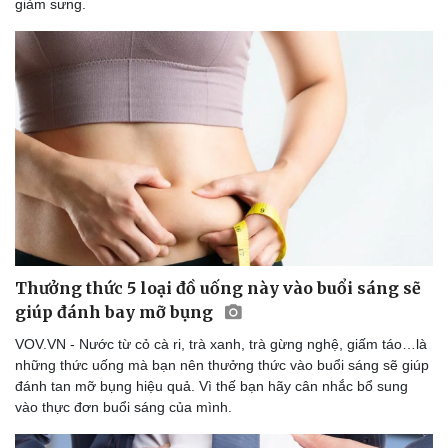
Âm nhạc
Sao Việt
giảm sưng.
Di sản
Thưởng thức 5 loại đồ uống này vào buổi sáng sẽ
giúp đánh bay mỡ bụng
VOV.VN - Nước từ cỏ cà ri, trà xanh, trà gừng nghệ, giấm táo…là
những thức uống mà bạn nên thưởng thức vào buổi sáng sẽ giúp
đánh tan mỡ bụng hiệu quả. Vì thế bạn hãy cân nhắc bổ sung
vào thực đơn buổi sáng của mình.