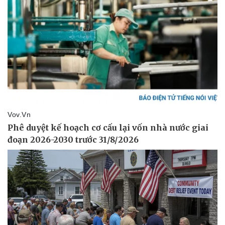
Doanh nghiệp
Công nghệ
Thông tin doanh nghiệp
Sành điệu
Doanh nghiệp 24h
Tin Công nghệ
Doanh nhân
Trải nghiệm
Vì cộng đồng
Chuyển đổi số