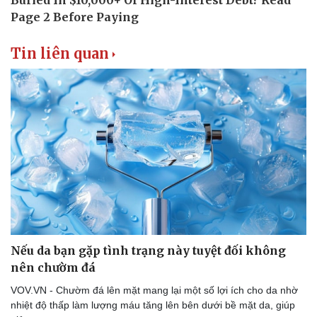
Tin liên quan
Nếu da bạn gặp tình trạng này tuyệt đối không
nên chườm đá
Văn hóa
Giải trí
Sân khấu - Điện ảnh
Nghệ sĩ
VOV.VN - Chườm đá lên mặt mang lại một số lợi ích cho da nhờ
Văn học
Thời trang
nhiệt độ thấp làm lượng máu tăng lên bên dưới bề mặt da, giúp