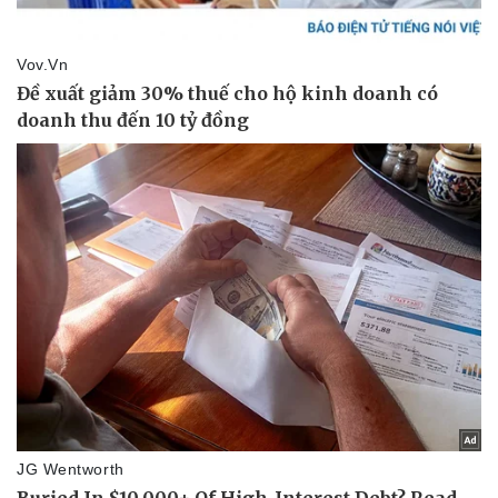
Sức khỏe
Đời sống
Dinh dưỡng - món ngon
Nhà đẹp
Cây thuốc
Blog
Sản phụ khoa
Tình yêu - Gia đình
Nhi khoa
Nam khoa
Làm đẹp - giảm cân
Phòng mạch online
Ăn sạch sống khỏe