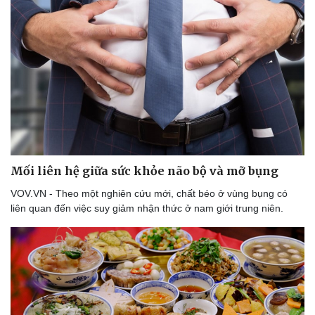
Du lịch
Podcast
Tư vấn
Câu chuyện thời sự
Săn Tour
Đọc truyện đêm khuya
check-in
Cửa sổ tình yêu
Kể chuyện cho bé
Mối liên hệ giữa sức khỏe não bộ và mỡ bụng
Hạt giống tâm hồn
VOV.VN - Theo một nghiên cứu mới, chất béo ở vùng bụng có
liên quan đến việc suy giảm nhận thức ở nam giới trung niên.