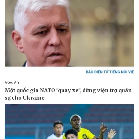
Doanh nghiệp
Công nghệ
Thông tin doanh nghiệp
Sành điệu
Doanh nghiệp 24h
Tin Công nghệ
Doanh nhân
Trải nghiệm
Vì cộng đồng
Chuyển đổi số