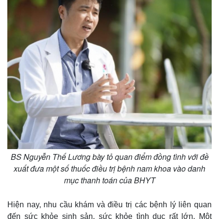
Thế giới
Multimedia
Quan sát
Video
Cuộc sống đó đây
Ảnh
Hồ sơ
E-Magazine
Infographic
BS Nguyễn Thế Lương bày tỏ quan điểm đồng tình với đề
xuất đưa một số thuốc điều trị bệnh nam khoa vào danh
mục thanh toán của BHYT
Hiện nay, nhu cầu khám và điều trị các bệnh lý liên quan
đến sức khỏe sinh sản, sức khỏe tình dục rất lớn. Một