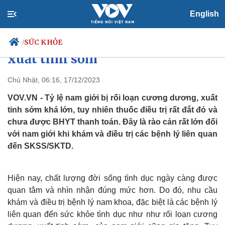
English
Đề xuất BHYT thanh toán thuốc
điều trị rối loạn cương dương,
SỨC KHỎE
/
xuất tinh sớm
Chủ Nhật, 06:16, 17/12/2023
Chính trị
Xã hội
VOV.VN - Tỷ lệ nam giới bị rối loạn cương dương, xuất
Đảng
Tin 24h
tinh sớm khá lớn, tuy nhiên thuốc điều trị rất đắt đỏ và
Tổ chức nhân sự
Dự báo thời tiết
chưa được BHYT thanh toán. Đây là rào cản rất lớn đối
Quốc hội
Giáo dục
với nam giới khi khám và điều trị các bệnh lý liên quan
Nhận diện sự thật
Dấu ấn VOV
đến SKSS/SKTD.
Việc làm
Biển đảo
Hiện nay, chất lượng đời sống tình dục ngày càng được
quan tâm và nhìn nhận đúng mức hơn. Do đó, nhu cầu
khám và điều trị bệnh lý nam khoa, đặc biệt là các bệnh lý
liên quan đến sức khỏe tình dục như như rối loạn cương