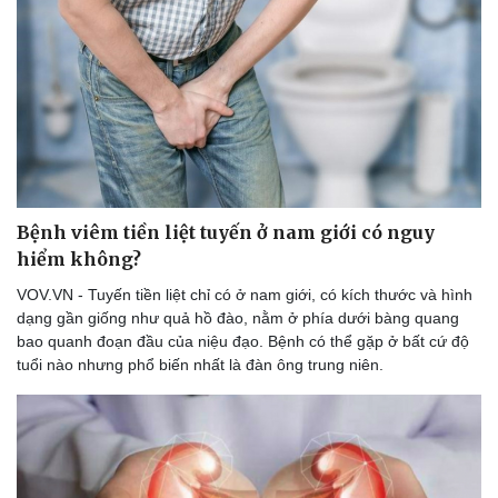
Du lịch
Podcast
Tư vấn
Câu chuyện thời sự
Săn Tour
Đọc truyện đêm khuya
check-in
Cửa sổ tình yêu
Kể chuyện cho bé
Bệnh viêm tiền liệt tuyến ở nam giới có nguy
Hạt giống tâm hồn
hiểm không?
VOV.VN - Tuyến tiền liệt chỉ có ở nam giới, có kích thước và hình
dạng gần giống như quả hồ đào, nằm ở phía dưới bàng quang
bao quanh đoạn đầu của niệu đạo. Bệnh có thể gặp ở bất cứ độ
tuổi nào nhưng phổ biến nhất là đàn ông trung niên.