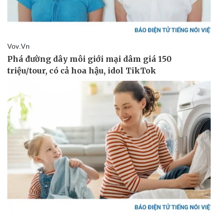
Cây thuốc
Blog
Sản phụ khoa
Tình yêu - Gia đình
Nhi khoa
Nam khoa
Làm đẹp - giảm cân
Phòng mạch online
Ăn sạch sống khỏe