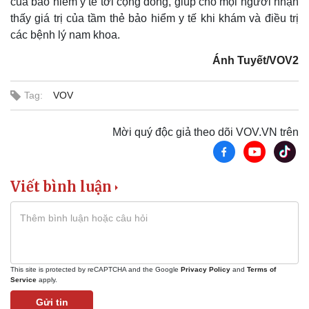
của bảo hiểm y tế tới cộng đồng, giúp cho mọi người nhận
thấy giá trị của tầm thẻ bảo hiểm y tế khi khám và điều trị
các bệnh lý nam khoa.
Ánh Tuyết/VOV2
Tag:
VOV
Mời quý độc giả theo dõi VOV.VN trên
Viết bình luận
Thể thao
Ô tô - Xe máy
Bóng đá
Ô tô
Lịch thi đấu bóng đá
Xe máy
This site is protected by reCAPTCHA and the Google
Privacy Policy
and
Terms of
Thế giới thể thao
Tư vấn
Service
apply.
eSports
Gửi tin