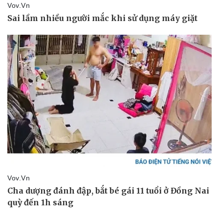
Văn hóa
Giải trí
Sân khấu - Điện ảnh
Nghệ sĩ
Văn học
Thời trang
Âm nhạc
Sao Việt
Di sản