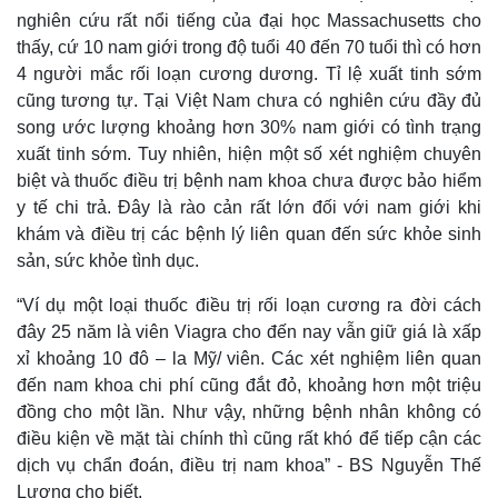
nghiên cứu rất nổi tiếng của đại học Massachusetts cho
thấy, cứ 10 nam giới trong độ tuổi 40 đến 70 tuổi thì có hơn
4 người mắc rối loạn cương dương. Tỉ lệ xuất tinh sớm
cũng tương tự. Tại Việt Nam chưa có nghiên cứu đầy đủ
song ước lượng khoảng hơn 30% nam giới có tình trạng
xuất tinh sớm. Tuy nhiên, hiện một số xét nghiệm chuyên
biệt và thuốc điều trị bệnh nam khoa chưa được bảo hiểm
y tế chi trả. Đây là rào cản rất lớn đối với nam giới khi
khám và điều trị các bệnh lý liên quan đến sức khỏe sinh
sản, sức khỏe tình dục.
“Ví dụ một loại thuốc điều trị rối loạn cương ra đời cách
Kinh tế
Thị trường
đây 25 năm là viên Viagra cho đến nay vẫn giữ giá là xấp
Bất động sản
Giá vàng
xỉ khoảng 10 đô – la Mỹ/ viên. Các xét nghiệm liên quan
Khởi nghiệp
Tiêu dùng
đến nam khoa chi phí cũng đắt đỏ, khoảng hơn một triệu
Tỷ giá
đồng cho một lần. Như vậy, những bệnh nhân không có
Chứng khoán
điều kiện về mặt tài chính thì cũng rất khó để tiếp cận các
Giá cà phê
dịch vụ chẩn đoán, điều trị nam khoa” - BS Nguyễn Thế
Lương cho biết.