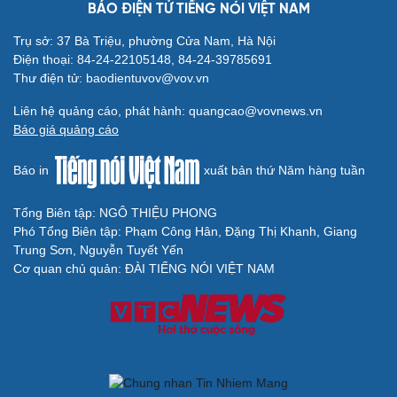
BÁO ĐIỆN TỬ TIẾNG NÓI VIỆT NAM
Trụ sở: 37 Bà Triệu, phường Cửa Nam, Hà Nội
Điện thoại: 84-24-22105148, 84-24-39785691
Thư điện tử: baodientuvov@vov.vn
Liên hệ quảng cáo, phát hành: quangcao@vovnews.vn
Báo giá quảng cáo
Báo in
xuất bản thứ Năm hàng tuần
Tổng Biên tập: NGÔ THIỆU PHONG
Phó Tổng Biên tập: Phạm Công Hân, Đặng Thị Khanh, Giang
Trung Sơn, Nguyễn Tuyết Yến
Cơ quan chủ quản: ĐÀI TIẾNG NÓI VIỆT NAM