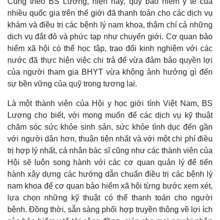
Cũng theo BS Lương, hiện nay, quỹ bảo hiểm y tế của
nhiều quốc gia trên thế giới đã thanh toán cho các dịch vụ
khám và điều trị các bệnh lý nam khoa, thậm chí cả những
dịch vụ đắt đỏ và phức tạp như chuyển giới. Cơ quan bảo
hiểm xã hội có thể học tập, trao đổi kinh nghiệm với các
Pháp luật
Quân sự - Quốc phòng
nước đã thực hiện việc chi trả để vừa đảm bảo quyền lợi
Vụ án
Vũ khí
của người tham gia BHYT vừa không ảnh hưởng gì đến
Tin nóng
Việt Nam
sự bền vững của quỹ trong tương lai.
Tư vấn luật
Phân tích
Là một thành viên của Hội y học giới tính Việt Nam, BS
Lương cho biết, với mong muốn để các dịch vụ kỹ thuật
chăm sóc sức khỏe sinh sản, sức khỏe tình dục đến gần
với người dân hơn, thuận tiện nhất và với một chi phí điều
trị hợp lý nhất, cá nhân bác sĩ cũng như các thành viên của
Hội sẽ luôn song hành với các cơ quan quản lý để tiến
hành xây dựng các hướng dẫn chuẩn điều trị các bệnh lý
nam khoa để cơ quan bảo hiểm xã hội từng bước xem xét,
lựa chọn những kỹ thuật có thể thanh toán cho người
bệnh. Đồng thời, sẵn sàng phối hợp truyền thông về lợi ích