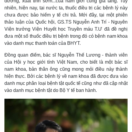
dương, xuất tinh sớm...của nam giới cũng gia tăng. Tuy
nhiên, hiện nay, tại nước ta, thuốc điều trị các bệnh lý này
chưa được bảo hiểm y tế chi trả. Mới đây, tại một phiên
thảo luận của Quốc hội, GS.TS Nguyễn Anh Trí - Nguyên
Viện trưởng Viện Huyết học Truyền máu T.Ư đã đề nghị
đưa một số thuốc điều trị bệnh trong đó có bệnh nam khoa
vào danh mục thanh toán của BHYT.
Đồng quan điểm, bác sĩ Nguyễn Thế Lương - thành viên
của Hội y học giới tính Việt Nam, cho biết là một bác sĩ
nam khoa, bản thân ông cũng mong mỏi điều này thành
hiện thực. Bởi các bệnh lý về nam khoa đã được đưa vào
danh mục phân loại bệnh tật quốc tế cũng như đã cập nhật
vào danh mục bệnh tật do Bộ Y tế ban hành.