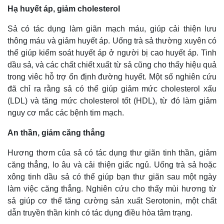
Hạ huyết áp, giảm cholesterol
Sả có tác dụng làm giãn mạch máu, giúp cải thiện lưu
thông máu và giảm huyết áp. Uống trà sả thường xuyên có
thể giúp kiểm soát huyết áp ở người bị cao huyết áp. Tinh
dầu sả, và các chất chiết xuất từ sả cũng cho thấy hiệu quả
trong viêc hỗ trợ ổn định đường huyết. Một số nghiên cứu
đã chỉ ra rằng sả có thể giúp giảm mức cholesterol xấu
(LDL) và tăng mức cholesterol tốt (HDL), từ đó làm giảm
nguy cơ mắc các bệnh tim mạch.
An thần, giảm căng thẳng
Hương thơm của sả có tác dụng thư giãn tinh thần, giảm
Kinh tế
Thị trường
căng thẳng, lo âu và cải thiện giấc ngủ. Uống trà sả hoặc
Bất động sản
Giá vàng
xông tinh dầu sả có thể giúp bạn thư giãn sau một ngày
Khởi nghiệp
Tiêu dùng
làm việc căng thẳng. Nghiên cứu cho thấy mùi hương từ
Tỷ giá
sả giúp cơ thể tăng cường sản xuất Serotonin, một chất
Chứng khoán
Giá cà phê
dẫn truyền thần kinh có tác dụng điều hòa tâm trạng.