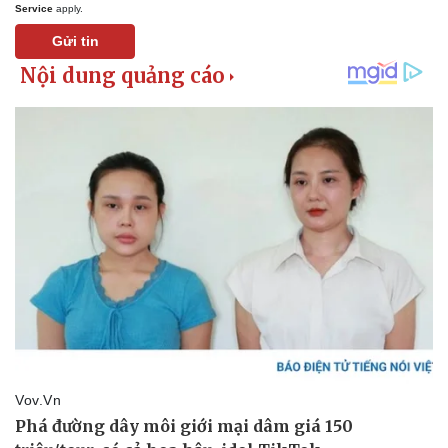
Service
apply.
Thế giới thể thao
Tư vấn
eSports
Gửi tin
Hậu trường