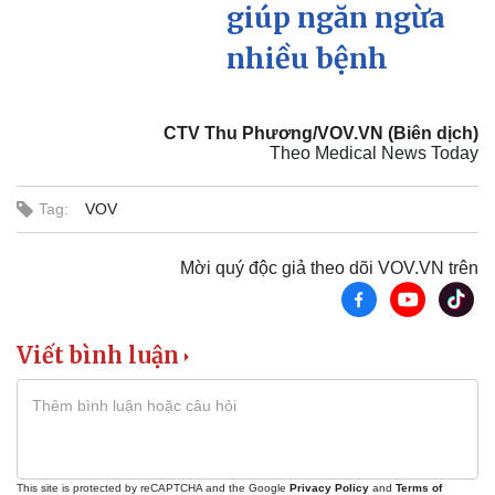
giúp ngăn ngừa
nhiều bệnh
CTV Thu Phương/VOV.VN (Biên dịch)
Theo Medical News Today
Tag:
VOV
Mời quý độc giả theo dõi VOV.VN trên
Viết bình luận
Thể thao
Ô tô - Xe máy
Bóng đá
Ô tô
This site is protected by reCAPTCHA and the Google
Privacy Policy
and
Terms of
Lịch thi đấu bóng đá
Xe máy