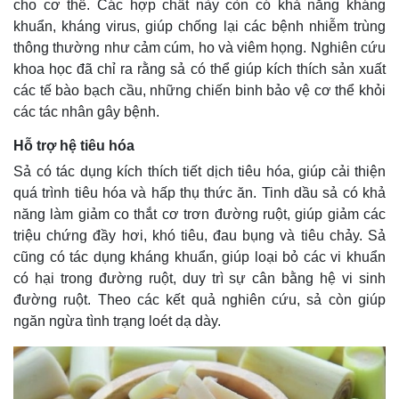
cho cơ thể. Các hợp chất này còn có khả năng kháng
khuẩn, kháng virus, giúp chống lại các bệnh nhiễm trùng
thông thường như cảm cúm, ho và viêm họng. Nghiên cứu
khoa học đã chỉ ra rằng sả có thể giúp kích thích sản xuất
các tế bào bạch cầu, những chiến binh bảo vệ cơ thể khỏi
các tác nhân gây bệnh.
Hỗ trợ hệ tiêu hóa
Sả có tác dụng kích thích tiết dịch tiêu hóa, giúp cải thiện
quá trình tiêu hóa và hấp thụ thức ăn. Tinh dầu sả có khả
năng làm giảm co thắt cơ trơn đường ruột, giúp giảm các
triệu chứng đầy hơi, khó tiêu, đau bụng và tiêu chảy. Sả
cũng có tác dụng kháng khuẩn, giúp loại bỏ các vi khuẩn
có hại trong đường ruột, duy trì sự cân bằng hệ vi sinh
đường ruột. Theo các kết quả nghiên cứu, sả còn giúp
ngăn ngừa tình trạng loét dạ dày.