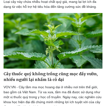
Loại cây này chứa nhiều hoạt chất quý giá, mang lại lợi ích đa
dạng từ việc hỗ trợ hệ tiêu hóa đến tăng cường sức đề kháng.
Du lịch
Podcast
Tư vấn
Câu chuyện thời sự
Săn Tour
Đọc truyện đêm khuya
check-in
Cửa sổ tình yêu
Cây thuốc quý không trồng cũng mọc đầy vườn,
Kể chuyện cho bé
Hạt giống tâm hồn
nhiều người lại nhầm là cỏ dại
VOV.VN - Cây tầm ma mọc hoang dại ở nhiều nơi trên thế giới,
bao gồm cả Việt Nam. Từ xa xưa, tầm ma đã được sử dụng như
một vị thuốc quý trong y học cổ truyền. Ngày nay, các nghiên cứu
khoa học hiện đại đã chứng minh những lợi ích tuyệt vời của cây