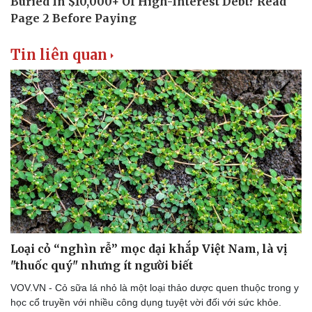
Văn học
Thời trang
Âm nhạc
Sao Việt
Di sản
Tin liên quan
Loại cỏ “nghìn rễ” mọc dại khắp Việt Nam, là vị
"thuốc quý" nhưng ít người biết
VOV.VN - Cỏ sữa lá nhỏ là một loại thảo dược quen thuộc trong y
học cổ truyền với nhiều công dụng tuyệt vời đối với sức khỏe.