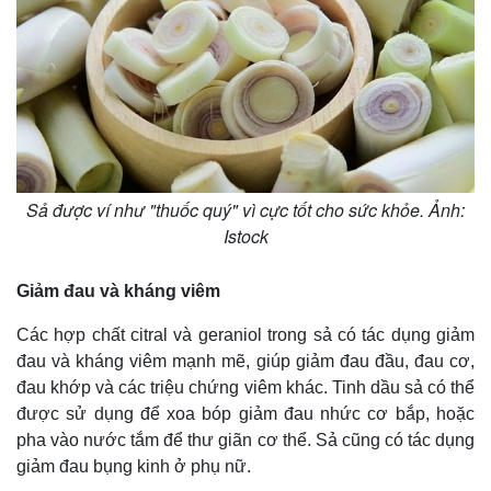
Thế giới
Multimedia
Quan sát
Video
Cuộc sống đó đây
Ảnh
Hồ sơ
E-Magazine
Infographic
Sả được ví như "thuốc quý" vì cực tốt cho sức khỏe. Ảnh:
Istock
Giảm đau và kháng viêm
Các hợp chất citral và geraniol trong sả có tác dụng giảm
đau và kháng viêm mạnh mẽ, giúp giảm đau đầu, đau cơ,
đau khớp và các triệu chứng viêm khác. Tinh dầu sả có thể
được sử dụng để xoa bóp giảm đau nhức cơ bắp, hoặc
pha vào nước tắm để thư giãn cơ thể. Sả cũng có tác dụng
giảm đau bụng kinh ở phụ nữ.