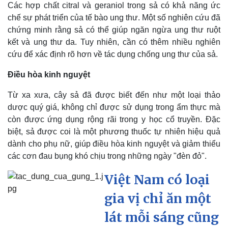
Các hợp chất citral và geraniol trong sả có khả năng ức
chế sự phát triển của tế bào ung thư. Một số nghiên cứu đã
chứng minh rằng sả có thể giúp ngăn ngừa ung thư ruột
kết và ung thư da. Tuy nhiên, cần có thêm nhiều nghiên
cứu để xác định rõ hơn về tác dụng chống ung thư của sả.
Điều hòa kinh nguyệt
Pháp luật
Quân sự - Quốc phòng
Vụ án
Vũ khí
Từ xa xưa, cây sả đã được biết đến như một loại thảo
Tin nóng
Việt Nam
dược quý giá, không chỉ được sử dụng trong ẩm thực mà
Tư vấn luật
Phân tích
còn được ứng dụng rộng rãi trong y học cổ truyền. Đặc
biệt, sả được coi là một phương thuốc tự nhiên hiệu quả
dành cho phụ nữ, giúp điều hòa kinh nguyệt và giảm thiểu
các cơn đau bụng khó chịu trong những ngày "đèn đỏ".
Việt Nam có loại
gia vị chỉ ăn một
lát mỗi sáng cũng