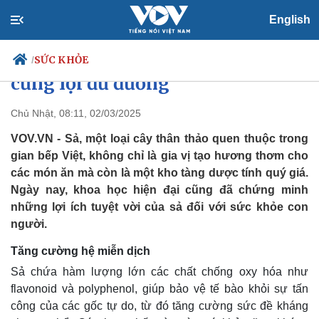
English
Loại gia vị được ví như "thuốc
quý", chỉ ăn vài lát mỗi ngày
SỨC KHỎE
/
cũng lợi đủ đường
Chủ Nhật, 08:11, 02/03/2025
Chính trị
Xã hội
VOV.VN - Sả, một loại cây thân thảo quen thuộc trong
Đảng
Tin 24h
gian bếp Việt, không chỉ là gia vị tạo hương thơm cho
Tổ chức nhân sự
Dự báo thời tiết
các món ăn mà còn là một kho tàng dược tính quý giá.
Quốc hội
Giáo dục
Ngày nay, khoa học hiện đại cũng đã chứng minh
Nhận diện sự thật
Dấu ấn VOV
những lợi ích tuyệt vời của sả đối với sức khỏe con
Việc làm
người.
Biển đảo
Tăng cường hệ miễn dịch
Sả chứa hàm lượng lớn các chất chống oxy hóa như
flavonoid và polyphenol, giúp bảo vệ tế bào khỏi sự tấn
công của các gốc tự do, từ đó tăng cường sức đề kháng