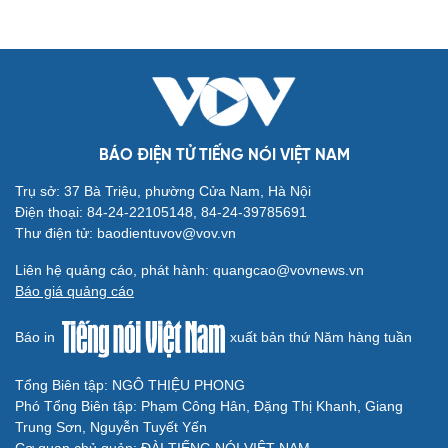
Cải chính
BÁO ĐIỆN TỬ TIẾNG NÓI VIỆT NAM
Trụ sở: 37 Bà Triệu, phường Cửa Nam, Hà Nội
Điện thoại: 84-24-22105148, 84-24-39785691
Thư điện tử: baodientuvov@vov.vn
Liên hệ quảng cáo, phát hành: quangcao@vovnews.vn
Báo giá quảng cáo
Báo in
xuất bản thứ Năm hàng tuần
Tổng Biên tập: NGÔ THIỆU PHONG
Phó Tổng Biên tập: Phạm Công Hân, Đặng Thị Khanh, Giang
Trung Sơn, Nguyễn Tuyết Yến
Cơ quan chủ quản: ĐÀI TIẾNG NÓI VIỆT NAM