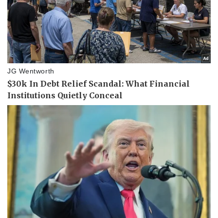
Sức khỏe
Đời sống
Dinh dưỡng - món ngon
Nhà đẹp
Cây thuốc
Blog
Sản phụ khoa
Tình yêu - Gia đình
Nhi khoa
Nam khoa
Làm đẹp - giảm cân
Phòng mạch online
Ăn sạch sống khỏe