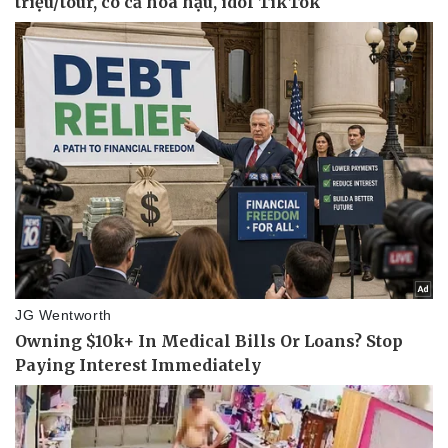
Doanh nghiệp
Công nghệ
Thông tin doanh nghiệp
Sành điệu
Doanh nghiệp 24h
Tin Công nghệ
Doanh nhân
Trải nghiệm
Vì cộng đồng
Chuyển đổi số