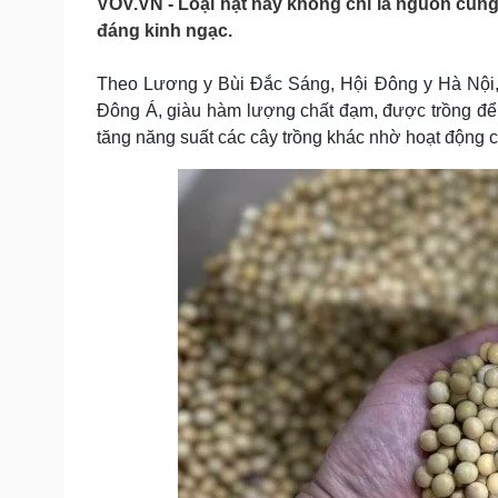
VOV.VN - Loại hạt này không chỉ là nguồn cung
Tin nóng
Việt Nam
đáng kinh ngạc.
Tư vấn luật
Phân tích
Theo Lương y Bùi Đắc Sáng, Hội Đông y Hà Nội, c
Đông Á, giàu hàm lượng chất đạm, được trồng để l
Sức khỏe
Đời sống
tăng năng suất các cây trồng khác nhờ hoạt động c
Dinh dưỡng - món ngon
Nhà đẹp
Cây thuốc
Blog
Sản phụ khoa
Tình yêu - Gia đình
Nhi khoa
Nam khoa
Làm đẹp - giảm cân
Phòng mạch online
Ăn sạch sống khỏe
Cải chính