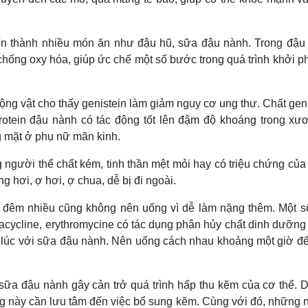
ến thành nhiều món ăn như đậu hũ, sữa đậu nành. Trong đậu
chống oxy hóa, giúp ức chế một số bước trong quá trình khởi p
ộng vật cho thấy genistein làm giảm nguy cơ ung thư. Chất gen
protein đậu nành có tác động tốt lên đậm độ khoáng trong xư
 mặt ở phụ nữ mãn kinh.
 người thể chất kém, tinh thần mệt mỏi hay có triệu chứng củ
 hơi, ợ hơi, ợ chua, dễ bị đi ngoài.
ểu đêm nhiều cũng không nên uống vì dễ làm nặng thêm. Một số
racycline, erythromycine có tác dụng phân hủy chất dinh dưỡng
g lúc với sữa đậu nành. Nên uống cách nhau khoảng một giờ đ
sữa đậu nành gây cản trở quá trình hấp thu kẽm của cơ thể. D
g này cần lưu tâm đến việc bổ sung kẽm. Cùng với đó, những 