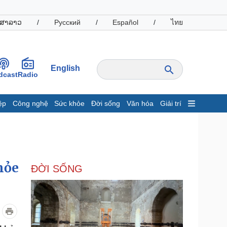
ສາລາວ
/
Русский
/
Español
/
ไทย
English
dcast
Radio
ệp
Công nghệ
Sức khỏe
Đời sống
Văn hóa
Giải trí
inh tế
Thị trường
ất động sản
Giá vàng
hởi nghiệp
Tiêu dùng
Tỷ giá
hỏe
ĐỜI SỐNG
Chứng khoán
Giá cà phê
oanh nghiệp
Công nghệ
hông tin doanh nghiệp
Sành điệu