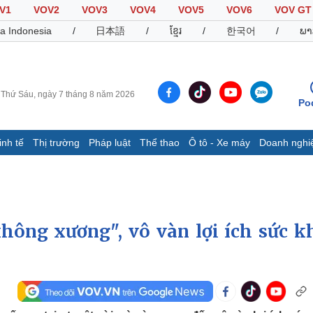
V1
VOV2
VOV3
VOV4
VOV5
VOV6
VOV GT
a Indonesia
/
日本語
/
ខ្មែរ
/
한국어
/
ພາ
Thứ Sáu, ngày 7 tháng 8 năm 2026
Po
inh tế
Thị trường
Pháp luật
Thể thao
Ô tô - Xe máy
Doanh nghi
Thế giới
Multimedia
K
Quan sát
Video
B
Cuộc sống đó đây
Ảnh
K
Hồ sơ
E-Magazine
không xương", vô vàn lợi ích sức k
Infographic
Thể thao
Ô tô - Xe máy
D
Bóng đá
Ô tô
T