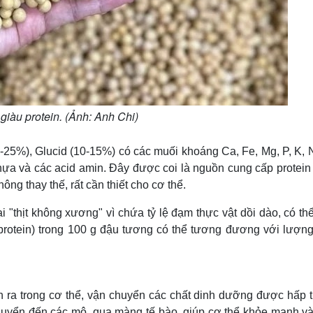
iàu protein. (Ảnh: Anh Chi)
-25%), Glucid (10-15%) có các muối khoáng Ca, Fe, Mg, P, K, 
nhựa và các acid amin. Đây được coi là nguồn cung cấp protei
ng thay thế, rất cần thiết cho cơ thể.
"thịt không xương" vì chứa tỷ lệ đạm thực vật dồi dào, có thể
(protein) trong 100 g đậu tương có thể tương đương với lượn
iễn ra trong cơ thể, vận chuyển các chất dinh dưỡng được hấp 
chuyển đến các mô, qua màng tế bào, giúp cơ thể khỏe mạnh và