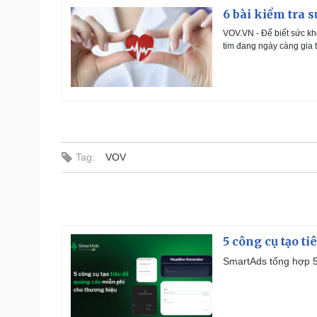
6 bài kiểm tra 
VOV.VN - Để biết sức kh
tim đang ngày càng gia t
Tag:
VOV
5 công cụ tạo t
SmartAds tổng hợp 5 