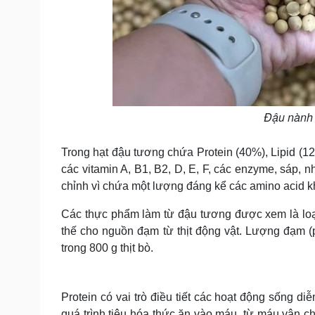
Đậu nành g
Trong hạt đậu tương chứa Protein (40%), Lipid (12
các vitamin A, B1, B2, D, E, F, các enzyme, sáp, 
chỉnh vì chứa một lượng đáng kể các amino acid khô
Các thực phẩm làm từ đậu tương được xem là loại 
thế cho nguồn đạm từ thịt động vật. Lượng đạm 
trong 800 g thịt bò.
Protein có vai trò điều tiết các hoạt động sống d
quá trình tiêu hóa thức ăn vào máu, từ máu vận 