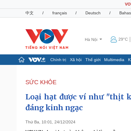
VO
中文
/
français
/
Deutsch
/
Bahas
29°C
Hà Nội
Chính trị
Xã hội
Thế giới
Multimedia
K
Chính trị
Xã hội
Đảng
Tin 24h
SỨC KHỎE
Tổ chức nhân sự
Dự báo thời tiết
Quốc hội
Giáo dục
Loại hạt được ví như "thịt 
Nhận diện sự thật
Dấu ấn VOV
Việc làm
đáng kinh ngạc
Biển đảo
Pháp luật
Quân sự - Quốc phòng
Thứ Ba, 10:01, 24/12/2024
Vụ án
Vũ khí