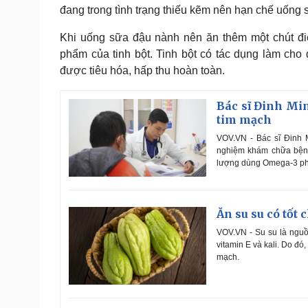
đang trong tình trạng thiếu kẽm nên hạn chế uống
Khi uống sữa đậu nành nên ăn thêm một chút đ
phẩm của tinh bột. Tinh bột có tác dụng làm cho 
được tiêu hóa, hấp thu hoàn toàn.
Bác sĩ Đinh Min
tim mạch
VOV.VN - Bác sĩ Đinh 
nghiệm khám chữa bệnh
lượng dùng Omega-3 phù
Ăn su su có tốt
VOV.VN - Su su là nguồ
vitamin E và kali. Do đó
mạch.