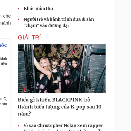
Khúc mùa thu
m chế
Người trẻ và hành trình đưa di sản
 nành
“chạm” vào đương đại
GIẢI TRÍ
hỏe
kinh
liều
in C,
Điều gì khiến BLACKPINK trở
e tim
thành biểu tượng của K-pop sau 10
năm?
Vì sao Christopher Nolan xem rapper