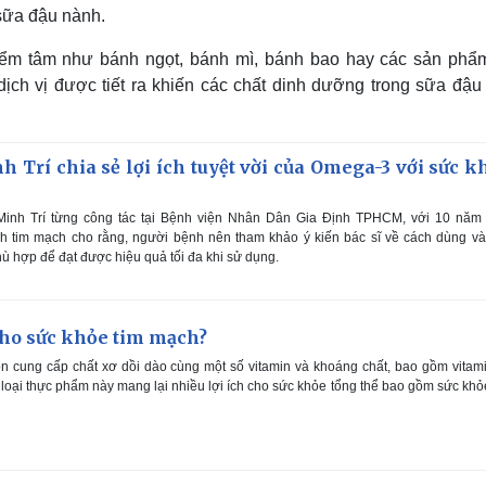
 sữa đậu nành.
iểm tâm như bánh ngọt, bánh mì, bánh bao hay các sản phẩ
dịch vị được tiết ra khiến các chất dinh dưỡng trong sữa đậu
h Trí chia sẻ lợi ích tuyệt vời của Omega-3 với sức k
Minh Trí từng công tác tại Bệnh viện Nhân Dân Gia Định TPHCM, với 10 năm 
 tim mạch cho rằng, người bệnh nên tham khảo ý kiến bác sĩ về cách dùng và 
 hợp để đạt được hiệu quả tối đa khi sử dụng.
 cho sức khỏe tim mạch?
n cung cấp chất xơ dồi dào cùng một số vitamin và khoáng chất, bao gồm vitam
, loại thực phẩm này mang lại nhiều lợi ích cho sức khỏe tổng thể bao gồm sức khỏ