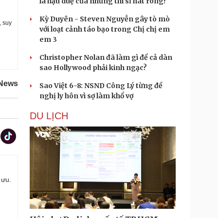
là hậu duệ của những thi sĩ hát rong?
Kỳ Duyên - Steven Nguyễn gây tò mò
, suy
với loạt cảnh táo bạo trong Chị chị em
em 3
Christopher Nolan đã làm gì để cả dàn
sao Hollywood phải kinh ngạc?
News
Sao Việt 6-8: NSND Công Lý từng đề
nghị ly hôn vì sợ làm khổ vợ
DU LỊCH
 ưu.