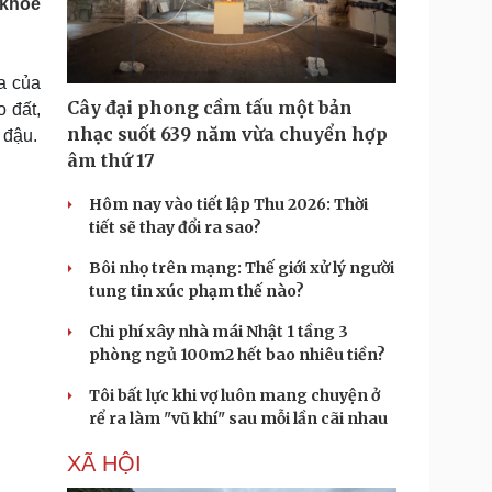
 khỏe
Doanh nghiệp 24h
Tin Công nghệ
Doanh nhân
Trải nghiệm
ì cộng đồng
Chuyển đổi số
a của
Cây đại phong cầm tấu một bản
 đất,
u lịch
Podcast
nhạc suốt 639 năm vừa chuyển hợp
 đậu.
Tư vấn
Câu chuyện thời sự
âm thứ 17
Săn Tour
Đọc truyện đêm khuya
heck-in
Cửa sổ tình yêu
Hôm nay vào tiết lập Thu 2026: Thời
Kể chuyện cho bé
tiết sẽ thay đổi ra sao?
Hạt giống tâm hồn
Bôi nhọ trên mạng: Thế giới xử lý người
tung tin xúc phạm thế nào?
Chi phí xây nhà mái Nhật 1 tầng 3
phòng ngủ 100m2 hết bao nhiêu tiền?
Tôi bất lực khi vợ luôn mang chuyện ở
rể ra làm "vũ khí" sau mỗi lần cãi nhau
XÃ HỘI