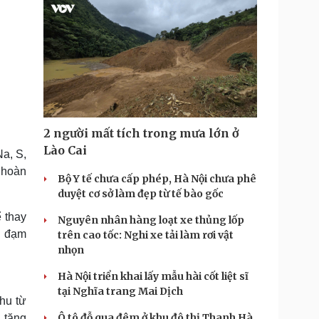
2 người mất tích trong mưa lớn ở
Lào Cai
Na, S,
n hoàn
Bộ Y tế chưa cấp phép, Hà Nội chưa phê
duyệt cơ sở làm đẹp từ tế bào gốc
 thay
Nguyên nhân hàng loạt xe thủng lốp
g đạm
trên cao tốc: Nghi xe tải làm rơi vật
nhọn
Hà Nội triển khai lấy mẫu hài cốt liệt sĩ
tại Nghĩa trang Mai Dịch
thu từ
Ô tô đỗ qua đêm ở khu đô thị Thanh Hà
 tăng