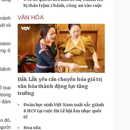
bị tháo trộm 2 bánh, công an vào cuộc
VĂN HÓA
 nành
hát và
istein
ơng ở
a bệnh
Đắk Lắk yêu cầu chuyển hóa giá trị
văn hóa thành động lực tăng
 loại
trưởng
 trong
ể đảm
Đoàn học sinh Việt Nam xuất sắc giành
8 HCV tại cuộc thi Lễ hội Âm nhạc quốc
tế
o đó,
người
Hoa sữa