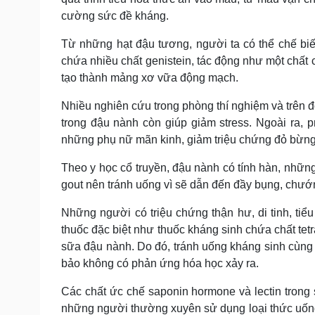
cường sức đề kháng.
Từ những hạt đậu tương, người ta có thể chế bi
chứa nhiều chất genistein, tác động như một chất 
tạo thành mảng xơ vữa động mạch.
Nhiều nghiên cứu trong phòng thí nghiệm và trên đ
trong đậu nành còn giúp giảm stress. Ngoài ra, 
những phụ nữ mãn kinh, giảm triệu chứng đỏ bừng
Theo y học cổ truyền, đậu nành có tính hàn, những
gout nên tránh uống vì sẽ dẫn đến đầy bụng, chướng
Những người có triệu chứng thận hư, di tinh, ti
thuốc đặc biệt như thuốc kháng sinh chứa chất tet
sữa đậu nành. Do đó, tránh uống kháng sinh cùn
bảo không có phản ứng hóa học xảy ra.
Các chất ức chế saponin hormone và lectin trong 
những người thường xuyên sử dụng loại thức uốn