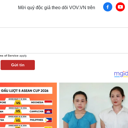
Mời quý độc giả theo dõi VOV.VN trên
ms of Service
apply.
Gửi tin