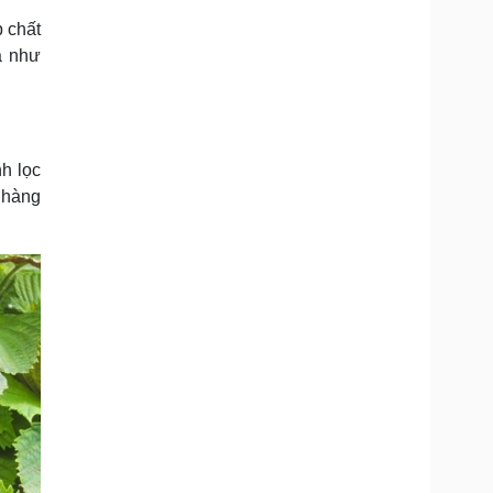
p chất
a như
nh lọc
n hàng