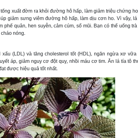
Lịch thi đấu bóng đá
Xe máy
Thế giới thể thao
Tư vấn
úp tống xuất đờm ra khỏi đường hô hấp, làm giảm triệu chứng h
eSports
V
giúp giảm sưng viêm đường hô hấp, làm dịu cơn ho. Vì vậy, lá 
Hậu trường
m phế quản, hen suyễn, cảm cúm, sổ mũi. Bạn có thể uống trà l
ới cháo nóng.
Văn hóa
Giải trí
D
Sân khấu - Điện ảnh
Nghệ sĩ
Văn học
Thời trang
ol xấu (LDL) và tăng cholesterol tốt (HDL), ngăn ngừa xơ vữa
Âm nhạc
Sao Việt
c
huyết áp, giảm nguy cơ đột quỵ, nhồi máu cơ tim. Ăn lá tía tô 
Di sản
đạt được hiệu quả tốt nhất.