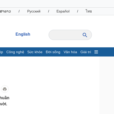
ສາລາວ
/
Русский
/
Español
/
ไทย
English
ệp
Công nghệ
Sức khỏe
Đời sống
Văn hóa
Giải trí
inh tế
Thị trường
ất động sản
Giá vàng
hởi nghiệp
Tiêu dùng
Tỷ giá
Chứng khoán
Giá cà phê
thuần
 vời.
oanh nghiệp
Công nghệ
hông tin doanh nghiệp
Sành điệu