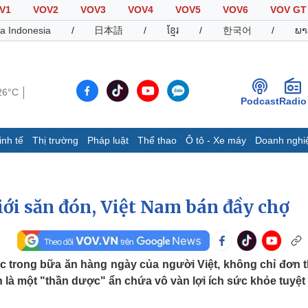
V1
VOV2
VOV3
VOV4
VOV5
VOV6
VOV GT
a Indonesia
/
日本語
/
ខ្មែរ
/
한국어
/
ພາ
26°C
Podcast
Radio
inh tế
Thị trường
Pháp luật
Thể thao
Ô tô - Xe máy
Doanh nghi
Thế giới
Multimedia
K
Quan sát
Video
B
giới săn đón, Việt Nam bán đầy chợ
Cuộc sống đó đây
Ảnh
K
Hồ sơ
E-Magazine
Infographic
uộc trong bữa ăn hàng ngày của người Việt, không chỉ đơn 
 là một "thần dược" ẩn chứa vô vàn lợi ích sức khỏe tuyệt
Thể thao
Ô tô - Xe máy
D
Bóng đá
Ô tô
T