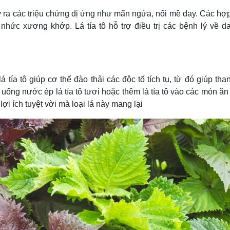
ây ra các triệu chứng dị ứng như mẩn ngứa, nổi mề đay. Các hợ
 nhức xương khớp. Lá tía tô hỗ trợ điều trị các bệnh lý về d
tía tô giúp cơ thể đào thải các độc tố tích tụ, từ đó giúp tha
ống nước ép lá tía tô tươi hoặc thêm lá tía tô vào các món ă
 ích tuyệt vời mà loại lá này mang lại