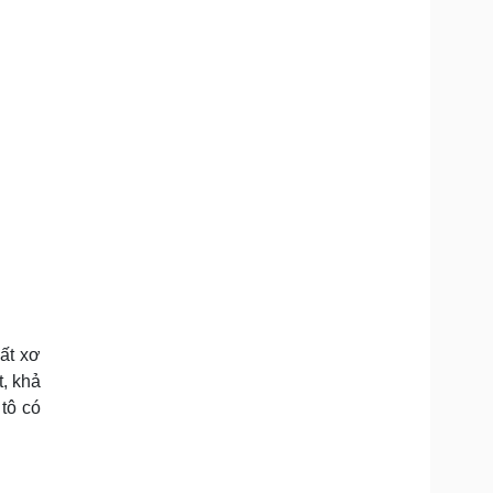
hất xơ
t, khả
 tô có