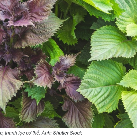
ộc, thanh lọc cơ thể. Ảnh: Shutter Stock