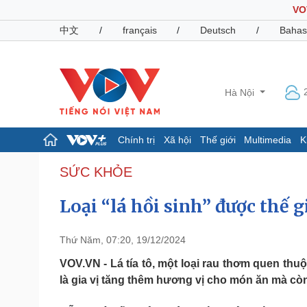
VO
中文
/
français
/
Deutsch
/
Bahas
Hà Nội
Chính trị
Xã hội
Thế giới
Multimedia
K
Chính trị
Xã hội
SỨC KHỎE
Đảng
Tin 24h
Loại “lá hồi sinh” được thế 
Tổ chức nhân sự
Dự báo thời tiết
Quốc hội
Giáo dục
Nhận diện sự thật
Dấu ấn VOV
Thứ Năm, 07:20, 19/12/2024
Việc làm
Biển đảo
VOV.VN - Lá tía tô, một loại rau thơm quen th
là gia vị tăng thêm hương vị cho món ăn mà còn
Pháp luật
Quân sự - Quốc phòng
Vụ án
Vũ khí