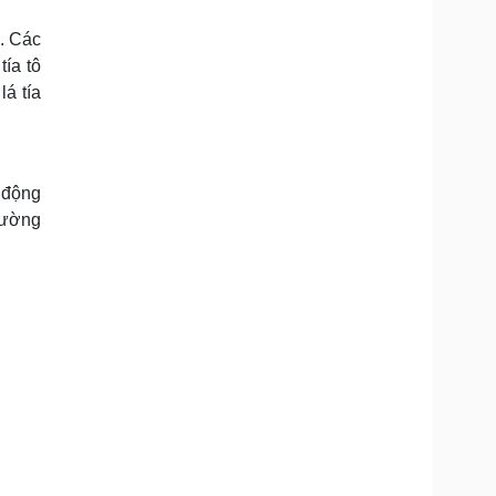
Doanh nghiệp 24h
Tin Công nghệ
Doanh nhân
Trải nghiệm
o. Các
ì cộng đồng
Chuyển đổi số
tía tô
á tía
u lịch
Podcast
Tư vấn
Câu chuyện thời sự
Săn Tour
Đọc truyện đêm khuya
 động
heck-in
Cửa sổ tình yêu
thường
Kể chuyện cho bé
Hạt giống tâm hồn