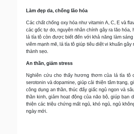
Làm đẹp da, chống lão hóa
Các chất chống oxy hóa như vitamin A, C, E và flav
các gốc tự do, nguyên nhân chính gây ra lão hóa, 
lá tía tô còn được biết đến với khả năng làm sán
viêm mạnh mẽ, lá tía tô giúp tiêu diệt vi khuẩn g
thành sẹo.
An thần, giảm stress
Nghiên cứu cho thấy hương thơm của lá tía tô 
serotonin và dopamine, giúp cải thiện tâm trạng, g
công dụng an thần, thúc đẩy giấc ngủ ngon và sâu 
thần kinh, giảm hoạt động của não bộ, giúp bạn d
thiện các triệu chứng mất ngủ, khó ngủ, ngủ khôn
ngày mới.