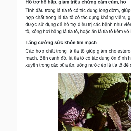
Hỗ trợ hô hấp, giảm triệu chứng cảm cúm, ho
Tin nóng
Việt Nam
Tư vấn luật
Phân tích
Tinh dầu trong lá tía tô có tác dụng long đờm, gi
hợp chất trong lá tía tô có tác dụng kháng viêm, 
được sử dụng để hỗ trợ điều trị các bệnh như viê
tô, xông hơi bằng lá tía tô, hoặc ăn lá tía tô kèm v
Sức khỏe
Đời sống
Dinh dưỡng - món ngon
Nhà đẹp
Tăng cường sức khỏe tim mạch
Cây thuốc
Blog
Các hợp chất trong lá tía tô giúp giảm cholester
Sản phụ khoa
Tình yêu - Gia đình
mạch. Bên cạnh đó, lá tía tô có tác dụng ổn định 
Nhi khoa
Nam khoa
xuyên trong các bữa ăn, uống nước ép lá tía tô để 
Làm đẹp - giảm cân
Phòng mạch online
Ăn sạch sống khỏe
Cải chính