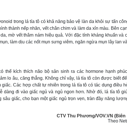
onoid trong lá tía tô có khả năng bảo vệ làn da khỏi sự tấn cô
hình thành nếp nhăn, vết chân chim và làm da xỉn màu. Bên cạ
g da, mờ vết thâm nám hiệu quả. Với đặc tính kháng khuẩn và 
ây mụn, làm dịu các nốt mụn sưng viêm, ngăn ngừa mụn lây lan v
có thể kích thích não bộ sản sinh ra các hormone hạnh phú
iảm lo âu, căng thẳng. Không chỉ vậy, lá tía tô còn được biết đ
giấc. Các hợp chất tự nhiên trong lá tía tô có tác dụng điều 
ễ dàng đi vào giấc ngủ và ngủ ngon hơn. Nhờ đó, lá tía tô giú
g sâu giấc, cho bạn một giấc ngủ trọn vẹn, tràn đầy năng lượn
CTV Thu Phương/VOV.VN (Biên 
Theo Ne