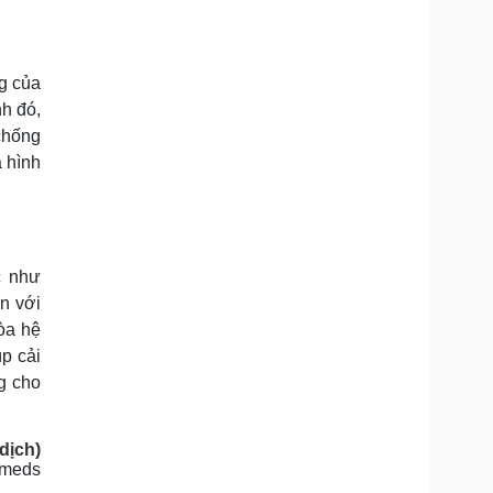
ng của
nh đó,
chống
à hình
c như
ến với
hòa hệ
p cải
g cho
dịch)
tmeds