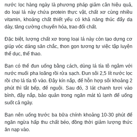
nước lọc hàng ngày là phương pháp giảm cân hiệu quả,
do loại lá này chứa protein thực vật, chất xơ cùng nhiều
vitamin, khoáng chất thiết yếu có khả năng thúc đẩy dạ
dày, tăng cường chuyển hóa, trao đổi chất.
Kinh tế
Thị trường
Đặc biệt, lượng chất xơ trong loại lá này còn tạo dựng cơ
Bất động sản
Giá vàng
giúp vóc dáng săn chắc, thon gọn tương tự việc tập luyện
Khởi nghiệp
Tiêu dùng
Tỷ giá
thể dục, thể thao.
Chứng khoán
Bạn có thể đun uống bằng cách, dùng lá tía tô ngâm với
Giá cà phê
nước muối pha loãng rồi rửa sạch. Đun sôi 2,5 lít nước lọc
rồi cho lá tía tô vào. Đậy kín nắp, để hỗn hợp sôi khoảng 2
phút thì tắt bếp, để nguội. Sau đó, 3 lát chanh tươi vào
bình, đậy nắp, bảo quản trong ngăn mát tủ lạnh để uống
suốt cả ngày.
Bạn nên uống trước ba bữa chính khoảng 10-30 phút để
ngăn ngừa hấp thu chất béo, đồng thời giảm lượng thức
ăn nạp vào.