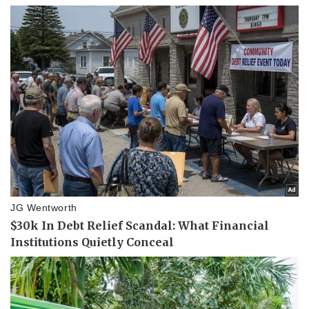
Bóng đá
Ô tô
Lịch thi đấu bóng đá
Xe máy
Thế giới thể thao
Tư vấn
eSports
Hậu trường