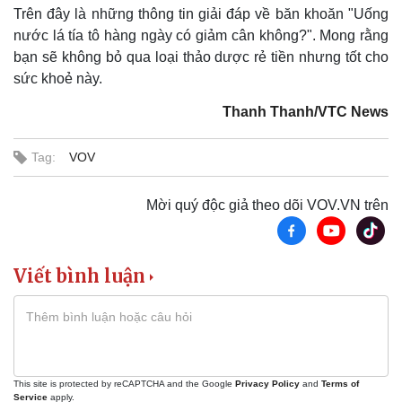
Trên đây là những thông tin giải đáp về băn khoăn "Uống
nước lá tía tô hàng ngày có giảm cân không?". Mong rằng
bạn sẽ không bỏ qua loại thảo dược rẻ tiền nhưng tốt cho
sức khoẻ này.
Thanh Thanh/VTC News
Tag:
VOV
Mời quý độc giả theo dõi VOV.VN trên
Pháp luật
Quân sự - Quốc phòng
Viết bình luận
Vụ án
Vũ khí
Tin nóng
Việt Nam
Tư vấn luật
Phân tích
This site is protected by reCAPTCHA and the Google
Privacy Policy
and
Terms of
Service
apply.