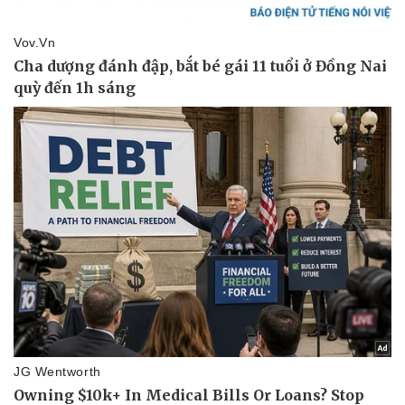
Làm đẹp - giảm cân
Phòng mạch online
Ăn sạch sống khỏe