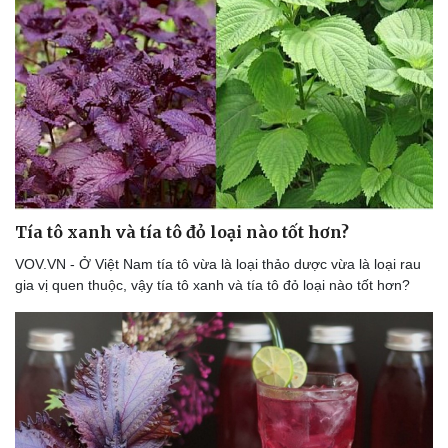
Tía tô xanh và tía tô đỏ loại nào tốt hơn?
VOV.VN - Ở Việt Nam tía tô vừa là loại thảo dược vừa là loại rau
Du lịch
Podcast
gia vị quen thuộc, vậy tía tô xanh và tía tô đỏ loại nào tốt hơn?
Tư vấn
Câu chuyện thời sự
Săn Tour
Đọc truyện đêm khuya
check-in
Cửa sổ tình yêu
Kể chuyện cho bé
Hạt giống tâm hồn