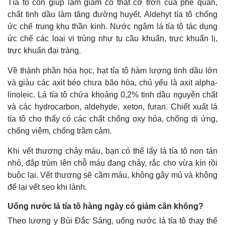
Tía tô còn giúp làm giảm co thắt cơ trơn của phế quản,
Hồ sơ
E-Magazine
chất tinh dầu làm tăng đường huyết. Aldehyt tía tô chống
Infographic
ức chế trung khu thần kinh. Nước ngâm lá tía tô tác dụng
ức chế các loại vi trùng như tụ cầu khuẩn, trực khuẩn lị,
trực khuẩn đại tràng.
Về thành phần hóa học, hạt tía tô hàm lượng tinh dầu lớn
và giàu các axit béo chưa bão hòa, chủ yếu là axit alpha-
linoleic. Lá tía tô chứa khoảng 0,2% tinh dầu nguyên chất
và các hydrocarbon, aldehyde, xeton, furan. Chiết xuất lá
tía tô cho thấy có các chất chống oxy hóa, chống dị ứng,
chống viêm, chống trầm cảm.
Khi vết thương chảy máu, bạn có thể lấy lá tía tô non tán
nhỏ, đắp trùm lên chỗ máu đang chảy, rắc cho vừa kín rồi
buộc lại. Vết thương sẽ cầm máu, không gây mủ và không
để lại vết sẹo khi lành.
Uống nước lá tía tô hàng ngày có giảm cân không?
Theo lương y Bùi Đắc Sáng, uống nước lá tía tô thay thế