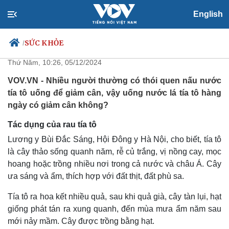
English
Uống nước lá tía tô hàng ngày có
giảm cân?
SỨC KHỎE
/
Thứ Năm, 10:26, 05/12/2024
VOV.VN - Nhiều người thường có thói quen nấu nước
tía tô uống để giảm cân, vậy uống nước lá tía tô hàng
Chính trị
Xã hội
ngày có giảm cân không?
Đảng
Tin 24h
Tổ chức nhân sự
Dự báo thời tiết
Tác dụng của rau tía tô
Quốc hội
Giáo dục
Lương y Bùi Đắc Sáng, Hội Đông y Hà Nội, cho biết, tía tô
Nhận diện sự thật
Dấu ấn VOV
là cây thảo sống quanh năm, rễ củ trắng, vị nồng cay, mọc
Việc làm
hoang hoặc trồng nhiều nơi trong cả nước và châu Á. Cây
Biển đảo
ưa sáng và ẩm, thích hợp với đất thịt, đất phù sa.
Tía tô ra hoa kết nhiều quả, sau khi quả già, cây tàn lụi, hạt
giống phát tán ra xung quanh, đến mùa mưa ẩm năm sau
mới nảy mầm. Cây được trồng bằng hạt.