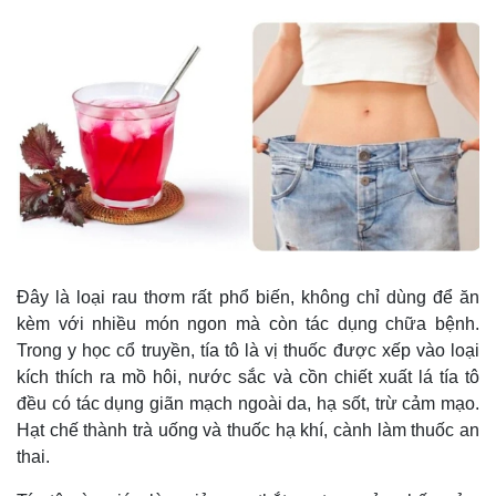
Đây là loại rau thơm rất phổ biến, không chỉ dùng để ăn
kèm với nhiều món ngon mà còn tác dụng chữa bệnh.
Trong y học cổ truyền, tía tô là vị thuốc được xếp vào loại
kích thích ra mồ hôi, nước sắc và cồn chiết xuất lá tía tô
đều có tác dụng giãn mạch ngoài da, hạ sốt, trừ cảm mạo.
Hạt chế thành trà uống và thuốc hạ khí, cành làm thuốc an
Thế giới
Multimedia
thai.
Quan sát
Video
Cuộc sống đó đây
Ảnh