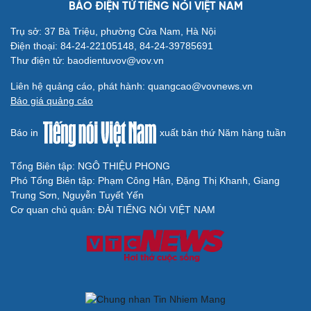
BÁO ĐIỆN TỬ TIẾNG NÓI VIỆT NAM
Cải chính
Trụ sở: 37 Bà Triệu, phường Cửa Nam, Hà Nội
Điện thoại: 84-24-22105148, 84-24-39785691
Thư điện tử: baodientuvov@vov.vn
Liên hệ quảng cáo, phát hành: quangcao@vovnews.vn
Báo giá quảng cáo
Báo in
xuất bản thứ Năm hàng tuần
Tổng Biên tập: NGÔ THIỆU PHONG
Phó Tổng Biên tập: Phạm Công Hân, Đặng Thị Khanh, Giang
Trung Sơn, Nguyễn Tuyết Yến
Cơ quan chủ quản: ĐÀI TIẾNG NÓI VIỆT NAM