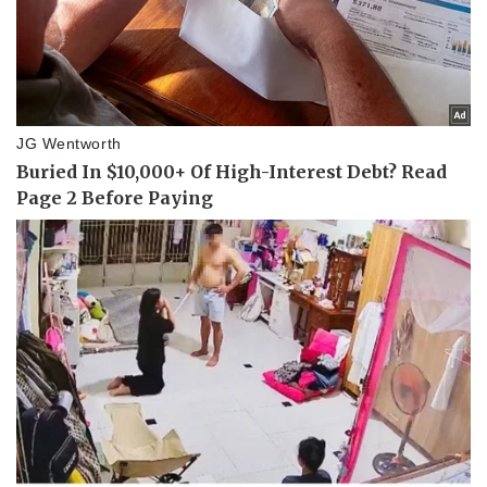
Sức khỏe
Đời sống
Dinh dưỡng - món ngon
Nhà đẹp
Cây thuốc
Blog
Sản phụ khoa
Tình yêu - Gia đình
Nhi khoa
Nam khoa