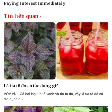
Tin liên quan
Văn hóa
Giải trí
Sân khấu - Điện ảnh
Nghệ sĩ
Văn học
Thời trang
Âm nhạc
Sao Việt
Di sản
Lá tía tô đỏ có tác dụng gì?
VOV.VN - Có hai loại tía tô xanh và tía tô đỏ, vậy lá tía tô đỏ có
tác dụng gì?