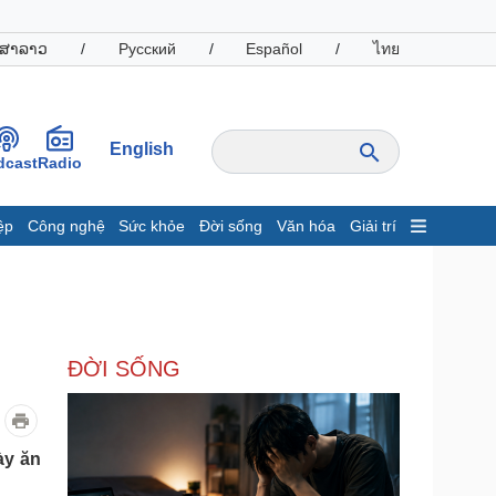
ສາລາວ
/
Русский
/
Español
/
ไทย
English
dcast
Radio
ệp
Công nghệ
Sức khỏe
Đời sống
Văn hóa
Giải trí
inh tế
Thị trường
ất động sản
Giá vàng
hởi nghiệp
Tiêu dùng
Tỷ giá
ĐỜI SỐNG
Chứng khoán
Giá cà phê
oanh nghiệp
Công nghệ
ày ăn
hông tin doanh nghiệp
Sành điệu