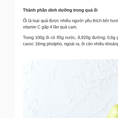
Tin nóng
Việt Nam
Tư vấn luật
Phân tích
Thành phần dinh dưỡng trong quả ổi
Ổi là loại quả được nhiều người yêu thích bởi hươ
vitamin C gấp 4 lần quả cam.
Sức khỏe
Đời sống
Dinh dưỡng - món ngon
Nhà đẹp
Trong 100g ổi có 85g nước, 8,920g đường; 0,6g pr
Cây thuốc
Blog
canxi; 16mg photpho, ngoài ra, ổi còn nhiều khoán
Sản phụ khoa
Tình yêu - Gia đình
Nhi khoa
Nam khoa
Làm đẹp - giảm cân
Phòng mạch online
Ăn sạch sống khỏe
Cải chính