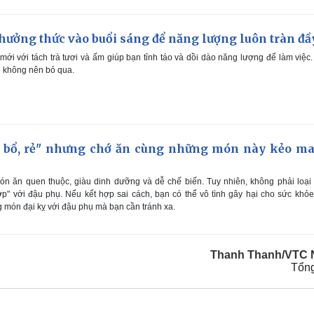
 thưởng thức vào buổi sáng để năng lượng luôn tràn đầ
ới với tách trà tươi và ấm giúp bạn tỉnh táo và dồi dào năng lượng để làm việc
ạn không nên bỏ qua.
, bổ, rẻ" nhưng chớ ăn cùng những món này kẻo m
n ăn quen thuộc, giàu dinh dưỡng và dễ chế biến. Tuy nhiên, không phải loại
" với đậu phụ. Nếu kết hợp sai cách, bạn có thể vô tình gây hại cho sức khỏ
 món đại kỵ với đậu phụ mà bạn cần tránh xa.
Thanh Thanh/VTC 
Tổn