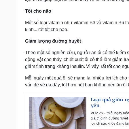
Tốt cho não
Một số loại vitamin như vitamin B3 và vitamin B6 tr
kinh... rất tốt cho não.
Giảm lượng đường huyết
Theo một số nghiên cứu, người ăn ổi có thể kiểm 
động vật cho thấy, chiết xuất ổi có thể làm giảm 
giảm tình trạng kháng insulin. Vì vậy, rất tốt cho
Mỗi ngày một quả ổi sẽ mang lại nhiều lợi ích ch
vấn đề về dạ dày, tốt hơn hết bạn không nên ăn ổi 
Loại quả giòn n
yến
VOV.VN - "Mỗi ngày một 
giá trị dinh dưỡng tuyệt
lợi ích sức khỏe đáng ki