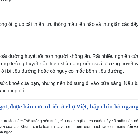
ong ổi, giúp cải thiện lưu thông máu lên não và thư giãn các dâ
soát đường huyết tốt hơn người không ăn. Rất nhiều nghiên cứu
lượng đường huyết, cải thiện khả năng kiểm soát đường huyết 
 người bị tiểu đường hoặc có nguy cơ mắc bệnh tiểu đường.
o sức khoẻ của bạn, nhưng nên bổ sung ổi vào bữa sáng. Nếu b
khi bụng đói.
gọt, được bán cực nhiều ở chợ Việt, hấp chín bổ ngang
quả táo, bác sĩ sẽ không đến nhà", câu ngạn ngữ quen thuộc này đã phần nào nó
 vời của táo. Không chỉ là loại trái cây thơm ngon, giòn ngọt, táo còn mang đến v
nh ngạc.