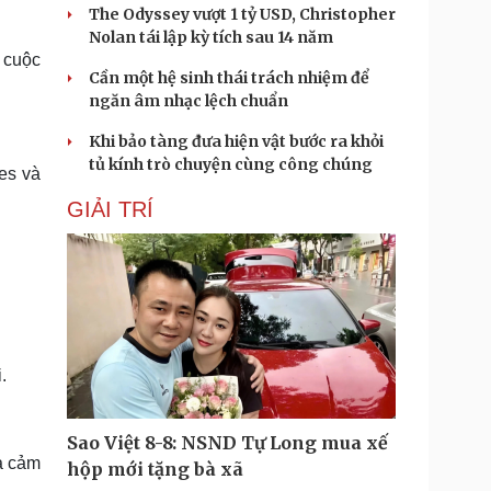
The Odyssey vượt 1 tỷ USD, Christopher
Nolan tái lập kỳ tích sau 14 năm
g cuộc
Cần một hệ sinh thái trách nhiệm để
ngăn âm nhạc lệch chuẩn
Khi bảo tàng đưa hiện vật bước ra khỏi
tủ kính trò chuyện cùng công chúng
des và
GIẢI TRÍ
.
Sao Việt 8-8: NSND Tự Long mua xế
và cảm
hộp mới tặng bà xã