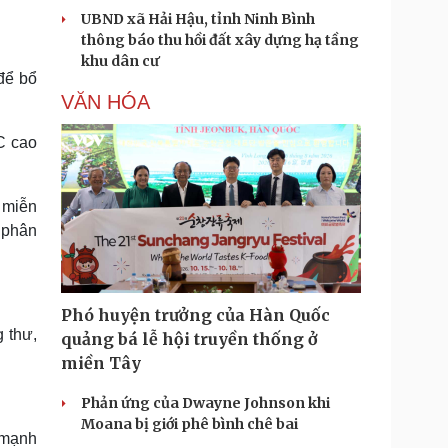
UBND xã Hải Hậu, tỉnh Ninh Bình
thông báo thu hồi đất xây dựng hạ tầng
khu dân cư
để bổ
VĂN HÓA
C cao
g miễn
c phân
Phó huyện trưởng của Hàn Quốc
 thư,
quảng bá lễ hội truyền thống ở
miền Tây
Phản ứng của Dwayne Johnson khi
Moana bị giới phê bình chê bai
 mạnh