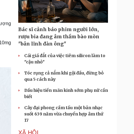
Doanh nghiệp 24h
Tin Công nghệ
Doanh nhân
Trải nghiệm
ì cộng đồng
Chuyển đổi số
 lượng
Bác sĩ cảnh báo phim người lớn,
u lịch
Podcast
rượu bia đang âm thầm bào mòn
Tư vấn
Câu chuyện thời sự
 10mg
"bản lĩnh đàn ông"
Săn Tour
Đọc truyện đêm khuya
heck-in
Cửa sổ tình yêu
Cái giá đắt của việc tiêm silicon làm to
Kể chuyện cho bé
"cậu nhỏ"
Hạt giống tâm hồn
Tóc rụng cả nắm khi gội đầu, đừng bỏ
qua 5 cách này
Dấu hiệu tiền mãn kinh sớm phụ nữ cần
biết
Cây đại phong cầm tấu một bản nhạc
suốt 639 năm vừa chuyển hợp âm thứ
17
XÃ HỘI