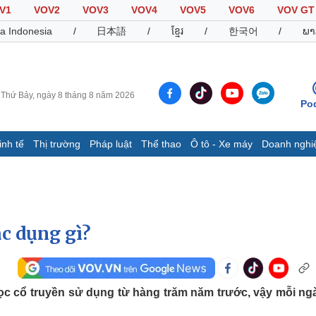
V1
VOV2
VOV3
VOV4
VOV5
VOV6
VOV GT
a Indonesia
/
日本語
/
ខ្មែរ
/
한국어
/
ພາ
Thứ Bảy, ngày 8 tháng 8 năm 2026
Po
inh tế
Thị trường
Pháp luật
Thể thao
Ô tô - Xe máy
Doanh nghi
Thế giới
Multimedia
K
Quan sát
Video
B
Cuộc sống đó đây
Ảnh
K
Hồ sơ
E-Magazine
ác dụng gì?
Infographic
Thể thao
Ô tô - Xe máy
D
học cổ truyền sử dụng từ hàng trăm năm trước, vậy mỗi ng
Bóng đá
Ô tô
T