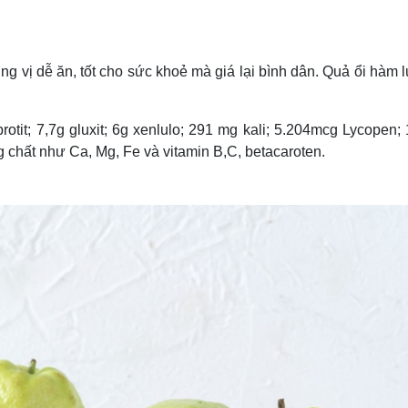
Lịch thi đấu bóng đá
Xe máy
Thế giới thể thao
Tư vấn
eSports
V
Hậu trường
ng vị dễ ăn, tốt cho sức khoẻ mà giá lại bình dân. Quả ổi hàm
Văn hóa
Giải trí
D
Sân khấu - Điện ảnh
Nghệ sĩ
otit; 7,7g gluxit; 6g xenlulo; 291 mg kali; 5.204mcg Lycopen;
Văn học
Thời trang
g chất như Ca, Mg, Fe và vitamin B,C, betacaroten.
Âm nhạc
Sao Việt
c
Di sản