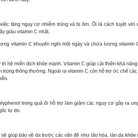
việc tăng nguy cơ nhiễm trùng và bị ốm. Ổi là cách tuyệt vời 
cây giàu vitamin C nhất.
 lượng vitamin C khuyến nghị một ngày và chứa lượng vitamin 
uy trì hệ miễn dịch khỏe mạnh. Vitamin C giúp cải thiện khả năn
m trùng thông thường. Ngoài ra vitamin C còn hỗ trợ ức chế cá
iễn.
olyphenol trong quả ổi hỗ trợ làm giảm các nguy cơ gây ra ung
ốc tự do.
i sẽ giúp bảo vệ da trước các vấn đề như lão hóa, làn da khỏe