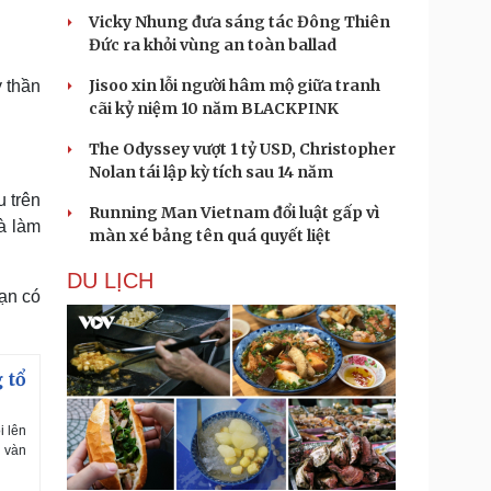
Vicky Nhung đưa sáng tác Đông Thiên
Đức ra khỏi vùng an toàn ballad
Jisoo xin lỗi người hâm mộ giữa tranh
y thần
cãi kỷ niệm 10 năm BLACKPINK
The Odyssey vượt 1 tỷ USD, Christopher
Nolan tái lập kỳ tích sau 14 năm
 trên
Running Man Vietnam đổi luật gấp vì
và làm
màn xé bảng tên quá quyết liệt
DU LỊCH
ạn có
 tổ
i lên
ô vàn