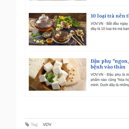
10 loại trà nên
VOV.VN - Bắt đầu ngày m
đây là 10 loại trà mà b
Đậu phụ "ngon
bệnh vào thân
VOV.VN - Đậu phụ là mó
phẩm nào cũng "hòa hợp
mình. Dưới đây là những
Tag:
VOV