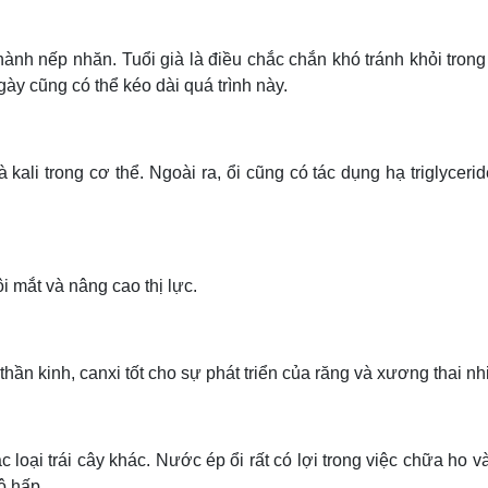
hành nếp nhăn. Tuổi già là điều chắc chắn khó tránh khỏi tron
gày cũng có thể kéo dài quá trình này.
à kali trong cơ thể. Ngoài ra, ổi cũng có tác dụng hạ triglyceri
i mắt và nâng cao thị lực.
 thần kinh, canxi tốt cho sự phát triển của răng và xương thai nhi
c loại trái cây khác. Nước ép ổi rất có lợi trong việc chữa ho 
ô hấp.