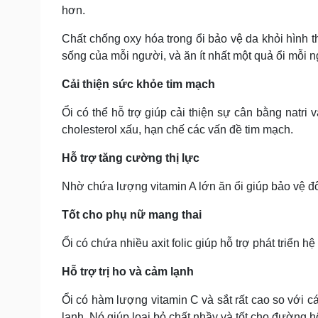
hơn.
Chất chống oxy hóa trong ổi bảo vệ da khỏi hình t
sống của mỗi người, và ăn ít nhất một quả ổi mỗi n
Cải thiện sức khỏe tim mạch
Ổi có thể hỗ trợ giúp cải thiện sự cân bằng natri v
cholesterol xấu, hạn chế các vấn đề tim mạch.
Hỗ trợ tăng cường thị lực
Nhờ chứa lượng vitamin A lớn ăn ổi giúp bảo vệ đô
Tốt cho phụ nữ mang thai
Ổi có chứa nhiều axit folic giúp hỗ trợ phát triển hệ
Hỗ trợ trị ho và cảm lạnh
Ổi có hàm lượng vitamin C và sắt rất cao so với cá
lạnh. Nó giúp loại bỏ chất nhầy và tốt cho đường h