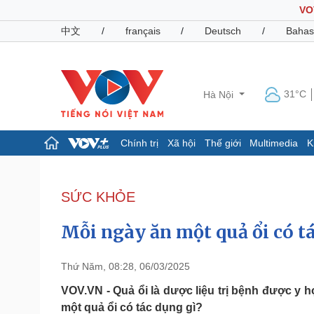
VO
中文
/
français
/
Deutsch
/
Bahas
31°C
Hà Nội
Chính trị
Xã hội
Thế giới
Multimedia
K
Chính trị
Xã hội
Đảng
Tin 24h
SỨC KHỎE
Tổ chức nhân sự
Dự báo thời tiết
Quốc hội
Giáo dục
Mỗi ngày ăn một quả ổi có t
Nhận diện sự thật
Dấu ấn VOV
Việc làm
Biển đảo
Thứ Năm, 08:28, 06/03/2025
Pháp luật
Quân sự - Quốc phòng
VOV.VN - Quả ổi là dược liệu trị bệnh được y 
một quả ổi có tác dụng gì?
Vụ án
Vũ khí