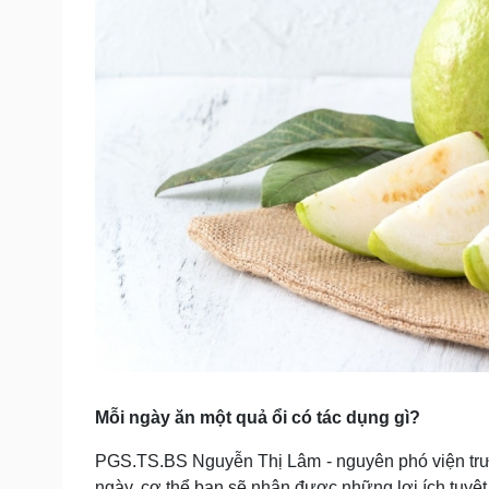
Mỗi ngày ăn một quả ổi có tác dụng gì?
PGS.TS.BS Nguyễn Thị Lâm - nguyên phó viện trư
ngày, cơ thể bạn sẽ nhận được những lợi ích tuyệt