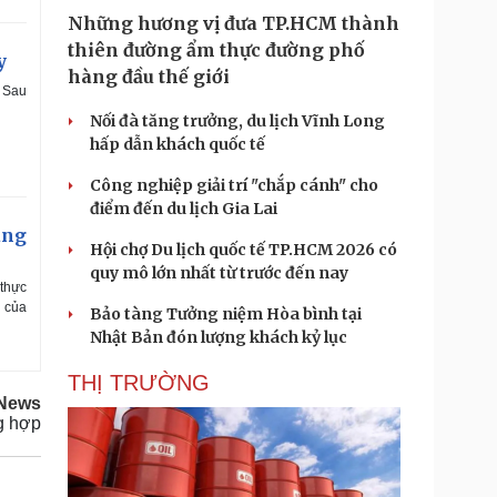
Những hương vị đưa TP.HCM thành
thiên đường ẩm thực đường phố
y
hàng đầu thế giới
. Sau
Nối đà tăng trưởng, du lịch Vĩnh Long
hấp dẫn khách quốc tế
Công nghiệp giải trí "chắp cánh" cho
điểm đến du lịch Gia Lai
ang
Hội chợ Du lịch quốc tế TP.HCM 2026 có
quy mô lớn nhất từ trước đến nay
 thực
e của
Bảo tàng Tưởng niệm Hòa bình tại
Nhật Bản đón lượng khách kỷ lục
THỊ TRƯỜNG
News
g hợp