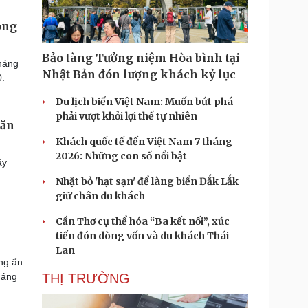
ông
Bảo tàng Tưởng niệm Hòa bình tại
kháng
Nhật Bản đón lượng khách kỷ lục
0.
Du lịch biển Việt Nam: Muốn bứt phá
phải vượt khỏi lợi thế tự nhiên
găn
Khách quốc tế đến Việt Nam 7 tháng
2026: Những con số nổi bật
ây
Nhặt bỏ 'hạt sạn' để làng biển Đắk Lắk
giữ chân du khách
Cần Thơ cụ thể hóa “Ba kết nối”, xúc
tiến đón dòng vốn và du khách Thái
Lan
ng ẩn
háng
THỊ TRƯỜNG