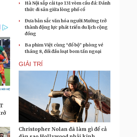
Hà Nội sắp cải tạo 131 vòm cầu đá: Đánh
thức di sản giữa lòng phố cổ
Đưa bản sắc văn hóa người Mường trở
thành động lực phát triển du lịch cộng
đồng
Ba phim Việt cùng “đổ bộ” phòng vé
tháng 8, đối đầu loạt bom tấn ngoại
GIẢI TRÍ
Christopher Nolan đã làm gì để cả
dàn sao Hollywood phải kinh