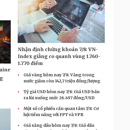
Nhận định chứng khoán 7/8: VN-
Index giằng co quanh vùng 1.760-
1.770 điểm
aine
Giá vàng hôm nay 7/8: Vàng trong
ng
nước giảm còn 142,7 triệu đồng/lượng
u
Tỷ giá USD hôm nay 7/8: Giá USD bán
ra lùi xuống mức 26.497 đồng/USD
Một số cổ phiếu cần quan tâm 7/8: Cơ
hội tiềm năng với FPT và VPB
Giá xăng dầu hôm nay 7/8: Giá dầu