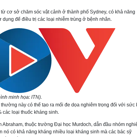
Lịch thi đấu bóng đá
Xe máy
Thế giới thể thao
Tư vấn
 từ cơ sở chăm sóc vật cảnh ở thành phố Sydney, có khả năng
eSports
V
dụng để điều trị các loại nhiễm trùng ở bệnh nhân.
Hậu trường
Văn hóa
Giải trí
D
Sân khấu - Điện ảnh
Nghệ sĩ
Văn học
Thời trang
Âm nhạc
Sao Việt
c
Di sản
hình minh họa: ITN).
t thường này có thể tạo ra mối đe dọa nghiêm trọng đối với sức
các loại thuốc kháng sinh.
Sam Abraham, thuộc trường Đại học Murdoch, dẫn đầu nhóm nghi
ến nó có khả năng kháng nhiều loại kháng sinh mà các bác sỹ