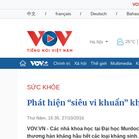
VO
中文
/
français
/
Deutsch
/
Bahas
25°C
Hà Nội
Chính trị
Xã hội
Thế giới
Multimedia
K
Chính trị
Xã hội
Đảng
Tin 24h
SỨC KHỎE
Tổ chức nhân sự
Dự báo thời tiết
Quốc hội
Giáo dục
Phát hiện “siêu vi khuẩn” k
Nhận diện sự thật
Dấu ấn VOV
Việc làm
Biển đảo
Thứ Năm, 15:35, 27/10/2016
Pháp luật
Quân sự - Quốc phòng
VOV.VN - Các nhà khoa học tại Đại học Murdoch
thương hàn kháng hầu hết các loại kháng sinh.
Vụ án
Vũ khí