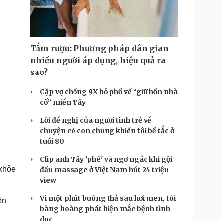
Doanh nghiệp 24h
Tin Công nghệ
Doanh nhân
Trải nghiệm
ì cộng đồng
Chuyển đổi số
Tắm rượu: Phương pháp dân gian
u lịch
Podcast
nhiều người áp dụng, hiệu quả ra
Tư vấn
Câu chuyện thời sự
sao?
Săn Tour
Đọc truyện đêm khuya
heck-in
Cửa sổ tình yêu
Cặp vợ chồng 9X bỏ phố về “giữ hồn nhà
Kể chuyện cho bé
cổ” miền Tây
Hạt giống tâm hồn
Lời đề nghị của người tình trẻ về
chuyện có con chung khiến tôi bế tắc ở
tuổi 80
Clip anh Tây 'phê' và ngơ ngác khi gội
 khỏe
đầu massage ở Việt Nam hút 24 triệu
view
Vì một phút buông thả sau hơi men, tôi
ên
bàng hoàng phát hiện mắc bệnh tình
dục