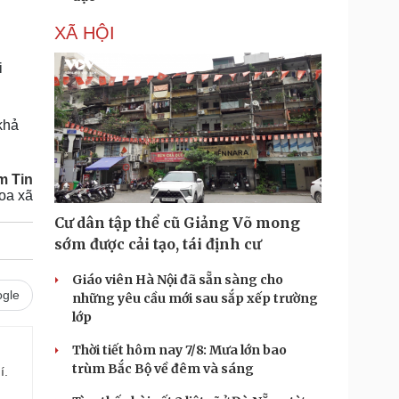
XÃ HỘI
i
khả
m Tin
oa xã
Cư dân tập thể cũ Giảng Võ mong
sớm được cải tạo, tái định cư
Giáo viên Hà Nội đã sẵn sàng cho
gle
những yêu cầu mới sau sắp xếp trường
lớp
Thời tiết hôm nay 7/8: Mưa lớn bao
trùm Bắc Bộ về đêm và sáng
í.