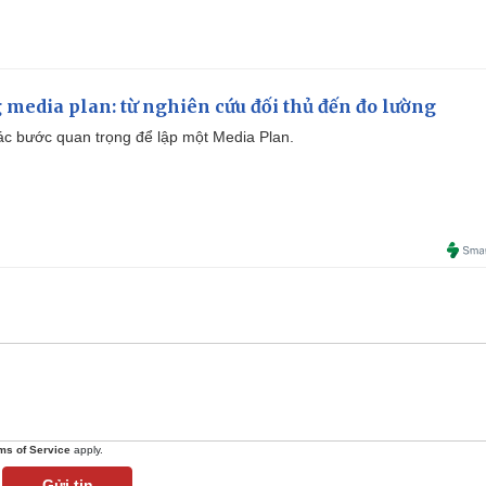
 media plan: từ nghiên cứu đối thủ đến đo lường
 các bước quan trọng để lập một Media Plan.
ms of Service
apply.
Gửi tin