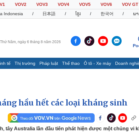
V1
VOV2
VOV3
VOV4
VOV5
VOV6
VOV GT
a Indonesia
/
日本語
/
ខ្មែរ
/
한국어
/
ພາ
Thứ Năm, ngày 6 tháng 8 năm 2026
Po
inh tế
Thị trường
Pháp luật
Thể thao
Ô tô - Xe máy
Doanh nghi
Thế giới
Multimedia
K
Quan sát
Video
B
Cuộc sống đó đây
Ảnh
K
Hồ sơ
E-Magazine
háng hầu hết các loại kháng sinh
Infographic
Thể thao
Ô tô - Xe máy
D
, tây Australia lần đầu tiên phát hiện được một chủng vi 
Bóng đá
Ô tô
T