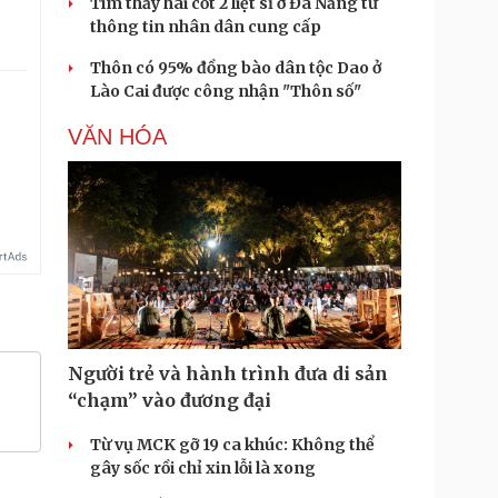
Tìm thấy hài cốt 2 liệt sĩ ở Đà Nẵng từ
thông tin nhân dân cung cấp
Thôn có 95% đồng bào dân tộc Dao ở
Lào Cai được công nhận "Thôn số"
VĂN HÓA
Người trẻ và hành trình đưa di sản
“chạm” vào đương đại
Từ vụ MCK gỡ 19 ca khúc: Không thể
gây sốc rồi chỉ xin lỗi là xong