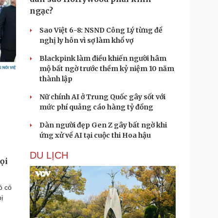
ngạc?
Sao Việt 6-8: NSND Công Lý từng đề
nghị ly hôn vì sợ làm khổ vợ
Blackpink làm điều khiến người hâm
mộ bất ngờ trước thềm kỷ niệm 10 năm
thành lập
Nữ chính AI ở Trung Quốc gây sốt với
mức phí quảng cáo hàng tỷ đồng
Dàn người đẹp Gen Z gây bất ngờ khi
ứng xử về AI tại cuộc thi Hoa hậu
DU LỊCH
ọi
ó có
ị