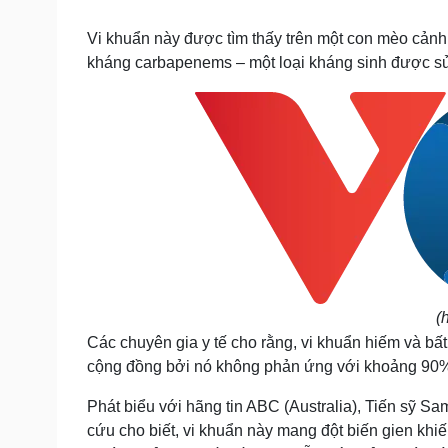
Tin nóng
Việt Nam
Tư vấn luật
Phân tích
Vi khuẩn này được tìm thấy trên một con mèo cảnh
kháng carbapenems – một loại kháng sinh được sử 
Sức khỏe
Đời sống
Dinh dưỡng - món ngon
Nhà đẹp
Cây thuốc
Blog
Sản phụ khoa
Tình yêu - Gia đình
Nhi khoa
Nam khoa
Làm đẹp - giảm cân
Phòng mạch online
Ăn sạch sống khỏe
Cải chính
(
Các chuyên gia y tế cho rằng, vi khuẩn hiếm và bấ
cộng đồng bởi nó không phản ứng với khoảng 90% 
Phát biểu với hãng tin ABC (Australia), Tiến sỹ 
cứu cho biết, vi khuẩn này mang đột biến gien khi