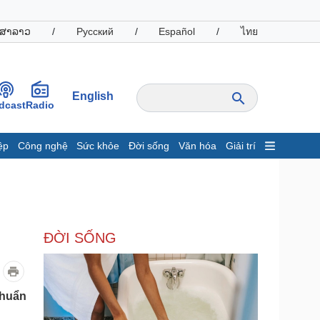
ສາລາວ
/
Русский
/
Español
/
ไทย
English
dcast
Radio
ệp
Công nghệ
Sức khỏe
Đời sống
Văn hóa
Giải trí
inh tế
Thị trường
ất động sản
Giá vàng
hởi nghiệp
Tiêu dùng
Tỷ giá
ĐỜI SỐNG
Chứng khoán
Giá cà phê
oanh nghiệp
Công nghệ
khuẩn
hông tin doanh nghiệp
Sành điệu