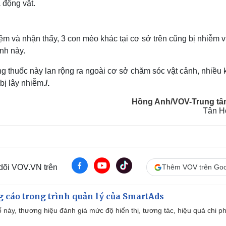
 động vật.
m và nhận thấy, 3 con mèo khác tại cơ sở trên cũng bị nhiễm v
nh này.
 thuốc này lan rộng ra ngoài cơ sở chăm sóc vật cảnh, nhiều 
bị lây nhiễm.
/.
Hồng Anh/VOV-Trung tâ
Tân H
 dõi VOV.VN trên
Thêm VOV trên Goo
g cáo trong trình quản lý của SmartAds
 này, thương hiệu đánh giá mức độ hiển thị, tương tác, hiệu quả chi ph