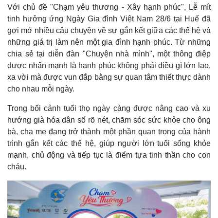
Với chủ đề "Chạm yêu thương - Xây hạnh phúc", Lễ mít
tinh hưởng ứng Ngày Gia đình Việt Nam 28/6 tại Huế đã
gợi mở nhiều câu chuyện về sự gắn kết giữa các thế hệ và
những giá trị làm nên một gia đình hạnh phúc. Từ những
chia sẻ tại diễn đàn "Chuyện nhà mình", một thông điệp
được nhấn mạnh là hạnh phúc không phải điều gì lớn lao,
xa vời mà được vun đắp bằng sự quan tâm thiết thực dành
cho nhau mỗi ngày.
Trong bối cảnh tuổi thọ ngày càng được nâng cao và xu
hướng già hóa dân số rõ nét, chăm sóc sức khỏe cho ông
bà, cha mẹ đang trở thành một phần quan trọng của hành
trình gắn kết các thế hệ, giúp người lớn tuổi sống khỏe
mạnh, chủ động và tiếp tục là điểm tựa tinh thần cho con
cháu.