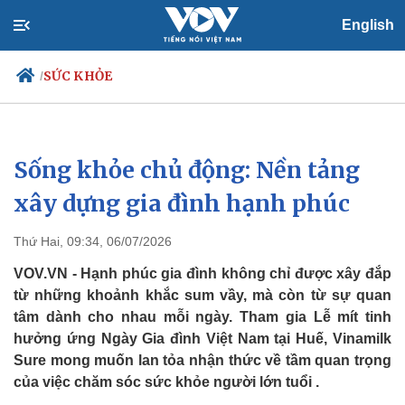
English
SỨC KHỎE
/
Sống khỏe chủ động: Nền tảng
Chính trị
Xã hội
Đảng
Tin 24h
xây dựng gia đình hạnh phúc
Tổ chức nhân sự
Dự báo thời tiết
Quốc hội
Giáo dục
Thứ Hai, 09:34, 06/07/2026
Nhận diện sự thật
Dấu ấn VOV
Việc làm
VOV.VN - Hạnh phúc gia đình không chỉ được xây đắp
Biển đảo
từ những khoảnh khắc sum vầy, mà còn từ sự quan
tâm dành cho nhau mỗi ngày. Tham gia Lễ mít tinh
hưởng ứng Ngày Gia đình Việt Nam tại Huế, Vinamilk
Sure mong muốn lan tỏa nhận thức về tầm quan trọng
của việc chăm sóc sức khỏe người lớn tuổi .