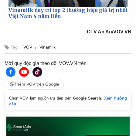
Vụ án
Vũ khí
Tin nóng
Việt Nam
Vinamilk duy trì top 2 thương hiệu giá trị nhất
Tư vấn luật
Phân tích
Việt Nam 4 năm liền
CTV An An/VOV.VN
Tag:
VOV
Vinamilk
Mời quý độc giả theo dõi VOV.VN trên
Thêm VOV trên Google
Chọn VOV làm nguồn ưu tiên trên
Google Search
.
Xem hướng
dẫn.