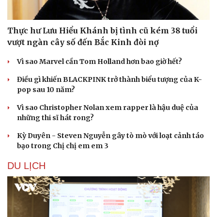
Hạt giống tâm hồn
Thực hư Lưu Hiểu Khánh bị tình cũ kém 38 tuổi
vượt ngàn cây số đến Bắc Kinh đòi nợ
Vì sao Marvel cần Tom Holland hơn bao giờ hết?
Điều gì khiến BLACKPINK trở thành biểu tượng của K-
pop sau 10 năm?
Vì sao Christopher Nolan xem rapper là hậu duệ của
những thi sĩ hát rong?
Kỳ Duyên - Steven Nguyễn gây tò mò với loạt cảnh táo
bạo trong Chị chị em em 3
DU LỊCH