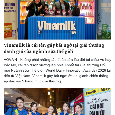
Sức khỏe
Đời sống
Vinamilk là cái tên gây bất ngờ tại giải thưởng
Dinh dưỡng - món ngon
Nhà đẹp
danh giá của ngành sữa thế giới
Cây thuốc
Blog
Sản phụ khoa
Tình yêu - Gia đình
VOV.VN - Không phải những tập đoàn sữa lâu đời tại châu Âu hay
Nhi khoa
Bắc Mỹ, cái tên được xướng lên nhiều nhất tại Giải thưởng Đổi
Nam khoa
mới Ngành sữa Thế giới (World Dairy Innovation Awards) 2026 lại
Làm đẹp - giảm cân
đến từ Việt Nam. Vinamilk gây bất ngờ lớn khi giành chiến thắng
Phòng mạch online
áp đảo với 5 hạng mục giải thưởng.
Ăn sạch sống khỏe