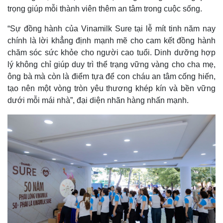
trọng giúp mỗi thành viên thêm an tâm trong cuộc sống.
“Sự đồng hành của Vinamilk Sure tại lễ mít tinh năm nay
chính là lời khẳng định mạnh mẽ cho cam kết đồng hành
chăm sóc sức khỏe cho người cao tuổi. Dinh dưỡng hợp
lý không chỉ giúp duy trì thể trạng vững vàng cho cha mẹ,
ông bà mà còn là điểm tựa để con cháu an tâm cống hiến,
tạo nên một vòng tròn yêu thương khép kín và bền vững
dưới mỗi mái nhà”, đại diện nhãn hàng nhấn mạnh.
Thế giới
Multimedia
Quan sát
Video
Cuộc sống đó đây
Ảnh
Hồ sơ
E-Magazine
Infographic