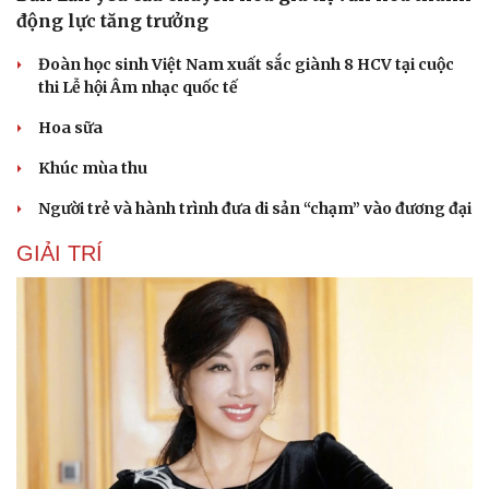
động lực tăng trưởng
Đoàn học sinh Việt Nam xuất sắc giành 8 HCV tại cuộc
thi Lễ hội Âm nhạc quốc tế
Hoa sữa
Khúc mùa thu
Người trẻ và hành trình đưa di sản “chạm” vào đương đại
GIẢI TRÍ
Du lịch
Podcast
Tư vấn
Câu chuyện thời sự
Săn Tour
Đọc truyện đêm khuya
check-in
Cửa sổ tình yêu
Kể chuyện cho bé