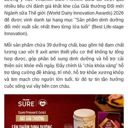
nhiều tiêu chí đánh giá khắt khe của Giải thưởng Đổi mới
Ngành sữa Thế giới (World Dairy Innovation Awards) 2026
để được vinh danh tại hạng mục "Sản phẩm dinh dưỡng
đổi mới xuất sắc nhất theo từng lứa tuổi" (Best Life-stage
Innovation).
Mỗi sản phẩm chứa 39 dưỡng chất, bao gồm hệ đạm chất
lượng cao với 9 axít amin thiết yếu cơ thể không tự tổng
hợp được, góp phần bổ sung dinh dưỡng và hỗ trợ cải
thiện sức khỏe mỗi ngày. Đây chính là "chìa khóa vàng" hỗ
trợ tăng cường đề kháng, trí nhớ, hỗ trợ khỏe xương khớp
và tim mạch cho người lớn tuổi, từ đó tự tin tận hưởng
cuộc sống vui vầy bên con cháu.
Kinh tế
Thị trường
Bất động sản
Giá vàng
Khởi nghiệp
Tiêu dùng
Tỷ giá
Chứng khoán