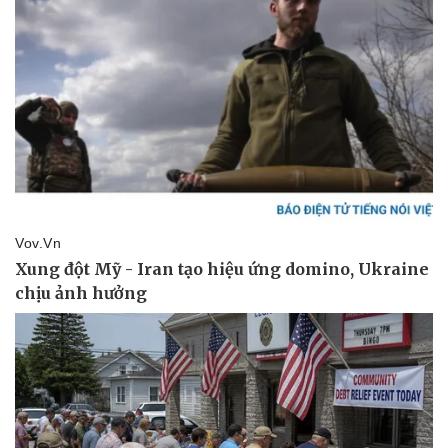
Thể thao
Ô tô - Xe máy
Bóng đá
Ô tô
Lịch thi đấu bóng đá
Xe máy
Thế giới thể thao
Tư vấn
eSports
Hậu trường