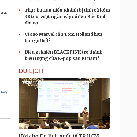
Thực hư Lưu Hiểu Khánh bị tình cũ kém
 ưu.
38 tuổi vượt ngàn cây số đến Bắc Kinh
đòi nợ
Vì sao Marvel cần Tom Holland hơn
bao giờ hết?
Điều gì khiến BLACKPINK trở thành
biểu tượng của K-pop sau 10 năm?
DU LỊCH
Hội chợ Du lịch quốc tế TP.HCM