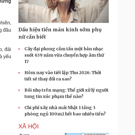
nhưng
Doanh nghiệp 24h
Tin Công nghệ
Doanh nhân
Trải nghiệm
ì cộng đồng
Chuyển đổi số
hiên,
Dấu hiệu tiền mãn kinh sớm phụ
g đầu
u lịch
Podcast
nữ cần biết
Tư vấn
Câu chuyện thời sự
Săn Tour
Đọc truyện đêm khuya
Cây đại phong cầm tấu một bản nhạc
, đái
heck-in
Cửa sổ tình yêu
suốt 639 năm vừa chuyển hợp âm thứ
à yếu
Kể chuyện cho bé
17
Hạt giống tâm hồn
Hôm nay vào tiết lập Thu 2026: Thời
tiết sẽ thay đổi ra sao?
Bôi nhọ trên mạng: Thế giới xử lý người
tung tin xúc phạm thế nào?
Chi phí xây nhà mái Nhật 1 tầng 3
phòng ngủ 100m2 hết bao nhiêu tiền?
XÃ HỘI