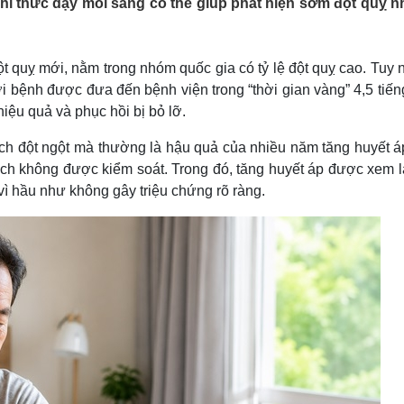
khi thức dậy mỗi sáng có thể giúp phát hiện sớm đột quỵ 
Lịch thi đấu bóng đá
Xe máy
Thế giới thể thao
Tư vấn
eSports
V
Hậu trường
 quỵ mới, nằm trong nhóm quốc gia có tỷ lệ đột quỵ cao. Tuy n
i bệnh được đưa đến bệnh viện trong “thời gian vàng” 4,5 tiến
Văn hóa
Giải trí
D
 hiệu quả và phục hồi bị bỏ lỡ.
Sân khấu - Điện ảnh
Nghệ sĩ
Văn học
Thời trang
ch đột ngột mà thường là hậu quả của nhiều năm tăng huyết áp
Âm nhạc
Sao Việt
c
h không được kiểm soát. Trong đó, tăng huyết áp được xem l
Di sản
vì hầu như không gây triệu chứng rõ ràng.