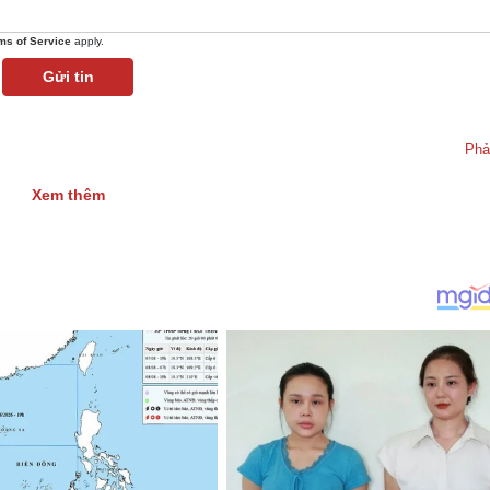
ms of Service
apply.
Gửi tin
Phả
Xem thêm