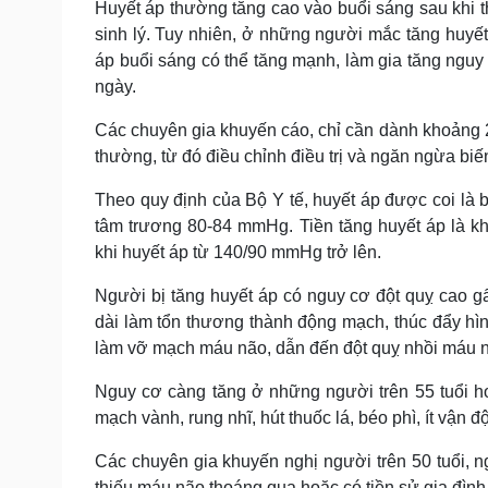
Huyết áp thường tăng cao vào buổi sáng sau khi 
sinh lý. Tuy nhiên, ở những người mắc tăng huyế
áp buổi sáng có thể tăng mạnh, làm gia tăng nguy
ngày.
Các chuyên gia khuyến cáo, chỉ cần dành khoảng 2
thường, từ đó điều chỉnh điều trị và ngăn ngừa bi
Theo quy định của Bộ Y tế, huyết áp được coi là
tâm trương 80-84 mmHg. Tiền tăng huyết áp là k
khi huyết áp từ 140/90 mmHg trở lên.
Người bị tăng huyết áp có nguy cơ đột quỵ cao g
dài làm tổn thương thành động mạch, thúc đẩy h
làm vỡ mạch máu não, dẫn đến đột quỵ nhồi máu n
Nguy cơ càng tăng ở những người trên 55 tuổi h
mạch vành, rung nhĩ, hút thuốc lá, béo phì, ít vận
Các chuyên gia khuyến nghị người trên 50 tuổi, 
thiếu máu não thoáng qua hoặc có tiền sử gia đình 