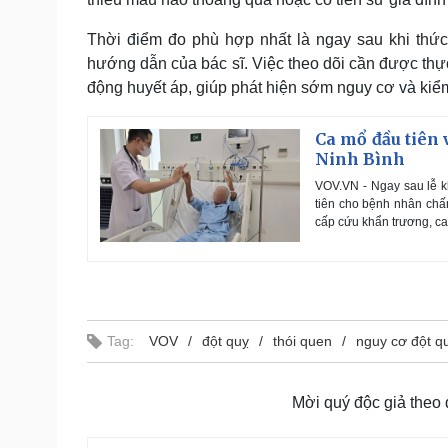
Thời điểm đo phù hợp nhất là ngay sau khi thức
hướng dẫn của bác sĩ. Việc theo dõi cần được thực
động huyết áp, giúp phát hiện sớm nguy cơ và kiể
Ca mổ đầu tiên 
Ninh Bình
VOV.VN - Ngay sau lễ k
tiên cho bệnh nhân chấn
cấp cứu khẩn trương, can
Tag:
VOV
đột quỵ
thói quen
nguy cơ đột q
Mời quý độc giả theo