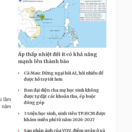
Áp thấp nhiệt đới ít có khả năng
mạnh lên thành bão
Cà Mau: Đừng ngại hỏi AI, hỏi nhiều để
được hỗ trợ tốt hơn
Ban đại diện cha mẹ học sinh không
được tự đặt các khoản thu, ép buộc
i lầm
đóng góp
u năm
3 triệu học sinh, sinh viên TP.HCM được
khám miễn phí từ năm 2026-2027
Sau phản ánh của VOV, điểm ngập ở xã