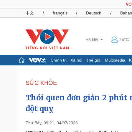
VO
中文
/
français
/
Deutsch
/
Bahas
25°C
Hà Nội
Chính trị
Xã hội
Thế giới
Multimedia
K
Chính trị
Xã hội
Đảng
Tin 24h
SỨC KHỎE
Tổ chức nhân sự
Dự báo thời tiết
Quốc hội
Giáo dục
Thói quen đơn giản 2 phút 
Nhận diện sự thật
Dấu ấn VOV
Việc làm
đột quỵ
Biển đảo
Pháp luật
Quân sự - Quốc phòng
Thứ Bảy, 09:21, 04/07/2026
Vụ án
Vũ khí