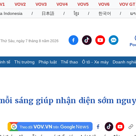
V1
VOV2
VOV3
VOV4
VOV5
VOV6
VOV GT
a Indonesia
/
日本語
/
ខ្មែរ
/
한국어
/
ພາ
Thứ Sáu, ngày 7 tháng 8 năm 2026
Po
inh tế
Thị trường
Pháp luật
Thể thao
Ô tô - Xe máy
Doanh nghi
Thế giới
Multimedia
K
Quan sát
Video
B
Cuộc sống đó đây
Ảnh
K
Hồ sơ
E-Magazine
mỗi sáng giúp nhận diện sớm nguy
Infographic
Thể thao
Ô tô - Xe máy
D
Bóng đá
Ô tô
T