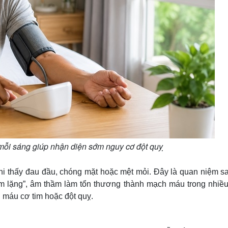
mỗi sáng giúp nhận diện sớm nguy cơ đột quỵ
khi thấy đau đầu, chóng mặt hoặc mệt mỏi. Đây là quan niệm sa
hầm lặng”, âm thầm làm tổn thương thành mạch máu trong nhiề
i máu cơ tim hoặc đột quỵ.