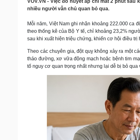
VOV.VN - Việc đo huyết áp chỉ mất 2 phút sau 
Tin nóng
Việt Nam
nhiều người vẫn chủ quan bỏ qua.
Tư vấn luật
Phân tích
Mỗi năm, Việt Nam ghi nhận khoảng 222.000 ca đột
theo thống kê của Bộ Y tế, chỉ khoảng 23,2% ngườ
Sức khỏe
Đời sống
sau khi xuất hiện triệu chứng, khiến cơ hội điều trị
Dinh dưỡng - món ngon
Nhà đẹp
Cây thuốc
Blog
Theo các chuyên gia, đột quỵ không xảy ra một cá
Sản phụ khoa
Tình yêu - Gia đình
tháo đường, xơ vữa động mạch hoặc bệnh tim mạc
Nhi khoa
tố nguy cơ quan trọng nhất nhưng lại dễ bị bỏ qua 
Nam khoa
Làm đẹp - giảm cân
Phòng mạch online
Ăn sạch sống khỏe
Cải chính