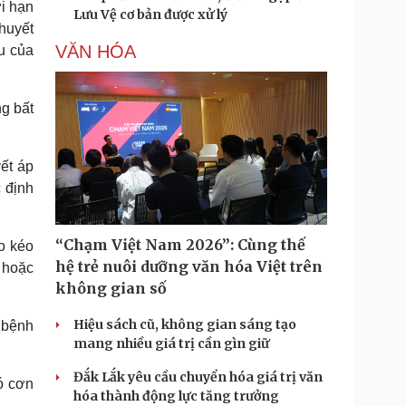
i hạn
Lưu Vệ cơ bản được xử lý
huyết
VĂN HÓA
u của
g bất
ết áp
 định
“Chạm Việt Nam 2026”: Cùng thế
o kéo
hệ trẻ nuôi dưỡng văn hóa Việt trên
 hoặc
không gian số
Hiệu sách cũ, không gian sáng tạo
 bệnh
mang nhiều giá trị cần gìn giữ
Đắk Lắk yêu cầu chuyển hóa giá trị văn
ó cơn
hóa thành động lực tăng trưởng