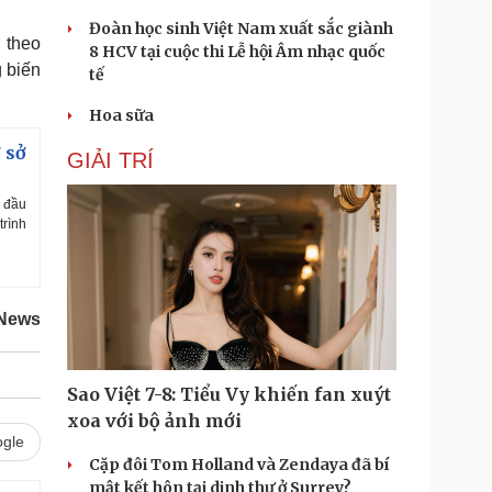
Đoàn học sinh Việt Nam xuất sắc giành
 theo
8 HCV tại cuộc thi Lễ hội Âm nhạc quốc
g biến
tế
Hoa sữa
 sở
GIẢI TRÍ
ổ đầu
trình
 News
Sao Việt 7-8: Tiểu Vy khiến fan xuýt
xoa với bộ ảnh mới
gle
Cặp đôi Tom Holland và Zendaya đã bí
mật kết hôn tại dinh thự ở Surrey?