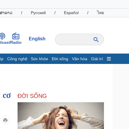
ສາລາວ
/
Русский
/
Español
/
ไทย
English
dcast
Radio
ệp
Công nghệ
Sức khỏe
Đời sống
Văn hóa
Giải trí
inh tế
Thị trường
ất động sản
Giá vàng
hởi nghiệp
Tiêu dùng
Tỷ giá
 cơ
ĐỜI SỐNG
Chứng khoán
Giá cà phê
oanh nghiệp
Công nghệ
hông tin doanh nghiệp
Sành điệu