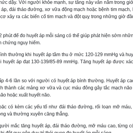
thức dậy. Với người khỏe mạnh, sự tăng này vẫn nằm trong giớ
t áp, đái tháo đường, xơ vữa động mạch hoặc bệnh tim mạch, 
 cơ xảy ra các biến cố tim mạch và đột quỵ trong những giờ đầ
 phút để đo huyết áp mỗi sáng có thể giúp phát hiện sớm nhữn
ến chứng nguy hiểm.
 bình thường khi huyết áp tâm thu ở mức 120-129 mmHg và huy
hi huyết áp đạt 130-139/85-89 mmHg. Tăng huyết áp được xác
ấp 4-6 lần so với người có huyết áp bình thường. Huyết áp ca
ình thành các mảng xơ vữa và cục máu đông gây tắc mạch não
ão hoặc xuất huyết não.
oặc có kèm các yếu tố như đái tháo đường, rối loạn mỡ máu,
 động và thường xuyên căng thẳng.
người mắc tăng huyết áp, đái tháo đường, mỡ máu cao, từng c
bị đột quỵ nên duy trì thói quen đo huyết áp mỗi sáng.