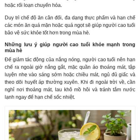
hoặc rối loạn chuyển hóa.
Duy trì chế độ ăn cân đối, đa dạng thực phẩm và hạn chế
các món ăn quá mặn hoặc quá ngọt sẽ giúp người cao tuổi
bảo vệ sức khỏe tốt hơn trong mùa hè.
Những lưu ý giúp người cao tuổi khỏe mạnh trong
mùa hè
Để giảm tác động của nắng nóng, người cao tuổi nên hạn
chế ra ngoài giờ nắng gắt, mặc quần áo thoáng mát, tập
luyện nhẹ vào sáng sớm hoặc chiều mát, ngủ đủ giấc và
theo dõi huyết áp thường xuyên. Khi đi ngoài trời về, cần
nghỉ nơi thoáng mát, lau khô mồ hôi và tránh tắm nước
lạnh ngay để hạn chế sốc nhiệt.
Kinh tế
Thị trường
Bất động sản
Giá vàng
Khởi nghiệp
Tiêu dùng
Tỷ giá
Chứng khoán