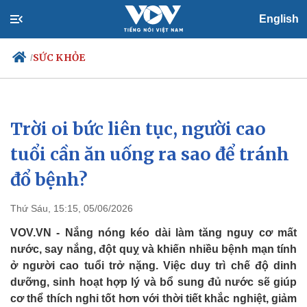
English
SỨC KHỎE
/
Trời oi bức liên tục, người cao
Chính trị
Xã hội
Đảng
Tin 24h
tuổi cần ăn uống ra sao để tránh
Tổ chức nhân sự
Dự báo thời tiết
đổ bệnh?
Quốc hội
Giáo dục
Nhận diện sự thật
Dấu ấn VOV
Việc làm
Thứ Sáu, 15:15, 05/06/2026
Biển đảo
VOV.VN - Nắng nóng kéo dài làm tăng nguy cơ mất
nước, say nắng, đột quỵ và khiến nhiều bệnh mạn tính
ở người cao tuổi trở nặng. Việc duy trì chế độ dinh
dưỡng, sinh hoạt hợp lý và bổ sung đủ nước sẽ giúp
cơ thể thích nghi tốt hơn với thời tiết khắc nghiệt, giảm