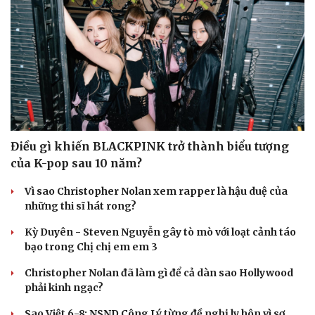
Điều gì khiến BLACKPINK trở thành biểu tượng
của K-pop sau 10 năm?
Vì sao Christopher Nolan xem rapper là hậu duệ của
những thi sĩ hát rong?
Kỳ Duyên - Steven Nguyễn gây tò mò với loạt cảnh táo
bạo trong Chị chị em em 3
Christopher Nolan đã làm gì để cả dàn sao Hollywood
phải kinh ngạc?
Sao Việt 6-8: NSND Công Lý từng đề nghị ly hôn vì sợ