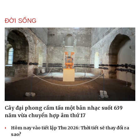
ĐỜI SỐNG
Sức khỏe
Đời sống
Dinh dưỡng - món ngon
Nhà đẹp
Cây thuốc
Blog
Sản phụ khoa
Tình yêu - Gia đình
Nhi khoa
Nam khoa
Làm đẹp - giảm cân
Phòng mạch online
Ăn sạch sống khỏe
Cây đại phong cầm tấu một bản nhạc suốt 639
năm vừa chuyển hợp âm thứ 17
Hôm nay vào tiết lập Thu 2026: Thời tiết sẽ thay đổi ra
sao?