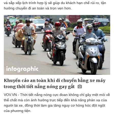
và sắp xếp lịch trình hợp lý sẽ giúp du khách hạn chế rủi ro, tận
hưởng chuyến đi an toàn và trọn vẹn hơn.
Doanh nghiệp
Công nghệ
Thông tin doanh nghiệp
Sành điệu
Doanh nghiệp 24h
Tin Công nghệ
Doanh nhân
Trải nghiệm
Vì cộng đồng
Chuyển đổi số
Khuyến cáo an toàn khi di chuyển bằng xe máy
trong thời tiết nắng nóng gay gắt
VOV.VN - Thời tiết nắng nóng cực đoan không chỉ gây mệt mỏi về
thể chất mà còn ảnh hưởng trực tiếp đến khả năng phản xạ của
người lái xe, đồng thời làm gia tăng nguy cơ hỏng hóc đột ngột
của phương tiện.