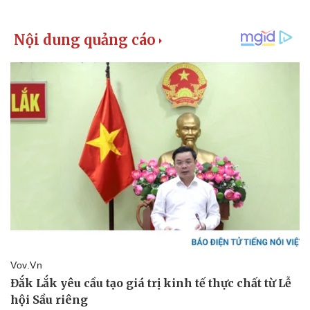
Vụ án
Vũ khí
Tin nóng
Việt Nam
Tư vấn luật
Phân tích