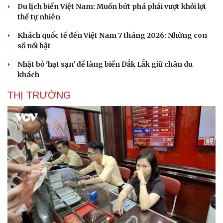
Du lịch biển Việt Nam: Muốn bứt phá phải vượt khỏi lợi
thế tự nhiên
Khách quốc tế đến Việt Nam 7 tháng 2026: Những con
số nổi bật
Nhặt bỏ 'hạt sạn' để làng biển Đắk Lắk giữ chân du
khách
THỊ TRƯỜNG
Du lịch
Podcast
Tư vấn
Câu chuyện thời sự
Săn Tour
Đọc truyện đêm khuya
check-in
Cửa sổ tình yêu
Kể chuyện cho bé