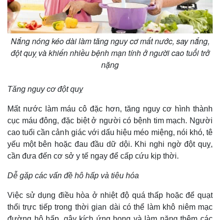
Nắng nóng kéo dài làm tăng nguy cơ mất nước, say nắng,
đột quỵ và khiến nhiều bệnh mạn tính ở người cao tuổi trở
nặng
Tăng nguy cơ đột quỵ
Mất nước làm máu cô đặc hơn, tăng nguy cơ hình thành
cục máu đông, đặc biệt ở người có bệnh tim mạch. Người
cao tuổi cần cảnh giác với dấu hiệu méo miệng, nói khó, tê
Thế giới
Multimedia
yếu một bên hoặc đau đầu dữ dội. Khi nghi ngờ đột quỵ,
Quan sát
Video
cần đưa đến cơ sở y tế ngay để cấp cứu kịp thời.
Cuộc sống đó đây
Ảnh
Hồ sơ
E-Magazine
Dễ gặp các vấn đề hô hấp và tiêu hóa
Infographic
Việc sử dụng điều hòa ở nhiệt độ quá thấp hoặc để quạt
thổi trực tiếp trong thời gian dài có thể làm khô niêm mạc
đường hô hấp, gây kích ứng họng và làm nặng thêm các