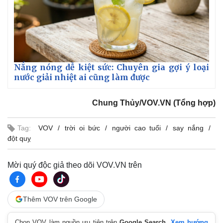
Giá cà phê
Nắng nóng dễ kiệt sức: Chuyên gia gợi ý loại
nước giải nhiệt ai cũng làm được
Chung Thủy/VOV.VN (Tổng hợp)
Tag:
VOV
trời oi bức
người cao tuổi
say nắng
đột quỵ
Mời quý độc giả theo dõi VOV.VN trên
Thêm VOV trên Google
Chọn VOV làm nguồn ưu tiên trên
Google Search
.
Xem hướng