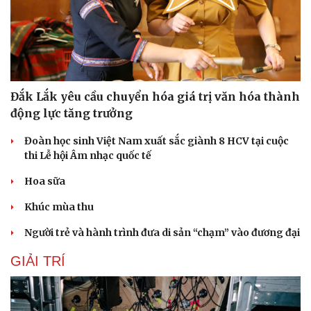
Đắk Lắk yêu cầu chuyển hóa giá trị văn hóa thành
động lực tăng trưởng
Đoàn học sinh Việt Nam xuất sắc giành 8 HCV tại cuộc
thi Lễ hội Âm nhạc quốc tế
Hoa sữa
Văn hóa
Giải trí
Khúc mùa thu
Sân khấu - Điện ảnh
Nghệ sĩ
Người trẻ và hành trình đưa di sản “chạm” vào đương đại
Văn học
Thời trang
Âm nhạc
Sao Việt
GIẢI TRÍ
Di sản