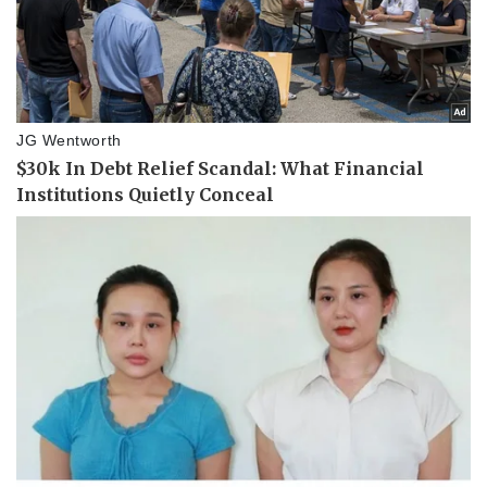
Thể thao
Ô tô - Xe máy
Bóng đá
Ô tô
Lịch thi đấu bóng đá
Xe máy
Thế giới thể thao
Tư vấn
eSports
Hậu trường