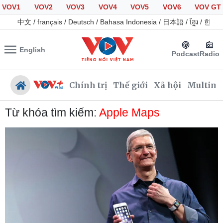
VOV1
VOV2
VOV3
VOV4
VOV5
VOV6
VOV GT
中文
/
français
/
Deutsch
/
Bahasa Indonesia
/
日本語
/
ខ្មែរ
/
한국
English
Podcast
Radio
Chính trị
Thế giới
Xã hội
Multime
Từ khóa tìm kiếm:
Apple Maps
Chính trị
Xã hội
Đảng
Tin 24h
Tổ chức nhân sự
Giáo dục
Quốc hội
Dự báo thời tiết
Nhận diện sự thật
Dấu ấn VOV
Việc làm
Biển đảo