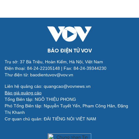
Đời sống
Văn hóa
Nhà đẹp
Sân khấu - Điện ảnh
Tình yêu - Gia đình
Văn học
BÁO ĐIỆN TỬ VOV
Blog
Âm nhạc
Di sản
Trụ sở: 37 Bà Triệu, Hoàn Kiếm, Hà Nội, Việt Nam
Điện thoại: 84-24-22105148 | Fax: 84-24-39344230
Thư điện tử: baodientuvov@vov.vn
Liên hệ quảng cáo: quangcao@vovnews.vn
Báo giá quảng cáo
Tổng Biên tập: NGÔ THIỆU PHONG
Giải trí
Du lịch
Phó Tổng Biên tập: Nguyễn Tuyết Yến, Phạm Công Hân, Đặng
Nghệ sĩ
Tư vấn
Thị Khanh
Thời trang
Săn Tour
Cơ quan chủ quản: ĐÀI TIẾNG NÓI VIỆT NAM
Sao Việt
check-in