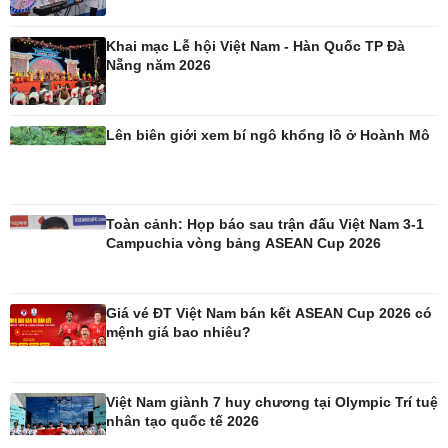
Ô tô
Thông tin doanh nghiệp
Khai mạc Lễ hội Việt Nam - Hàn Quốc TP Đà
Xe máy
Doanh nghiệp 24h
Nẵng năm 2026
Tư vấn
Doanh nhân
Vì cộng đồng
Lên biên giới xem bí ngô khổng lồ ở Hoành Mô
Toàn cảnh: Họp báo sau trận đấu Việt Nam 3-1
Công nghệ
Sức khỏe
Campuchia vòng bảng ASEAN Cup 2026
Sành điệu
Dinh dưỡng - món ngon
Tin Công nghệ
Cây thuốc
Trải nghiệm
Sản phụ khoa
Giá vé ĐT Việt Nam bán kết ASEAN Cup 2026 có
Chuyển đổi số
Nhi khoa
mệnh giá bao nhiêu?
Nam khoa
Làm đẹp - giảm cân
Phòng mạch online
Việt Nam giành 7 huy chương tại Olympic Trí tuệ
Ăn sạch sống khỏe
nhân tạo quốc tế 2026