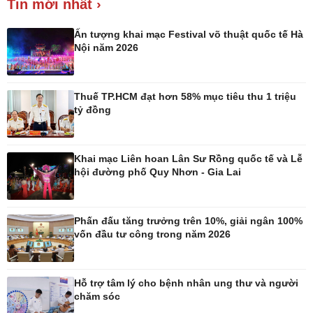
Tin mới nhất ›
Giá cà phê
Ấn tượng khai mạc Festival võ thuật quốc tế Hà
Nội năm 2026
Thuế TP.HCM đạt hơn 58% mục tiêu thu 1 triệu
Pháp luật
Thể thao
tỷ đồng
Vụ án
Pickleball
Tin nóng
Bóng đá quốc tế
Tư vấn luật
Bóng đá Việt Nam
Khai mạc Liên hoan Lân Sư Rồng quốc tế và Lễ
Thế giới thể thao
hội đường phố Quy Nhơn - Gia Lai
Lịch thi đấu bóng đá
eSports
Hậu trường
Phấn đấu tăng trưởng trên 10%, giải ngân 100%
vốn đầu tư công trong năm 2026
Hỗ trợ tâm lý cho bệnh nhân ung thư và người
chăm sóc
Ô tô - Xe máy
Doanh nghiệp