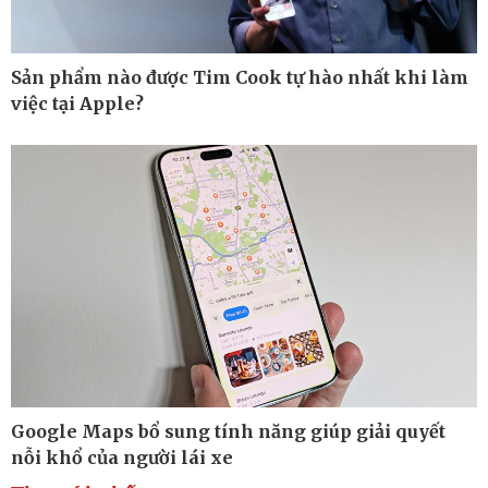
Sản phẩm nào được Tim Cook tự hào nhất khi làm
việc tại Apple?
Thế giới
Multimedia
Quan sát
Ảnh
Cuộc sống đó đây
Video
Hồ sơ
E-Magazine
Infographic
Kinh tế
Thị trường
Bất động sản
Giá vàng
Google Maps bổ sung tính năng giúp giải quyết
Khởi nghiệp
Tiêu dùng
Tỷ giá
nỗi khổ của người lái xe
Chứng khoán