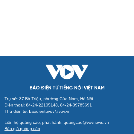
Biển đảo
Thế giới
Multimedia
Quan sát
Video
Cuộc sống đó đây
Ảnh
Hồ sơ
E-Magazine
Infographic
Kinh tế
Thị trường
Bất động sản
Giá vàng
Khởi nghiệp
Tiêu dùng
Tỷ giá
Chứng khoán
Giá cà phê
BÁO ĐIỆN TỬ TIẾNG NÓI VIỆT NAM
Pháp luật
Quân sự - Quốc phòng
Trụ sở: 37 Bà Triệu, phường Cửa Nam, Hà Nội
Vụ án
Vũ khí
Điện thoại: 84-24-22105148, 84-24-39785691
Tin nóng
Việt Nam
Thư điện tử: baodientuvov@vov.vn
Tư vấn luật
Phân tích
Liên hệ quảng cáo, phát hành: quangcao@vovnews.vn
Thể thao
Ô tô - Xe máy
Báo giá quảng cáo
Bóng đá
Ô tô