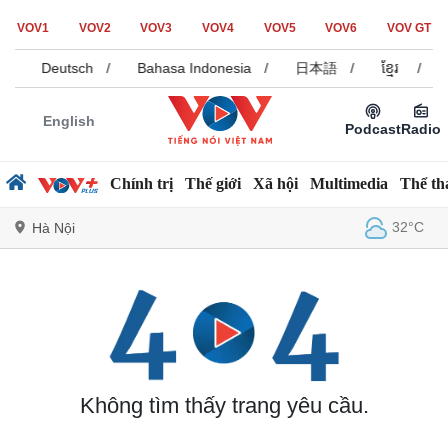
VOV1
VOV2
VOV3
VOV4
VOV5
VOV6
VOV GT
/
Deutsch
/
Bahasa Indonesia
/
日本語
/
ខ្មែរ
/
English
Podcast
Radio
Chính trị
Thế giới
Xã hội
Multimedia
Thể th
32°C
Hà Nội
Chính trị
Xã hội
Đảng
Tin 24h
Tổ chức nhân sự
Dự báo thời tiết
Quốc hội
Giáo dục
Không tìm thấy trang yêu cầu.
Nhận diện sự thật
Dấu ấn VOV
Việc làm