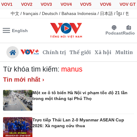
VOV1
VOV2
VOV3
VOV4
VOV5
VOV6
VOV GT
中文
/
français
/
Deutsch
/
Bahasa Indonesia
/
日本語
/
ខ្មែរ
/
한국
English
Podcast
Radio
Chính trị
Thế giới
Xã hội
Multime
Từ khóa tìm kiếm:
manus
Tin mới nhất ›
Chính trị
Xã hội
Một xe ô tô biển Hà Nội vi phạm tốc độ 21 lần
Đảng
Tin 24h
trong một tháng tại Phú Thọ
Tổ chức nhân sự
Giáo dục
Quốc hội
Dự báo thời tiết
Nhận diện sự thật
Dấu ấn VOV
Trực tiếp Thái Lan 2-0 Myanmar ASEAN Cup
Việc làm
2026: Xà ngang cứu thua
Biển đảo