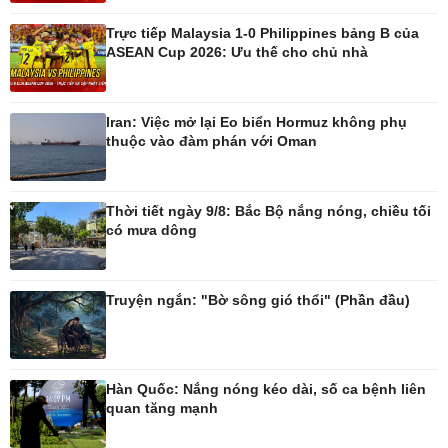
Trực tiếp Malaysia 1-0 Philippines bảng B của
Thế giới
Multimedia
ASEAN Cup 2026: Ưu thế cho chủ nhà
Quan sát
Ảnh
Cuộc sống đó đây
Video
Hồ sơ
E-Magazine
Iran: Việc mở lại Eo biển Hormuz không phụ
Infographic
thuộc vào đàm phán với Oman
Kinh tế
Thị trường
Thời tiết ngày 9/8: Bắc Bộ nắng nóng, chiều tối
có mưa dông
Bất động sản
Giá vàng
Khởi nghiệp
Tiêu dùng
Tỷ giá
Chứng khoán
Truyện ngắn: "Bờ sông gió thổi" (Phần đầu)
Giá cà phê
Pháp luật
Thể thao
Hàn Quốc: Nắng nóng kéo dài, số ca bệnh liên
quan tăng mạnh
Vụ án
Pickleball
Tin nóng
Bóng đá quốc tế