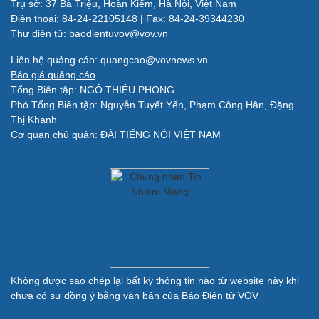
Trụ sở: 37 Bà Triệu, Hoàn Kiếm, Hà Nội, Việt Nam
Làm đẹp - giảm cân
Điện thoại: 84-24-22105148 | Fax: 84-24-39344230
Phòng mạch online
Thư điện tử: baodientuvov@vov.vn
Ăn sạch sống khỏe
Liên hệ quảng cáo: quangcao@vovnews.vn
Báo giá quảng cáo
Đời sống
Văn hóa
Tổng Biên tập: NGÔ THIỆU PHONG
Nhà đẹp
Sân khấu - Điện ảnh
Phó Tổng Biên tập: Nguyễn Tuyết Yến, Phạm Công Hân, Đặng
Tình yêu - Gia đình
Văn học
Thị Khanh
Blog
Âm nhạc
Cơ quan chủ quản: ĐÀI TIẾNG NÓI VIỆT NAM
Di sản
Giải trí
Du lịch
Nghệ sĩ
Tư vấn
Thời trang
Săn Tour
Sao Việt
check-in
Không được sao chép lại bất kỳ thông tin nào từ website này khi
chưa có sự đồng ý bằng văn bản của Báo Điện tử VOV
Quân sự - Quốc phòng
Vũ khí