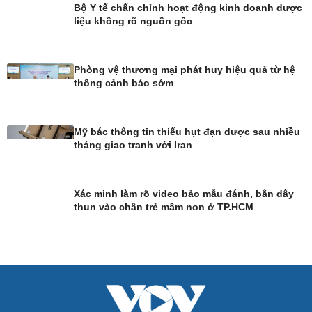
Tin Công nghệ
Cây thuốc
Bộ Y tế chấn chỉnh hoạt động kinh doanh dược
liệu không rõ nguồn gốc
Trải nghiệm
Sản phụ khoa
Chuyển đổi số
Nhi khoa
Nam khoa
Làm đẹp - giảm cân
Phòng vệ thương mại phát huy hiệu quả từ hệ
Phòng mạch online
thống cảnh báo sớm
Ăn sạch sống khỏe
Mỹ bác thông tin thiếu hụt đạn dược sau nhiều
tháng giao tranh với Iran
Xác minh làm rõ video bảo mẫu đánh, bắn dây
thun vào chân trẻ mầm non ở TP.HCM
Đời sống
Văn hóa
Nhà đẹp
Sân khấu - Điện ảnh
Tình yêu - Gia đình
Văn học
Blog
Âm nhạc
Di sản