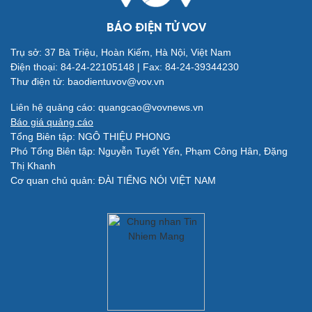
BÁO ĐIỆN TỬ VOV
Trụ sở: 37 Bà Triệu, Hoàn Kiếm, Hà Nội, Việt Nam
Điện thoại: 84-24-22105148 | Fax: 84-24-39344230
Thư điện tử: baodientuvov@vov.vn
Giải trí
Du lịch
Liên hệ quảng cáo: quangcao@vovnews.vn
Nghệ sĩ
Tư vấn
Báo giá quảng cáo
Thời trang
Săn Tour
Tổng Biên tập: NGÔ THIỆU PHONG
Sao Việt
check-in
Phó Tổng Biên tập: Nguyễn Tuyết Yến, Phạm Công Hân, Đặng
Thị Khanh
Cơ quan chủ quản: ĐÀI TIẾNG NÓI VIỆT NAM
Quân sự - Quốc phòng
Vũ khí
Việt Nam