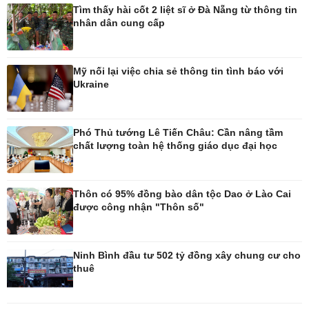
Tìm thấy hài cốt 2 liệt sĩ ở Đà Nẵng từ thông tin
nhân dân cung cấp
Mỹ nối lại việc chia sẻ thông tin tình báo với
Ukraine
Ô tô - Xe máy
Doanh nghiệp
Ô tô
Thông tin doanh nghiệp
Xe máy
Doanh nghiệp 24h
Phó Thủ tướng Lê Tiến Châu: Cần nâng tầm
Tư vấn
Doanh nhân
chất lượng toàn hệ thống giáo dục đại học
Vì cộng đồng
Thôn có 95% đồng bào dân tộc Dao ở Lào Cai
được công nhận "Thôn số"
Ninh Bình đầu tư 502 tỷ đồng xây chung cư cho
thuê
Công nghệ
Sức khỏe
Sành điệu
Dinh dưỡng - món ngon