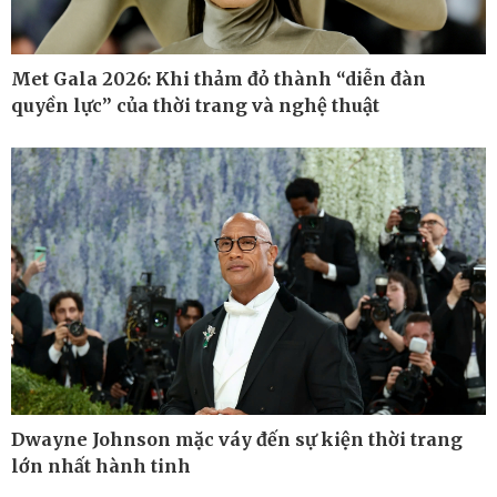
Met Gala 2026: Khi thảm đỏ thành “diễn đàn
quyền lực” của thời trang và nghệ thuật
Thế giới
Multimedia
Quan sát
Ảnh
Cuộc sống đó đây
Video
Hồ sơ
E-Magazine
Infographic
Dwayne Johnson mặc váy đến sự kiện thời trang
lớn nhất hành tinh
Kinh tế
Thị trường
Bất động sản
Giá vàng