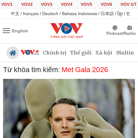
VOV1
VOV2
VOV3
VOV4
VOV5
VOV6
VOV GT
中文
/
français
/
Deutsch
/
Bahasa Indonesia
/
日本語
/
ខ្មែរ
/
한국
English
Podcast
Radio
Chính trị
Thế giới
Xã hội
Multime
Từ khóa tìm kiếm:
Met Gala 2026
Chính trị
Xã hội
Đảng
Tin 24h
Tổ chức nhân sự
Giáo dục
Quốc hội
Dự báo thời tiết
Nhận diện sự thật
Dấu ấn VOV
Việc làm
Biển đảo