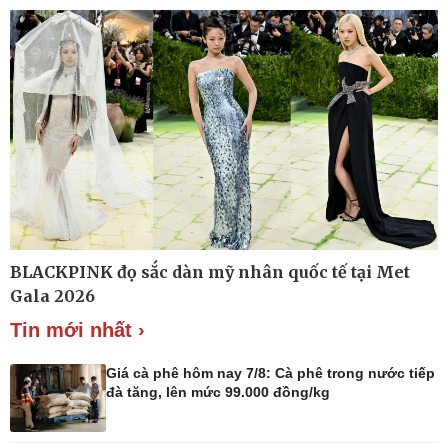
Khởi nghiệp
Tiêu dùng
Tỷ giá
Chứng khoán
Giá cà phê
Pháp luật
Thể thao
BLACKPINK đọ sắc dàn mỹ nhân quốc tế tại Met
Vụ án
Pickleball
Gala 2026
Tin nóng
Bóng đá quốc tế
Tin mới nhất ›
Tư vấn luật
Bóng đá Việt Nam
Thế giới thể thao
Lịch thi đấu bóng đá
Giá cà phê hôm nay 7/8: Cà phê trong nước tiếp
eSports
đà tăng, lên mức 99.000 đồng/kg
Hậu trường