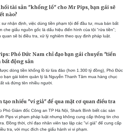
hối tài sản "khổng lồ" cho Mr Pips, bạn gái sẽ
ết nào?
 sư nhận định, việc dùng tiền phạm tội để đầu tư, mua bán bất
che giấu nguồn gốc là dấu hiệu điển hình của tội “rửa tiền”;
ên quan sẽ bị điều tra, xử lý nghiêm theo quy định pháp luật.
ips: Phó Đức Nam chỉ đạo bạn gái chuyển "tiền
 bất động sản
ược dòng tiền khổng lồ từ lừa đảo (hơn 1.300 tỷ đồng), Phó Đức
o bạn gái kiêm quản lý là Nguyễn Thanh Tâm mua hàng chục
đất và đứng tên nhiều người.
 tạo nhiều "ví giả" để qua mặt cơ quan điều tra
 Phó Giám đốc Công an TP Hà Nội, Shark Bình biết các sàn
 Mr Pips vi phạm pháp luật nhưng không cung cấp thông tin cho
ra. Đồng thời, chỉ đạo nhân viên tạo lập các "ví giả" để cung cấp
ều tra, với mục đích che giấu hành vi vi phạm.