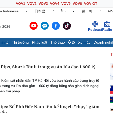
VOV1
VOV2
VOV3
VOV4
VOV5
VOV6
VOV GT
a Indonesia
/
日本語
/
ខ្មែរ
/
한국어
/
ພາ
m 2026
Podcast
Radio
inh tế
Thị trường
Pháp luật
Thể thao
Ô tô - Xe máy
Doanh nghi
Thế giới
Multimedia
K
T
Quan sát
Ảnh
B
Cuộc sống đó đây
Video
K
 Pips, Shark Bình trong vụ án lừa đảo 1.600 tỷ
Hồ sơ
E-Magazine
Infographic
 Kiểm sát nhân dân TP Hà Nội vừa ban hành cáo trạng truy tố
n trong vụ lừa đảo gần 1.600 tỷ đồng bằng sàn giao dịch ngoại
án trái phép.
Ô tô - Xe máy
Doanh nghiệp
C
Ô tô
Thông tin doanh nghiệp
ips: Bố Phó Đức Nam lên kế hoạch "chạy" giám
Xe máy
Doanh nghiệp 24h
Tư vấn
Doanh nhân
T
thần