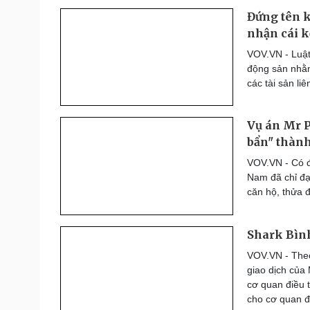
Đứng tên k
nhận cái k
VOV.VN - Luật
động sản nhằm 
các tài sản li
Vụ án Mr P
bẩn" thành
VOV.VN - Có đ
Nam đã chỉ đạ
căn hộ, thửa 
Shark Bình
VOV.VN - Theo
giao dịch của
cơ quan điều t
cho cơ quan đi