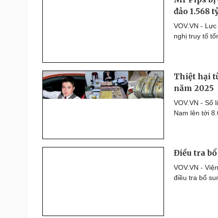
đảo 1.568 t
VOV.VN - Lực 
nghị truy tố 
Thiệt hại t
năm 2025
VOV.VN - Số li
Nam lên tới 8
Điều tra b
VOV.VN - Viện
điều tra bổ su