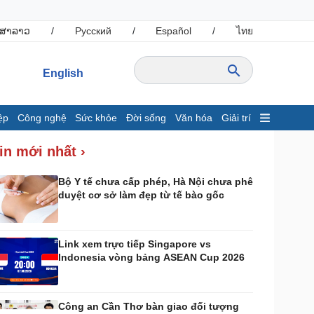
ສາລາວ
/
Русский
/
Español
/
ไทย
English
ệp
Công nghệ
Sức khỏe
Đời sống
Văn hóa
Giải trí
inh tế
Thị trường
in mới nhất ›
ất động sản
Giá vàng
hởi nghiệp
Tiêu dùng
Bộ Y tế chưa cấp phép, Hà Nội chưa phê
duyệt cơ sở làm đẹp từ tế bào gốc
Tỷ giá
Chứng khoán
Giá cà phê
Link xem trực tiếp Singapore vs
Indonesia vòng bảng ASEAN Cup 2026
ông nghệ
Sức khỏe
Sành điệu
Dinh dưỡng - món ngon
Tin Công nghệ
Cây thuốc
Công an Cần Thơ bàn giao đối tượng
rải nghiệm
Sản phụ khoa