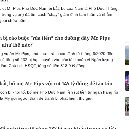
Vì cộng đồng
C
biết Mr Pips Phó Đức Nam bị bắt, bố của Nam là Phó Đức Thắng
n trong vụ án) đã tìm cách "chạy" giám định tâm thần và nhằm
goài chữa bệnh.
 bị cáo buộc "rửa tiền" cho đường dây Mr Pips
Giải trí
Du lịch
Q
g như thế nào?
Nghệ sĩ
Tư vấn
V
Thời trang
Săn Tour
g vụ án Mr Pips, nhà chức trách xác định từ tháng 6/2020 đến
Sao Việt
check-in
P
 có tổng số 232 bị hại chuyển vào các tài khoản ví Ngân lượng
 làm Chủ tịch HĐQT, tổng số tiền 318,9 tỷ đồng.
 bắt, bố mẹ Mr Pips vội rút 145 tỷ đồng để tẩu tán
con bị khởi tố, bố mẹ Phó Đức Nam liền rút tiền từ ngân hàng rồi
a Mỹ gửi người thân để tránh bị phát hiện, thu giữ.
đề nghị truy tố cùng 187 bị can khác trong vụ lừa