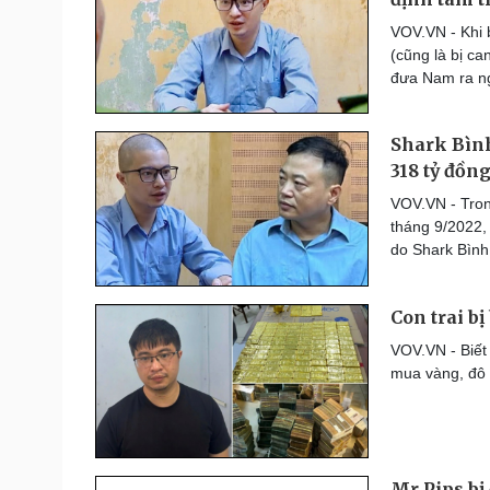
Thế giới thể thao
VOV.VN - Khi 
Lịch thi đấu bóng đá
(cũng là bị ca
eSports
đưa Nam ra n
Hậu trường
Shark Bình
Đời sống
Văn hóa
318 tỷ đồn
Nhà đẹp
Sân khấu - Điện ảnh
Tình yêu - Gia đình
Văn học
VOV.VN - Tron
Blog
Âm nhạc
tháng 9/2022,
Di sản
do Shark Bình
Con trai bị
VOV.VN - Biết 
mua vàng, đô l
Mr Pips bị 