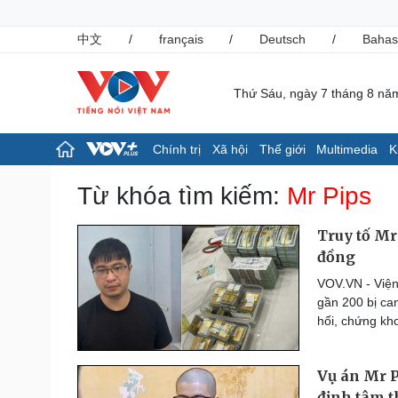
中文
/
français
/
Deutsch
/
Bahas
Thứ Sáu, ngày 7 tháng 8 nă
Chính trị
Xã hội
Thế giới
Multimedia
K
Chính trị
Xã hội
Từ khóa tìm kiếm:
Mr Pips
Đảng
Tin 24h
Tổ chức nhân sự
Giáo dục
Truy tố Mr
Quốc hội
Dự báo thời tiết
đồng
Nhận diện sự thật
Dấu ấn VOV
VOV.VN - Viện
Việc làm
gần 200 bị ca
Biển đảo
hối, chứng kho
Pháp luật
Thể thao
Vụ án
Pickleball
Vụ án Mr P
Tin nóng
Bóng đá quốc tế
Tư vấn luật
Bóng đá Việt Nam
định tâm 