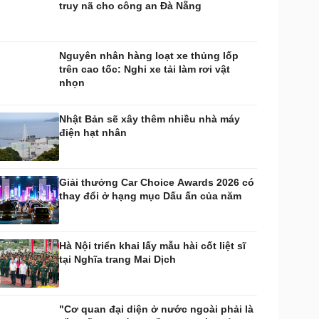
truy nã cho công an Đà Nẵng
huyển đổi số
Nhi khoa
Nam khoa
Làm đẹp - giảm cân
Nguyên nhân hàng loạt xe thủng lốp
Phòng mạch online
trên cao tốc: Nghi xe tải làm rơi vật
Ăn sạch sống khỏe
nhọn
uân sự - Quốc phòng
ũ khí
Nhật Bản sẽ xây thêm nhiều nhà máy
Việt Nam
điện hạt nhân
hân tích
Giải thưởng Car Choice Awards 2026 có
thay đổi ở hạng mục Dấu ấn của năm
Hà Nội triển khai lấy mẫu hài cốt liệt sĩ
tại Nghĩa trang Mai Dịch
"Cơ quan đại diện ở nước ngoài phải là