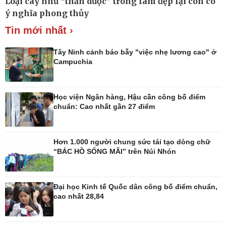
Loại cây như “thần dược” trong làm đẹp lại còn có
Xe máy
Doanh nghiệp 24h
ý nghĩa phong thủy
Tư vấn
Doanh nhân
Tin mới nhất ›
Vì cộng đồng
Tây Ninh cảnh báo bẫy "việc nhẹ lương cao" ở
Campuchia
Học viện Ngân hàng, Hậu cần công bố điểm
chuẩn: Cao nhất gần 27 điểm
Hơn 1.000 người chung sức tái tạo dòng chữ
“BÁC HỒ SỐNG MÃI” trên Núi Nhón
Công nghệ
Sức khỏe
Sành điệu
Dinh dưỡng - món ngon
Tin Công nghệ
Cây thuốc
Đại học Kinh tế Quốc dân công bố điểm chuẩn,
Trải nghiệm
Sản phụ khoa
cao nhất 28,84
Chuyển đổi số
Nhi khoa
Nam khoa
Làm đẹp - giảm cân