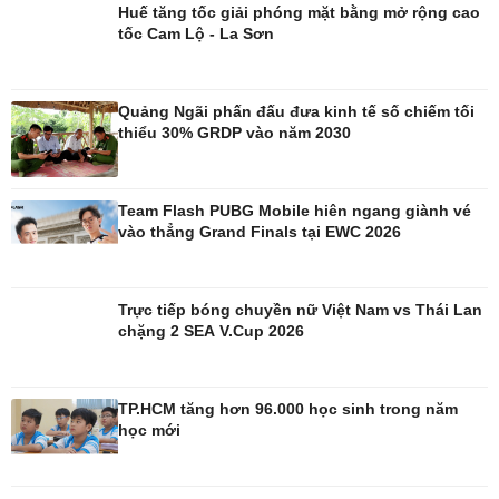
Huế tăng tốc giải phóng mặt bằng mở rộng cao
Phòng mạch online
tốc Cam Lộ - La Sơn
Ăn sạch sống khỏe
Quảng Ngãi phấn đấu đưa kinh tế số chiếm tối
thiểu 30% GRDP vào năm 2030
Team Flash PUBG Mobile hiên ngang giành vé
vào thẳng Grand Finals tại EWC 2026
Trực tiếp bóng chuyền nữ Việt Nam vs Thái Lan
Đời sống
Văn hóa
chặng 2 SEA V.Cup 2026
Nhà đẹp
Sân khấu - Điện ảnh
Tình yêu - Gia đình
Văn học
Blog
Âm nhạc
TP.HCM tăng hơn 96.000 học sinh trong năm
Di sản
học mới