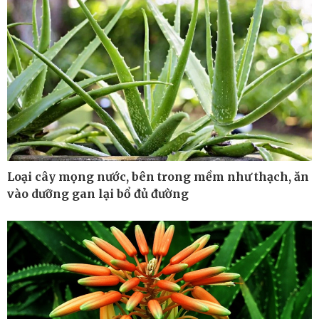
Kinh tế
Thị trường
Bất động sản
Giá vàng
Khởi nghiệp
Tiêu dùng
Tỷ giá
Chứng khoán
Giá cà phê
Loại cây mọng nước, bên trong mềm như thạch, ăn
vào dưỡng gan lại bổ đủ đường