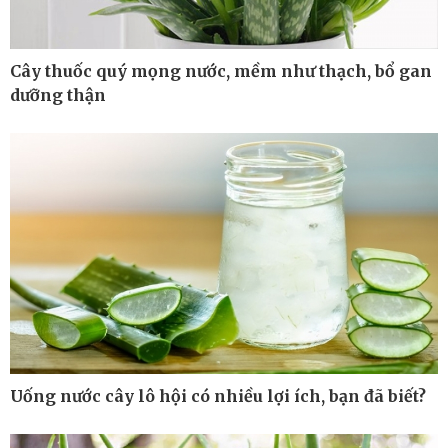
Cây thuốc quý mọng nước, mềm như thạch, bổ gan
dưỡng thận
Thế giới
Multimedia
Quan sát
Ảnh
Cuộc sống đó đây
Video
Hồ sơ
E-Magazine
Infographic
Uống nước cây lô hội có nhiều lợi ích, bạn đã biết?