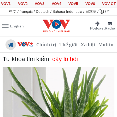
VOV1
VOV2
VOV3
VOV4
VOV5
VOV6
VOV GT
中文
/
français
/
Deutsch
/
Bahasa Indonesia
/
日本語
/
ខ្មែរ
/
한국
English
Podcast
Radio
Chính trị
Thế giới
Xã hội
Multime
Từ khóa tìm kiếm:
cây lô hội
Chính trị
Xã hội
Đảng
Tin 24h
Tổ chức nhân sự
Giáo dục
Quốc hội
Dự báo thời tiết
Nhận diện sự thật
Dấu ấn VOV
Việc làm
Biển đảo