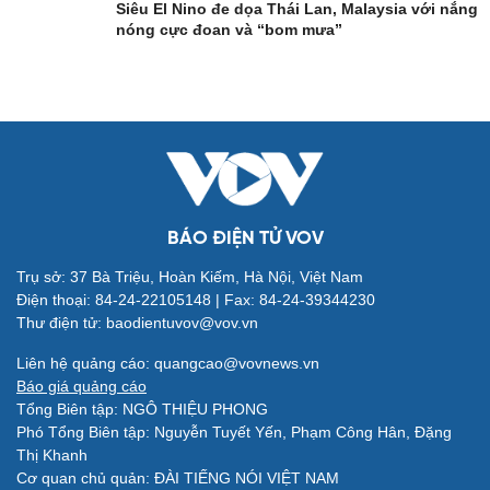
Siêu El Nino đe dọa Thái Lan, Malaysia với nắng
nóng cực đoan và “bom mưa”
Giải trí
Du lịch
Nghệ sĩ
Tư vấn
BÁO ĐIỆN TỬ VOV
Thời trang
Săn Tour
Sao Việt
check-in
Trụ sở: 37 Bà Triệu, Hoàn Kiếm, Hà Nội, Việt Nam
Điện thoại: 84-24-22105148 | Fax: 84-24-39344230
Thư điện tử: baodientuvov@vov.vn
Liên hệ quảng cáo: quangcao@vovnews.vn
Báo giá quảng cáo
Tổng Biên tập: NGÔ THIỆU PHONG
Phó Tổng Biên tập: Nguyễn Tuyết Yến, Phạm Công Hân, Đặng
Thị Khanh
Cơ quan chủ quản: ĐÀI TIẾNG NÓI VIỆT NAM