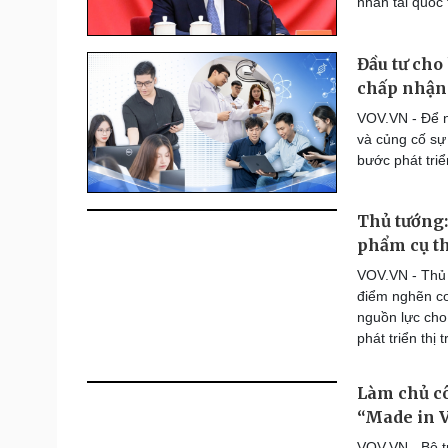
nhân tài quốc
Đầu tư cho
chấp nhận 
VOV.VN - Để n
và củng cố sự
bước phát triể
Thủ tướng:
phẩm cụ t
VOV.VN - Thủ 
điểm nghẽn cơ
nguồn lực cho
phát triển thị
Làm chủ cô
“Made in 
VOV.VN - Bộ t