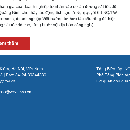
ham gia của doanh nghiệp tư nhân vào dự án đường sắt tốc độ
Quảng Ninh cho thấy tác động tích cực từ Nghị quyết 68-NQ/TW.
Siemens, doanh nghiệp Việt hướng tới hợp tác sâu rộng để hiện
g sắt tốc độ cao, từng bước nội địa hóa công nghệ.
em thêm
 Kiếm, Hà Nội, Việt Nam
Tổng Biên tập: 
48 | Fax: 84-24-39344230
Phó Tổng Biên tậ
v@vov.vn
Cơ quan chủ quả
gcao@vovnews.vn