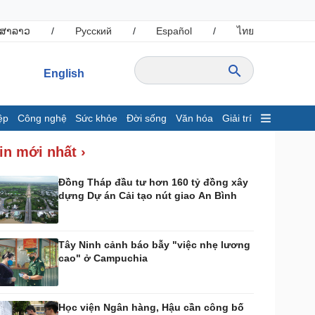
ສາລາວ
/
Русский
/
Español
/
ไทย
English
ệp
Công nghệ
Sức khỏe
Đời sống
Văn hóa
Giải trí
inh tế
Thị trường
in mới nhất ›
ất động sản
Giá vàng
hởi nghiệp
Tiêu dùng
Đồng Tháp đầu tư hơn 160 tỷ đồng xây
dựng Dự án Cải tạo nút giao An Bình
Tỷ giá
Chứng khoán
Giá cà phê
Tây Ninh cảnh báo bẫy "việc nhẹ lương
cao" ở Campuchia
ông nghệ
Sức khỏe
Sành điệu
Dinh dưỡng - món ngon
Tin Công nghệ
Cây thuốc
Học viện Ngân hàng, Hậu cần công bố
rải nghiệm
Sản phụ khoa