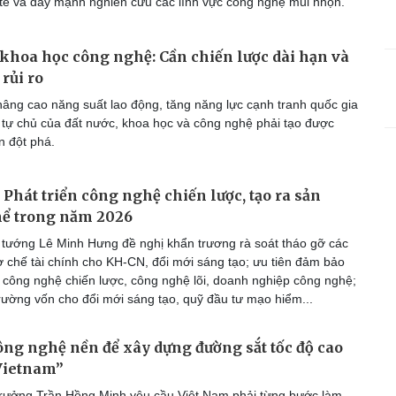
 tế và đẩy mạnh nghiên cứu các lĩnh vực công nghệ mũi nhọn.
 khoa học công nghệ: Cần chiến lược dài hạn và
rủi ro
âng cao năng suất lao động, tăng năng lực cạnh tranh quốc gia
 tự chủ của đất nước, khoa học và công nghệ phải tạo được
n đột phá.
 Phát triển công nghệ chiến lược, tạo ra sản
hể trong năm 2026
tướng Lê Minh Hưng đề nghị khẩn trương rà soát tháo gỡ các
 chế tài chính cho KH-CN, đổi mới sáng tạo; ưu tiên đảm bảo
 công nghệ chiến lược, công nghệ lõi, doanh nghiệp công nghệ;
 trường vốn cho đổi mới sáng tạo, quỹ đầu tư mạo hiểm...
ng nghệ nền để xây dựng đường sắt tốc độ cao
Vietnam”
rưởng Trần Hồng Minh yêu cầu Việt Nam phải từng bước làm