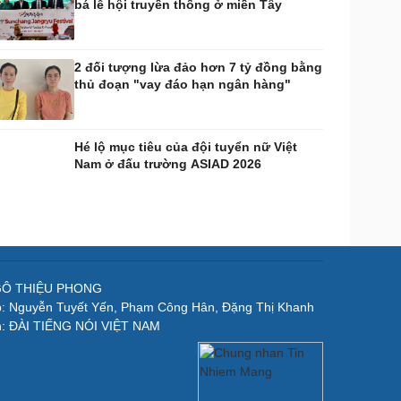
bá lễ hội truyền thống ở miền Tây
2 đối tượng lừa đảo hơn 7 tỷ đồng bằng
thủ đoạn "vay đáo hạn ngân hàng"
Hé lộ mục tiêu của đội tuyển nữ Việt
Nam ở đấu trường ASIAD 2026
NGÔ THIỆU PHONG
p: Nguyễn Tuyết Yến, Phạm Công Hân, Đặng Thị Khanh
n: ĐÀI TIẾNG NÓI VIỆT NAM