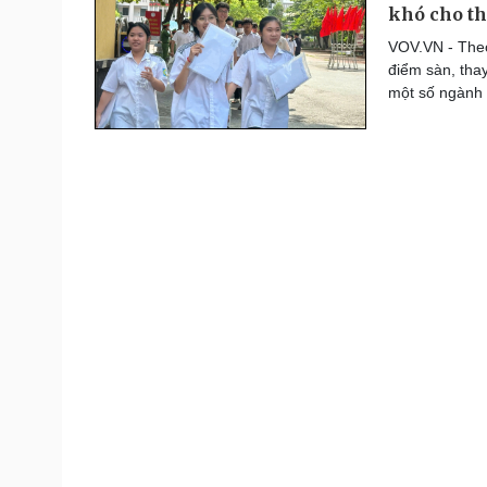
khó cho th
Thế giới thể thao
Lịch thi đấu bóng đá
VOV.VN - Theo
eSports
điểm sàn, thay
Hậu trường
một số ngành 
Đời sống
Văn hóa
Nhà đẹp
Sân khấu - Điện ảnh
Tình yêu - Gia đình
Văn học
Blog
Âm nhạc
Di sản