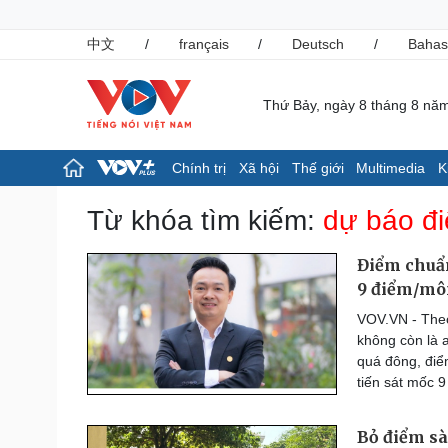
中文
/
français
/
Deutsch
/
Bahas
Thứ Bảy, ngày 8 tháng 8 nă
Chính trị
Xã hội
Thế giới
Multimedia
K
Chính trị
Xã hội
Từ khóa tìm kiếm:
dự báo đ
Đảng
Tin 24h
Tổ chức nhân sự
Giáo dục
Điểm chuẩn
Quốc hội
Dự báo thời tiết
9 điểm/mô
Nhận diện sự thật
Dấu ấn VOV
VOV.VN - Theo
Việc làm
không còn là ai
Biển đảo
quá đông, điểm
Pháp luật
Thể thao
tiến sát mốc 
Vụ án
Pickleball
Tin nóng
Bóng đá quốc tế
Bỏ điểm sà
Tư vấn luật
Bóng đá Việt Nam