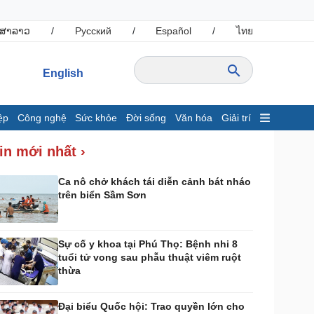
ສາລາວ
/
Русский
/
Español
/
ไทย
English
ệp
Công nghệ
Sức khỏe
Đời sống
Văn hóa
Giải trí
inh tế
Thị trường
in mới nhất ›
ất động sản
Giá vàng
hởi nghiệp
Tiêu dùng
Ca nô chở khách tái diễn cảnh bát nháo
trên biển Sầm Sơn
Tỷ giá
Chứng khoán
Giá cà phê
Sự cố y khoa tại Phú Thọ: Bệnh nhi 8
tuổi tử vong sau phẫu thuật viêm ruột
ông nghệ
Sức khỏe
thừa
Sành điệu
Dinh dưỡng - món ngon
Tin Công nghệ
Cây thuốc
Đại biểu Quốc hội: Trao quyền lớn cho
rải nghiệm
Sản phụ khoa