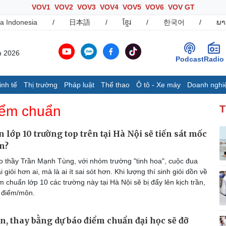
VOV1
VOV2
VOV3
VOV4
VOV5
VOV6
VOV GT
a Indonesia
/
日本語
/
ខ្មែរ
/
한국어
/
ພາ
m 2026
Podcast
Radio
inh tế
Thị trường
Pháp luật
Thể thao
Ô tô - Xe máy
Doanh nghi
Thế giới
Multimedia
K
iểm chuẩn
T
Quan sát
Ảnh
B
Cuộc sống đó đây
Video
K
 lớp 10 trường top trên tại Hà Nội sẽ tiến sát mốc
Hồ sơ
E-Magazine
n?
Infographic
 thầy Trần Mạnh Tùng, với nhóm trường "tinh hoa", cuộc đua
 giỏi hơn ai, mà là ai ít sai sót hơn. Khi lượng thí sinh giỏi dồn về
 chuẩn lớp 10 các trường này tại Hà Nội sẽ bị đẩy lên kịch trần,
Ô tô - Xe máy
Doanh nghiệp
C
9 điểm/môn.
Ô tô
Thông tin doanh nghiệp
Xe máy
Doanh nghiệp 24h
n, thay bằng dự báo điểm chuẩn đại học sẽ đỡ
Tư vấn
Doanh nhân
T