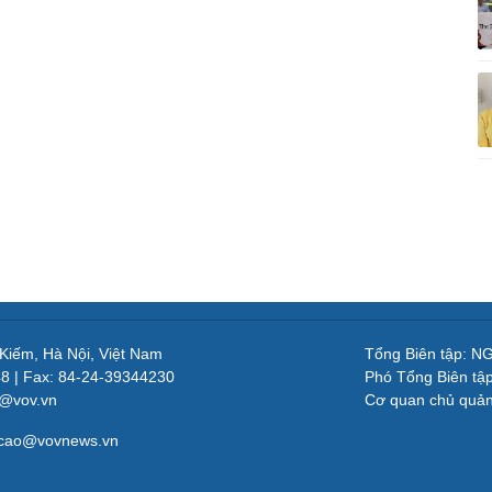
 Kiếm, Hà Nội, Việt Nam
Tổng Biên tập: 
48 | Fax: 84-24-39344230
Phó Tổng Biên tậ
v@vov.vn
Cơ quan chủ quả
gcao@vovnews.vn