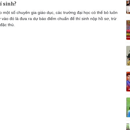
í sinh?
Vì cộng đồng
C
 một số chuyên gia giáo dục, các trường đại học có thể bỏ luôn
 vào đó là đưa ra dự báo điểm chuẩn để thí sinh nộp hồ sơ, trừ
đặc thù.
Giải trí
Du lịch
Q
Nghệ sĩ
Tư vấn
V
Thời trang
Săn Tour
Sao Việt
check-in
P