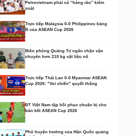
Petrovietnam phải có “hàng rào” kiểm
huyển đổi số
Nhi khoa
soát
Nam khoa
Làm đẹp - giảm cân
Trực tiếp Malaysia 0-0 Philippines bảng
Phòng mạch online
B của ASEAN Cup 2026
Ăn sạch sống khỏe
uân sự - Quốc phòng
ũ khí
Biên phòng Quảng Trị ngăn chặn vận
Việt Nam
chuyển hơn 210 kg vật liệu nổ
hân tích
Trực tiếp Thái Lan 0-0 Myanmar ASEAN
Cup 2026: "Voi chiến" quyết thắng
ĐT Việt Nam tập hồi phục chuẩn bị cho
bán kết ASEAN Cup 2026
Phó huyện trưởng của Hàn Quốc quảng