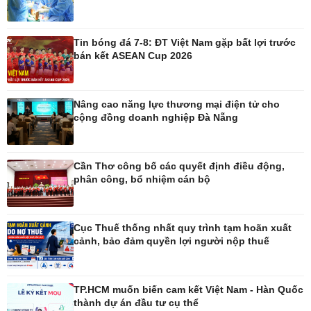
Thế giới
Multimedia
Tin bóng đá 7-8: ĐT Việt Nam gặp bất lợi trước
Quan sát
Ảnh
bán kết ASEAN Cup 2026
Cuộc sống đó đây
Video
Hồ sơ
E-Magazine
Infographic
Nâng cao năng lực thương mại điện tử cho
cộng đồng doanh nghiệp Đà Nẵng
Kinh tế
Thị trường
Bất động sản
Giá vàng
Cần Thơ công bố các quyết định điều động,
phân công, bổ nhiệm cán bộ
Khởi nghiệp
Tiêu dùng
Tỷ giá
Chứng khoán
Giá cà phê
Cục Thuế thống nhất quy trình tạm hoãn xuất
cảnh, bảo đảm quyền lợi người nộp thuế
Pháp luật
Thể thao
TP.HCM muốn biến cam kết Việt Nam - Hàn Quốc
Vụ án
Pickleball
thành dự án đầu tư cụ thể
Tin nóng
Bóng đá quốc tế