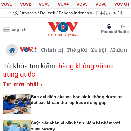
VOV1
VOV2
VOV3
VOV4
VOV5
VOV6
VOV GT
中文
/
français
/
Deutsch
/
Bahasa Indonesia
/
日本語
/
ខ្មែរ
/
한국
English
Podcast
Radio
Chính trị
Thế giới
Xã hội
Multime
Từ khóa tìm kiếm:
hàng không vũ trụ
trung quốc
Tin mới nhất ›
Chính trị
Xã hội
Đảng
Tin 24h
Ban đại diện cha mẹ học sinh không được tự
Tổ chức nhân sự
Giáo dục
đặt các khoản thu, ép buộc đóng góp
Quốc hội
Dự báo thời tiết
Nhận diện sự thật
Dấu ấn VOV
Việc làm
Suýt mất chân vì căn bệnh hiếm bị nhầm với
Biển đảo
viêm xương