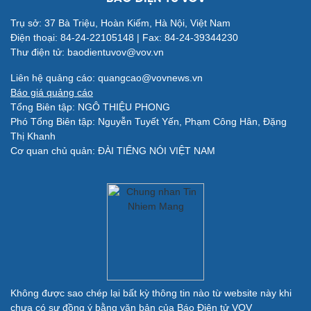
Làm đẹp - giảm cân
Trụ sở: 37 Bà Triệu, Hoàn Kiếm, Hà Nội, Việt Nam
Phòng mạch online
Điện thoại: 84-24-22105148 | Fax: 84-24-39344230
Ăn sạch sống khỏe
Thư điện tử: baodientuvov@vov.vn
Liên hệ quảng cáo: quangcao@vovnews.vn
Báo giá quảng cáo
Đời sống
Văn hóa
Tổng Biên tập: NGÔ THIỆU PHONG
Nhà đẹp
Sân khấu - Điện ảnh
Phó Tổng Biên tập: Nguyễn Tuyết Yến, Phạm Công Hân, Đặng
Tình yêu - Gia đình
Văn học
Thị Khanh
Blog
Âm nhạc
Cơ quan chủ quản: ĐÀI TIẾNG NÓI VIỆT NAM
Di sản
Giải trí
Du lịch
Nghệ sĩ
Tư vấn
Thời trang
Săn Tour
Sao Việt
check-in
Không được sao chép lại bất kỳ thông tin nào từ website này khi
chưa có sự đồng ý bằng văn bản của Báo Điện tử VOV
Quân sự - Quốc phòng