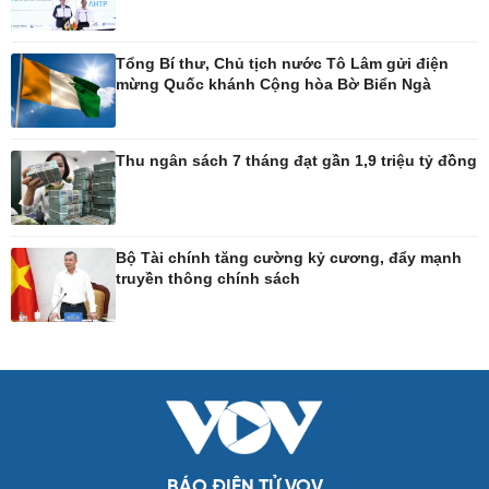
Tư vấn luật
Bóng đá Việt Nam
Thế giới thể thao
Lịch thi đấu bóng đá
Tổng Bí thư, Chủ tịch nước Tô Lâm gửi điện
mừng Quốc khánh Cộng hòa Bờ Biển Ngà
eSports
Hậu trường
Thu ngân sách 7 tháng đạt gần 1,9 triệu tỷ đồng
Ô tô - Xe máy
Doanh nghiệp
Ô tô
Thông tin doanh nghiệp
Xe máy
Doanh nghiệp 24h
Bộ Tài chính tăng cường kỷ cương, đẩy mạnh
Tư vấn
Doanh nhân
truyền thông chính sách
Vì cộng đồng
Công nghệ
Sức khỏe
Sành điệu
Dinh dưỡng - món ngon
Tin Công nghệ
Cây thuốc
Trải nghiệm
Sản phụ khoa
Chuyển đổi số
Nhi khoa
BÁO ĐIỆN TỬ VOV
Nam khoa