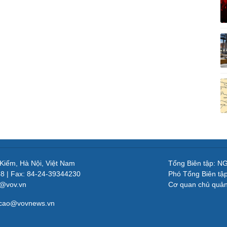
 Kiếm, Hà Nội, Việt Nam
Tổng Biên tập: 
48 | Fax: 84-24-39344230
Phó Tổng Biên tậ
v@vov.vn
Cơ quan chủ quả
gcao@vovnews.vn