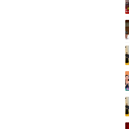
Vì cộng đồng
C
Giải trí
Du lịch
Q
Nghệ sĩ
Tư vấn
V
Thời trang
Săn Tour
Sao Việt
check-in
P