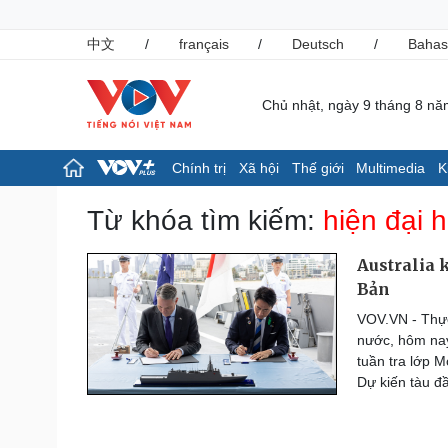
中文
/
français
/
Deutsch
/
Bahas
Chủ nhật, ngày 9 tháng 8 n
Chính trị
Xã hội
Thế giới
Multimedia
K
Chính trị
Xã hội
Từ khóa tìm kiếm:
hiện đại 
Đảng
Tin 24h
Tổ chức nhân sự
Giáo dục
Australia 
Quốc hội
Dự báo thời tiết
Bản
Nhận diện sự thật
Dấu ấn VOV
VOV.VN - Thực
Việc làm
nước, hôm nay
Biển đảo
tuần tra lớp M
Pháp luật
Thể thao
Dự kiến tàu đ
Vụ án
Pickleball
Tin nóng
Bóng đá quốc tế
Tư vấn luật
Bóng đá Việt Nam