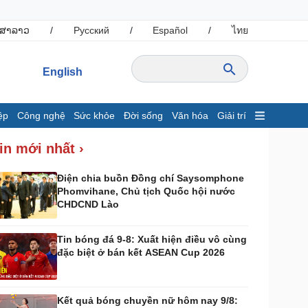
ສາລາວ
/
Русский
/
Español
/
ไทย
English
ệp
Công nghệ
Sức khỏe
Đời sống
Văn hóa
Giải trí
inh tế
Thị trường
in mới nhất ›
ất động sản
Giá vàng
hởi nghiệp
Tiêu dùng
Điện chia buồn Đồng chí Saysomphone
Phomvihane, Chủ tịch Quốc hội nước
Tỷ giá
CHDCND Lào
Chứng khoán
Giá cà phê
Tin bóng đá 9-8: Xuất hiện điều vô cùng
đặc biệt ở bán kết ASEAN Cup 2026
ông nghệ
Sức khỏe
Sành điệu
Dinh dưỡng - món ngon
Tin Công nghệ
Cây thuốc
Kết quả bóng chuyền nữ hôm nay 9/8:
rải nghiệm
Sản phụ khoa