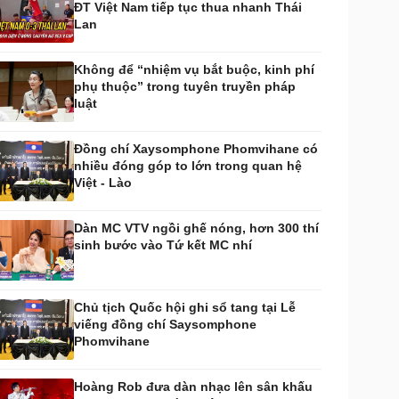
ĐT Việt Nam tiếp tục thua nhanh Thái
huyển đổi số
Nhi khoa
Lan
Nam khoa
Làm đẹp - giảm cân
Không để “nhiệm vụ bắt buộc, kinh phí
Phòng mạch online
phụ thuộc” trong tuyên truyền pháp
Ăn sạch sống khỏe
luật
uân sự - Quốc phòng
ũ khí
Đồng chí Xaysomphone Phomvihane có
Việt Nam
nhiều đóng góp to lớn trong quan hệ
hân tích
Việt - Lào
Dàn MC VTV ngồi ghế nóng, hơn 300 thí
sinh bước vào Tứ kết MC nhí
Chủ tịch Quốc hội ghi sổ tang tại Lễ
viếng đồng chí Saysomphone
Phomvihane
Hoàng Rob đưa dàn nhạc lên sân khấu