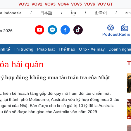
VOV1
VOV2
VOV3
VOV4
VOV5
VOV6
VOV GT
a Indonesia
/
日本語
/
ខ្មែរ
/
한국어
/
ພາ
ăm 2026
Podcast
Radio
inh tế
Thị trường
Pháp luật
Thể thao
Ô tô - Xe máy
Doanh nghi
Thế giới
Multimedia
K
hóa hải quân
T
Quan sát
Ảnh
B
Cuộc sống đó đây
Video
K
ký hợp đồng khủng mua tàu tuần tra của Nhật
Hồ sơ
E-Magazine
Infographic
 hiện kế hoạch tăng gấp đôi quy mô hạm đội tàu chiến mặt
, tại thành phố Melbourne, Australia vừa ký hợp đồng mua 3 tàu
ogami của Nhật Bản được cho là có giá trị 10 tỷ đô la Australia.
Ô tô - Xe máy
Doanh nghiệp
C
ầu tiên sẽ được bàn giao cho Australia vào năm 2029.
Ô tô
Thông tin doanh nghiệp
Xe máy
Doanh nghiệp 24h
Tư vấn
Doanh nhân
T