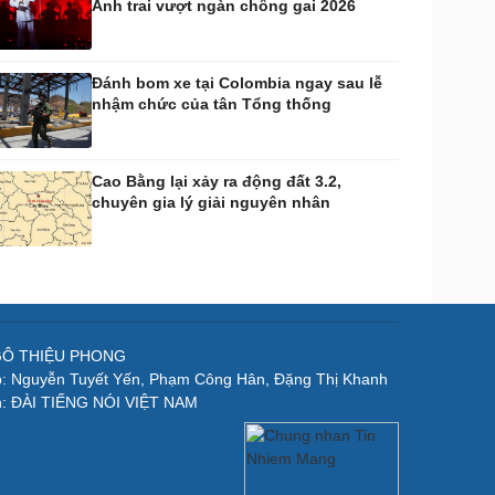
Anh trai vượt ngàn chông gai 2026
Đánh bom xe tại Colombia ngay sau lễ
nhậm chức của tân Tổng thống
Cao Bằng lại xảy ra động đất 3.2,
chuyên gia lý giải nguyên nhân
NGÔ THIỆU PHONG
p: Nguyễn Tuyết Yến, Phạm Công Hân, Đặng Thị Khanh
n: ĐÀI TIẾNG NÓI VIỆT NAM