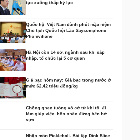
tục xuống thấp kỷ lục
huyển đổi số
Nhi khoa
Nam khoa
Làm đẹp - giảm cân
Quốc hội Việt Nam dành phút mặc niệm
Phòng mạch online
Chủ tịch Quốc hội Lào Saysomphone
Ăn sạch sống khỏe
Phomvihane
uân sự - Quốc phòng
ũ khí
Hà Nội còn 14 sở, ngành sau khi sáp
Việt Nam
nhập, tổ chức lại 5 cơ quan
hân tích
Giá bạc hôm nay: Giá bạc trong nước ở
mức 62,42 triệu đồng/kg
Chồng ghen tuông vô cớ từ khi tôi đi
làm giúp việc, hôn nhân đứng bên bờ
vực
Nhập môn Pickleball: Bài tập Dink Slice