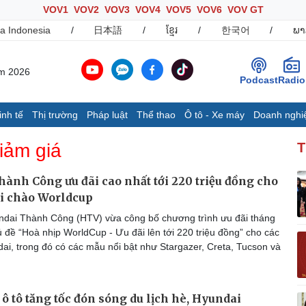
VOV1
VOV2
VOV3
VOV4
VOV5
VOV6
VOV GT
a Indonesia
/
日本語
/
ខ្មែរ
/
한국어
/
ພາ
ăm 2026
Podcast
Radio
inh tế
Thị trường
Pháp luật
Thể thao
Ô tô - Xe máy
Doanh nghi
Thế giới
Multimedia
K
iảm giá
T
Quan sát
Ảnh
B
Cuộc sống đó đây
Video
K
ành Công ưu đãi cao nhất tới 220 triệu đồng cho
Hồ sơ
E-Magazine
i chào Worldcup
Infographic
dai Thành Công (HTV) vừa công bố chương trình ưu đãi tháng
 đề “Hoà nhịp WorldCup - Ưu đãi lên tới 220 triệu đồng” cho các
ai, trong đó có các mẫu nổi bật như Stargazer, Creta, Tucson và
Ô tô - Xe máy
Doanh nghiệp
C
Ô tô
Thông tin doanh nghiệp
Xe máy
Doanh nghiệp 24h
 ô tô tăng tốc đón sóng du lịch hè, Hyundai
Tư vấn
Doanh nhân
T