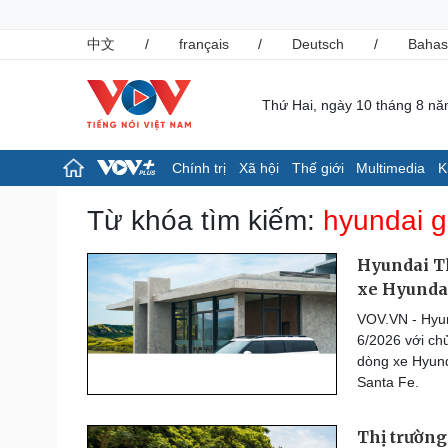
中文
/
français
/
Deutsch
/
Bahas
Thứ Hai, ngày 10 tháng 8 n
Chính trị
Xã hội
Thế giới
Multimedia
K
Chính trị
Xã hội
Từ khóa tìm kiếm:
hyundai g
Đảng
Tin 24h
Tổ chức nhân sự
Giáo dục
Hyundai Th
Quốc hội
Dự báo thời tiết
xe Hyunda
Nhận diện sự thật
Dấu ấn VOV
VOV.VN - Hyun
Việc làm
6/2026 với chủ
Biển đảo
dòng xe Hyund
Pháp luật
Thể thao
Santa Fe.
Vụ án
Pickleball
Tin nóng
Bóng đá quốc tế
Thị trường
Tư vấn luật
Bóng đá Việt Nam