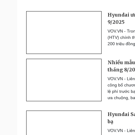
Hyundai ưu
9/2025
VOV.VN - Tron
(HTV) chính t
200 triệu đồn
Nhiều mẫu 
tháng 8/2
VOV.VN - Liên
công bố chươn
lệ phí trước 
ưa chuộng, ba
Hyundai Sa
bạ
VOV.VN - Liên