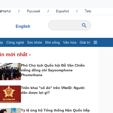
ສາລາວ
/
Русский
/
Español
/
ไทย
English
ệp
Công nghệ
Sức khỏe
Đời sống
Văn hóa
Giải trí
inh tế
Thị trường
in mới nhất ›
ất động sản
Giá vàng
hởi nghiệp
Tiêu dùng
Phó Chủ tịch Quốc hội Đỗ Văn Chiến
viếng đồng chí Saysomphone
Tỷ giá
Phomvihane
Chứng khoán
Giá cà phê
Triển khai "sổ đỏ" trên VNeID: Người
dân được lợi gì?
ông nghệ
Sức khỏe
Sành điệu
Dinh dưỡng - món ngon
Tin Công nghệ
Cây thuốc
Tỷ lệ ủng hộ Tổng thống Hàn Quốc tiếp
rải nghiệm
Sản phụ khoa