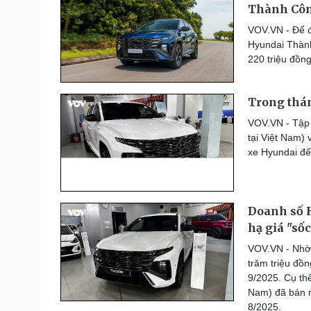
Thành Côn
Thế giới thể thao
Lịch thi đấu bóng đá
VOV.VN - Để đ
eSports
Hyundai Thành
Hậu trường
220 triệu đồng
Đời sống
Văn hóa
Trong thán
Nhà đẹp
Sân khấu - Điện ảnh
VOV.VN - Tập
Tình yêu - Gia đình
Văn học
tại Việt Nam)
Blog
Âm nhạc
xe Hyundai đế
Di sản
Doanh số 
hạ giá "sốc
VOV.VN - Nhờ 
trăm triệu đồ
9/2025. Cụ th
Nam) đã bán r
8/2025.