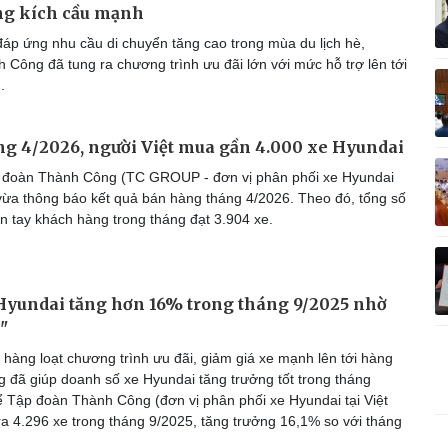
g kích cầu mạnh
Vì cộng đồng
C
áp ứng nhu cầu di chuyển tăng cao trong mùa du lịch hè,
 Công đã tung ra chương trình ưu đãi lớn với mức hỗ trợ lên tới
.
Giải trí
Du lịch
Q
g 4/2026, người Việt mua gần 4.000 xe Hyundai
Nghệ sĩ
Tư vấn
V
 đoàn Thành Công (TC GROUP - đơn vị phân phối xe Hyundai
Thời trang
Săn Tour
 vừa thông báo kết quả bán hàng tháng 4/2026. Theo đó, tổng số
Sao Việt
check-in
P
n tay khách hàng trong tháng đạt 3.904 xe.
Hyundai tăng hơn 16% trong tháng 9/2025 nhờ
"
hàng loạt chương trình ưu đãi, giảm giá xe mạnh lên tới hàng
ng đã giúp doanh số xe Hyundai tăng trưởng tốt trong tháng
ể Tập đoàn Thành Công (đơn vị phân phối xe Hyundai tại Việt
a 4.296 xe trong tháng 9/2025, tăng trưởng 16,1% so với tháng