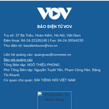
BÁO ĐIỆN TỬ VOV
Trụ sở: 37 Bà Triệu, Hoàn Kiếm, Hà Nội, Việt Nam
Điện thoại: 84-24-22105148 | Fax: 84-24-39344230
Thư điện tử: baodientuvov@vov.vn
Quân sự - Quốc phòng
Vũ khí
Liên hệ quảng cáo: quangcao@vovnews.vn
Việt Nam
Báo giá quảng cáo
Phân tích
Tổng Biên tập: NGÔ THIỆU PHONG
Phó Tổng Biên tập: Nguyễn Tuyết Yến, Phạm Công Hân, Đặng
Thị Khanh
Cơ quan chủ quản: ĐÀI TIẾNG NÓI VIỆT NAM