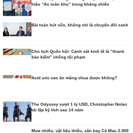
hiệu “An toàn khu” trong kháng chiến
Đời sống
Văn hóa
Bài toán hút vốn, không chỉ là chuyển đổi xanh
Nhà đẹp
Sân khấu - Điện ảnh
Tình yêu - Gia đình
Văn học
Blog
Âm nhạc
Di sản
Chủ tịch Quốc hội: Cảnh sát kinh tế là “thanh
bảo kiếm” chống tội phạm
Acid uric cao ăn măng chua được không?
The Odyssey vượt 1 tỷ USD, Christopher Nolan
tái lập kỳ tích sau 14 năm
Mưa nhiều, vật liệu thiếu, sân bay Cà Mau 2.400