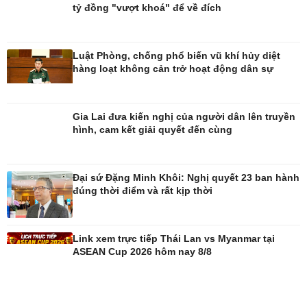
tỷ đồng "vượt khoá" để về đích
Luật Phòng, chống phổ biến vũ khí hủy diệt
hàng loạt không cản trở hoạt động dân sự
Giải trí
Du lịch
Nghệ sĩ
Tư vấn
Gia Lai đưa kiến nghị của người dân lên truyền
Thời trang
Săn Tour
hình, cam kết giải quyết đến cùng
Sao Việt
check-in
Đại sứ Đặng Minh Khôi: Nghị quyết 23 ban hành
đúng thời điểm và rất kịp thời
Link xem trực tiếp Thái Lan vs Myanmar tại
ASEAN Cup 2026 hôm nay 8/8