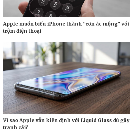
Apple muốn biến iPhone thành “cơn ác mộng” với
trộm điện thoại
Công nghệ
Sức khỏe
Sành điệu
Dinh dưỡng - món ngon
Tin Công nghệ
Cây thuốc
Vì sao Apple vẫn kiên định với Liquid Glass dù gây
Trải nghiệm
Sản phụ khoa
tranh cãi?
Chuyển đổi số
Nhi khoa