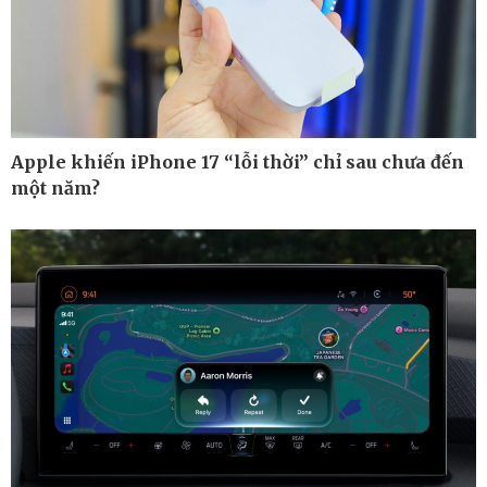
Kinh tế
Thị trường
Bất động sản
Giá vàng
Khởi nghiệp
Tiêu dùng
Tỷ giá
Chứng khoán
Giá cà phê
Apple khiến iPhone 17 “lỗi thời” chỉ sau chưa đến
một năm?