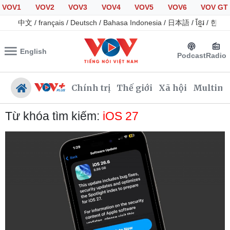
VOV1
VOV2
VOV3
VOV4
VOV5
VOV6
VOV GT
中文
/
français
/
Deutsch
/
Bahasa Indonesia
/
日本語
/
ខ្មែរ
/
한국
English
Podcast
Radio
Chính trị
Thế giới
Xã hội
Multime
Từ khóa tìm kiếm:
iOS 27
Chính trị
Xã hội
Đảng
Tin 24h
Tổ chức nhân sự
Giáo dục
Quốc hội
Dự báo thời tiết
Nhận diện sự thật
Dấu ấn VOV
Việc làm
Biển đảo