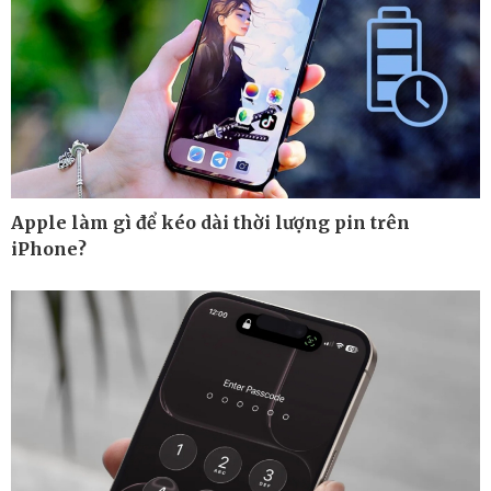
Apple làm gì để kéo dài thời lượng pin trên
iPhone?
Ô tô - Xe máy
Doanh nghiệp
Ô tô
Thông tin doanh nghiệp
Xe máy
Doanh nghiệp 24h
Tư vấn
Doanh nhân
Vì cộng đồng