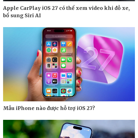
Apple CarPlay iOS 27 có thể xem video khi đỗ xe,
bổ sung Siri AI
Pháp luật
Thể thao
Vụ án
Pickleball
Tin nóng
Bóng đá quốc tế
Tư vấn luật
Bóng đá Việt Nam
Thế giới thể thao
Lịch thi đấu bóng đá
eSports
Hậu trường
Mẫu iPhone nào được hỗ trợ iOS 27?