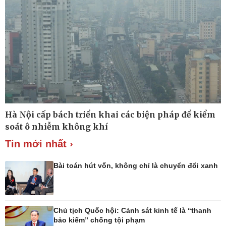
Hà Nội cấp bách triển khai các biện pháp để kiểm
Công nghệ
Sức khỏe
soát ô nhiễm không khí
Sành điệu
Dinh dưỡng - món ngon
Tin mới nhất ›
Tin Công nghệ
Cây thuốc
Trải nghiệm
Sản phụ khoa
Chuyển đổi số
Nhi khoa
Bài toán hút vốn, không chỉ là chuyển đổi xanh
Nam khoa
Làm đẹp - giảm cân
Phòng mạch online
Ăn sạch sống khỏe
Chủ tịch Quốc hội: Cảnh sát kinh tế là “thanh
bảo kiếm” chống tội phạm