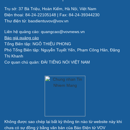
Trụ sở: 37 Bà Triệu, Hoàn Kiếm, Hà Nội, Việt Nam
Điện thoại: 84-24-22105148 | Fax: 84-24-39344230
Thư điện tử: baodientuvov@vov.vn
Liên hệ quảng cáo: quangcao@vovnews.vn
Báo giá quảng cáo
Tổng Biên tập: NGÔ THIỆU PHONG
Phó Tổng Biên tập: Nguyễn Tuyết Yến, Phạm Công Hân, Đặng
Quân sự - Quốc phòng
Thị Khanh
Cơ quan chủ quản: ĐÀI TIẾNG NÓI VIỆT NAM
Vũ khí
Việt Nam
Phân tích
Không được sao chép lại bất kỳ thông tin nào từ website này khi
chưa có sự đồng ý bằng văn bản của Báo Điện tử VOV