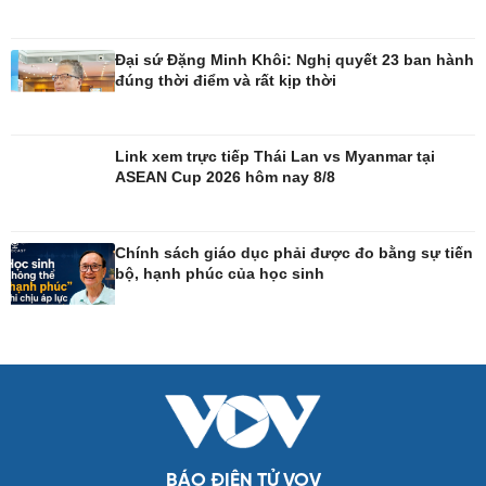
Đại sứ Đặng Minh Khôi: Nghị quyết 23 ban hành
đúng thời điểm và rất kịp thời
Link xem trực tiếp Thái Lan vs Myanmar tại
ASEAN Cup 2026 hôm nay 8/8
Chính sách giáo dục phải được đo bằng sự tiến
Giải trí
Du lịch
bộ, hạnh phúc của học sinh
Nghệ sĩ
Tư vấn
Thời trang
Săn Tour
Sao Việt
check-in
BÁO ĐIỆN TỬ VOV