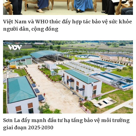
Việt Nam và WHO thúc đẩy hợp tác bảo vệ sức khỏe
người dân, cộng đồng
Thế giới
Multimedia
Quan sát
Ảnh
Cuộc sống đó đây
Video
Hồ sơ
E-Magazine
Infographic
Sơn La đẩy mạnh đầu tư hạ tầng bảo vệ môi trường
giai đoạn 2025-2030