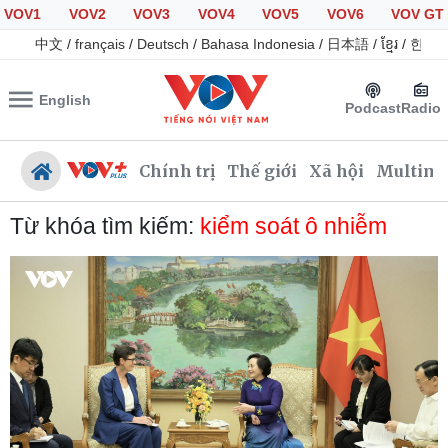
VOV1
VOV2
VOV3
VOV4
VOV5
VOV6
VOV GT
中文
/
français
/
Deutsch
/
Bahasa Indonesia
/
日本語
/
ខ្មែរ
/
한국
English
Podcast
Radio
Chính trị
Thế giới
Xã hội
Multime
Từ khóa tìm kiếm:
kiểm soát ô nhiễm
Chính trị
Xã hội
Đảng
Tin 24h
Tổ chức nhân sự
Giáo dục
Quốc hội
Dự báo thời tiết
Nhận diện sự thật
Dấu ấn VOV
Việc làm
Biển đảo