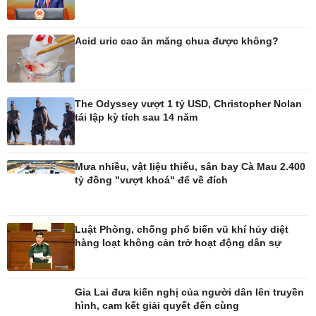
Acid uric cao ăn măng chua được không?
The Odyssey vượt 1 tỷ USD, Christopher Nolan
tái lập kỳ tích sau 14 năm
Mưa nhiều, vật liệu thiếu, sân bay Cà Mau 2.400
tỷ đồng "vượt khoá" để về đích
Đời sống
Văn hóa
Nhà đẹp
Sân khấu - Điện ảnh
Luật Phòng, chống phổ biến vũ khí hủy diệt
Tình yêu - Gia đình
Văn học
hàng loạt không cản trở hoạt động dân sự
Blog
Âm nhạc
Di sản
Gia Lai đưa kiến nghị của người dân lên truyền
hình, cam kết giải quyết đến cùng