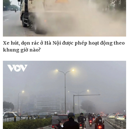
Xe hút, dọn rác ở Hà Nội được phép hoạt động theo
khung giờ nào?
Pháp luật
Thể thao
Vụ án
Pickleball
Tin nóng
Bóng đá quốc tế
Tư vấn luật
Bóng đá Việt Nam
Thế giới thể thao
Lịch thi đấu bóng đá
eSports
Hậu trường