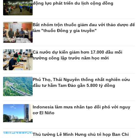
động lực phát triển du lịch cộng đồng
Pháp luật
Thể thao
Vụ án
Pickleball
Bắt nhóm trộn thuốc giảm đau với thảo dược để
Tin nóng
Bóng đá quốc tế
làm "thuốc Đông y gia truyền"
Tư vấn luật
Bóng đá Việt Nam
Thế giới thể thao
Lịch thi đấu bóng đá
Cả nước dự kiến giảm hơn 17.000 đầu mối
eSports
trường công lập trước năm học mới
Hậu trường
Phú Thọ, Thái Nguyên thống nhất nghiên cứu
đầu tư hầm Tam Đảo gần 5.800 tỷ đồng
Ô tô - Xe máy
Doanh nghiệp
Ô tô
Thông tin doanh nghiệp
Indonesia làm mưa nhân tạo đối phó với nguy
Xe máy
Doanh nghiệp 24h
cơ El Niño
Tư vấn
Doanh nhân
Vì cộng đồng
Thủ tướng Lê Minh Hưng chủ trì họp Ban Chỉ