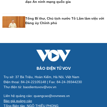
đạo An ninh mạng quốc gia
Công nghệ
Sức khỏe
Sành điệu
Dinh dưỡng - món ngon
Tổng Bí thư, Chủ tịch nước Tô Lâm làm việc với
Đảng ủy Chính phủ
Tin Công nghệ
Cây thuốc
Trải nghiệm
Sản phụ khoa
Chuyển đổi số
Nhi khoa
Nam khoa
Làm đẹp - giảm cân
Phòng mạch online
Ăn sạch sống khỏe
BÁO ĐIỆN TỬ VOV
Trụ sở: 37 Bà Triệu, Hoàn Kiếm, Hà Nội, Việt Nam
Đời sống
Văn hóa
Điện thoại: 84-24-22105148 | Fax: 84-24-39344230
Nhà đẹp
Sân khấu - Điện ảnh
Thư điện tử: baodientuvov@vov.vn
Tình yêu - Gia đình
Văn học
Blog
Âm nhạc
Liên hệ quảng cáo: quangcao@vovnews.vn
Di sản
Báo giá quảng cáo
Tổng Biên tập: NGÔ THIỆU PHONG