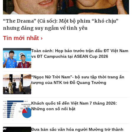
“The Drama” (Cú sốc): Một bộ phim “khó chịu”
Thế giới
Multimedia
nhưng đáng suy ngẫm về tình yêu
Quan sát
Ảnh
Tin mới nhất ›
Cuộc sống đó đây
Video
Hồ sơ
E-Magazine
Infographic
Toàn cảnh: Họp báo trước trận đấu ĐT Việt Nam
vs ĐT Campuchia tại ASEAN Cup 2026
“Ngọc Nữ Trời Nam”- bộ sưu tập thời trang ấn
Kinh tế
Thị trường
tượng của NTK trẻ Đỗ Quang Trường
Bất động sản
Giá vàng
Khởi nghiệp
Tiêu dùng
Tỷ giá
Khách quốc tế đến Việt Nam 7 tháng 2026:
Chứng khoán
Những con số nổi bật
Giá cà phê
Đưa bản sắc văn hóa người Mường trở thành