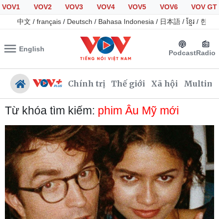
VOV1
VOV2
VOV3
VOV4
VOV5
VOV6
VOV GT
中文
/
français
/
Deutsch
/
Bahasa Indonesia
/
日本語
/
ខ្មែរ
/
한국
English
Podcast
Radio
Chính trị
Thế giới
Xã hội
Multime
Từ khóa tìm kiếm:
phim Âu Mỹ mới
Chính trị
Xã hội
Đảng
Tin 24h
Tổ chức nhân sự
Giáo dục
Quốc hội
Dự báo thời tiết
Nhận diện sự thật
Dấu ấn VOV
Việc làm
Biển đảo