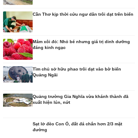
Ô tô
Thông tin doanh nghiệp
Cần Thơ kịp thời cứu ngư dân trôi dạt trên biển
Xe máy
Doanh nghiệp 24h
Tư vấn
Doanh nhân
Vì cộng đồng
Mâm xôi đỏ: Nhỏ bé nhưng giá trị dinh dưỡng
đáng kinh ngạc
Tìm chủ sở hữu phao trôi dạt vào bờ biển
Công nghệ
Sức khỏe
Quảng Ngãi
Sành điệu
Dinh dưỡng - món ngon
Tin Công nghệ
Cây thuốc
Trải nghiệm
Sản phụ khoa
Quảng trường Gia Nghĩa vừa khánh thành đã
Chuyển đổi số
Nhi khoa
xuất hiện lún, nứt
Nam khoa
Làm đẹp - giảm cân
Phòng mạch online
Sạt lở đèo Con Ó, đất đá chắn hơn 2/3 mặt
Ăn sạch sống khỏe
đường