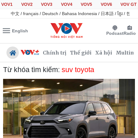
VOV1
VOV2
VOV3
VOV4
VOV5
VOV6
VOV GT
中文
/
français
/
Deutsch
/
Bahasa Indonesia
/
日本語
/
ខ្មែរ
/
한국
English
Podcast
Radio
Chính trị
Thế giới
Xã hội
Multime
Từ khóa tìm kiếm:
suv toyota
Chính trị
Xã hội
Đảng
Tin 24h
Tổ chức nhân sự
Giáo dục
Quốc hội
Dự báo thời tiết
Nhận diện sự thật
Dấu ấn VOV
Việc làm
Biển đảo