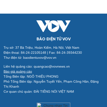
Đời sống
Văn hóa
Nhà đẹp
Sân khấu - Điện ảnh
Tình yêu - Gia đình
Văn học
BÁO ĐIỆN TỬ VOV
Blog
Âm nhạc
Di sản
Trụ sở: 37 Bà Triệu, Hoàn Kiếm, Hà Nội, Việt Nam
Điện thoại: 84-24-22105148 | Fax: 84-24-39344230
Thư điện tử: baodientuvov@vov.vn
Liên hệ quảng cáo: quangcao@vovnews.vn
Báo giá quảng cáo
Tổng Biên tập: NGÔ THIỆU PHONG
Giải trí
Du lịch
Phó Tổng Biên tập: Nguyễn Tuyết Yến, Phạm Công Hân, Đặng
Nghệ sĩ
Tư vấn
Thị Khanh
Thời trang
Săn Tour
Cơ quan chủ quản: ĐÀI TIẾNG NÓI VIỆT NAM
Sao Việt
check-in