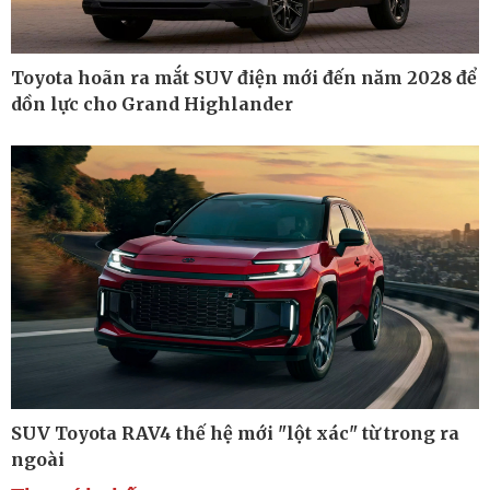
Toyota hoãn ra mắt SUV điện mới đến năm 2028 để
dồn lực cho Grand Highlander
Thế giới
Multimedia
Quan sát
Ảnh
Cuộc sống đó đây
Video
Hồ sơ
E-Magazine
Infographic
Kinh tế
Thị trường
Bất động sản
Giá vàng
SUV Toyota RAV4 thế hệ mới "lột xác" từ trong ra
Khởi nghiệp
Tiêu dùng
Tỷ giá
ngoài
Chứng khoán