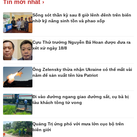
Tin mới nhất ›
Giá cà phê
Sống sót thần kỳ sau 8 giờ lênh đênh trên biển
nhờ kỹ năng sinh tồn và phao xốp
Cựu Thứ trưởng Nguyễn Bá Hoan được đưa ra
Pháp luật
Thể thao
xét xử ngày 18/8
Vụ án
Pickleball
Tin nóng
Bóng đá quốc tế
Tư vấn luật
Bóng đá Việt Nam
Ông Zelensky thừa nhận Ukraine có thể mất vài
Thế giới thể thao
năm để sản xuất tên lửa Patriot
Lịch thi đấu bóng đá
eSports
Hậu trường
Đi vào đường ngang giao đường sắt, cụ bà bị
tàu khách tông tử vong
Quảng Trị ứng phó với mưa lớn cục bộ trên
biên giới
Ô tô - Xe máy
Doanh nghiệp