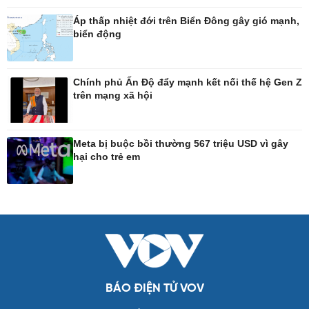
Tư vấn luật
Bóng đá Việt Nam
Thế giới thể thao
Áp thấp nhiệt đới trên Biển Đông gây gió mạnh,
Lịch thi đấu bóng đá
biển động
eSports
Hậu trường
Chính phủ Ấn Độ đẩy mạnh kết nối thế hệ Gen Z
trên mạng xã hội
Ô tô - Xe máy
Doanh nghiệp
Ô tô
Thông tin doanh nghiệp
Meta bị buộc bồi thường 567 triệu USD vì gây
Xe máy
Doanh nghiệp 24h
hại cho trẻ em
Tư vấn
Doanh nhân
Vì cộng đồng
Công nghệ
Sức khỏe
Sành điệu
Dinh dưỡng - món ngon
Tin Công nghệ
Cây thuốc
Trải nghiệm
Sản phụ khoa
Chuyển đổi số
Nhi khoa
BÁO ĐIỆN TỬ VOV
Nam khoa