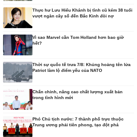
Thực hư Lưu Hiểu Khánh bị tình cũ kém 38 tuổi
Thế giới
Multimedia
vượt ngàn cây số đến Bắc Kinh đòi nợ
Quan sát
Ảnh
Cuộc sống đó đây
Video
Hồ sơ
E-Magazine
Vì sao Marvel cần Tom Holland hơn bao giờ
Infographic
hết?
Kinh tế
Thị trường
Thời sự quốc tế trưa 7/8: Khủng hoảng tên lửa
Patriot làm lộ điểm yếu của NATO
Bất động sản
Giá vàng
Khởi nghiệp
Tiêu dùng
Tỷ giá
Chứng khoán
Chấn chỉnh, nâng cao chất lượng xuất bản
Giá cà phê
trong tình hình mới
Pháp luật
Thể thao
Phó Chủ tịch nước: 7 thành phố trực thuộc
Trung ương phải tiên phong, tạo đột phá
Vụ án
Pickleball
Tin nóng
Bóng đá quốc tế