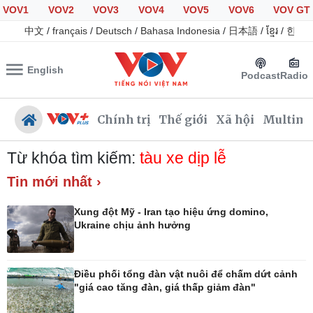
VOV1
VOV2
VOV3
VOV4
VOV5
VOV6
VOV GT
中文
/
français
/
Deutsch
/
Bahasa Indonesia
/
日本語
/
ខ្មែរ
/
한국
English
Podcast
Radio
Chính trị
Thế giới
Xã hội
Multime
Từ khóa tìm kiếm:
tàu xe dịp lễ
Tin mới nhất ›
Chính trị
Xã hội
Xung đột Mỹ - Iran tạo hiệu ứng domino,
Đảng
Tin 24h
Ukraine chịu ảnh hưởng
Tổ chức nhân sự
Giáo dục
Quốc hội
Dự báo thời tiết
Nhận diện sự thật
Dấu ấn VOV
Điều phối tổng đàn vật nuôi để chấm dứt cảnh
Việc làm
"giá cao tăng đàn, giá thấp giảm đàn"
Biển đảo