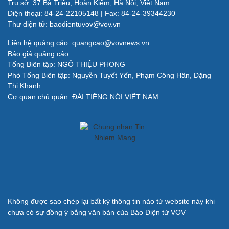
Trụ sở: 37 Bà Triệu, Hoàn Kiếm, Hà Nội, Việt Nam
Làm đẹp - giảm cân
Điện thoại: 84-24-22105148 | Fax: 84-24-39344230
Phòng mạch online
Thư điện tử: baodientuvov@vov.vn
Ăn sạch sống khỏe
Liên hệ quảng cáo: quangcao@vovnews.vn
Báo giá quảng cáo
Đời sống
Văn hóa
Tổng Biên tập: NGÔ THIỆU PHONG
Nhà đẹp
Sân khấu - Điện ảnh
Phó Tổng Biên tập: Nguyễn Tuyết Yến, Phạm Công Hân, Đặng
Tình yêu - Gia đình
Văn học
Thị Khanh
Blog
Âm nhạc
Cơ quan chủ quản: ĐÀI TIẾNG NÓI VIỆT NAM
Di sản
Giải trí
Du lịch
Nghệ sĩ
Tư vấn
Thời trang
Săn Tour
Sao Việt
check-in
Không được sao chép lại bất kỳ thông tin nào từ website này khi
chưa có sự đồng ý bằng văn bản của Báo Điện tử VOV
Quân sự - Quốc phòng
Vũ khí