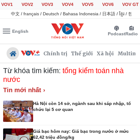
VOV1
VOV2
VOV3
VOV4
VOV5
VOV6
VOV GT
中文
/
français
/
Deutsch
/
Bahasa Indonesia
/
日本語
/
ខ្មែរ
/
한국
English
Podcast
Radio
Chính trị
Thế giới
Xã hội
Multime
Từ khóa tìm kiếm:
tổng kiểm toán nhà
nước
Tin mới nhất ›
Chính trị
Xã hội
Đảng
Tin 24h
Hà Nội còn 14 sở, ngành sau khi sáp nhập, tổ
Tổ chức nhân sự
Giáo dục
chức lại 5 cơ quan
Quốc hội
Dự báo thời tiết
Nhận diện sự thật
Dấu ấn VOV
Việc làm
Giá bạc hôm nay: Giá bạc trong nước ở mức
Biển đảo
62,42 triệu đồng/kg