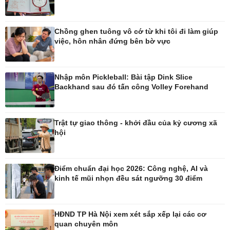
Thế giới
Multimedia
Chồng ghen tuông vô cớ từ khi tôi đi làm giúp
Quan sát
Ảnh
việc, hôn nhân đứng bên bờ vực
Cuộc sống đó đây
Video
Hồ sơ
E-Magazine
Infographic
Nhập môn Pickleball: Bài tập Dink Slice
Backhand sau đó tấn công Volley Forehand
Kinh tế
Thị trường
Bất động sản
Giá vàng
Trật tự giao thông - khởi đầu của kỷ cương xã
hội
Khởi nghiệp
Tiêu dùng
Tỷ giá
Chứng khoán
Giá cà phê
Điểm chuẩn đại học 2026: Công nghệ, AI và
kinh tế mũi nhọn đều sát ngưỡng 30 điểm
Pháp luật
Thể thao
HĐND TP Hà Nội xem xét sắp xếp lại các cơ
Vụ án
Pickleball
quan chuyên môn
Tin nóng
Bóng đá quốc tế