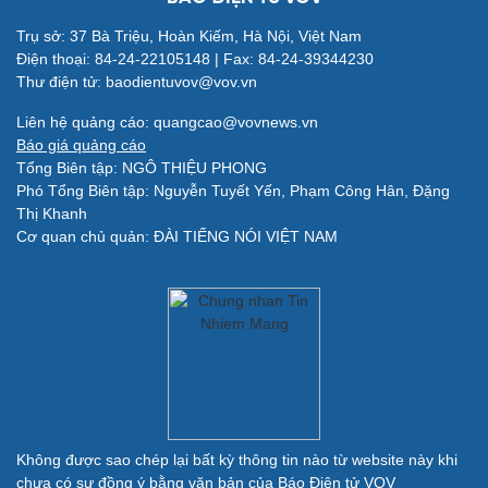
Làm đẹp - giảm cân
Trụ sở: 37 Bà Triệu, Hoàn Kiếm, Hà Nội, Việt Nam
Phòng mạch online
Điện thoại: 84-24-22105148 | Fax: 84-24-39344230
Ăn sạch sống khỏe
Thư điện tử: baodientuvov@vov.vn
Liên hệ quảng cáo: quangcao@vovnews.vn
Báo giá quảng cáo
Đời sống
Văn hóa
Tổng Biên tập: NGÔ THIỆU PHONG
Nhà đẹp
Sân khấu - Điện ảnh
Phó Tổng Biên tập: Nguyễn Tuyết Yến, Phạm Công Hân, Đặng
Tình yêu - Gia đình
Văn học
Thị Khanh
Blog
Âm nhạc
Cơ quan chủ quản: ĐÀI TIẾNG NÓI VIỆT NAM
Di sản
Giải trí
Du lịch
Nghệ sĩ
Tư vấn
Thời trang
Săn Tour
Sao Việt
check-in
Không được sao chép lại bất kỳ thông tin nào từ website này khi
chưa có sự đồng ý bằng văn bản của Báo Điện tử VOV
Quân sự - Quốc phòng