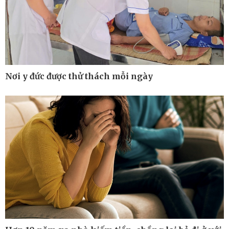
Bất động sản
Giá vàng
Khởi nghiệp
Tiêu dùng
Tỷ giá
Chứng khoán
Giá cà phê
Nơi y đức được thử thách mỗi ngày