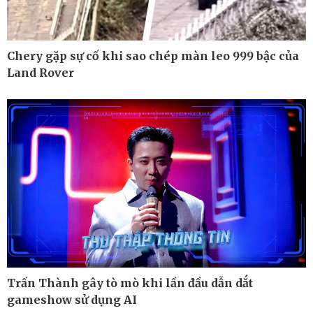
Chery gặp sự cố khi sao chép màn leo 999 bậc của
Land Rover
Công nghệ
Sức khỏe
Sành điệu
Dinh dưỡng - món ngon
Tin Công nghệ
Cây thuốc
Trải nghiệm
Sản phụ khoa
Chuyển đổi số
Nhi khoa
Nam khoa
Làm đẹp - giảm cân
Phòng mạch online
Trấn Thành gây tò mò khi lần đầu dẫn dắt
Ăn sạch sống khỏe
gameshow sử dụng AI