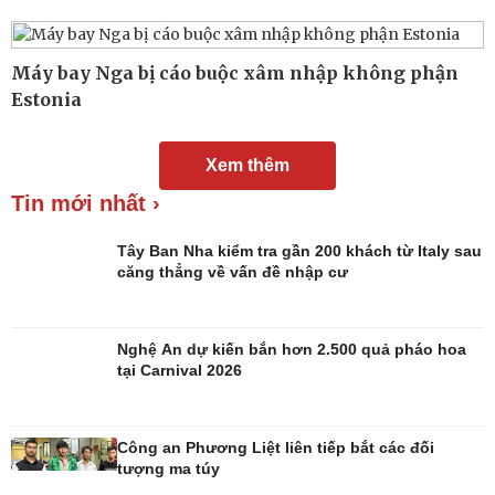
Máy bay Nga bị cáo buộc xâm nhập không phận
Estonia
Xem thêm
Tin mới nhất ›
Tây Ban Nha kiểm tra gần 200 khách từ Italy sau
căng thẳng về vấn đề nhập cư
Nghệ An dự kiến bắn hơn 2.500 quả pháo hoa
tại Carnival 2026
Đời sống
Văn hóa
Nhà đẹp
Sân khấu - Điện ảnh
Công an Phương Liệt liên tiếp bắt các đối
Tình yêu - Gia đình
Văn học
tượng ma túy
Blog
Âm nhạc