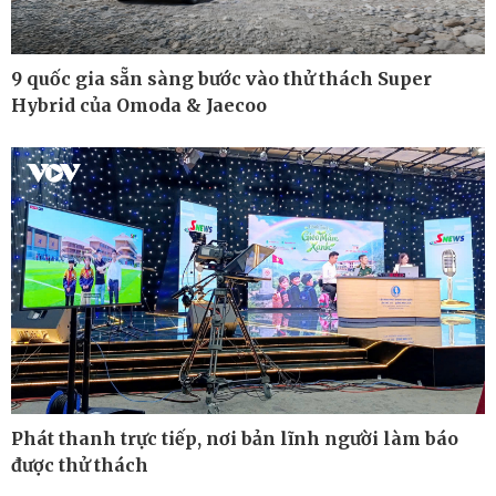
9 quốc gia sẵn sàng bước vào thử thách Super
Hybrid của Omoda & Jaecoo
Thế giới
Multimedia
Phát thanh trực tiếp, nơi bản lĩnh người làm báo
Quan sát
Ảnh
được thử thách
Cuộc sống đó đây
Video