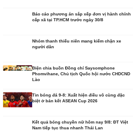
Di sản
Báo cáo phương án sắp xếp đơn vị hành chính
cấp xã tại TP.HCM trước ngày 30/8
Nhóm thanh thiếu niên mang kiếm chặn xe
người dân
Điện chia buồn Đồng chí Saysomphone
Phomvihane, Chủ tịch Quốc hội nước CHDCND
Lào
Tin bóng đá 9-8: Xuất hiện điều vô cùng đặc
biệt ở bán kết ASEAN Cup 2026
Kết quả bóng chuyền nữ hôm nay 9/8: ĐT Việt
Giải trí
Du lịch
Nam tiếp tục thua nhanh Thái Lan
Nghệ sĩ
Tư vấn