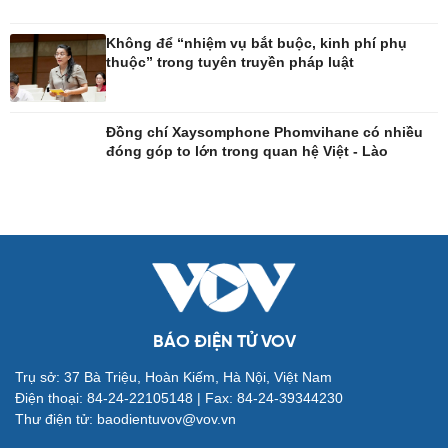
Thời trang
Săn Tour
Sao Việt
check-in
Không để “nhiệm vụ bắt buộc, kinh phí phụ
thuộc” trong tuyên truyền pháp luật
Đồng chí Xaysomphone Phomvihane có nhiều
đóng góp to lớn trong quan hệ Việt - Lào
BÁO ĐIỆN TỬ VOV
Trụ sở: 37 Bà Triệu, Hoàn Kiếm, Hà Nội, Việt Nam
Điện thoại: 84-24-22105148 | Fax: 84-24-39344230
Thư điện tử: baodientuvov@vov.vn