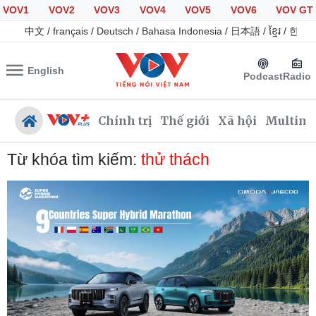
VOV1
VOV2
VOV3
VOV4
VOV5
VOV6
VOV GT
中文
/
français
/
Deutsch
/
Bahasa Indonesia
/
日本語
/
ខ្មែរ
/
한국
English
Podcast
Radio
Chính trị
Thế giới
Xã hội
Multime
Từ khóa tìm kiếm:
thử thách
Chính trị
Xã hội
Đảng
Tin 24h
Tổ chức nhân sự
Giáo dục
Quốc hội
Dự báo thời tiết
Nhận diện sự thật
Dấu ấn VOV
Việc làm
Biển đảo