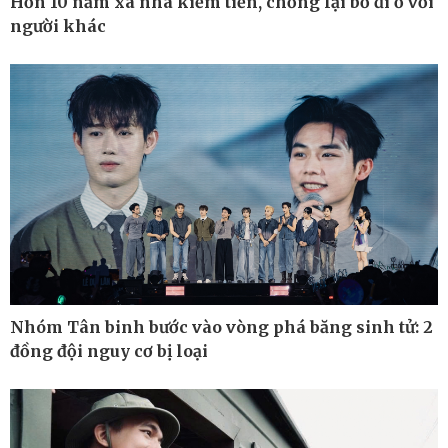
Hơn 10 năm xa nhà kiếm tiền, chồng lại bỏ đi ở với
người khác
Pháp luật
Thể thao
Vụ án
Pickleball
Tin nóng
Bóng đá quốc tế
Tư vấn luật
Bóng đá Việt Nam
Thế giới thể thao
Lịch thi đấu bóng đá
eSports
Hậu trường
Nhóm Tân binh bước vào vòng phá băng sinh tử: 2
đồng đội nguy cơ bị loại