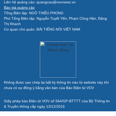
Quân sự - Quốc phòng
Liên hệ quảng cáo: quangcao@vovnews.vn
Vũ khí
Báo giá quảng cáo
Việt Nam
Tổng Biên tập: NGÔ THIỆU PHONG
Phân tích
Phó Tổng Biên tập: Nguyễn Tuyết Yến, Phạm Công Hân, Đặng
Thị Khanh
Cơ quan chủ quản: ĐÀI TIẾNG NÓI VIỆT NAM
Không được sao chép lại bất kỳ thông tin nào từ website này khi
chưa có sự đồng ý bằng văn bản của Báo Điện tử VOV
Giấy phép báo Điện tử VOV số 564/GP-BTTTT của Bộ Thông tin
& Truyền thông cấp ngày 13/12/2016