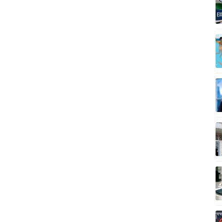
Vì cộng đồng
C
Giải trí
Du lịch
Q
Nghệ sĩ
Tư vấn
V
Thời trang
Săn Tour
Sao Việt
check-in
P