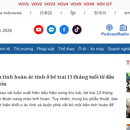
VOV1
VOV2
VOV3
VOV4
VOV5
VOV6
VOV GT
a Indonesia
/
日本語
/
ខ្មែរ
/
한국어
/
ພາ
m 2026
Podcast
Radio
inh tế
Thị trường
Pháp luật
Thể thao
Ô tô - Xe máy
Doanh nghi
Thế giới
Multimedia
K
T
Quan sát
Ảnh
B
Cuộc sống đó đây
Video
K
 tinh hoàn ác tính ở bé trai 13 tháng tuổi từ dấu
Hồ sơ
E-Magazine
bìu
Infographic
au vài tuần xuất hiện dấu hiệu sưng bìu trái, bé trai 13 tháng
n đoán nang mào tinh hoàn. Tuy nhiên, trong lúc phẫu thuật, bác
t hiện khối u ác tính và buộc phải cắt bỏ một bên tinh hoàn để
Ô tô - Xe máy
Doanh nghiệp
C
Ô tô
Thông tin doanh nghiệp
Xe máy
Doanh nghiệp 24h
Tư vấn
Doanh nhân
T