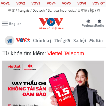
VOV1
VOV2
VOV3
VOV4
VOV5
VOV6
VOV GT
中文
/
français
/
Deutsch
/
Bahasa Indonesia
/
日本語
/
ខ្មែរ
/
한국
English
Podcast
Radio
Chính trị
Thế giới
Xã hội
Multime
Từ khóa tìm kiếm:
Viettel Telecom
Chính trị
Xã hội
Đảng
Tin 24h
Tổ chức nhân sự
Giáo dục
Quốc hội
Dự báo thời tiết
Nhận diện sự thật
Dấu ấn VOV
Việc làm
Biển đảo