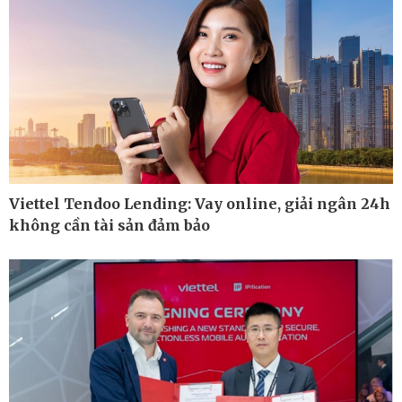
Ô tô - Xe máy
Doanh nghiệp
Ô tô
Thông tin doanh nghiệp
Viettel Tendoo Lending: Vay online, giải ngân 24h
Xe máy
Doanh nghiệp 24h
không cần tài sản đảm bảo
Tư vấn
Doanh nhân
Vì cộng đồng