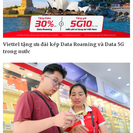
Bất động sản
Giá vàng
Khởi nghiệp
Tiêu dùng
Tỷ giá
Chứng khoán
Giá cà phê
Viettel tặng ưu đãi kép Data Roaming và Data 5G
trong nước