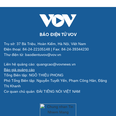
Quân sự - Quốc phòng
Vũ khí
Việt Nam
Phân tích
BÁO ĐIỆN TỬ VOV
Trụ sở: 37 Bà Triệu, Hoàn Kiếm, Hà Nội, Việt Nam
Điện thoại: 84-24-22105148 | Fax: 84-24-39344230
Thư điện tử: baodientuvov@vov.vn
Liên hệ quảng cáo: quangcao@vovnews.vn
Báo giá quảng cáo
Tổng Biên tập: NGÔ THIỆU PHONG
Phó Tổng Biên tập: Nguyễn Tuyết Yến, Phạm Công Hân, Đặng
Thị Khanh
Cơ quan chủ quản: ĐÀI TIẾNG NÓI VIỆT NAM