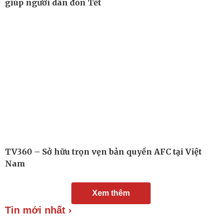
giúp người dân đón Tết
TV360 – Sở hữu trọn vẹn bản quyền AFC tại Việt
Nam
Đời sống
Văn hóa
Xem thêm
Nhà đẹp
Sân khấu - Điện ảnh
Tin mới nhất ›
Tình yêu - Gia đình
Văn học