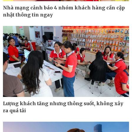
Nhà mạng cảnh báo 4 nhóm khách hàng cần cập
nhật thông tin ngay
Pháp luật
Thể thao
Vụ án
Pickleball
Tin nóng
Bóng đá quốc tế
Tư vấn luật
Bóng đá Việt Nam
Thế giới thể thao
Lịch thi đấu bóng đá
eSports
Hậu trường
Lượng khách tăng nhưng thông suốt, không xảy
ra quá tải