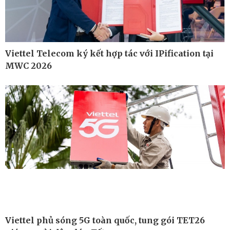
Viettel Telecom ký kết hợp tác với IPification tại
MWC 2026
Công nghệ
Sức khỏe
Sành điệu
Dinh dưỡng - món ngon
Tin Công nghệ
Cây thuốc
Trải nghiệm
Sản phụ khoa
Chuyển đổi số
Nhi khoa
Nam khoa
Làm đẹp - giảm cân
Phòng mạch online
Ăn sạch sống khỏe
Viettel phủ sóng 5G toàn quốc, tung gói TET26