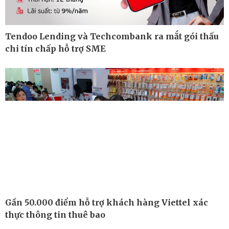
Tendoo Lending và Techcombank ra mắt gói thấu
chi tín chấp hỗ trợ SME
Thế giới
Multimedia
Gần 50.000 điểm hỗ trợ khách hàng Viettel xác
Quan sát
Ảnh
thực thông tin thuê bao
Cuộc sống đó đây
Video