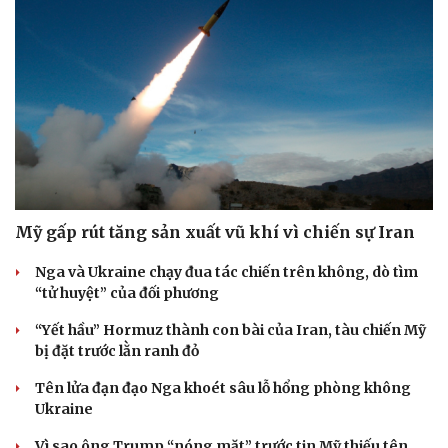
Mỹ gấp rút tăng sản xuất vũ khí vì chiến sự Iran
Nga và Ukraine chạy đua tác chiến trên không, dò tìm
“tử huyệt” của đối phương
“Yết hầu” Hormuz thành con bài của Iran, tàu chiến Mỹ
bị đặt trước lằn ranh đỏ
Tên lửa đạn đạo Nga khoét sâu lỗ hổng phòng không
Ukraine
Vì sao ông Trump “nóng mặt” trước tin Mỹ thiếu tên