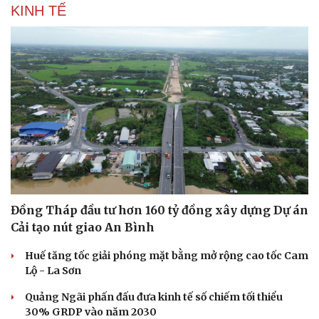
KINH TẾ
Đồng Tháp đầu tư hơn 160 tỷ đồng xây dựng Dự án
Văn hóa
Giải trí
Cải tạo nút giao An Bình
Sân khấu - Điện ảnh
Nghệ sĩ
Văn học
Thời trang
Huế tăng tốc giải phóng mặt bằng mở rộng cao tốc Cam
Âm nhạc
Sao Việt
Lộ - La Sơn
Di sản
Quảng Ngãi phấn đấu đưa kinh tế số chiếm tối thiểu
30% GRDP vào năm 2030