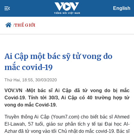
English
THẾ GIỚI
/
Ai Cập một bác sỹ tử vong do
Chính trị
Xã hội
Đảng
Tin 24h
mắc covid-19
Tổ chức nhân sự
Dự báo thời tiết
Quốc hội
Giáo dục
Thứ Hai, 18:55, 30/03/2020
Nhận diện sự thật
Dấu ấn VOV
Việc làm
VOV.VN -Một bác sĩ Ai Cập đã tử vong do bị mắc
Biển đảo
Covid-19. Tính tới 30/3, Ai Cập có 40 trường hợp tử
vong do mắc Covid-19.
Truyền thông Ai Cập (Youm7.com) cho biết bác sĩ Ahmed
El-Lawah, 57 tuổi, giáo sư phân tích y tế tại Đại học Al-
Azhar đã tử vong vào tối Chủ nhật do mắc covid-19. Bác sĩ