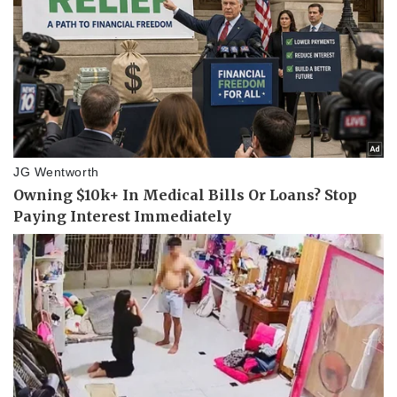
Kinh tế
Thị trường
Bất động sản
Giá vàng
Khởi nghiệp
Tiêu dùng
Tỷ giá
Chứng khoán