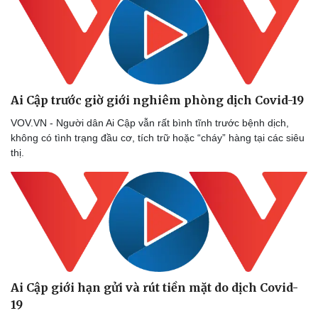
Vụ án
Vũ khí
Tin nóng
Việt Nam
Tư vấn luật
Phân tích
Ai Cập trước giờ giới nghiêm phòng dịch Covid-19
VOV.VN - Người dân Ai Cập vẫn rất bình tĩnh trước bệnh dịch,
không có tình trạng đầu cơ, tích trữ hoặc “cháy” hàng tại các siêu
thị.
Ai Cập giới hạn gửi và rút tiền mặt do dịch Covid-
19