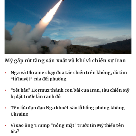
Hạt giống tâm hồn
Mỹ gấp rút tăng sản xuất vũ khí vì chiến sự Iran
Nga và Ukraine chạy đua tác chiến trên không, dò tìm
“tử huyệt” của đối phương
“Yết hầu” Hormuz thành con bài của Iran, tàu chiến Mỹ
bị đặt trước lằn ranh đỏ
Tên lửa đạn đạo Nga khoét sâu lỗ hổng phòng không
Ukraine
Vì sao ông Trump “nóng mặt” trước tin Mỹ thiếu tên
lửa?