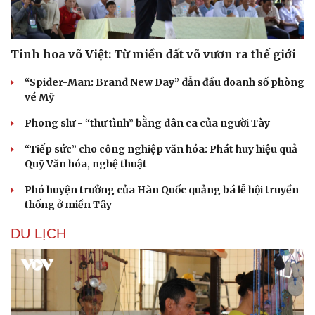
Tinh hoa võ Việt: Từ miền đất võ vươn ra thế giới
“Spider-Man: Brand New Day” dẫn đầu doanh số phòng
vé Mỹ
Phong slư - “thư tình” bằng dân ca của người Tày
“Tiếp sức” cho công nghiệp văn hóa: Phát huy hiệu quả
Quỹ Văn hóa, nghệ thuật
Phó huyện trưởng của Hàn Quốc quảng bá lễ hội truyền
thống ở miền Tây
DU LỊCH