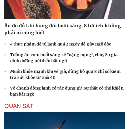
Ăn đu đủ khi bụng đói buổi sáng: 8 lợi ích không
phải ai cũng biết
4 thực phẩm để tủ lạnh quá 2 ngày dễ gây ngộ độc
Tưởng ăn cơm buổi sáng sẽ "nặng bụng", chuyên gia
dinh dưỡng nói điều bất ngờ
Muốn khỏe mạnh khi về già, đừng bỏ qua 8 chỉ số kiểm
tra sức khỏe từ tuổi 40
Vỏ chanh đông lạnh có tác dụng gì? Sự thật có thể khiến
bạn bất ngờ
Du lịch
Podcast
QUAN SÁT
Tư vấn
Câu chuyện thời sự
Săn Tour
Đọc truyện đêm khuya
check-in
Cửa sổ tình yêu
Kể chuyện cho bé