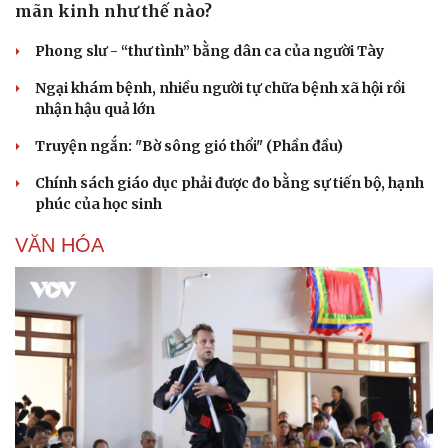
mãn kinh như thế nào?
Phong slư - “thư tình” bằng dân ca của người Tày
Ngại khám bệnh, nhiều người tự chữa bệnh xã hội rồi
nhận hậu quả lớn
Truyện ngắn: "Bờ sông gió thổi" (Phần đầu)
Sức khỏe
Đời sống
Dinh dưỡng - món ngon
Nhà đẹp
Chính sách giáo dục phải được đo bằng sự tiến bộ, hạnh
Cây thuốc
Blog
phúc của học sinh
Sản phụ khoa
Tình yêu - Gia đình
Nhi khoa
VĂN HÓA
Nam khoa
Làm đẹp - giảm cân
Phòng mạch online
Ăn sạch sống khỏe