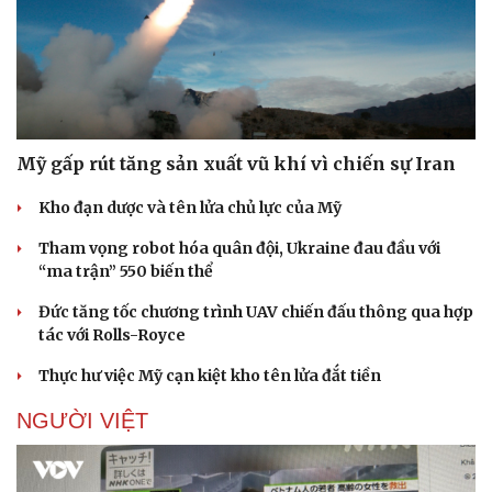
Mỹ gấp rút tăng sản xuất vũ khí vì chiến sự Iran
Kho đạn dược và tên lửa chủ lực của Mỹ
Tham vọng robot hóa quân đội, Ukraine đau đầu với
“ma trận” 550 biến thể
Đức tăng tốc chương trình UAV chiến đấu thông qua hợp
tác với Rolls-Royce
Thực hư việc Mỹ cạn kiệt kho tên lửa đắt tiền
NGƯỜI VIỆT