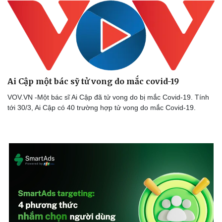
Thể thao
Ô tô - Xe máy
Bóng đá
Ô tô
Lịch thi đấu bóng đá
Xe máy
Thế giới thể thao
Tư vấn
eSports
Hậu trường
Ai Cập một bác sỹ tử vong do mắc covid-19
VOV.VN -Một bác sĩ Ai Cập đã tử vong do bị mắc Covid-19. Tính
tới 30/3, Ai Cập có 40 trường hợp tử vong do mắc Covid-19.