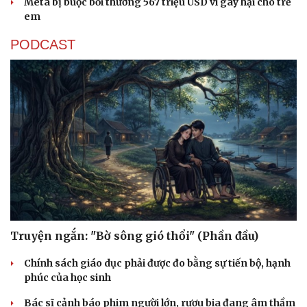
Meta bị buộc bồi thường 567 triệu USD vì gây hại cho trẻ
em
PODCAST
Truyện ngắn: "Bờ sông gió thổi" (Phần đầu)
Chính sách giáo dục phải được đo bằng sự tiến bộ, hạnh
Sức khỏe
Đời sống
phúc của học sinh
Dinh dưỡng - món ngon
Nhà đẹp
Bác sĩ cảnh báo phim người lớn, rượu bia đang âm thầm