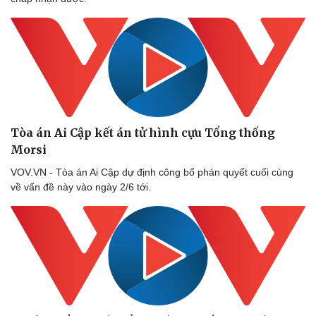
Tòa án Ai Cập kết án tử hình cựu Tổng thống
Morsi
VOV.VN - Tòa án Ai Cập dự định công bố phán quyết cuối cùng
về vấn đề này vào ngày 2/6 tới.
Thể thao
Ô tô - Xe máy
Bóng đá
Ô tô
Lịch thi đấu bóng đá
Xe máy
Thế giới thể thao
Tư vấn
eSports
Hậu trường