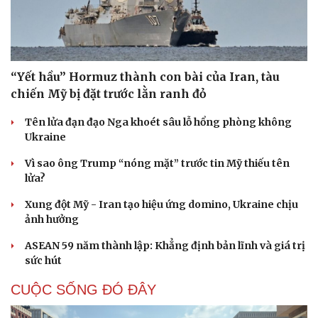
“Yết hầu” Hormuz thành con bài của Iran, tàu
chiến Mỹ bị đặt trước lằn ranh đỏ
Tên lửa đạn đạo Nga khoét sâu lỗ hổng phòng không
Ukraine
Vì sao ông Trump “nóng mặt” trước tin Mỹ thiếu tên
lửa?
Xung đột Mỹ - Iran tạo hiệu ứng domino, Ukraine chịu
ảnh hưởng
ASEAN 59 năm thành lập: Khẳng định bản lĩnh và giá trị
sức hút
CUỘC SỐNG ĐÓ ĐÂY