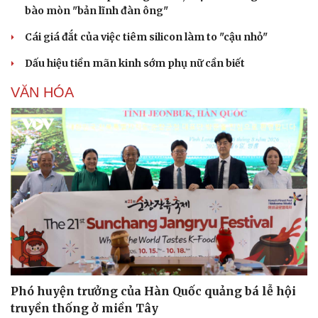
Cây thuốc
Blog
bào mòn "bản lĩnh đàn ông"
Sản phụ khoa
Tình yêu - Gia đình
Nhi khoa
Cái giá đắt của việc tiêm silicon làm to "cậu nhỏ"
Nam khoa
Làm đẹp - giảm cân
Dấu hiệu tiền mãn kinh sớm phụ nữ cần biết
Phòng mạch online
Ăn sạch sống khỏe
VĂN HÓA
Phó huyện trưởng của Hàn Quốc quảng bá lễ hội
truyền thống ở miền Tây