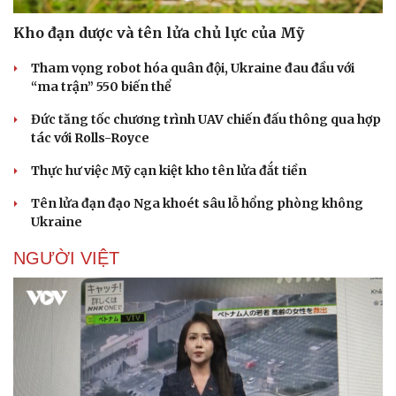
Kho đạn dược và tên lửa chủ lực của Mỹ
Tham vọng robot hóa quân đội, Ukraine đau đầu với
“ma trận” 550 biến thể
Đức tăng tốc chương trình UAV chiến đấu thông qua hợp
tác với Rolls-Royce
Thực hư việc Mỹ cạn kiệt kho tên lửa đắt tiền
Tên lửa đạn đạo Nga khoét sâu lỗ hổng phòng không
Ukraine
NGƯỜI VIỆT
Doanh nghiệp
Công nghệ
Thông tin doanh nghiệp
Sành điệu
Doanh nghiệp 24h
Tin Công nghệ
Doanh nhân
Trải nghiệm