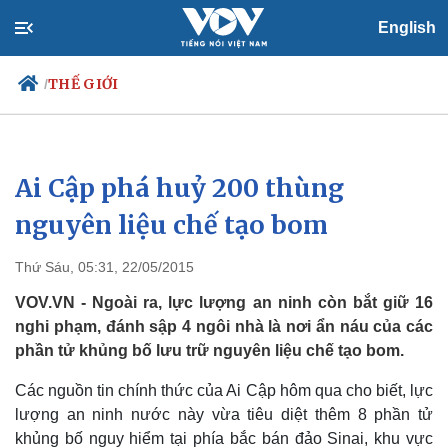
English
THẾ GIỚI
/
Ai Cập phá huỷ 200 thùng
Chính trị
Xã hội
Đảng
Tin 24h
nguyên liệu chế tạo bom
Tổ chức nhân sự
Dự báo thời tiết
Quốc hội
Giáo dục
Thứ Sáu, 05:31, 22/05/2015
Nhận diện sự thật
Dấu ấn VOV
Việc làm
VOV.VN - Ngoài ra, lực lượng an ninh còn bắt giữ 16
Biển đảo
nghi phạm, đánh sập 4 ngôi nhà là nơi ẩn náu của các
phần tử khủng bố lưu trữ nguyên liệu chế tạo bom.
Các nguồn tin chính thức của Ai Cập hôm qua cho biết, lực
lượng an ninh nước này vừa tiêu diệt thêm 8 phần tử
khủng bố nguy hiểm tại phía bắc bán đảo Sinai, khu vực