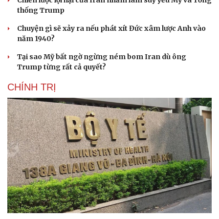
Chiến lược lợi hại của Iran nhằm làm suy yếu Mỹ và Tổng
thống Trump
Chuyện gì sẽ xảy ra nếu phát xít Đức xâm lược Anh vào
năm 1940?
Tại sao Mỹ bất ngờ ngừng ném bom Iran dù ông
Trump từng rất cả quyết?
CHÍNH TRỊ