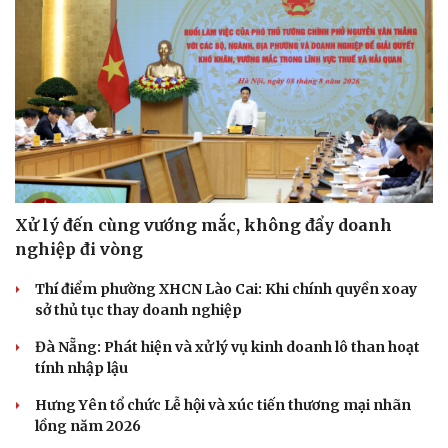
Văn hóa
Giải trí
Sân khấu - Điện ảnh
Nghệ sĩ
Văn học
Thời trang
Âm nhạc
Sao Việt
Di sản
Xử lý đến cùng vướng mắc, không đẩy doanh
nghiệp đi vòng
Thí điểm phường XHCN Lào Cai: Khi chính quyền xoay
sở thủ tục thay doanh nghiệp
Đà Nẵng: Phát hiện và xử lý vụ kinh doanh lô than hoạt
tính nhập lậu
Hưng Yên tổ chức Lễ hội và xúc tiến thương mại nhãn
lồng năm 2026