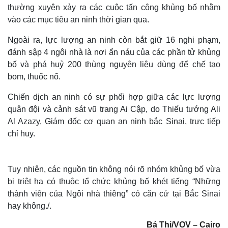
thường xuyên xảy ra các cuộc tấn công khủng bố nhằm
vào các mục tiêu an ninh thời gian qua.
Ngoài ra, lực lượng an ninh còn bắt giữ 16 nghi phạm,
đánh sập 4 ngôi nhà là nơi ẩn náu của các phần tử khủng
bố và phá huỷ 200 thùng nguyên liệu dùng để chế tạo
bom, thuốc nổ.
Chiến dịch an ninh có sự phối hợp giữa các lực lượng
quân đội và cảnh sát vũ trang Ai Cập, do Thiếu tướng Ali
Al Azazy, Giám đốc cơ quan an ninh bắc Sinai, trực tiếp
chỉ huy.
Tuy nhiên, các nguồn tin không nói rõ nhóm khủng bố vừa
bị triệt hạ có thuộc tổ chức khủng bố khét tiếng “Những
thành viên của Ngôi nhà thiêng” có căn cứ tại Bắc Sinai
hay không./.
Bá Thi/VOV – Cairo