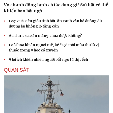
Vỏ chanh đông lạnh có tác dụng gì? Sự thật có thể
khiến bạn bất ngờ
Loại quả siêu giàu tinh bột, ăn xanh vẫn bổ dưỡng đủ
Du lịch
Podcast
đường lại không lo tăng cân
Tư vấn
Câu chuyện thời sự
Săn Tour
Đọc truyện đêm khuya
Acid uric cao ăn măng chua được không?
check-in
Cửa sổ tình yêu
Loài hoa khiến người mê, kẻ “sợ” mỗi mùa thu là vị
Kể chuyện cho bé
thuốc trong y học cổ truyền
Hạt giống tâm hồn
9 lợi ích khiến nhiều người bất ngờ từ thịt ếch
QUAN SÁT