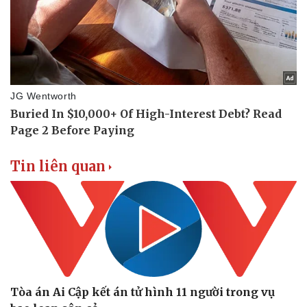
Tin liên quan
Pháp luật
Quân sự - Quốc phòng
Vụ án
Vũ khí
Tin nóng
Việt Nam
Tư vấn luật
Phân tích
Tòa án Ai Cập kết án tử hình 11 người trong vụ