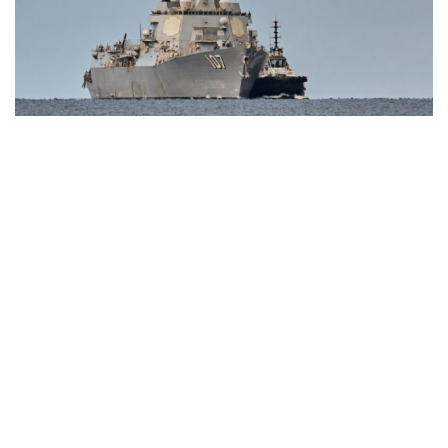
“Yết hầu” Hormuz thành con bài của Iran, tàu
chiến Mỹ bị đặt trước lằn ranh đỏ
Tên lửa đạn đạo Nga khoét sâu lỗ hổng phòng không
Ukraine
Vì sao ông Trump “nóng mặt” trước tin Mỹ thiếu tên
lửa?
Xung đột Mỹ - Iran tạo hiệu ứng domino, Ukraine chịu
ảnh hưởng
ASEAN 59 năm thành lập: Khẳng định bản lĩnh và giá trị
sức hút
CUỘC SỐNG ĐÓ ĐÂY