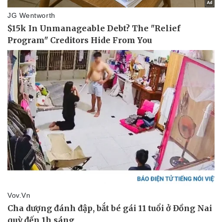
Kinh tế
Thị trường
Bất động sản
Giá vàng
Khởi nghiệp
Tiêu dùng
Tỷ giá
Chứng khoán
Giá cà phê