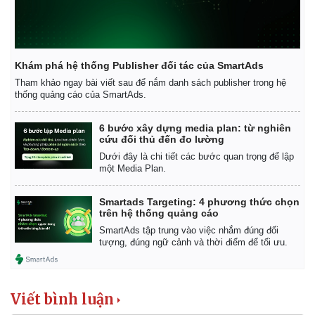
Khám phá hệ thống Publisher đối tác của SmartAds
Tham khảo ngay bài viết sau để nắm danh sách publisher trong hệ
thống quảng cáo của SmartAds.
6 bước xây dựng media plan: từ nghiên
cứu đối thủ đến đo lường
Dưới đây là chi tiết các bước quan trọng để lập
một Media Plan.
Thế giới
Multimedia
Quan sát
Video
Smartads Targeting: 4 phương thức chọn
trên hệ thống quảng cáo
Cuộc sống đó đây
Ảnh
Hồ sơ
E-Magazine
SmartAds tập trung vào việc nhắm đúng đối
tượng, đúng ngữ cảnh và thời điểm để tối ưu.
Infographic
Viết bình luận