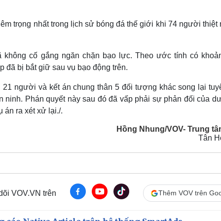
êm trọng nhất trong lịch sử bóng đá thế giới khi 74 người thiệ
đã không cố gắng ngăn chặn bạo lực. Theo ước tính có khoả
 đã bị bắt giữ sau vụ bạo động trên.
h 21 người và kết án chung thân 5 đối tượng khác song lại tuy
an ninh. Phán quyết này sau đó đã vấp phải sự phản đối của dư
án ra xét xử lại./.
Hồng Nhung/VOV- Trung tâ
Tân H
 dõi VOV.VN trên
Thêm VOV trên Goo