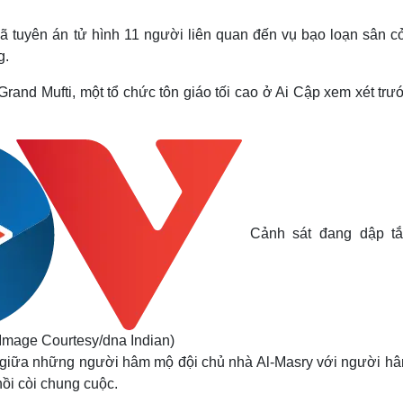
Lịch thi đấu bóng đá
Xe máy
Thế giới thể thao
Tư vấn
ã tuyên án tử hình 11 người liên quan đến vụ bạo loạn sân cỏ
eSports
V
g.
Hậu trường
and Mufti, một tổ chức tôn giáo tối cao ở Ai Cập xem xét trướ
Văn hóa
Giải trí
D
Sân khấu - Điện ảnh
Nghệ sĩ
Văn học
Thời trang
Âm nhạc
Sao Việt
c
Di sản
Cảnh sát đang dập tắ
 Image Courtesy/dna Indian)
d giữa những người hâm mộ đội chủ nhà Al-Masry với người h
ồi còi chung cuộc.