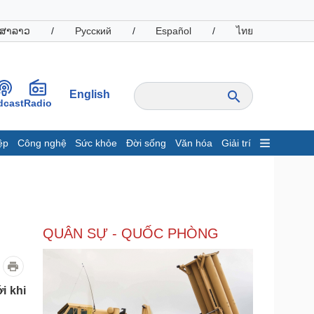
ສາລາວ
/
Русский
/
Español
/
ไทย
English
dcast
Radio
ệp
Công nghệ
Sức khỏe
Đời sống
Văn hóa
Giải trí
inh tế
Thị trường
ất động sản
Giá vàng
hởi nghiệp
Tiêu dùng
Tỷ giá
QUÂN SỰ - QUỐC PHÒNG
Chứng khoán
Giá cà phê
oanh nghiệp
Công nghệ
i khi
hông tin doanh nghiệp
Sành điệu