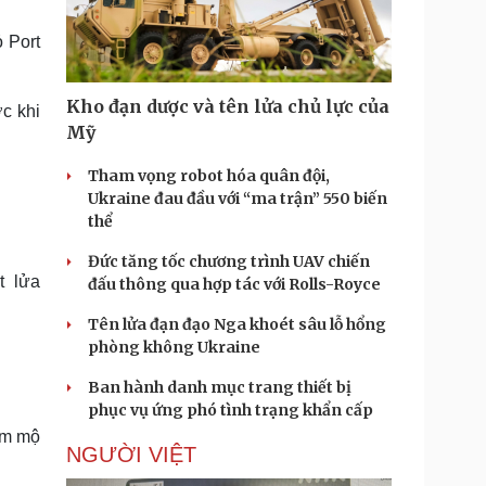
Doanh nghiệp 24h
Tin Công nghệ
Doanh nhân
Trải nghiệm
 Port
ì cộng đồng
Chuyển đổi số
Kho đạn dược và tên lửa chủ lực của
c khi
u lịch
Podcast
Mỹ
Tư vấn
Câu chuyện thời sự
Săn Tour
Đọc truyện đêm khuya
Tham vọng robot hóa quân đội,
heck-in
Cửa sổ tình yêu
Ukraine đau đầu với “ma trận” 550 biến
Kể chuyện cho bé
thể
Hạt giống tâm hồn
Đức tăng tốc chương trình UAV chiến
t lửa
đấu thông qua hợp tác với Rolls-Royce
Tên lửa đạn đạo Nga khoét sâu lỗ hổng
phòng không Ukraine
Ban hành danh mục trang thiết bị
phục vụ ứng phó tình trạng khẩn cấp
âm mộ
NGƯỜI VIỆT