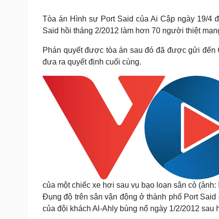
Tin nóng
Việt Nam
Tư vấn luật
Phân tích
Tòa án Hình sự Port Said của Ai Cập ngày 19/4 đ
Said hồi tháng 2/2012 làm hơn 70 người thiệt mạn
Phán quyết được tòa án sau đó đã được gửi đến Gr
Sức khỏe
Đời sống
đưa ra quyết định cuối cùng.
Dinh dưỡng - món ngon
Nhà đẹp
Cây thuốc
Blog
Sản phụ khoa
Tình yêu - Gia đình
Nhi khoa
Nam khoa
Làm đẹp - giảm cân
Phòng mạch online
Ăn sạch sống khỏe
Cải chính
của một chiếc xe hơi sau vụ bạo loạn sân cỏ (ảnh:
Đụng độ trên sân vận động ở thành phố Port Sai
của đội khách Al-Ahly bùng nổ ngày 1/2/2012 sau h