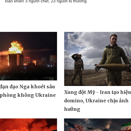
loạn khiến 3 người chết, 23 người bị thương.
 đạn đạo Nga khoét sâu
Xung đột Mỹ - Iran tạo hiệ
 phòng không Ukraine
domino, Ukraine chịu ảnh
hưởng