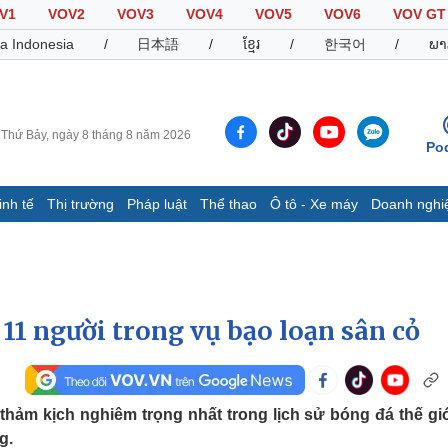
V1
VOV2
VOV3
VOV4
VOV5
VOV6
VOV GT
a Indonesia
/
日本語
/
ខ្មែរ
/
한국어
/
ພາ
Thứ Bảy, ngày 8 tháng 8 năm 2026
Po
inh tế
Thị trường
Pháp luật
Thể thao
Ô tô - Xe máy
Doanh nghi
Thế giới
Multimedia
K
Quan sát
Video
B
Cuộc sống đó đây
Ảnh
K
Hồ sơ
E-Magazine
 11 người trong vụ bạo loạn sân cỏ
Infographic
Thể thao
Ô tô - Xe máy
D
hảm kịch nghiêm trọng nhất trong lịch sử bóng đá thế giớ
g.
Bóng đá
Ô tô
T