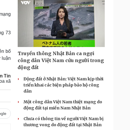
t mạng
ng 73
ên bố
Truyền thông Nhật Bản ca ngợi
 luận
công dân Việt Nam cứu người trong
động đất
m Tin
Động đất ở Nhật Bản: Việt Nam kịp thời
oa xã
triển khai các biện pháp bảo hộ công
dân
Một công dân Việt Nam thiệt mạng do
động đất tại miền Nam Nhật Bản
gle
Chưa có thông tin về người Việt Nam bị
thương vong do động đất tại Nhật Bản