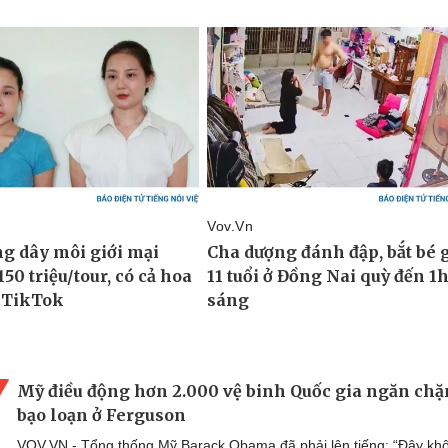
Mỹ điều động hơn 2.000 vệ binh Quốc gia ngăn chặ
bạo loạn ở Ferguson
VOV.VN - Tổng thống Mỹ Barack Obama đã phải lên tiếng: “Đây kh