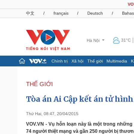
VO
中文
/
français
/
Deutsch
/
Bahas
31°C
Hà Nội
Chính trị
Xã hội
Thế giới
Multimedia
K
Chính trị
Xã hội
Đảng
Tin 24h
THẾ GIỚI
Tổ chức nhân sự
Dự báo thời tiết
Quốc hội
Giáo dục
Tòa án Ai Cập kết án tử hình
Nhận diện sự thật
Dấu ấn VOV
Việc làm
Biển đảo
Thứ Hai, 08:47, 20/04/2015
Pháp luật
Quân sự - Quốc phòng
VOV.VN - Vụ hỗn loạn này là một trong những t
74 người thiệt mạng và gần 250 người bị thươn
Vụ án
Vũ khí