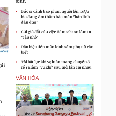
sinh
Bác sĩ cảnh báo phim người lớn, rượu
bia đang âm thầm bào mòn "bản lĩnh
đàn ông"
Cái giá đắt của việc tiêm silicon làm to
"cậu nhỏ"
Dấu hiệu tiền mãn kinh sớm phụ nữ cần
biết
Tôi bất lực khi vợ luôn mang chuyện ở
rể ra làm "vũ khí" sau mỗi lần cãi nhau
VĂN HÓA
n
ông