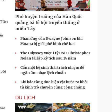
Phó huyện trưởng của Hàn Quốc
 Tân
quảng bá lễ hội truyền thống ở
miền Tây
ến
Phản ứng của Dwayne Johnson khi
Moana bị giới phê bình chê bai
The Odyssey vượt 1 tỷ USD, Christopher
Nolan tái lập kỳ tích sau 14 năm
Cần một hệ sinh thái trách nhiệm để
gười
ngăn âm nhạc lệch chuẩn
Khi bảo tàng đưa hiện vật bước ra khỏi
tủ kính trò chuyện cùng công chúng
DU LỊCH
bạo