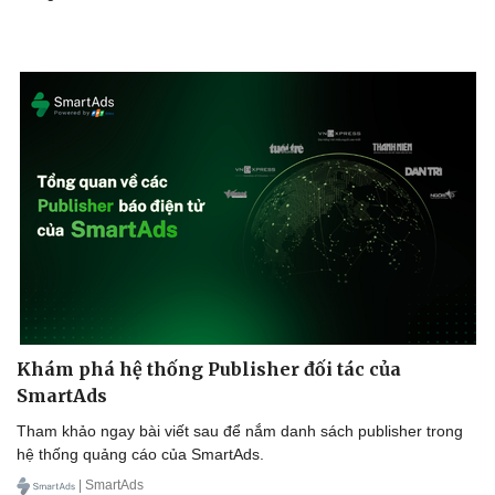
Doanh nghiệp
Công nghệ
Thông tin doanh nghiệp
Sành điệu
Doanh nghiệp 24h
Tin Công nghệ
Doanh nhân
Trải nghiệm
Vì cộng đồng
Chuyển đổi số
Khám phá hệ thống Publisher đối tác của
SmartAds
Tham khảo ngay bài viết sau để nắm danh sách publisher trong
hệ thống quảng cáo của SmartAds.
| SmartAds