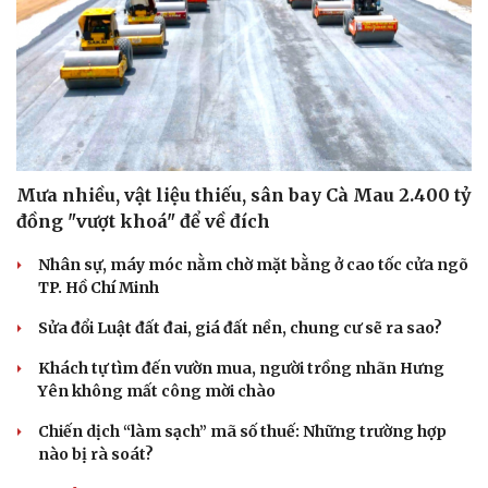
Mưa nhiều, vật liệu thiếu, sân bay Cà Mau 2.400 tỷ
đồng "vượt khoá" để về đích
Nhân sự, máy móc nằm chờ mặt bằng ở cao tốc cửa ngõ
TP. Hồ Chí Minh
Sửa đổi Luật đất đai, giá đất nền, chung cư sẽ ra sao?
Khách tự tìm đến vườn mua, người trồng nhãn Hưng
Du lịch
Podcast
Yên không mất công mời chào
Tư vấn
Câu chuyện thời sự
Chiến dịch “làm sạch” mã số thuế: Những trường hợp
Săn Tour
Đọc truyện đêm khuya
nào bị rà soát?
check-in
Cửa sổ tình yêu
Kể chuyện cho bé