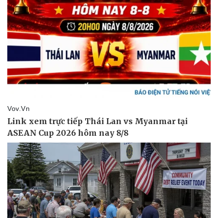
Vụ án
Vũ khí
Tin nóng
Việt Nam
Tư vấn luật
Phân tích