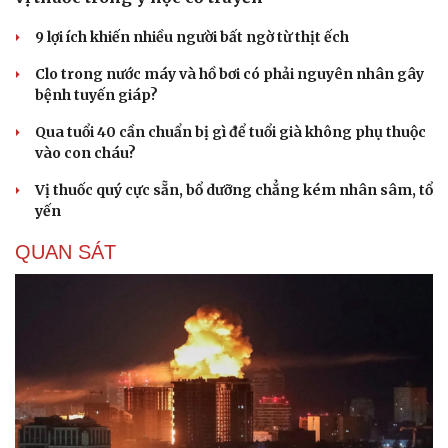
9 lợi ích khiến nhiều người bất ngờ từ thịt ếch
Clo trong nước máy và hồ bơi có phải nguyên nhân gây
bệnh tuyến giáp?
Qua tuổi 40 cần chuẩn bị gì để tuổi già không phụ thuộc
vào con cháu?
Vị thuốc quý cực sẵn, bổ dưỡng chẳng kém nhân sâm, tổ
yến
QUAN SÁT
Cải chính