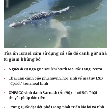
Tòa án Israel cấm sử dụng cá sấu để canh giữ nhà
tù giam khủng bố
Người di cư ngã gục sau khi bơi từ Ma Rốc sang Ceuta
Thái Lan cảnh báo phụ huynh, học sinh về ma túy LSD
“đội lốt” tem hoạt hình
UNESCO vinh danh Sarnath (Ấn Độ) - nơi Đức Phật
thuyết pháp đầu tiên
Trung Quốc đạt đột phá trong phát triển lúa lai vô tính