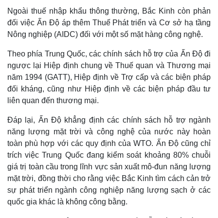
Ngoài thuế nhập khẩu thông thường, Bắc Kinh còn phản
đối việc Ấn Độ áp thêm Thuế Phát triển và Cơ sở hạ tầng
Nông nghiệp (AIDC) đối với một số mặt hàng công nghệ.
Theo phía Trung Quốc, các chính sách hỗ trợ của Ấn Độ đi
ngược lại Hiệp định chung về Thuế quan và Thương mại
năm 1994 (GATT), Hiệp định về Trợ cấp và các biện pháp
đối kháng, cũng như Hiệp định về các biện pháp đầu tư
liên quan đến thương mại.
Đáp lại, Ấn Độ khẳng định các chính sách hỗ trợ ngành
năng lượng mặt trời và công nghệ của nước này hoàn
Thế giới
Multimedia
toàn phù hợp với các quy định của WTO. Ấn Độ cũng chỉ
Quan sát
Video
trích việc Trung Quốc đang kiểm soát khoảng 80% chuỗi
Cuộc sống đó đây
Ảnh
giá trị toàn cầu trong lĩnh vực sản xuất mô-đun năng lượng
Hồ sơ
E-Magazine
mặt trời, đồng thời cho rằng việc Bắc Kinh tìm cách cản trở
Infographic
sự phát triển ngành công nghiệp năng lượng sạch ở các
quốc gia khác là không công bằng.