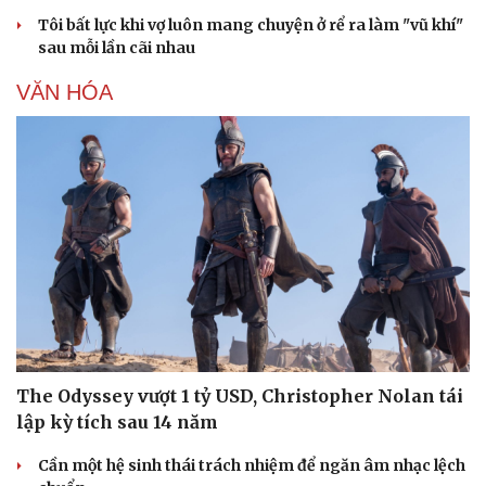
Tôi bất lực khi vợ luôn mang chuyện ở rể ra làm "vũ khí"
sau mỗi lần cãi nhau
VĂN HÓA
Văn hóa
Giải trí
Sân khấu - Điện ảnh
Nghệ sĩ
Văn học
Thời trang
The Odyssey vượt 1 tỷ USD, Christopher Nolan tái
Âm nhạc
Sao Việt
Di sản
lập kỳ tích sau 14 năm
Cần một hệ sinh thái trách nhiệm để ngăn âm nhạc lệch