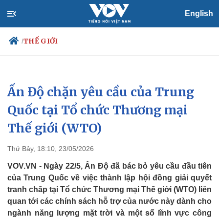
English
THẾ GIỚI
/
Ấn Độ chặn yêu cầu của Trung
Chính trị
Xã hội
Đảng
Tin 24h
Quốc tại Tổ chức Thương mại
Tổ chức nhân sự
Dự báo thời tiết
Thế giới (WTO)
Quốc hội
Giáo dục
Nhận diện sự thật
Dấu ấn VOV
Việc làm
Thứ Bảy, 18:10, 23/05/2026
Biển đảo
VOV.VN - Ngày 22/5, Ấn Độ đã bác bỏ yêu cầu đầu tiên
của Trung Quốc về việc thành lập hội đồng giải quyết
tranh chấp tại Tổ chức Thương mại Thế giới (WTO) liên
quan tới các chính sách hỗ trợ của nước này dành cho
ngành năng lượng mặt trời và một số lĩnh vực công