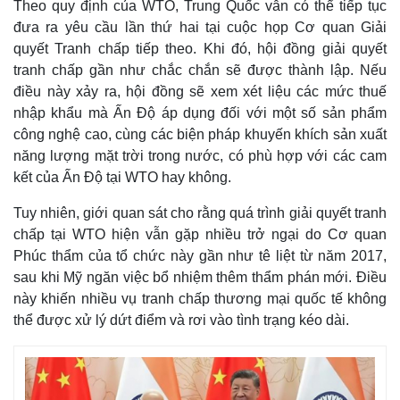
Theo quy định của WTO, Trung Quốc vẫn có thể tiếp tục
đưa ra yêu cầu lần thứ hai tại cuộc họp Cơ quan Giải
quyết Tranh chấp tiếp theo. Khi đó, hội đồng giải quyết
tranh chấp gần như chắc chắn sẽ được thành lập. Nếu
điều này xảy ra, hội đồng sẽ xem xét liệu các mức thuế
nhập khẩu mà Ấn Độ áp dụng đối với một số sản phẩm
công nghệ cao, cùng các biện pháp khuyến khích sản xuất
năng lượng mặt trời trong nước, có phù hợp với các cam
kết của Ấn Độ tại WTO hay không.
Tuy nhiên, giới quan sát cho rằng quá trình giải quyết tranh
chấp tại WTO hiện vẫn gặp nhiều trở ngại do Cơ quan
Phúc thẩm của tổ chức này gần như tê liệt từ năm 2017,
sau khi Mỹ ngăn việc bổ nhiệm thêm thẩm phán mới. Điều
này khiến nhiều vụ tranh chấp thương mại quốc tế không
thể được xử lý dứt điểm và rơi vào tình trạng kéo dài.