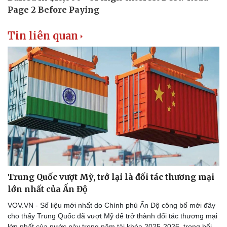
Thể thao
Ô tô - Xe máy
Bóng đá
Ô tô
Lịch thi đấu bóng đá
Xe máy
Tin liên quan
Thế giới thể thao
Tư vấn
eSports
Hậu trường
Trung Quốc vượt Mỹ, trở lại là đối tác thương mại
lớn nhất của Ấn Độ
VOV.VN - Số liệu mới nhất do Chính phủ Ấn Độ công bố mới đây
cho thấy Trung Quốc đã vượt Mỹ để trở thành đối tác thương mại
lớn nhất của nước này trong năm tài khóa 2025-2026, trong bối