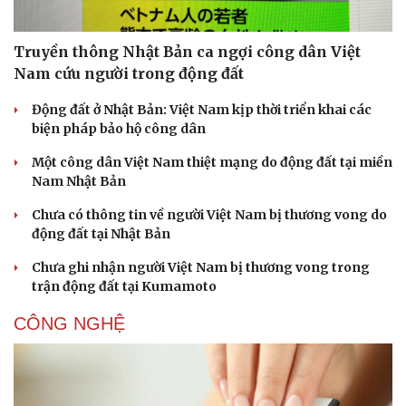
Truyền thông Nhật Bản ca ngợi công dân Việt
Nam cứu người trong động đất
Động đất ở Nhật Bản: Việt Nam kịp thời triển khai các
biện pháp bảo hộ công dân
Sức khỏe
Đời sống
Một công dân Việt Nam thiệt mạng do động đất tại miền
Dinh dưỡng - món ngon
Nhà đẹp
Nam Nhật Bản
Cây thuốc
Blog
Sản phụ khoa
Tình yêu - Gia đình
Chưa có thông tin về người Việt Nam bị thương vong do
Nhi khoa
động đất tại Nhật Bản
Nam khoa
Làm đẹp - giảm cân
Chưa ghi nhận người Việt Nam bị thương vong trong
Phòng mạch online
trận động đất tại Kumamoto
Ăn sạch sống khỏe
CÔNG NGHỆ