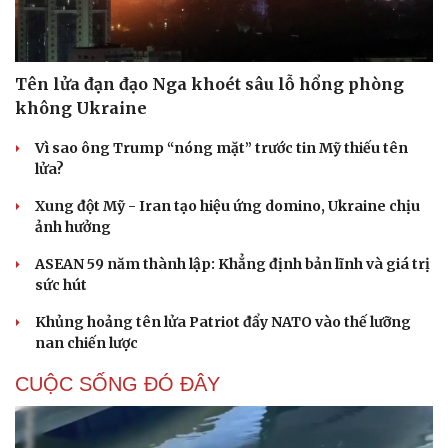
Tên lửa đạn đạo Nga khoét sâu lỗ hổng phòng
không Ukraine
Vì sao ông Trump “nóng mặt” trước tin Mỹ thiếu tên
lửa?
Xung đột Mỹ - Iran tạo hiệu ứng domino, Ukraine chịu
ảnh hưởng
ASEAN 59 năm thành lập: Khẳng định bản lĩnh và giá trị
sức hút
Khủng hoảng tên lửa Patriot đẩy NATO vào thế lưỡng
nan chiến lược
CUỘC SỐNG ĐÓ ĐÂY