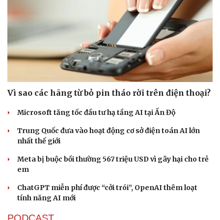
Vì sao các hãng từ bỏ pin tháo rời trên điện thoại?
Microsoft tăng tốc đầu tư hạ tầng AI tại Ấn Độ
Trung Quốc đưa vào hoạt động cơ sở điện toán AI lớn
nhất thế giới
Meta bị buộc bồi thường 567 triệu USD vì gây hại cho trẻ
em
ChatGPT miễn phí được “cởi trói”, OpenAI thêm loạt
tính năng AI mới
PODCAST