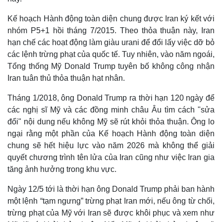
Kế hoạch Hành động toàn diện chung được Iran ký kết với
nhóm P5+1 hồi tháng 7/2015. Theo thỏa thuận này, Iran
hạn chế các hoạt động làm giàu urani để đổi lấy việc dỡ bỏ
các lệnh trừng phạt của quốc tế. Tuy nhiên, vào năm ngoái,
Tổng thống Mỹ Donald Trump tuyên bố không công nhận
Iran tuân thủ thỏa thuận hạt nhân.
Tháng 1/2018, ông Donald Trump ra thời hạn 120 ngày để
các nghị sĩ Mỹ và các đồng minh châu Âu tìm cách "sửa
đổi" nội dung nếu không Mỹ sẽ rút khỏi thỏa thuận. Ông lo
ngại rằng một phần của Kế hoạch Hành động toàn diện
chung sẽ hết hiệu lực vào năm 2026 mà không thể giải
quyết chương trình tên lửa của Iran cũng như việc Iran gia
tăng ảnh hưởng trong khu vực.
Ngày 12/5 tới là thời hạn ông Donald Trump phải ban hành
một lệnh “tạm ngưng” trừng phạt Iran mới, nếu ông từ chối,
trừng phạt của Mỹ với Iran sẽ được khôi phục và xem như