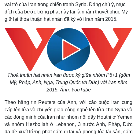
vai trò của Iran trong chiến tranh Syria. Đáng chú ý, mục
đích của bước trừng phạt này lại là nhằm thuyết phục Mỹ
giữ lại thỏa thuận hạt nhân đã ký với Iran năm 2015.
Thoả thuận hạt nhân Iran được ký giữa nhóm P5+1 (gồm
Mỹ, Pháp, Anh, Nga, Trung Quốc và Đức) với Iran năm
2015. Ảnh: YouTube
Theo hãng tin Reuters của Anh, với cáo buộc Iran cung
cấp tên lửa và chuyển giao công nghệ tên lửa cho Syria và
các đồng minh của Iran như nhóm nổi dậy Houthi ở Yemen
và nhóm Hezbollah ở Lebanon, 3 nước Anh, Pháp, Đức
đã đề xuất trừng phạt cấm đi lại và phong tỏa tài sản, cấm