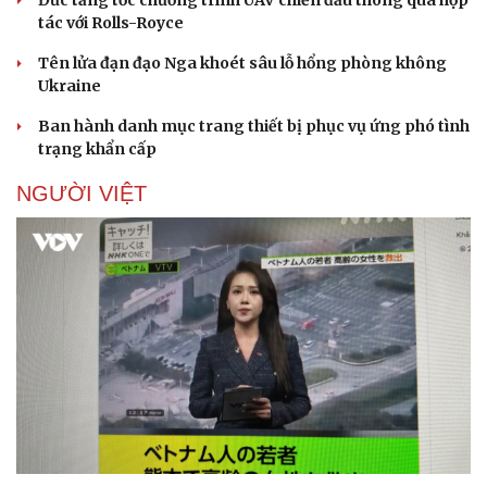
Đức tăng tốc chương trình UAV chiến đấu thông qua hợp
tác với Rolls-Royce
Tên lửa đạn đạo Nga khoét sâu lỗ hổng phòng không
Ukraine
Ban hành danh mục trang thiết bị phục vụ ứng phó tình
trạng khẩn cấp
Sức khỏe
Đời sống
NGƯỜI VIỆT
Dinh dưỡng - món ngon
Nhà đẹp
Cây thuốc
Blog
Sản phụ khoa
Tình yêu - Gia đình
Nhi khoa
Nam khoa
Làm đẹp - giảm cân
Phòng mạch online
Ăn sạch sống khỏe