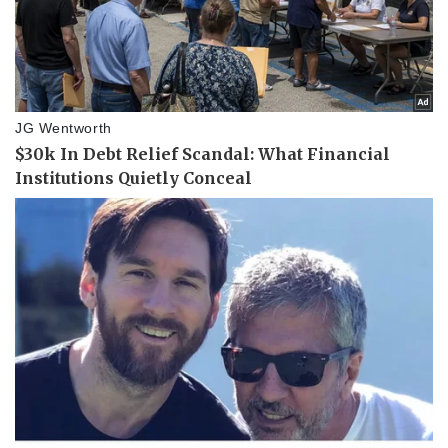
Vụ án
Vũ khí
Tin nóng
Việt Nam
Tư vấn luật
Phân tích