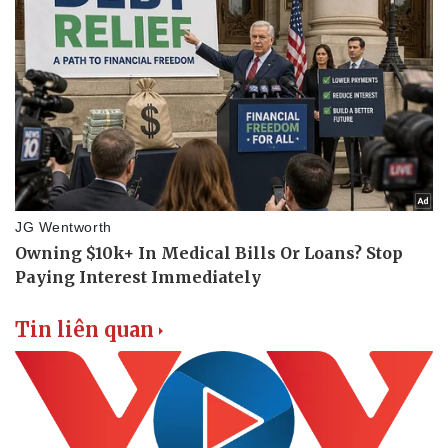
Thể thao
Ô tô - Xe máy
Bóng đá
Ô tô
Lịch thi đấu bóng đá
Xe máy
Thế giới thể thao
Tư vấn
eSports
Hậu trường
Tin liên quan