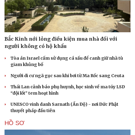
Bắc Kinh nới lỏng điều kiện mua nhà đối với
người không có hộ khẩu
Tòa án Israel cấm sử dụng cá sấu để canh giữ nhà tù
giam khủng bố
Người di cư ngã gục sau khi bơi từ Ma Rốc sang Ceuta
Thái Lan cảnh báo phụ huynh, học sinh về ma túy LSD
“đội lốt” tem hoạt hình
UNESCO vinh danh Sarnath (Ấn Độ) - nơi Đức Phật
thuyết pháp đầu tiên
HỒ SƠ