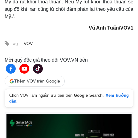
Mỹ đã rút khỏi thỏa thuận. Nếu Mỹ rút khỏi, thỏa thuận sẽ
sụp đổ khi Iran cũng từ chối đàm phán lại theo yêu cầu của
Mỹ./.
Vũ Anh Tuấn/VOV1
Tag:
VOV
Mời quý độc giả theo dõi VOV.VN trên
Thêm VOV trên Google
Chọn VOV làm nguồn ưu tiên trên
Google Search
.
Xem hướng
dẫn.
Kinh tế
Thị trường
Bất động sản
Giá vàng
Khởi nghiệp
Tiêu dùng
Tỷ giá
Chứng khoán