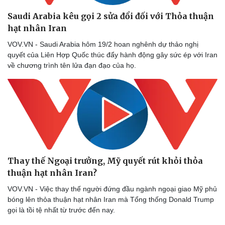
Saudi Arabia kêu gọi 2 sửa đổi đối với Thỏa thuận
hạt nhân Iran
VOV.VN - Saudi Arabia hôm 19/2 hoan nghênh dự thảo nghị
Doanh nghiệp
Công nghệ
quyết của Liên Hợp Quốc thúc đẩy hành động gây sức ép với Iran
Thông tin doanh nghiệp
Sành điệu
về chương trình tên lửa đạn đạo của họ.
Doanh nghiệp 24h
Tin Công nghệ
Doanh nhân
Trải nghiệm
Vì cộng đồng
Chuyển đổi số
Thay thế Ngoại trưởng, Mỹ quyết rút khỏi thỏa
thuận hạt nhân Iran?
VOV.VN - Việc thay thế người đứng đầu ngành ngoại giao Mỹ phủ
bóng lên thỏa thuận hạt nhân Iran mà Tổng thống Donald Trump
gọi là tồi tệ nhất từ trước đến nay.