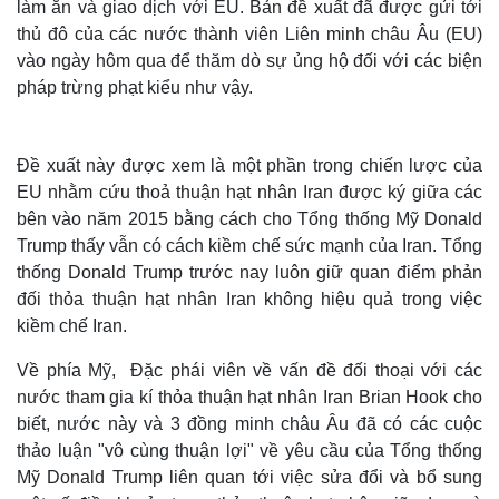
làm ăn và giao dịch với EU. Bản đề xuất đã được gửi tới
thủ đô của các nước thành viên Liên minh châu Âu (EU)
vào ngày hôm qua để thăm dò sự ủng hộ đối với các biện
pháp trừng phạt kiểu như vậy.
Đề xuất này được xem là một phần trong chiến lược của
EU nhằm cứu thoả thuận hạt nhân Iran được ký giữa các
bên vào năm 2015 bằng cách cho Tổng thống Mỹ Donald
Trump thấy vẫn có cách kiềm chế sức mạnh của Iran. Tổng
thống Donald Trump trước nay luôn giữ quan điểm phản
đối thỏa thuận hạt nhân Iran không hiệu quả trong việc
kiềm chế Iran.
Về phía Mỹ, Đặc phái viên về vấn đề đối thoại với các
nước tham gia kí thỏa thuận hạt nhân Iran Brian Hook cho
biết, nước này và 3 đồng minh châu Âu đã có các cuộc
thảo luận "vô cùng thuận lợi" về yêu cầu của Tổng thống
Mỹ Donald Trump liên quan tới việc sửa đổi và bổ sung