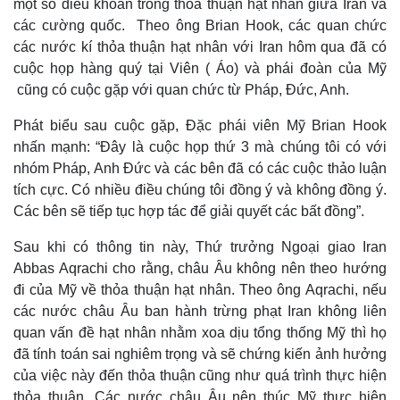
một số điều khoản trong thỏa thuận hạt nhân giữa Iran và
các cường quốc. Theo ông Brian Hook, các quan chức
các nước kí thỏa thuận hạt nhân với Iran hôm qua đã có
cuộc họp hàng quý tại Viên ( Áo) và phái đoàn của Mỹ
cũng có cuộc gặp với quan chức từ Pháp, Đức, Anh.
Phát biểu sau cuộc gặp, Đặc phái viên Mỹ Brian Hook
nhấn mạnh: “Đây là cuộc họp thứ 3 mà chúng tôi có với
nhóm Pháp, Anh Đức và các bên đã có các cuộc thảo luận
tích cực. Có nhiều điều chúng tôi đồng ý và không đồng ý.
Các bên sẽ tiếp tục hợp tác để giải quyết các bất đồng”.
Sau khi có thông tin này, Thứ trưởng Ngoại giao Iran
Thế giới
Multimedia
Abbas Aqrachi cho rằng, châu Âu không nên theo hướng
Quan sát
Video
đi của Mỹ về thỏa thuận hạt nhân. Theo ông Aqrachi, nếu
Cuộc sống đó đây
Ảnh
các nước châu Âu ban hành trừng phạt Iran không liên
Hồ sơ
E-Magazine
quan vấn đề hạt nhân nhằm xoa dịu tổng thống Mỹ thì họ
Infographic
đã tính toán sai nghiêm trọng và sẽ chứng kiến ảnh hưởng
của việc này đến thỏa thuận cũng như quá trình thực hiện
thỏa thuận. Các nước châu Âu nên thúc Mỹ thực hiện