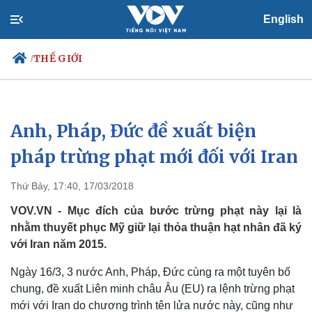
English
THẾ GIỚI
/
Anh, Pháp, Đức đề xuất biện
Chính trị
Xã hội
Đảng
Tin 24h
pháp trừng phạt mới đối với Iran
Tổ chức nhân sự
Dự báo thời tiết
Quốc hội
Giáo dục
Thứ Bảy, 17:40, 17/03/2018
Nhận diện sự thật
Dấu ấn VOV
Việc làm
VOV.VN - Mục đích của bước trừng phạt này lại là
Biển đảo
nhằm thuyết phục Mỹ giữ lại thỏa thuận hạt nhân đã ký
với Iran năm 2015.
Ngày 16/3, 3 nước Anh, Pháp, Đức cùng ra một tuyên bố
chung, đề xuất Liên minh châu Âu (EU) ra lệnh trừng phạt
mới với Iran do chương trình tên lửa nước này, cũng như