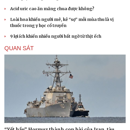
Acid uric cao ăn măng chua được không?
Loài hoa khiến người mê, kẻ “sợ” mỗi mùa thu là vị
thuốc trong y học cổ truyền
9 lợi ích khiến nhiều người bất ngờ từ thịt ếch
QUAN SÁT
“Yết hầu” Hormuz thành con bài của Iran, tàu