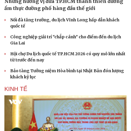
Những hương vị đưa TP.HCM thành thiên đường
ẩm thực đường phố hàng đầu thế giới
Nối đà tăng trưởng, du lịch Vĩnh Long hấp dẫn khách
quốc tế
Công nghiệp giải trí "chắp cánh" cho điểm đến du lịch
Gia Lai
Hội chợ Du lịch quốc tế TP.HCM 2026 có quy mô lớn nhất
từ trước đến nay
Bảo tàng Tưởng niệm Hòa bình tại Nhật Bản đón lượng
khách kỷ lục
KINH TẾ
Du lịch
Podcast
Tư vấn
Câu chuyện thời sự
Săn Tour
Đọc truyện đêm khuya
check-in
Cửa sổ tình yêu
Kể chuyện cho bé