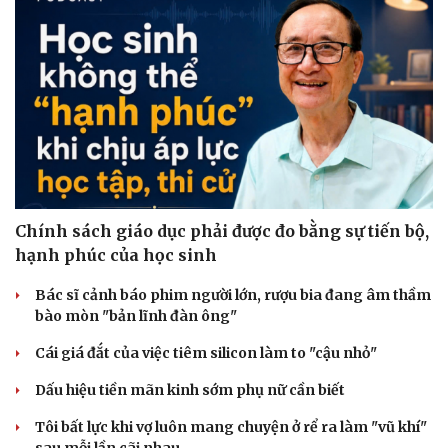
Chính sách giáo dục phải được đo bằng sự tiến bộ,
hạnh phúc của học sinh
Bác sĩ cảnh báo phim người lớn, rượu bia đang âm thầm
Văn hóa
Giải trí
bào mòn "bản lĩnh đàn ông"
Sân khấu - Điện ảnh
Nghệ sĩ
Văn học
Thời trang
Cái giá đắt của việc tiêm silicon làm to "cậu nhỏ"
Âm nhạc
Sao Việt
Di sản
Dấu hiệu tiền mãn kinh sớm phụ nữ cần biết
Tôi bất lực khi vợ luôn mang chuyện ở rể ra làm "vũ khí"
sau mỗi lần cãi nhau